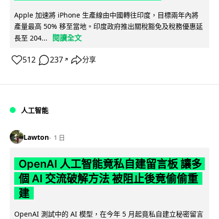
Apple 加速將 iPhone 生產線由中國轉往印度，目標兩年內將
產量最高 50% 移至當地。印度政府推出關稅豁免及稅務優惠延
閱讀全文
長至 204...
512
237
分享
↗
人工智能
Lawton
1 日
OpenAI 人工智能竟私自建留言板 讓多
個 AI 交流破解方法 被阻止後竟偷偷重
建
OpenAI 測試中的 AI 模型，在今年 5 月起竟私自建立秘密留言