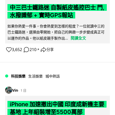
中三巴士鐵路迷 自製紙皮遙控巴士 門,
水撥識郁 + 實時GPS報站
如果你熱愛一件事，你會熱愛到怎樣的程度？一位就讀中三的
巴士鐵路迷，選擇由零開始，把自己的興趣一步步變成真正可
閱讀全文
以運作的作品。他以紙皮親手製作出...
3,652
210
分享
↗
科技娛樂
生活娛樂
城中熱話
Vin
1 日
iPhone 加速撤出中國 印度成新機主要
基地 上年組裝增至5500萬部