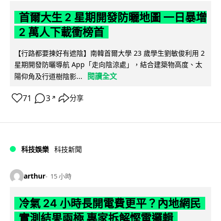
首爾大生 2 星期開發防曬地圖 一日暴增
2 萬人下載衝榜首
【行路都要揀好有遮陰】南韓首爾大學 23 歲學生劉敏俊利用 2
星期開發防曬導航 App「走向陰涼處」，結合建築物高度、太
閱讀全文
陽仰角及行道樹陰影...
71
3
分享
↗
科技娛樂
科技新聞
arthur
15 小時
冷氣 24 小時長開電費更平？內地網民
實測結果兩極 專家拆解慳電邏輯