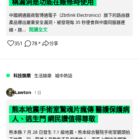
稱漏洞是功能在維修時使用
中國網通廠商智博通電子（Zbtlink Electronics）旗下的路由器
產品爆出嚴重安全漏洞，被發現每 35 秒便會與中國伺服器連
閱讀全文
線，旗...
351
78
分享
↗
科技娛樂
生活娛樂
城中熱話
Lawton
1 日
熊本地震手術室驚魂片瘋傳 醫護保護病
人、逃生門 網民讚值得尊敬
熊本縣 7 月 28 日發生 7.1 級地震，熊本綜合醫院手術室鏡頭拍