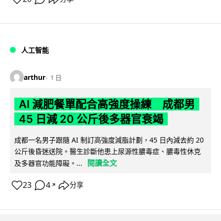
人工智能
arthur
1 日
AI 減肥餐單配合高強度操練 成都男
45 日減 20 公斤後多器官衰竭
成都一名男子跟隨 AI 制訂高強度減脂計劃，45 日內減去約 20
公斤後昏迷送院。醫生診斷他患上尿源性膿毒症、膿毒性休克
閱讀全文
及多器官功能障礙。...
23
4
分享
↗