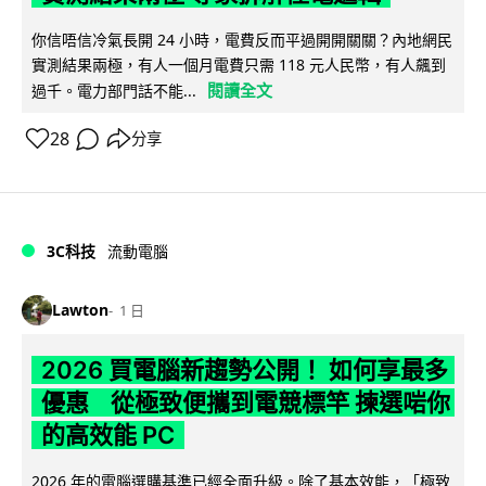
你信唔信冷氣長開 24 小時，電費反而平過開開關關？內地網民
實測結果兩極，有人一個月電費只需 118 元人民幣，有人飆到
閱讀全文
過千。電力部門話不能...
28
分享
3C科技
流動電腦
Lawton
1 日
2026 買電腦新趨勢公開！ 如何享最多
優惠 從極致便攜到電競標竿 揀選啱你
的高效能 PC
2026 年的電腦選購基準已經全面升級。除了基本效能，「極致