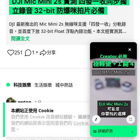
DJI Mic Mini 2s 實測 四發一收同步獨
立錄音 32-bit 防爆咪拍片必備
DJI 最新推出的 Mic Mini 2s 無線咪支援「四發一收」分軌錄
音，並首度下放 32-bit Float 浮點內錄功能。本文經實測其...
閱讀全文
×
251
1
分享
↗
科技娛樂
生活娛樂
城中熱話
Lawton
2 日
本網站正使用 Cookie
我們使用 Cookie 改善網站體驗。 繼續使用
澤連斯基怒斥俄軍「人肉狩獵」 無人機
🎵
⛶
我們的網站即表示您同意我們的
Cookie 政
追殺烏克蘭小販近 40 秒仍被炸傷
策
。
📖 詳細評測
→