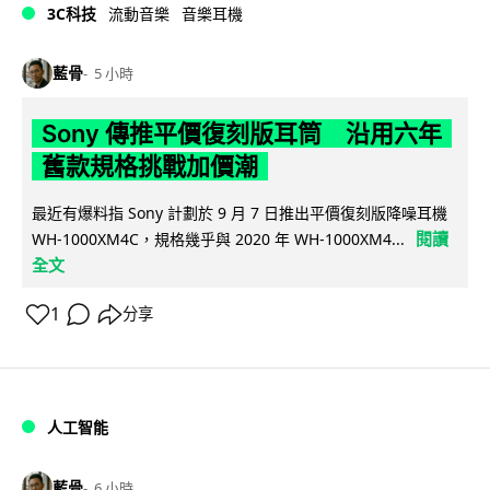
3C科技
流動音樂
音樂耳機
藍骨
5 小時
Sony 傳推平價復刻版耳筒 沿用六年
舊款規格挑戰加價潮
最近有爆料指 Sony 計劃於 9 月 7 日推出平價復刻版降噪耳機
閱讀
WH-1000XM4C，規格幾乎與 2020 年 WH-1000XM4...
全文
1
分享
人工智能
藍骨
6 小時