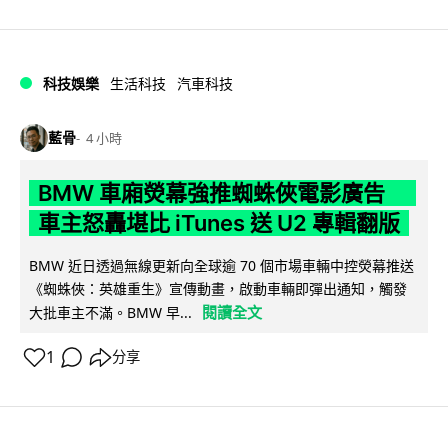
科技娛樂
生活科技
汽車科技
藍骨
4 小時
BMW 車廂熒幕強推蜘蛛俠電影廣告
車主怒轟堪比 iTunes 送 U2 專輯翻版
BMW 近日透過無線更新向全球逾 70 個市場車輛中控熒幕推送
《蜘蛛俠：英雄重生》宣傳動畫，啟動車輛即彈出通知，觸發
閱讀全文
大批車主不滿。BMW 早...
1
分享