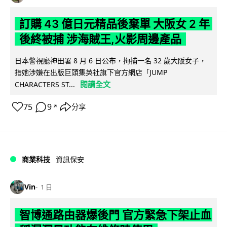
訂購 43 億日元精品後棄單 大阪女 2 年
後終被捕 涉海賊王,火影周邊產品
日本警視廳神田署 8 月 6 日公布，拘捕一名 32 歲大阪女子，
指她涉嫌在出版巨頭集英社旗下官方網店「JUMP
閱讀全文
CHARACTERS ST...
75
9
分享
↗
商業科技
資訊保安
Vin
1 日
智博通路由器爆後門 官方緊急下架止血