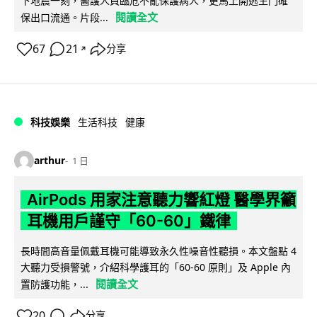
下地震一刻，醫護人員臨危不亂保護病人，更馬上開逃生門確
閱讀全文
保出口流通。片段...
67
21
分享
↗
科技娛樂
生活科技
健康
arthur
1 日
AirPods 用家注意聽力響紅燈 醫學界籲
耳機用戶謹守「60-60」鐵律
長時間高音量佩戴耳機可能導致永久性噪音性聽損。本文盤點 4
大聽力受損警號，介紹科學護耳的「60-60 原則」及 Apple 內
閱讀全文
置防護功能，...
20
分享