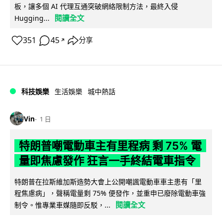
板，讓多個 AI 代理互通突破網絡限制方法，最終入侵
閱讀全文
Hugging...
351
45
分享
↗
科技娛樂
生活娛樂
城中熱話
Vin
1 日
特朗普嘲電動車主有里程病 剩 75% 電
量即焦慮發作 狂言一手終結電車指令
特朗普在拉斯維加斯造勢大會上公開嘲諷電動車車主患有「里
程焦慮病」，聲稱電量剩 75% 便發作，並重申已廢除電動車強
閱讀全文
制令。惟專業車媒隨即反駁，...