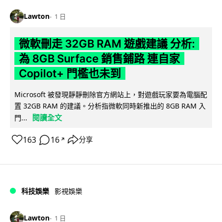
Lawton
1 日
微軟刪走 32GB RAM 遊戲建議 分析:
為 8GB Surface 銷售鋪路 連自家
Copilot+ 門檻也未到
Microsoft 被發現靜靜刪除官方網站上，對遊戲玩家要為電腦配
置 32GB RAM 的建議。分析指微軟同時新推出的 8GB RAM 入
閱讀全文
門...
163
16
分享
↗
科技娛樂
影視娛樂
Lawton
1 日