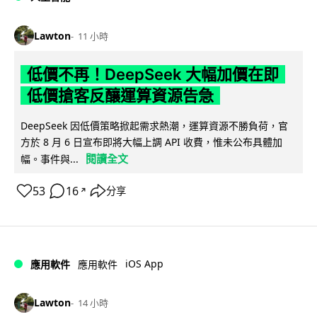
Lawton
11 小時
低價不再！DeepSeek 大幅加價在即
低價搶客反釀運算資源告急
DeepSeek 因低價策略掀起需求熱潮，運算資源不勝負荷，官
方於 8 月 6 日宣布即將大幅上調 API 收費，惟未公布具體加
閱讀全文
幅。事件與...
53
16
分享
↗
iOS App
應用軟件
應用軟件
Lawton
14 小時