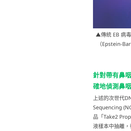
▲傳統 EB 病
（Epstein
針對帶有鼻咽
確地偵測鼻
上述的次世代DNA
Sequencing
品「Take2 Prop
液樣本中抽離，從