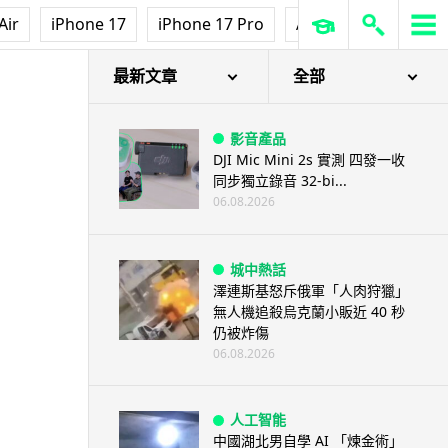
Air
iPhone 17
iPhone 17 Pro
AirPods Pro 3
Ap
最新文章
全部
影音產品
DJI Mic Mini 2s 實測 四發一收
同步獨立錄音 32-bi...
06.08.2026
城中熱話
澤連斯基怒斥俄軍「人肉狩獵」
無人機追殺烏克蘭小販近 40 秒
仍被炸傷
06.08.2026
人工智能
中國湖北男自學 AI 「煉金術」