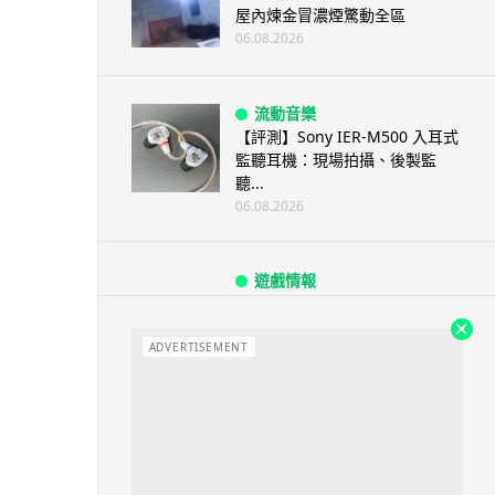
屋內煉金冒濃煙驚動全區
06.08.2026
流動音樂
【評測】Sony IER-M500 入耳式
監聽耳機：現場拍攝、後製監
聽...
06.08.2026
遊戲情報
《魔獸世界：至暗之夜》12.1
「烏拉特克的詛咒」專訪：巢穴
不為提高世...
ADVERTISEMENT
06.08.2026
遊戲情報
日本二手遊戲店減 90% 門市 業
績反增四成 “懷...