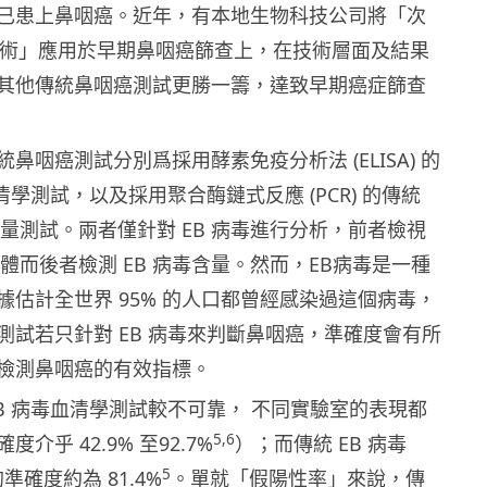
已患上鼻咽癌。近年，有本地生物科技公司將「次
技術」應用於早期鼻咽癌篩查上，在技術層面及結果
其他傳統鼻咽癌測試更勝一籌，達致早期癌症篩查
鼻咽癌測試分別爲採用酵素免疫分析法 (ELISA) 的
血清學測試，以及採用聚合酶鏈式反應 (PCR) 的傳統
A 定量測試。兩者僅針對 EB 病毒進行分析，前者檢視
CA 抗體而後者檢測 EB 病毒含量。然而，EB病毒是一種
據估計全世界 95% 的人口都曾經感染過這個病毒，
測試若只針對 EB 病毒來判斷鼻咽癌，準確度會有所
檢測鼻咽癌的有效指標。
EB 病毒血清學測試較不可靠， 不同實驗室的表現都
5,6
介乎 42.9% 至92.7%
）；而傳統 EB 病毒
5
準確度約為 81.4%
。
單就「假陽性率」來說，傳