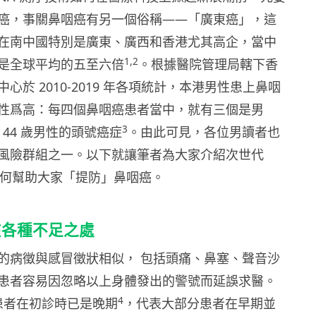
癌，事關鼻咽癌有另一個俗稱——「廣東癌」，這
在南中國特別是廣東、廣西和香港尤其高企，當中
1,2
是全球平均的五至六倍
。
根據醫院管理局轄下香
心於 2010-2019 年各項統計，本港男性患上鼻咽
性爲高：每四個鼻咽癌患者當中，就有三個是男
3
– 44 歲男性的頭號癌症
。
由此可見，各位男讀者也
風險群組之一。以下就讓筆者為大家介紹次世代
如何幫助大家「提防」鼻咽癌。
在各種不足之處
的病徵與感冒徵狀相似， 包括頭痛、鼻塞、聲音沙
患者容易因忽略以上身體發出的警號而延誤求醫。
4
 患者在初診時已是晚期
，
代表大部分患者在早期並