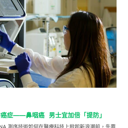
的癌症
——
鼻咽癌 男士宜加倍「提防」
DNA 測序技術如何在醫療科技上掀起新浪潮前，先要