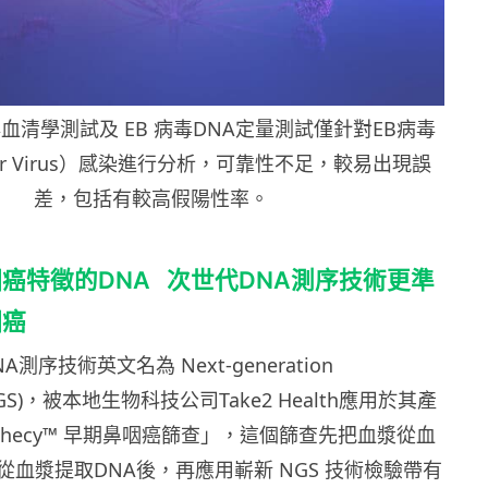
毒血清學測試及 EB 病毒DNA定量測試僅針對EB病毒
-Barr Virus）感染進行分析，可靠性不足，較易出現誤
差，包括有較高假陽性率。
癌特徵的DNA 次世代DNA測序技術更準
咽癌
測序技術英文名為 Next-generation
 (NGS)，被本地生物科技公司Take2 Health應用於其產
hecy™
早期鼻咽癌篩查」，這個篩查先把血漿從血
血漿提取DNA後，再應用嶄新 NGS 技術檢驗帶有