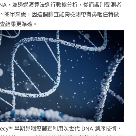
DNA，並透過演算法進行數據分析，從而識別受測者
。簡單來說，因這個篩查能夠檢測帶有鼻咽癌特徵
篩查結果更準確。
ecy
™
早期鼻咽癌篩查利用次世代 DNA 測序
技術，