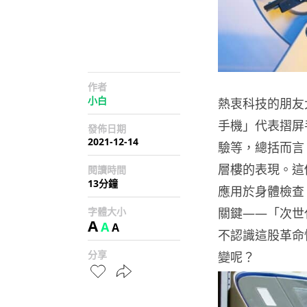
作者
小白
熱衷科技的朋友
手機」代表摺屏
發佈日期
2021-12-14
驗等，總括而言，
層樓的表現。這個
閱讀時間
13分鐘
應用於身體檢查
字體大小
關鍵——「次世
A
A
A
不認識這股革命
分享
變呢？