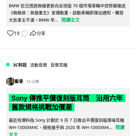
BMW 近日透過無線更新向全球逾 70 個市場車輛中控熒幕推送
《蜘蛛俠：英雄重生》宣傳動畫，啟動車輛即彈出通知，觸發
閱讀全文
大批車主不滿。BMW 早...
19
分享
3C科技
流動音樂
音樂耳機
藍骨
13 小時
Sony 傳推平價復刻版耳筒 沿用六年
舊款規格挑戰加價潮
最近有爆料指 Sony 計劃於 9 月 7 日推出平價復刻版降噪耳機
閱讀
WH-1000XM4C，規格幾乎與 2020 年 WH-1000XM4...
全文