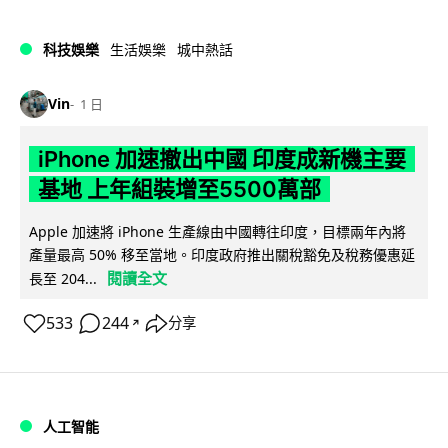
科技娛樂
生活娛樂
城中熱話
Vin
1 日
iPhone 加速撤出中國 印度成新機主要
基地 上年組裝增至5500萬部
Apple 加速將 iPhone 生產線由中國轉往印度，目標兩年內將
產量最高 50% 移至當地。印度政府推出關稅豁免及稅務優惠延
閱讀全文
長至 204...
533
244
分享
↗
人工智能