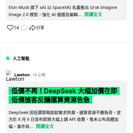
Elon Musk 旗下 xAI 以 SpaceXAI 名義推出 Grok Imagine
閱讀全文
Image 2.0 模型，強化 AI 繪圖及編輯...
14
分享
人工智能
Lawton
19 小時
低價不再！DeepSeek 大幅加價在即
低價搶客反釀運算資源告急
DeepSeek 因低價策略掀起需求熱潮，運算資源不勝負荷，官
方於 8 月 6 日宣布即將大幅上調 API 收費，惟未公布具體加
閱讀全文
幅。事件與...