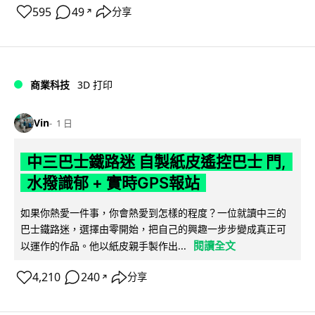
595
49
分享
↗
商業科技
3D 打印
Vin
1 日
中三巴士鐵路迷 自製紙皮遙控巴士 門,
水撥識郁 + 實時GPS報站
如果你熱愛一件事，你會熱愛到怎樣的程度？一位就讀中三的
巴士鐵路迷，選擇由零開始，把自己的興趣一步步變成真正可
閱讀全文
以運作的作品。他以紙皮親手製作出...
4,210
240
分享
↗