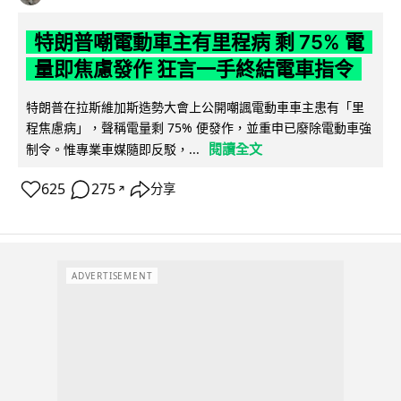
特朗普嘲電動車主有里程病 剩 75% 電
量即焦慮發作 狂言一手終結電車指令
特朗普在拉斯維加斯造勢大會上公開嘲諷電動車車主患有「里
程焦慮病」，聲稱電量剩 75% 便發作，並重申已廢除電動車強
閱讀全文
制令。惟專業車媒隨即反駁，...
625
275
分享
↗
ADVERTISEMENT