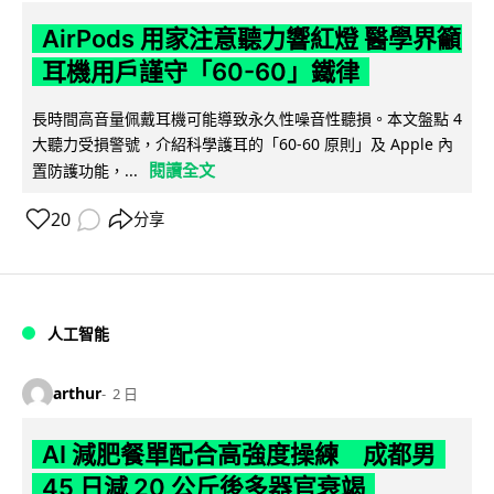
AirPods 用家注意聽力響紅燈 醫學界籲
耳機用戶謹守「60-60」鐵律
長時間高音量佩戴耳機可能導致永久性噪音性聽損。本文盤點 4
大聽力受損警號，介紹科學護耳的「60-60 原則」及 Apple 內
閱讀全文
置防護功能，...
20
分享
人工智能
arthur
2 日
AI 減肥餐單配合高強度操練 成都男
45 日減 20 公斤後多器官衰竭