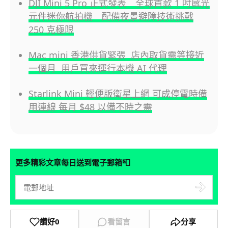
DJI Mini 5 Pro 正式發表 全球首款 1 吋感光
元件迷你航拍機 配備夜景避障技術挑戰
250 克極限
Mac mini 香港供貨緊張 店內取貨需等接近
一個月 用戶買來運行本機 AI 代理
Starlink Mini 輕便版衛星上網 可成停電時備
用連線 每月 $48 以備不時之需
📮
更多精彩文章每日送到電子郵箱
讚好
0
看留言
分享