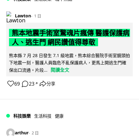
Lawton
1 日
熊本地震手術室驚魂片瘋傳 醫護保護病
人、逃生門 網民讚值得尊敬
熊本縣 7 月 28 日發生 7.1 級地震，熊本綜合醫院手術室鏡頭拍
下地震一刻，醫護人員臨危不亂保護病人，更馬上開逃生門確
閱讀全文
保出口流通。片段...
69
23
分享
↗
科技娛樂
生活科技
健康
arthur
2 日