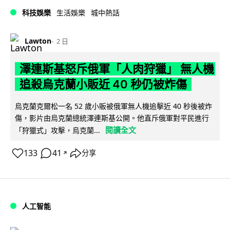
科技娛樂
生活娛樂
城中熱話
Lawton
2 日
澤連斯基怒斥俄軍「人肉狩獵」 無人機
追殺烏克蘭小販近 40 秒仍被炸傷
烏克蘭克爾松一名 52 歲小販被俄軍無人機追擊近 40 秒後被炸
傷，影片由烏克蘭總統澤連斯基公開。他直斥俄軍對平民進行
閱讀全文
「狩獵式」攻擊，烏克蘭...
133
41
分享
↗
人工智能