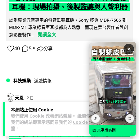
耳機：現場拍攝、後製監聽與人聲利器
談到專業混音專用的聲音監聽耳機，Sony 經典 MDR-7506 到
MDR-M1 專業錄音室耳機都為人熟悉。而現在舞台製作者與創
閱讀全文
意影像製作...
40
5
×
分享
↗
科技娛樂
遊戲情報
天恩
2 日
本網站正使用 Cookie
《魔獸世界：至暗之夜》12.1 「烏拉特
我們使用 Cookie 改善網站體驗。 繼續使用
🎵
⛶
我們的網站即表示您同意我們的
Cookie 政
克的詛咒」專訪：巢穴不為提高世界首
策
。
📖 文字版訪問
→
領門檻而設 《諸王之眠》縮短約 10 分