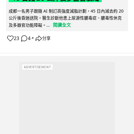
成都一名男子跟隨 AI 制訂高強度減脂計劃，45 日內減去約 20
公斤後昏迷送院。醫生診斷他患上尿源性膿毒症、膿毒性休克
閱讀全文
及多器官功能障礙。...
23
4
分享
↗
ADVERTISEMENT