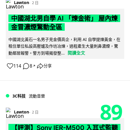
Lawton
2 日
中國湖北男自學 AI 「煉金術」 屋內煉
金冒濃煙驚動全區
中國湖北黃石一名男子見金價高企，利用 AI 自學提煉黃金，在
租住單位私設高壓爐及作坊冶煉，過程產生大量刺鼻濃煙，驚
閱讀全文
動鄰居報警。警方到場揭發整...
114
8
分享
↗
3C科技
流動音樂
89
Lawton
2 日
【評測】Sony IER-M500 入耳式監聽