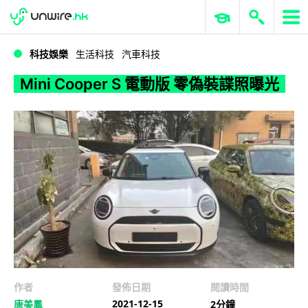
WWDC 2026
GenAI 與雲端科技專區
ERP 與商業 AI
Mini Cooper S 電動版 零偽裝諜照曝光
科技娛樂
生活科技
汽車科技
Mini Cooper S 電動版 零偽裝諜照曝光
作者
發佈日期
閱讀時間
2021-12-15
唐美鳳
2分鐘