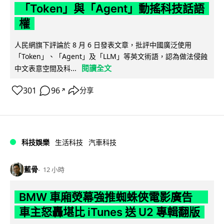
「Token」與「Agent」動搖科技話語
權
人民網旗下評論於 8 月 6 日發表文章，批評中國廣泛使用
「Token」、「Agent」及「LLM」等英文術語，認為做法侵蝕
閱讀全文
中文表意空間及科...
301
96
分享
↗
科技娛樂
生活科技
汽車科技
藍骨
12 小時
BMW 車廂熒幕強推蜘蛛俠電影廣告
車主怒轟堪比 iTunes 送 U2 專輯翻版