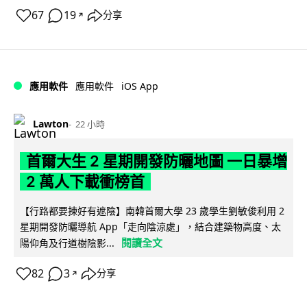
67
19
分享
↗
iOS App
應用軟件
應用軟件
Lawton
22 小時
首爾大生 2 星期開發防曬地圖 一日暴增
2 萬人下載衝榜首
【行路都要揀好有遮陰】南韓首爾大學 23 歲學生劉敏俊利用 2
星期開發防曬導航 App「走向陰涼處」，結合建築物高度、太
閱讀全文
陽仰角及行道樹陰影...
82
3
分享
↗