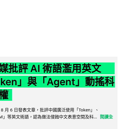
媒批評 AI 術語濫用英文
ken」與「Agent」動搖科
權
8 月 6 日發表文章，批評中國廣泛使用「Token」、
LLM」等英文術語，認為做法侵蝕中文表意空間及科...
閱讀全