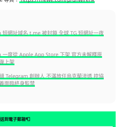
ram 短網址域名 t.me 被封鎖 全球 TG 短網址一夜
am 一度從 Apple App Store 下架 官方未解釋原
復上架
 Telegram 創辦人 不滿放任烏克蘭滲透 控協
義面臨終身監禁
📮
送到電子郵箱