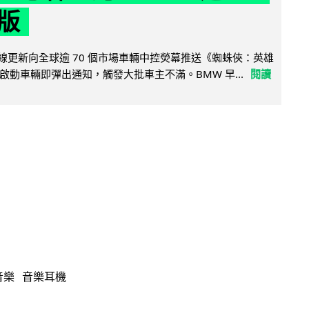
版
無線更新向全球逾 70 個市場車輛中控熒幕推送《蜘蛛俠：英雄
啟動車輛即彈出通知，觸發大批車主不滿。BMW 早...
閱讀
音樂
音樂耳機