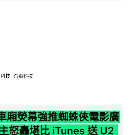
活科技
汽車科技
 車廂熒幕強推蜘蛛俠電影廣
怒轟堪比 iTunes 送 U2