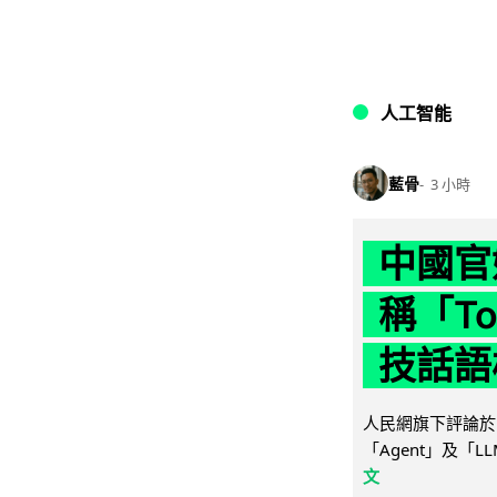
人工智能
藍骨
3 小時
中國官
稱「To
技話語
人民網旗下評論於 
「Agent」及「
文