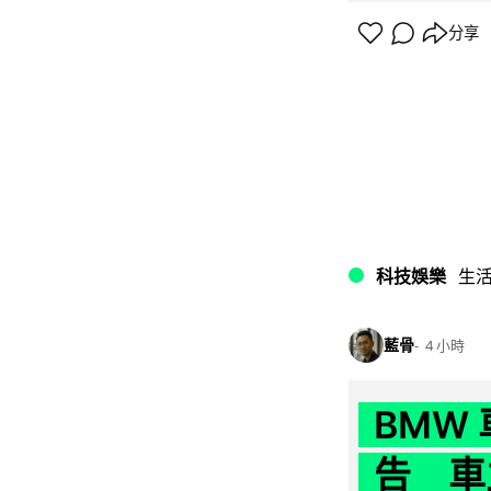
分享
科技娛樂
生
藍骨
4 小時
BMW
告 車主