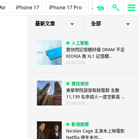
Air
iPhone 17
iPhone 17 Pro
AirPods Pro 3
Ap
最新文章
全部
人工智能
靠快閃記憶體紓緩 DRAM 不足
KIOXIA 推 XL1 記憶體...
05.08.2026
資訊保安
東華學院誤發取錄電郵 全數
11,139 名申請人一度空歡喜 ...
05.08.2026
影視娛樂
Nicolas Cage 主演未上映電影
Netflix 遺失未加...