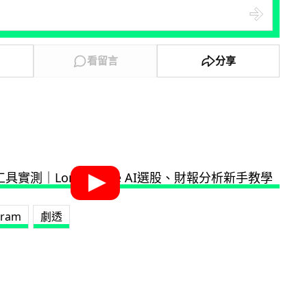
看留言
分享
gram
劇透