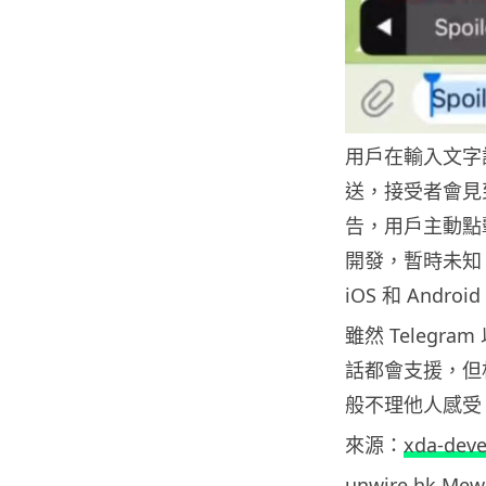
用戶在輸入文字訊
送，接受者會見
告，用戶主動點擊
開發，暫時未知 
iOS 和 Andr
雖然 Telegr
話都會支援，但
般不理他人感受
來源：
xda-deve
unwire.hk M