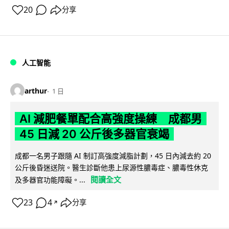
20
分享
人工智能
arthur
1 日
AI 減肥餐單配合高強度操練 成都男
45 日減 20 公斤後多器官衰竭
成都一名男子跟隨 AI 制訂高強度減脂計劃，45 日內減去約 20
公斤後昏迷送院。醫生診斷他患上尿源性膿毒症、膿毒性休克
閱讀全文
及多器官功能障礙。...
23
4
分享
↗