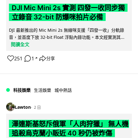
DJI Mic Mini 2s 實測 四發一收同步獨
立錄音 32-bit 防爆咪拍片必備
DJI 最新推出的 Mic Mini 2s 無線咪支援「四發一收」分軌錄
音，並首度下放 32-bit Float 浮點內錄功能。本文經實測其...
閱讀全文
251
1
分享
↗
科技娛樂
生活娛樂
城中熱話
Lawton
2 日
澤連斯基怒斥俄軍「人肉狩獵」 無人機
追殺烏克蘭小販近 40 秒仍被炸傷