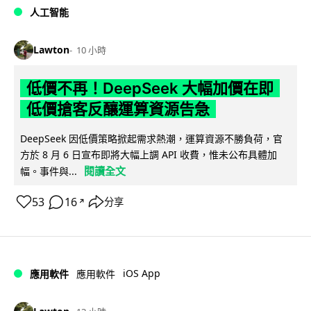
人工智能
Lawton
10 小時
低價不再！DeepSeek 大幅加價在即
低價搶客反釀運算資源告急
DeepSeek 因低價策略掀起需求熱潮，運算資源不勝負荷，官
方於 8 月 6 日宣布即將大幅上調 API 收費，惟未公布具體加
閱讀全文
幅。事件與...
53
16
分享
↗
iOS App
應用軟件
應用軟件