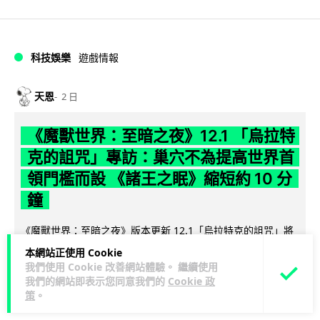
科技娛樂
遊戲情報
天恩
2 日
《魔獸世界：至暗之夜》12.1 「烏拉特
克的詛咒」專訪：巢穴不為提高世界首
領門檻而設 《諸王之眠》縮短約 10 分
鐘
《魔獸世界：至暗之夜》版本更新 12.1「烏拉特克的詛咒」將
於 8 月 13 日正式上線，帶來全新區域「盤蛇島」、地城「毒牙
本網站正使用 Cookie
閱讀全文
祭壇」、新型態世...
我們使用 Cookie 改善網站體驗。 繼續使用
我們的網站即表示您同意我們的
Cookie 政
116
策
。
分享