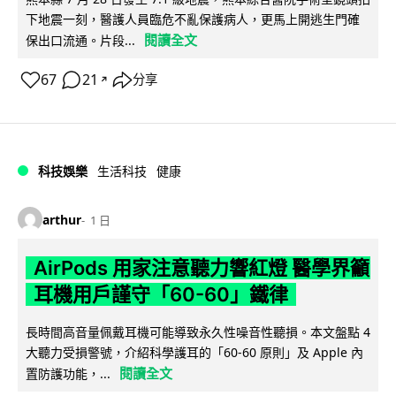
下地震一刻，醫護人員臨危不亂保護病人，更馬上開逃生門確
閱讀全文
保出口流通。片段...
67
21
分享
↗
科技娛樂
生活科技
健康
arthur
1 日
AirPods 用家注意聽力響紅燈 醫學界籲
耳機用戶謹守「60-60」鐵律
長時間高音量佩戴耳機可能導致永久性噪音性聽損。本文盤點 4
大聽力受損警號，介紹科學護耳的「60-60 原則」及 Apple 內
閱讀全文
置防護功能，...