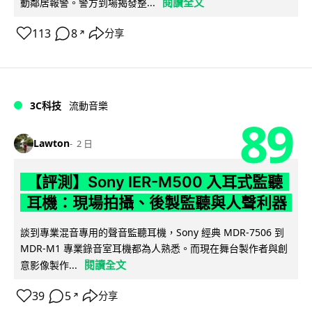
閱讀全文
動鄰居報警。警方到場揭發整...
113
8
分享
↗
3C科技
流動音樂
89
Lawton
2 日
【評測】Sony IER-M500 入耳式監聽
耳機：現場拍攝、後製監聽與人聲利器
談到專業混音專用的聲音監聽耳機，Sony 經典 MDR-7506 到
MDR-M1 專業錄音室耳機都為人熟悉。而現在舞台製作者與創
閱讀全文
意影像製作...
39
5
分享
↗