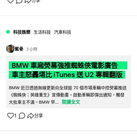
分享
科技娛樂
生活科技
汽車科技
藍骨
3 小時
BMW 車廂熒幕強推蜘蛛俠電影廣告
車主怒轟堪比 iTunes 送 U2 專輯翻版
BMW 近日透過無線更新向全球逾 70 個市場車輛中控熒幕推送
《蜘蛛俠：英雄重生》宣傳動畫，啟動車輛即彈出通知，觸發
閱讀全文
大批車主不滿。BMW 早...
1
分享