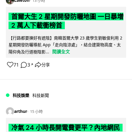
Lawton
13 小時
首爾大生 2 星期開發防曬地圖 一日暴增
2 萬人下載衝榜首
【行路都要揀好有遮陰】南韓首爾大學 23 歲學生劉敏俊利用 2
星期開發防曬導航 App「走向陰涼處」，結合建築物高度、太
閱讀全文
陽仰角及行道樹陰影...
71
3
分享
↗
科技娛樂
科技新聞
arthur
15 小時
冷氣 24 小時長開電費更平？內地網民