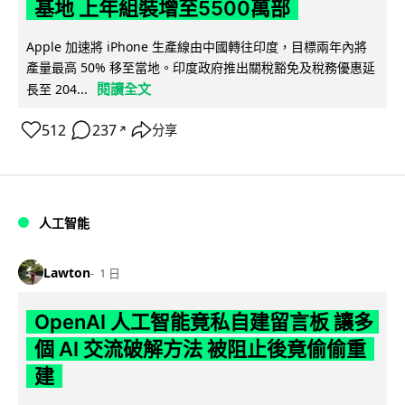
基地 上年組裝增至5500萬部
Apple 加速將 iPhone 生產線由中國轉往印度，目標兩年內將
產量最高 50% 移至當地。印度政府推出關稅豁免及稅務優惠延
閱讀全文
長至 204...
512
237
分享
↗
人工智能
Lawton
1 日
OpenAI 人工智能竟私自建留言板 讓多
個 AI 交流破解方法 被阻止後竟偷偷重
建