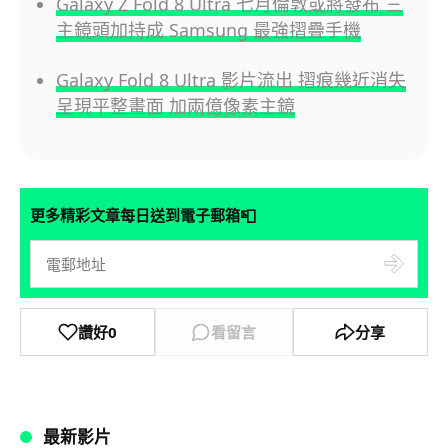
Galaxy Z Fold 8 Ultra 七月倫敦或將發布 三
主鏡頭加持成 Samsung 最強摺疊手機
Galaxy Fold 8 Ultra 影片流出 摺痕幾近消失
呈現平整畫面 加兩億像素主鏡
📮
更多精彩文章每日送到電子郵箱
讚好
0
看留言
分享
最新影片