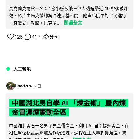
烏克蘭克爾松一名 52 歲小販被俄軍無人機追擊近 40 秒後被炸
傷，影片由烏克蘭總統澤連斯基公開。他直斥俄軍對平民進行
閱讀全文
「狩獵式」攻擊，烏克蘭...
126
41
分享
↗
人工智能
Lawton
2 日
中國湖北男自學 AI 「煉金術」 屋內煉
金冒濃煙驚動全區
中國湖北黃石一名男子見金價高企，利用 AI 自學提煉黃金，在
租住單位私設高壓爐及作坊冶煉，過程產生大量刺鼻濃煙，驚