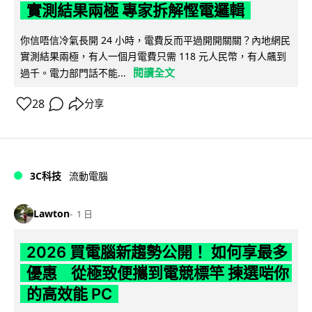
實測結果兩極 專家拆解慳電邏輯
你信唔信冷氣長開 24 小時，電費反而平過開開關關？內地網民
實測結果兩極，有人一個月電費只需 118 元人民幣，有人飆到
閱讀全文
過千。電力部門話不能...
28
分享
3C科技
流動電腦
Lawton
1 日
2026 買電腦新趨勢公開！ 如何享最多
優惠 從極致便攜到電競標竿 揀選啱你
的高效能 PC