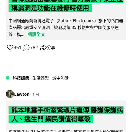
稱漏洞是功能在維修時使用
中國網通廠商智博通電子（Zbtlink Electronics）旗下的路由器
產品爆出嚴重安全漏洞，被發現每 35 秒便會與中國伺服器連
閱讀全文
線，旗...
351
78
分享
↗
科技娛樂
生活娛樂
城中熱話
Lawton
1 日
熊本地震手術室驚魂片瘋傳 醫護保護病
人、逃生門 網民讚值得尊敬
熊本縣 7 月 28 日發生 7.1 級地震，熊本綜合醫院手術室鏡頭拍