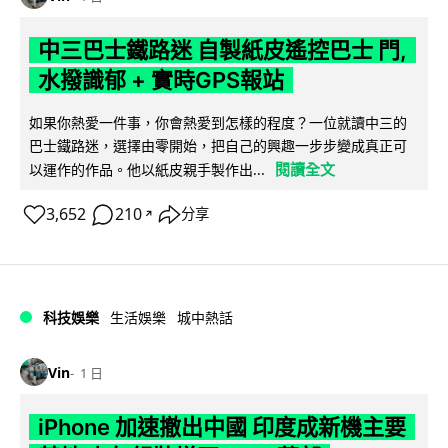
中三巴士鐵路迷 自製紙皮遙控巴士 門,
水撥識郁 + 實時GPS報站
如果你熱愛一件事，你會熱愛到怎樣的程度？一位就讀中三的
巴士鐵路迷，選擇由零開始，把自己的興趣一步步變成真正可
閱讀全文
以運作的作品。他以紙皮親手製作出...
3,652
210
分享
↗
科技娛樂
生活娛樂
城中熱話
Vin
1 日
iPhone 加速撤出中國 印度成新機主要