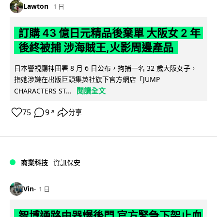
Lawton
1 日
訂購 43 億日元精品後棄單 大阪女 2 年
後終被捕 涉海賊王,火影周邊產品
日本警視廳神田署 8 月 6 日公布，拘捕一名 32 歲大阪女子，
指她涉嫌在出版巨頭集英社旗下官方網店「JUMP
閱讀全文
CHARACTERS ST...
75
9
分享
↗
商業科技
資訊保安
Vin
1 日
智博通路由器爆後門 官方緊急下架止血