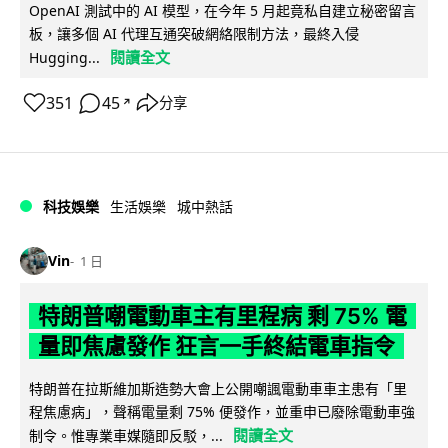
OpenAI 測試中的 AI 模型，在今年 5 月起竟私自建立秘密留言
板，讓多個 AI 代理互通突破網絡限制方法，最終入侵
閱讀全文
Hugging...
351
45
分享
↗
科技娛樂
生活娛樂
城中熱話
Vin
1 日
特朗普嘲電動車主有里程病 剩 75% 電
量即焦慮發作 狂言一手終結電車指令
特朗普在拉斯維加斯造勢大會上公開嘲諷電動車車主患有「里
程焦慮病」，聲稱電量剩 75% 便發作，並重申已廢除電動車強
閱讀全文
制令。惟專業車媒隨即反駁，...