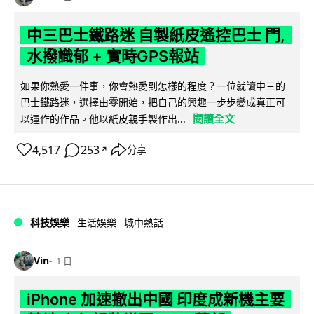
中三巴士鐵路迷 自製紙皮遙控巴士 門,
水撥識郁 + 實時GPS報站
如果你熱愛一件事，你會熱愛到怎樣的程度？一位就讀中三的
巴士鐵路迷，選擇由零開始，把自己的興趣一步步變成真正可
閱讀全文
以運作的作品。他以紙皮親手製作出...
4,517
253
分享
↗
科技娛樂
生活娛樂
城中熱話
Vin
1 日
iPhone 加速撤出中國 印度成新機主要