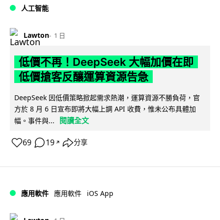
人工智能
Lawton
1 日
低價不再！DeepSeek 大幅加價在即
低價搶客反釀運算資源告急
DeepSeek 因低價策略掀起需求熱潮，運算資源不勝負荷，官
方於 8 月 6 日宣布即將大幅上調 API 收費，惟未公布具體加
閱讀全文
幅。事件與...
69
19
分享
↗
iOS App
應用軟件
應用軟件