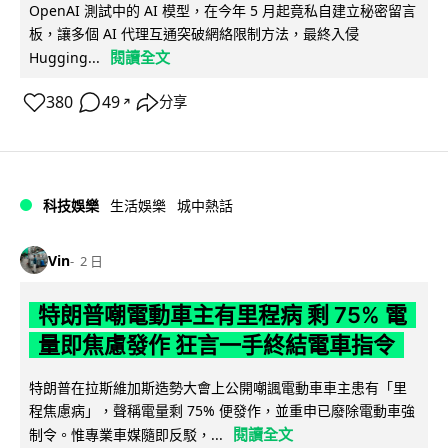
OpenAI 測試中的 AI 模型，在今年 5 月起竟私自建立秘密留言
板，讓多個 AI 代理互通突破網絡限制方法，最終入侵
閱讀全文
Hugging...
380
49
分享
↗
科技娛樂
生活娛樂
城中熱話
Vin
2 日
特朗普嘲電動車主有里程病 剩 75% 電
量即焦慮發作 狂言一手終結電車指令
特朗普在拉斯維加斯造勢大會上公開嘲諷電動車車主患有「里
程焦慮病」，聲稱電量剩 75% 便發作，並重申已廢除電動車強
閱讀全文
制令。惟專業車媒隨即反駁，...