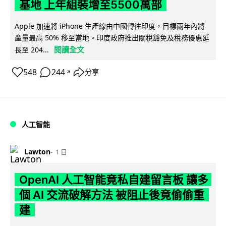
基地 上年組裝增至5500萬部
Apple 加速將 iPhone 生產線由中國轉往印度，目標兩年內將
產量最高 50% 移至當地。印度政府推出關稅豁免及稅務優惠延
閱讀全文
長至 204...
548
244
分享
↗
人工智能
Lawton
1 日
OpenAI 人工智能竟私自建留言板 讓多
個 AI 交流破解方法 被阻止後竟偷偷重
建