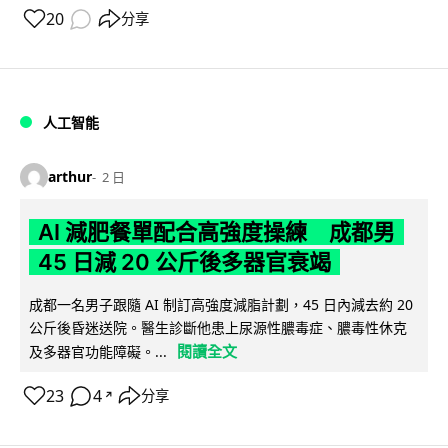
20
分享
人工智能
arthur
2 日
AI 減肥餐單配合高強度操練 成都男
45 日減 20 公斤後多器官衰竭
成都一名男子跟隨 AI 制訂高強度減脂計劃，45 日內減去約 20
公斤後昏迷送院。醫生診斷他患上尿源性膿毒症、膿毒性休克
閱讀全文
及多器官功能障礙。...
23
4
分享
↗