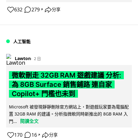
632
279
分享
↗
人工智能
Lawton
2 日
微軟刪走 32GB RAM 遊戲建議 分析:
為 8GB Surface 銷售鋪路 連自家
Copilot+ 門檻也未到
Microsoft 被發現靜靜刪除官方網站上，對遊戲玩家要為電腦配
置 32GB RAM 的建議。分析指微軟同時新推出的 8GB RAM 入
閱讀全文
門...
170
16
分享
↗