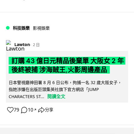
科技娛樂
影視娛樂
Lawton
2 日
訂購 43 億日元精品後棄單 大阪女 2 年
後終被捕 涉海賊王,火影周邊產品
日本警視廳神田署 8 月 6 日公布，拘捕一名 32 歲大阪女子，
指她涉嫌在出版巨頭集英社旗下官方網店「JUMP
閱讀全文
CHARACTERS ST...
79
10
分享
↗