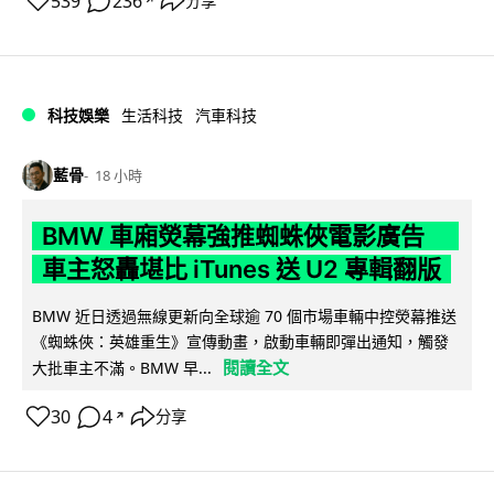
539
236
分享
↗
科技娛樂
生活科技
汽車科技
藍骨
18 小時
BMW 車廂熒幕強推蜘蛛俠電影廣告
車主怒轟堪比 iTunes 送 U2 專輯翻版
BMW 近日透過無線更新向全球逾 70 個市場車輛中控熒幕推送
《蜘蛛俠：英雄重生》宣傳動畫，啟動車輛即彈出通知，觸發
閱讀全文
大批車主不滿。BMW 早...
30
4
分享
↗