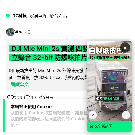
3C科技
家居無線
影音產品
Vin
2 日
×
DJI Mic Mini 2s 實測 四發一收同步獨
立錄音 32-bit 防爆咪拍片必備
DJI 最新推出的 Mic Mini 2s 無線咪支援「四發一收」分軌錄
音，並首度下放 32-bit Float 浮點內錄功能。本文經實測其...
閱讀全文
253
1
分享
↗
本網站正使用 Cookie
我們使用 Cookie 改善網站體驗。 繼續使用
🎵
⛶
我們的網站即表示您同意我們的
Cookie 政
策
。
📖 文字版訪問
→
科技娛樂
生活娛樂
城中熱話