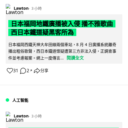
Lawton
3 小時
日本福岡地鐵廣播被入侵 播不雅歌曲
西日本鐵道疑黑客所為
日本福岡西鐵天神大牟田線兩個車站，8 月 4 日廣播系統離奇
播出粗俗歌聲，西日本鐵道懷疑遭第三方非法入侵，正調查事
閱讀全文
件並考慮報案。網上一度傳言...
31
2
分享
↗
人工智能
Lawton
3 小時