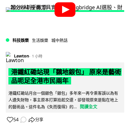
科技娛樂
生活娛樂
城中熱話
Lawton
1 小時
港鐵紅磡站現「黐地銀包」 原來是藝術
品呃足全港市民兩年
港鐵紅磡站月台一個銀色「銀包」多年來一再令乘客誤以為有
人遺失財物，事主原本打算拾起交還，卻發現原來是黏在地上
閱讀全文
的藝術品。這件名為《失而復得》的...
54
分享