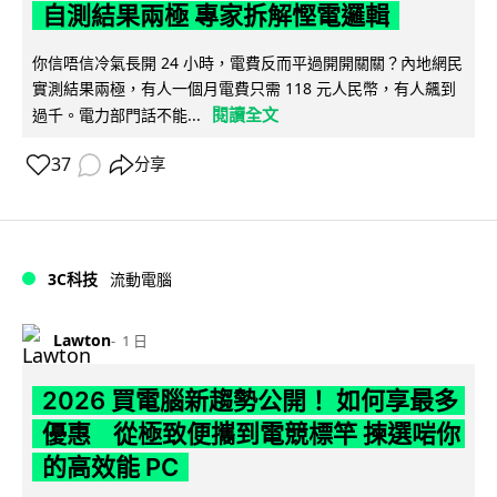
自測結果兩極 專家拆解慳電邏輯
你信唔信冷氣長開 24 小時，電費反而平過開開關關？內地網民
實測結果兩極，有人一個月電費只需 118 元人民幣，有人飆到
閱讀全文
過千。電力部門話不能...
37
分享
3C科技
流動電腦
Lawton
1 日
2026 買電腦新趨勢公開！ 如何享最多
優惠 從極致便攜到電競標竿 揀選啱你
的高效能 PC