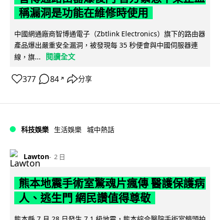
稱漏洞是功能在維修時使用
中國網通廠商智博通電子（Zbtlink Electronics）旗下的路由器
產品爆出嚴重安全漏洞，被發現每 35 秒便會與中國伺服器連
閱讀全文
線，旗...
377
84
分享
↗
科技娛樂
生活娛樂
城中熱話
Lawton
2 日
熊本地震手術室驚魂片瘋傳 醫護保護病
人、逃生門 網民讚值得尊敬
熊本縣 7 月 28 日發生 7.1 級地震，熊本綜合醫院手術室鏡頭拍