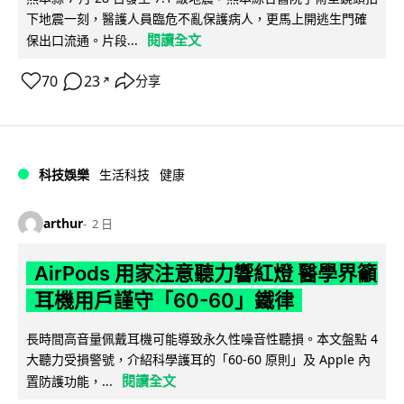
下地震一刻，醫護人員臨危不亂保護病人，更馬上開逃生門確
閱讀全文
保出口流通。片段...
70
23
分享
↗
科技娛樂
生活科技
健康
arthur
2 日
AirPods 用家注意聽力響紅燈 醫學界籲
耳機用戶謹守「60-60」鐵律
長時間高音量佩戴耳機可能導致永久性噪音性聽損。本文盤點 4
大聽力受損警號，介紹科學護耳的「60-60 原則」及 Apple 內
閱讀全文
置防護功能，...