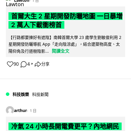
Lawton
1 日
首爾大生 2 星期開發防曬地圖 一日暴增
2 萬人下載衝榜首
【行路都要揀好有遮陰】南韓首爾大學 23 歲學生劉敏俊利用 2
星期開發防曬導航 App「走向陰涼處」，結合建築物高度、太
閱讀全文
陽仰角及行道樹陰影...
90
4
分享
↗
科技娛樂
科技新聞
arthur
1 日
冷氣 24 小時長開電費更平？內地網民