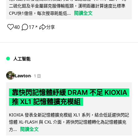
二硫化鉬及半金屬銻克服傳輸瓶頸，漢明距離計算速度比標準
閱讀全文
CPU快1億倍，每次搜尋耗能低...
40
17
分享
↗
人工智能
Lawton
1 日
靠快閃記憶體紓緩 DRAM 不足 KIOXIA
推 XL1 記憶體擴充模組
KIOXIA 發表全新記憶體擴充模組 XL1 系列，結合低延遲快閃記
憶體 XL-FLASH 與 CXL 介面，將快閃記憶體轉化為記憶體擴充
閱讀全文
方...