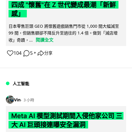
四成 "懷舊"在 Z 世代變成最潮「新鮮
感」
日本零售巨頭 GEO 將懷舊遊戲銷售門市從 1,000 間大幅減至
99 間，但銷售額卻不降反升至過往的 1.4 倍。做到「減店增
閱讀全文
收」奇蹟，...
104
5
分享
↗
人工智能
Vin
3 小時
Meta AI 模型測試期間入侵他家公司 三
大 AI 巨頭接連曝安全漏洞