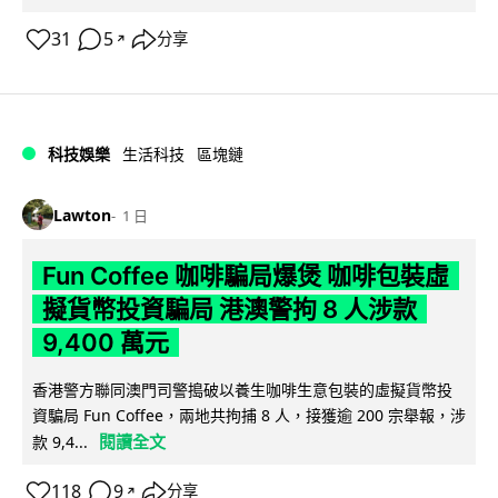
31
5
分享
↗
科技娛樂
生活科技
區塊鏈
Lawton
1 日
Fun Coffee 咖啡騙局爆煲 咖啡包裝虛
擬貨幣投資騙局 港澳警拘 8 人涉款
9,400 萬元
香港警方聯同澳門司警搗破以養生咖啡生意包裝的虛擬貨幣投
資騙局 Fun Coffee，兩地共拘捕 8 人，接獲逾 200 宗舉報，涉
閱讀全文
款 9,4...
118
9
分享
↗