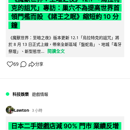
克的詛咒」專訪：巢穴不為提高世界首
領門檻而設 《諸王之眠》縮短約 10 分
鐘
《魔獸世界：至暗之夜》版本更新 12.1「烏拉特克的詛咒」將
於 8 月 13 日正式上線，帶來全新區域「盤蛇島」、地城「毒牙
閱讀全文
祭壇」、新型態世...
69
分享
科技娛樂
遊戲情報
Lawton
3 小時
日本二手遊戲店減 90% 門市 業績反增