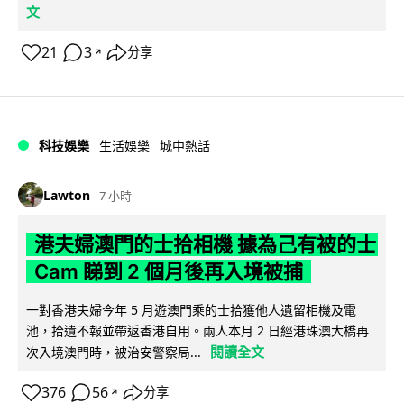
文
21
3
分享
↗
科技娛樂
生活娛樂
城中熱話
Lawton
7 小時
港夫婦澳門的士拾相機 據為己有被的士
Cam 睇到 2 個月後再入境被捕
一對香港夫婦今年 5 月遊澳門乘的士拾獲他人遺留相機及電
池，拾遺不報並帶返香港自用。兩人本月 2 日經港珠澳大橋再
閱讀全文
次入境澳門時，被治安警察局...
376
56
分享
↗