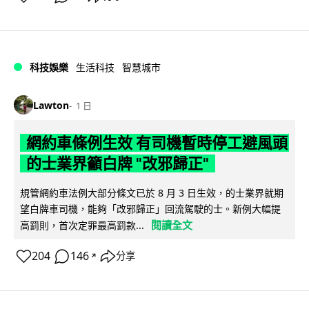
科技娛樂
生活科技
智慧城市
Lawton
1 日
網約車條例生效 有司機暫時停工避風頭
的士業界籲白牌 "改邪歸正"
規管網約車法例大部分條文已於 8 月 3 日生效，的士業界就期
望白牌車司機，能夠「改邪歸正」回流駕駛的士。新例大幅提
閱讀全文
高罰則，首次定罪最高罰款...
204
146
分享
↗