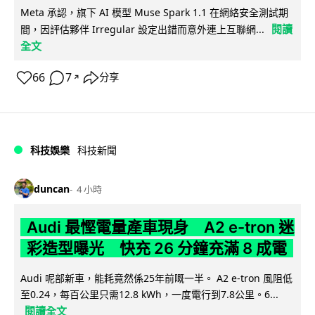
Meta 承認，旗下 AI 模型 Muse Spark 1.1 在網絡安全測試期
閱讀
間，因評估夥伴 Irregular 設定出錯而意外連上互聯網...
全文
66
7
分享
↗
科技娛樂
科技新聞
duncan
4 小時
Audi 最慳電量產車現身 A2 e-tron 迷
彩造型曝光 快充 26 分鐘充滿 8 成電
Audi 呢部新車，能耗竟然係25年前嘅一半。 A2 e-tron 風阻低
至0.24，每百公里只需12.8 kWh，一度電行到7.8公里。6...
閱讀全文