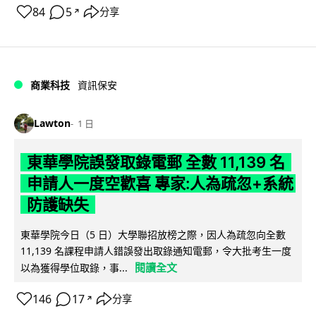
84
5
分享
↗
商業科技
資訊保安
Lawton
1 日
東華學院誤發取錄電郵 全數 11,139 名
申請人一度空歡喜 專家:人為疏忽+系統
防護缺失
東華學院今日（5 日）大學聯招放榜之際，因人為疏忽向全數
11,139 名課程申請人錯誤發出取錄通知電郵，令大批考生一度
閱讀全文
以為獲得學位取錄，事...
146
17
分享
↗