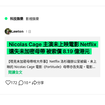
科技娛樂
影視娛樂
Lawton
1 日
Nicolas Cage 主演未上映電影 Netflix
遺失未加密母帶 被索償 8.19 億港元
【唔見未加密母帶咁大件事】Netflix 洛杉磯辦公室被竊，未上
映的 Nicolas Cage 電影《Fortitude》母帶亦告失蹤。電影...
閱讀全文
172
10
分享
↗