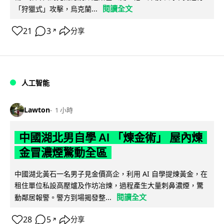
閱讀全文
「狩獵式」攻擊，烏克蘭...
21
3
分享
↗
人工智能
Lawton
1 小時
中國湖北男自學 AI 「煉金術」 屋內煉
金冒濃煙驚動全區
中國湖北黃石一名男子見金價高企，利用 AI 自學提煉黃金，在
租住單位私設高壓爐及作坊冶煉，過程產生大量刺鼻濃煙，驚
閱讀全文
動鄰居報警。警方到場揭發整...
28
5
分享
↗