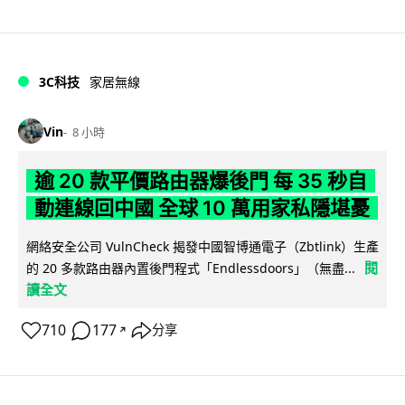
3C科技
家居無線
Vin
8 小時
逾 20 款平價路由器爆後門 每 35 秒自
動連線回中國 全球 10 萬用家私隱堪憂
網絡安全公司 VulnCheck 揭發中國智博通電子（Zbtlink）生產
閱
的 20 多款路由器內置後門程式「Endlessdoors」（無盡...
讀全文
710
177
分享
↗