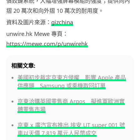
償鉸鏈系統，大幅增強屏幕模組的強度；提供向內
摺 20 萬次和向外摺 10 萬次的耐用度。
資料及圖片來源：
gizchina
unwire.hk Mewe 專頁：
https://mewe.com/p/unwirehk
相關文章:
美國初步裁定京東方侵權 影響 Apple 產品
供應鏈 Samsung 或乘機取回訂單
京東洽購英國零售商 Argos 擬進軍歐洲實
體零售市場
京東 x 廣汽宣布推出 埃安 UT super 001 號
車以天價 7,819 萬元人民幣成交