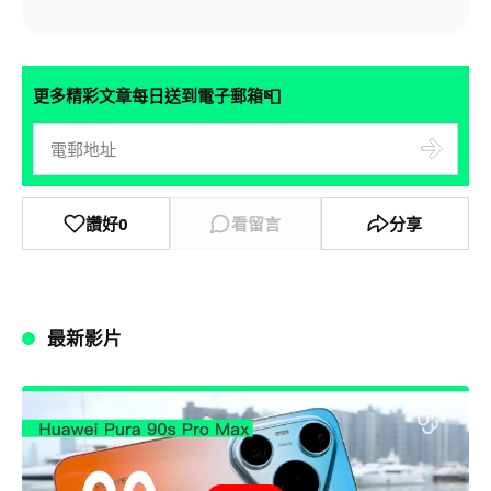
📮
更多精彩文章每日送到電子郵箱
讚好
0
看留言
分享
最新影片