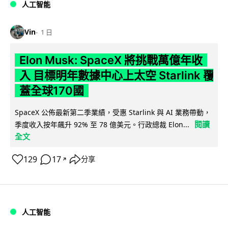
人工智能
Vin
1 日
Elon Musk: SpaceX 將挑戰萬億年收
入 目標明年數據中心上太空 Starlink 覆
蓋全球170國
SpaceX 公佈最新第二季業績，受惠 Starlink 與 AI 業務帶動，
閱讀
季度收入按年飆升 92% 至 78 億美元。行政總裁 Elon...
全文
129
17
分享
↗
人工智能