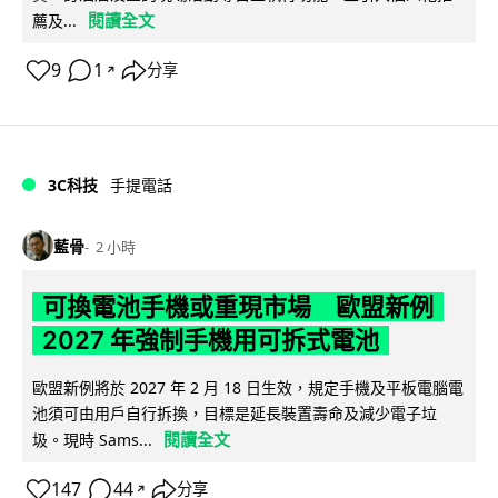
閱讀全文
薦及...
9
1
分享
↗
3C科技
手提電話
藍骨
2 小時
可換電池手機或重現市場 歐盟新例
2027 年強制手機用可拆式電池
歐盟新例將於 2027 年 2 月 18 日生效，規定手機及平板電腦電
池須可由用戶自行拆換，目標是延長裝置壽命及減少電子垃
閱讀全文
圾。現時 Sams...
147
44
分享
↗