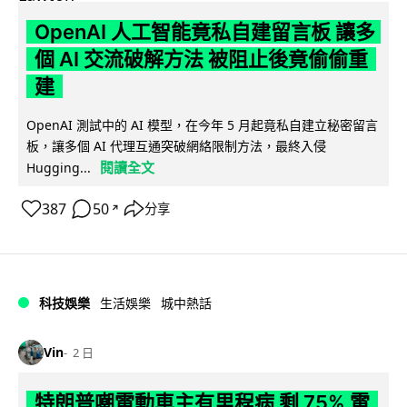
OpenAI 人工智能竟私自建留言板 讓多
個 AI 交流破解方法 被阻止後竟偷偷重
建
OpenAI 測試中的 AI 模型，在今年 5 月起竟私自建立秘密留言
板，讓多個 AI 代理互通突破網絡限制方法，最終入侵
閱讀全文
Hugging...
387
50
分享
↗
科技娛樂
生活娛樂
城中熱話
Vin
2 日
特朗普嘲電動車主有里程病 剩 75% 電