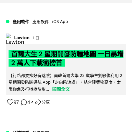
iOS App
應用軟件
應用軟件
Lawton
1 日
首爾大生 2 星期開發防曬地圖 一日暴增
2 萬人下載衝榜首
【行路都要揀好有遮陰】南韓首爾大學 23 歲學生劉敏俊利用 2
星期開發防曬導航 App「走向陰涼處」，結合建築物高度、太
閱讀全文
陽仰角及行道樹陰影...
97
4
分享
↗