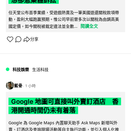
任天堂公布首季業績，受遊戲熱賣及一筆美國退還關稅款項帶
動，盈利大幅跑贏預期。惟公司早前曾多次以關稅為由調高美
閱讀全文
國定價，如今關稅被裁定違法並全數...
分享
科技娛樂
生活科技
藍骨
1 小時
Google 地圖可直接叫外賣訂酒店 香
港開通時間仍未有着落
Google 為 Google Maps 內置聊天助手 Ask Maps 新增叫外
賣、訂酒店及查詢現場活動等自主執行功能，並引入個人化推