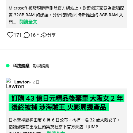
Microsoft 被發現靜靜刪除官方網站上，對遊戲玩家要為電腦配
置 32GB RAM 的建議。分析指微軟同時新推出的 8GB RAM 入
閱讀全文
門...
171
16
分享
↗
科技娛樂
影視娛樂
Lawton
2 日
訂購 43 億日元精品後棄單 大阪女 2 年
後終被捕 涉海賊王,火影周邊產品
日本警視廳神田署 8 月 6 日公布，拘捕一名 32 歲大阪女子，
指她涉嫌在出版巨頭集英社旗下官方網店「JUMP