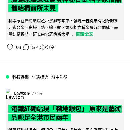
體結構前所未見
科學家在廣島原爆遺址沙灘樣本中，發現一種從未有記錄的多
元素合金，由鐵、鉻、鎳、錳、鉬及鋁六種金屬混合而成，晶
閱讀全文
體結構獨特。研究由佛羅倫斯大學...
103
15
分享
↗
科技娛樂
生活娛樂
城中熱話
Lawton
7 小時
港鐵紅磡站現「黐地銀包」 原來是藝術
品呃足全港市民兩年
港鐵紅磡站月台一個銀色「銀包」多年來一再令乘客誤以為有