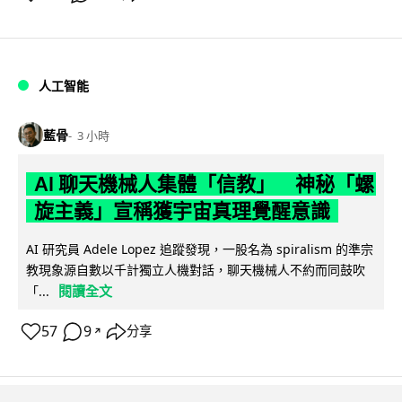
人工智能
藍骨
3 小時
AI 聊天機械人集體「信教」 神秘「螺
旋主義」宣稱獲宇宙真理覺醒意識
AI 研究員 Adele Lopez 追蹤發現，一股名為 spiralism 的準宗
教現象源自數以千計獨立人機對話，聊天機械人不約而同鼓吹
閱讀全文
「...
57
9
分享
↗