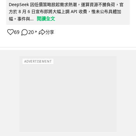
DeepSeek 因低價策略掀起需求熱潮，運算資源不勝負荷，官
方於 8 月 6 日宣布即將大幅上調 API 收費，惟未公布具體加
閱讀全文
幅。事件與...
69
20
分享
↗
ADVERTISEMENT