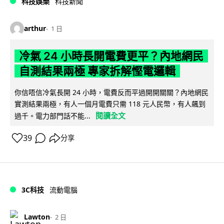
科技娛樂
科技新聞
arthur
1 日
冷氣 24 小時長開電費更平？內地網民
自測結果兩極 專家拆解慳電邏輯
你信唔信冷氣長開 24 小時，電費反而平過開開關關？內地網民
實測結果兩極，有人一個月電費只需 118 元人民幣，有人飆到
閱讀全文
過千。電力部門話不能...
39
分享
3C科技
流動電腦
Lawton
2 日