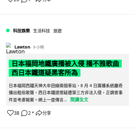
科技娛樂
生活科技
旅遊
Lawton
9 小時
日本福岡地鐵廣播被入侵 播不雅歌曲
西日本鐵道疑黑客所為
日本福岡西鐵天神大牟田線兩個車站，8 月 4 日廣播系統離奇
播出粗俗歌聲，西日本鐵道懷疑遭第三方非法入侵，正調查事
閱讀全文
件並考慮報案。網上一度傳言...
38
2
分享
↗