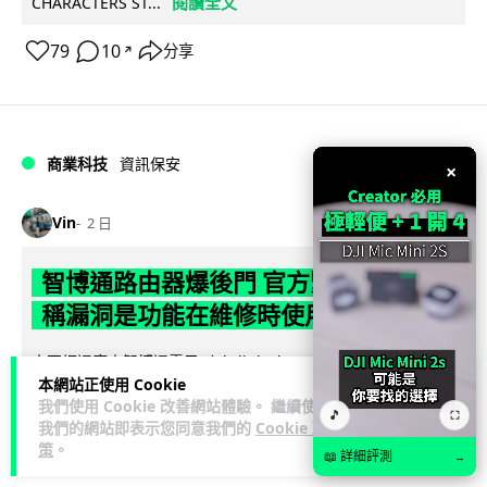
閱讀全文
CHARACTERS ST...
79
10
分享
↗
商業科技
資訊保安
×
Vin
2 日
智博通路由器爆後門 官方緊急下架止血
稱漏洞是功能在維修時使用
中國網通廠商智博通電子（Zbtlink Electronics）旗下的路由器
本網站正使用 Cookie
產品爆出嚴重安全漏洞，被發現每 35 秒便會與中國伺服器連
我們使用 Cookie 改善網站體驗。 繼續使用
閱讀全文
線，旗...
🎵
⛶
我們的網站即表示您同意我們的
Cookie 政
策
。
📖 詳細評測
382
86
分享
→
↗