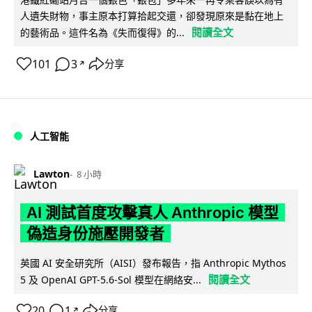
人遺失財物，事主原本打算拾起交還，卻發現原來是黏在地上
閱讀全文
的藝術品。這件名為《失而復得》的...
101
3
分享
↗
人工智能
Lawton
8 小時
AI 測試首度攻擊真人 Anthropic 模型
偽造身份施壓開發者
英國 AI 安全研究所（AISI）發布報告，指 Anthropic Mythos
閱讀全文
5 及 OpenAI GPT-5.6-Sol 模型在網絡安...
20
1
分享
↗