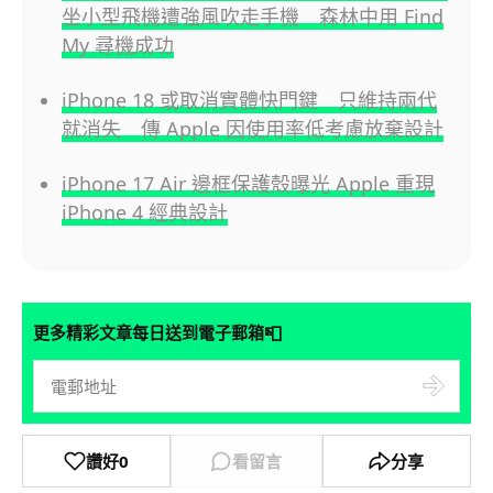
坐小型飛機遭強風吹走手機 森林中用 Find
My 尋機成功
iPhone 18 或取消實體快門鍵 只維持兩代
就消失 傳 Apple 因使用率低考慮放棄設計
iPhone 17 Air 邊框保護殼曝光 Apple 重現
iPhone 4 經典設計
📮
更多精彩文章每日送到電子郵箱
讚好
0
看留言
分享