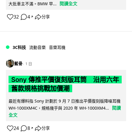
閱讀全文
大批車主不滿。BMW 早...
32
4
分享
↗
3C科技
流動音樂
音樂耳機
藍骨
1 日
Sony 傳推平價復刻版耳筒 沿用六年
舊款規格挑戰加價潮
最近有爆料指 Sony 計劃於 9 月 7 日推出平價復刻版降噪耳機
閱讀
WH-1000XM4C，規格幾乎與 2020 年 WH-1000XM4...
全文
24
8
分享
↗