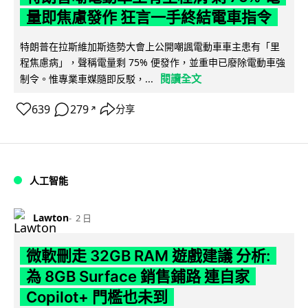
量即焦慮發作 狂言一手終結電車指令
特朗普在拉斯維加斯造勢大會上公開嘲諷電動車車主患有「里
程焦慮病」，聲稱電量剩 75% 便發作，並重申已廢除電動車強
閱讀全文
制令。惟專業車媒隨即反駁，...
639
279
分享
↗
人工智能
Lawton
2 日
微軟刪走 32GB RAM 遊戲建議 分析:
為 8GB Surface 銷售鋪路 連自家
Copilot+ 門檻也未到