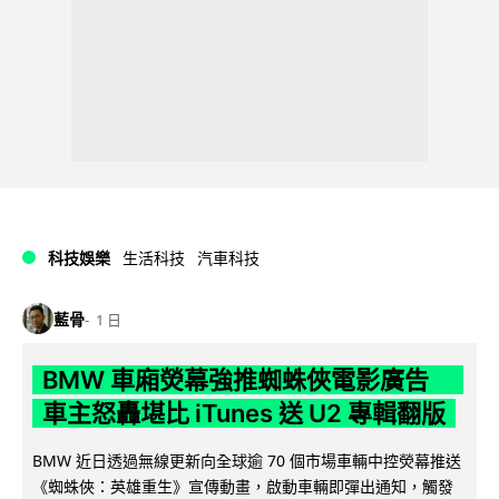
科技娛樂
生活科技
汽車科技
藍骨
1 日
BMW 車廂熒幕強推蜘蛛俠電影廣告
車主怒轟堪比 iTunes 送 U2 專輯翻版
BMW 近日透過無線更新向全球逾 70 個市場車輛中控熒幕推送
《蜘蛛俠：英雄重生》宣傳動畫，啟動車輛即彈出通知，觸發