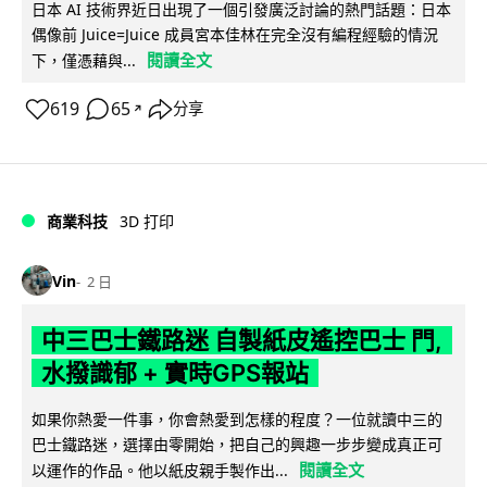
日本 AI 技術界近日出現了一個引發廣泛討論的熱門話題：日本
偶像前 Juice=Juice 成員宮本佳林在完全沒有編程經驗的情況
閱讀全文
下，僅憑藉與...
619
65
分享
↗
商業科技
3D 打印
Vin
2 日
中三巴士鐵路迷 自製紙皮遙控巴士 門,
水撥識郁 + 實時GPS報站
如果你熱愛一件事，你會熱愛到怎樣的程度？一位就讀中三的
巴士鐵路迷，選擇由零開始，把自己的興趣一步步變成真正可
閱讀全文
以運作的作品。他以紙皮親手製作出...