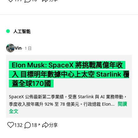
人工智能
Vin
1 日
Elon Musk: SpaceX 將挑戰萬億年收
入 目標明年數據中心上太空 Starlink 覆
蓋全球170國
SpaceX 公佈最新第二季業績，受惠 Starlink 與 AI 業務帶動，
閱讀
季度收入按年飆升 92% 至 78 億美元。行政總裁 Elon...
全文
132
18
分享
↗