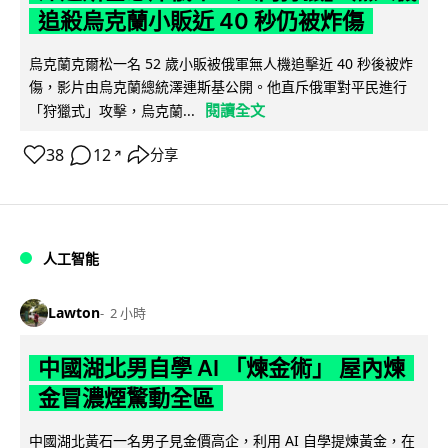
追殺烏克蘭小販近 40 秒仍被炸傷
烏克蘭克爾松一名 52 歲小販被俄軍無人機追擊近 40 秒後被炸
傷，影片由烏克蘭總統澤連斯基公開。他直斥俄軍對平民進行
閱讀全文
「狩獵式」攻擊，烏克蘭...
38
12
分享
↗
人工智能
Lawton
2 小時
中國湖北男自學 AI 「煉金術」 屋內煉
金冒濃煙驚動全區
中國湖北黃石一名男子見金價高企，利用 AI 自學提煉黃金，在