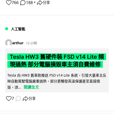
766
188
分享
↗
人工智能
arthur
12 小時
Tesla HW3 舊硬件裝 FSD v14 Lite 頻
現過熱 部分電腦損毀車主須自費維修
Tesla 向 HW3 舊車款推送 FSD v14 Lite 系統，引發大量車主反
映自動駕駛電腦嚴重過熱，部分更觸發高溫保護甚至直接燒
閱讀全文
毀，須...
7
分享