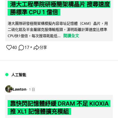
港大工程學院研極簡架構晶片 搜尋速度
勝標準 CPU 1 億倍
港大團隊研發極簡架構模擬內容尋址記憶體（CAM）晶片，用
二硫化鉬及半金屬銻克服傳輸瓶頸，漢明距離計算速度比標準
閱讀全文
CPU快1億倍，每次搜尋耗能低...
40
17
分享
↗
人工智能
Lawton
1 日
靠快閃記憶體紓緩 DRAM 不足 KIOXIA
推 XL1 記憶體擴充模組