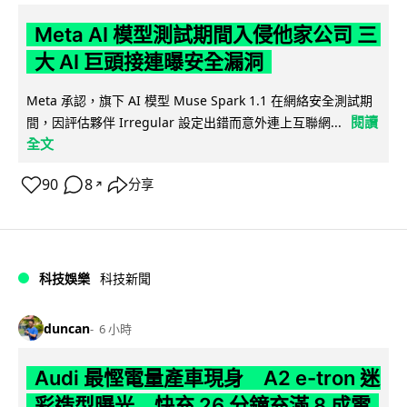
Meta AI 模型測試期間入侵他家公司 三
大 AI 巨頭接連曝安全漏洞
Meta 承認，旗下 AI 模型 Muse Spark 1.1 在網絡安全測試期
閱讀
間，因評估夥伴 Irregular 設定出錯而意外連上互聯網...
全文
90
8
分享
↗
科技娛樂
科技新聞
duncan
6 小時
Audi 最慳電量產車現身 A2 e-tron 迷
彩造型曝光 快充 26 分鐘充滿 8 成電