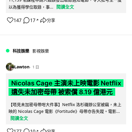
閱讀全文
以為獲得學位取錄，事...
147
17
分享
↗
科技娛樂
影視娛樂
Lawton
1 日
Nicolas Cage 主演未上映電影 Netflix
遺失未加密母帶 被索償 8.19 億港元
【唔見未加密母帶咁大件事】Netflix 洛杉磯辦公室被竊，未上
映的 Nicolas Cage 電影《Fortitude》母帶亦告失蹤。電影...
閱讀全文
177
10
分享
↗