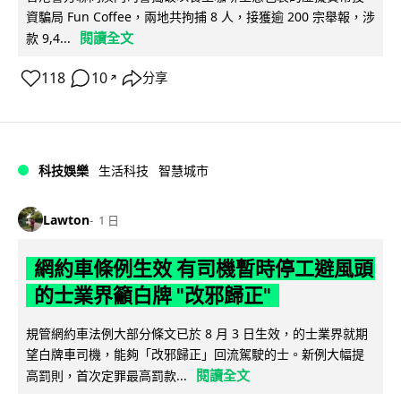
資騙局 Fun Coffee，兩地共拘捕 8 人，接獲逾 200 宗舉報，涉
閱讀全文
款 9,4...
118
10
分享
↗
科技娛樂
生活科技
智慧城市
Lawton
1 日
網約車條例生效 有司機暫時停工避風頭
的士業界籲白牌 "改邪歸正"
規管網約車法例大部分條文已於 8 月 3 日生效，的士業界就期
望白牌車司機，能夠「改邪歸正」回流駕駛的士。新例大幅提
閱讀全文
高罰則，首次定罪最高罰款...