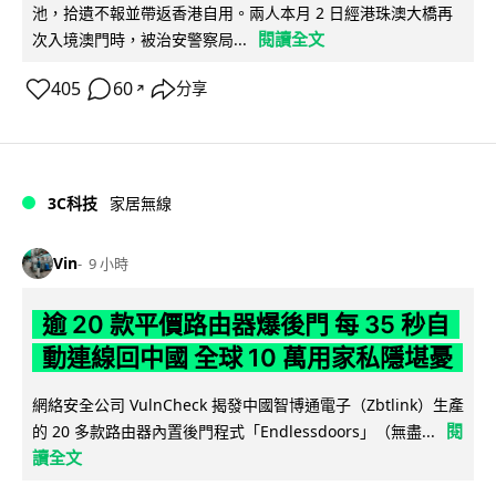
池，拾遺不報並帶返香港自用。兩人本月 2 日經港珠澳大橋再
閱讀全文
次入境澳門時，被治安警察局...
405
60
分享
↗
3C科技
家居無線
Vin
9 小時
逾 20 款平價路由器爆後門 每 35 秒自
動連線回中國 全球 10 萬用家私隱堪憂
網絡安全公司 VulnCheck 揭發中國智博通電子（Zbtlink）生產
閱
的 20 多款路由器內置後門程式「Endlessdoors」（無盡...
讀全文