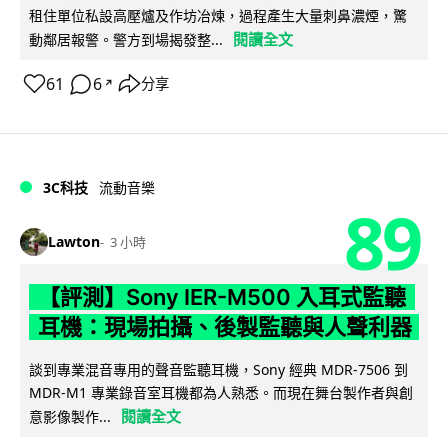
租住單位私設高壓爐及作坊冶煉，過程產生大量刺鼻濃煙，驚
閱讀全文
動鄰居報警。警方到場揭發整...
61
6
分享
↗
3C科技
流動音樂
89
Lawton
3 小時
【評測】Sony IER-M500 入耳式監聽
耳機：現場拍攝、後製監聽與人聲利器
談到專業混音專用的聲音監聽耳機，Sony 經典 MDR-7506 到
MDR-M1 專業錄音室耳機都為人熟悉。而現在舞台製作者與創
閱讀全文
意影像製作...