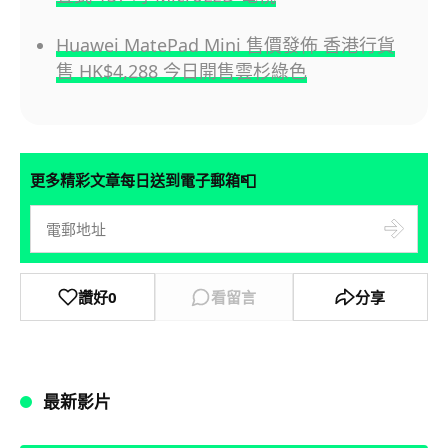
Huawei MatePad Mini 售價發佈 香港行貨
售 HK$4,288 今日開售雲杉綠色
📮
更多精彩文章每日送到電子郵箱
讚好
0
看留言
分享
最新影片