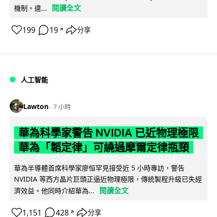
閱讀全文
機制。違...
199
19
分享
↗
人工智能
Lawton
7 小時
華為科學家警告 NVIDIA 已近物理極限
華為「韜定律」可繞過摩爾定律瓶頸
華為半導體首席科學家廖恒罕見接受近 5 小時專訪，警告
NVIDIA 等西方晶片巨頭正逼近物理極限，傳統製程升級已失經
閱讀全文
濟效益。他同時介紹華為...
1,151
428
分享
↗