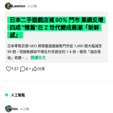
Lawton
4 小時
日本二手遊戲店減 90% 門市 業績反增
四成 "懷舊"在 Z 世代變成最潮「新鮮
感」
日本零售巨頭 GEO 將懷舊遊戲銷售門市從 1,000 間大幅減至
99 間，但銷售額卻不降反升至過往的 1.4 倍。做到「減店增
閱讀全文
收」奇蹟，...
137
8
分享
↗
人工智能
Vin
4 小時