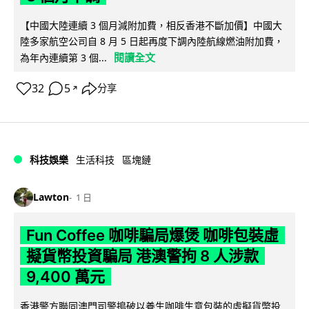
【中國大陸連續 3 個月減附加費，相反香港不斷加價】中國大
陸多家航空公司自 8 月 5 日起再度下調內陸航線燃油附加費，
閱讀全文
為年內連續第 3 個...
32
5
分享
↗
科技娛樂
生活科技
區塊鏈
Lawton
1 日
Fun Coffee 咖啡騙局爆煲 咖啡包裝虛
擬貨幣投資騙局 港澳警拘 8 人涉款
9,400 萬元
香港警方聯同澳門司警搗破以養生咖啡生意包裝的虛擬貨幣投