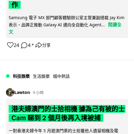
作
Samsung 電子 MX 部門顧客體驗辦公室主管兼副總裁 Jay Kim
閱讀全
表示，品牌正推動 Galaxy AI 邁向全自動化 Agent...
文
24
4
分享
↗
科技娛樂
生活娛樂
城中熱話
Lawton
9 小時
港夫婦澳門的士拾相機 據為己有被的士
Cam 睇到 2 個月後再入境被捕
一對香港夫婦今年 5 月遊澳門乘的士拾獲他人遺留相機及電