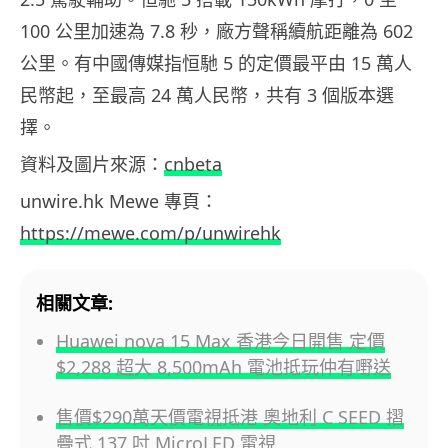
100 公里加速為 7.8 秒，廠方聲稱續航距離為 602
公里。有中國傳媒指恒馳 5 的定價最平由 15 萬人
民幣起，至最高 24 萬人民幣，共有 3 個版本選
擇。
資料及圖片來源：
cnbeta
unwire.hk Mewe 專頁：
https://mewe.com/p/unwirehk
相關文章:
Huawei nova 15 Max 香港今日開售 定價
$2,288 超大 8,500mAh 電池抵玩仲有嘢送
售價$290萬天價電視抵港 奧地利 C SEED 摺
疊式 137 吋 MicroLED 電視