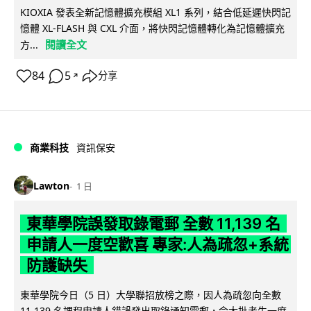
KIOXIA 發表全新記憶體擴充模組 XL1 系列，結合低延遲快閃記
憶體 XL-FLASH 與 CXL 介面，將快閃記憶體轉化為記憶體擴充
閱讀全文
方...
84
5
分享
↗
商業科技
資訊保安
Lawton
1 日
東華學院誤發取錄電郵 全數 11,139 名
申請人一度空歡喜 專家:人為疏忽+系統
防護缺失
東華學院今日（5 日）大學聯招放榜之際，因人為疏忽向全數
11,139 名課程申請人錯誤發出取錄通知電郵，令大批考生一度