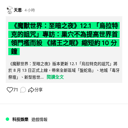
天恩
4 小時
《魔獸世界：至暗之夜》12.1 「烏拉特
克的詛咒」專訪：巢穴不為提高世界首
領門檻而設 《諸王之眠》縮短約 10 分
鐘
《魔獸世界：至暗之夜》版本更新 12.1「烏拉特克的詛咒」將
於 8 月 13 日正式上線，帶來全新區域「盤蛇島」、地城「毒牙
閱讀全文
祭壇」、新型態世...
71
分享
科技娛樂
遊戲情報