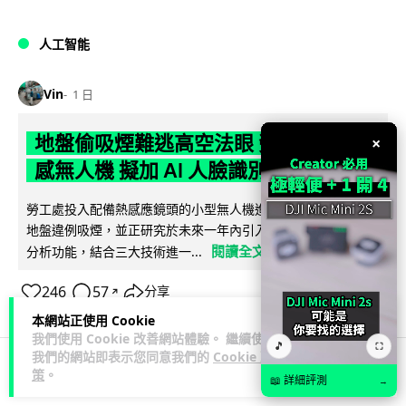
人工智能
Vin
1 日
地盤偷吸煙難逃高空法眼 勞工處出動熱
×
感無人機 擬加 AI 人臉識別精準執法
勞工處投入配備熱感應鏡頭的小型無人機進行高空巡邏以打擊
地盤違例吸煙，並正研究於未來一年內引入 AI 人臉識別與行為
閱讀全文
分析功能，結合三大技術進一...
246
57
分享
↗
本網站正使用 Cookie
我們使用 Cookie 改善網站體驗。 繼續使用
🎵
⛶
我們的網站即表示您同意我們的
Cookie 政
策
。
📖 詳細評測
→
人工智能