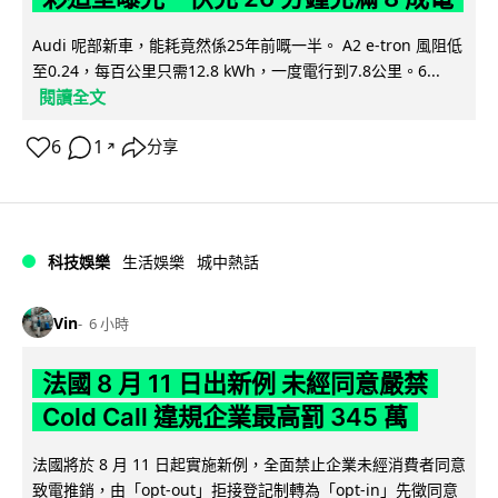
Audi 呢部新車，能耗竟然係25年前嘅一半。 A2 e-tron 風阻低
至0.24，每百公里只需12.8 kWh，一度電行到7.8公里。6...
閱讀全文
6
1
分享
↗
科技娛樂
生活娛樂
城中熱話
Vin
6 小時
法國 8 月 11 日出新例 未經同意嚴禁
Cold Call 違規企業最高罰 345 萬
法國將於 8 月 11 日起實施新例，全面禁止企業未經消費者同意
致電推銷，由「opt-out」拒接登記制轉為「opt-in」先徵同意