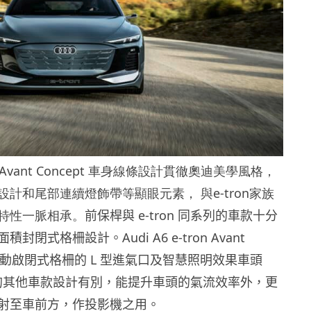
 Avant Concept
車身線條設計貫徹奧迪美
學風格
，
設計和尾部連續燈飾帶等顯眼元素
，
與
e-tron
家族
特性一脈相承。
前保桿與 e-tron 同系列的車款十分
封閉式格柵設計。Audi A6 e-tron Avant
搭配主動啟閉式格柵的 L 型進氣口及智慧照明效果車頭
on 的其他車款設計有別，能提升車頭的氣流效率外，更
射至車前方，作投影機之用。