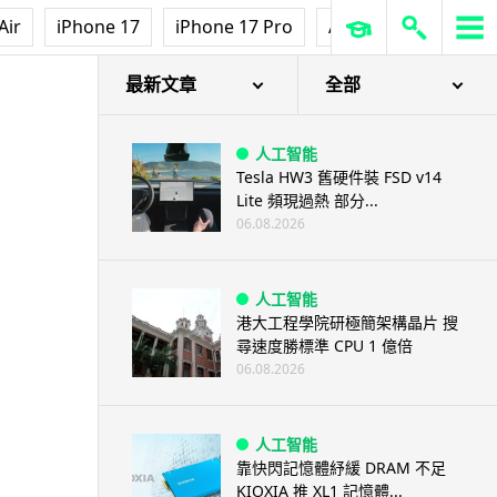
Air
iPhone 17
iPhone 17 Pro
AirPods Pro 3
Ap
最新文章
全部
人工智能
Tesla HW3 舊硬件裝 FSD v14
Lite 頻現過熱 部分...
06.08.2026
人工智能
港大工程學院研極簡架構晶片 搜
尋速度勝標準 CPU 1 億倍
06.08.2026
人工智能
靠快閃記憶體紓緩 DRAM 不足
KIOXIA 推 XL1 記憶體...