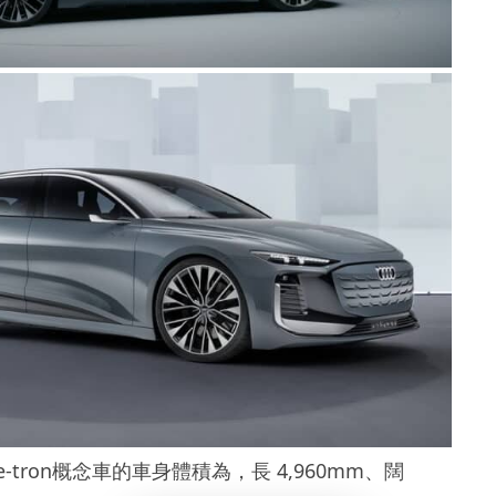
e-tron
概念車的車身體積為
，
長
4,960mm
、闊