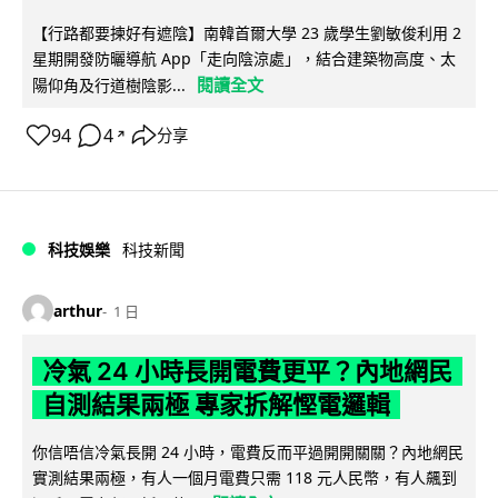
【行路都要揀好有遮陰】南韓首爾大學 23 歲學生劉敏俊利用 2
星期開發防曬導航 App「走向陰涼處」，結合建築物高度、太
閱讀全文
陽仰角及行道樹陰影...
94
4
分享
↗
科技娛樂
科技新聞
arthur
1 日
冷氣 24 小時長開電費更平？內地網民
自測結果兩極 專家拆解慳電邏輯
你信唔信冷氣長開 24 小時，電費反而平過開開關關？內地網民
實測結果兩極，有人一個月電費只需 118 元人民幣，有人飆到