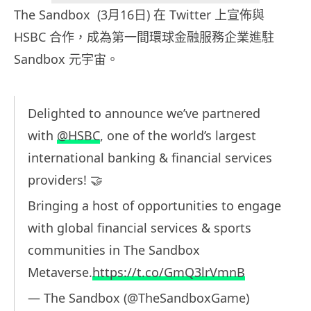
The Sandbox (3月16日) 在 Twitter 上宣佈與
HSBC 合作，成為第一間環球金融服務企業進駐
Sandbox 元宇宙。
Delighted to announce we’ve partnered
with
@HSBC
, one of the world’s largest
international banking & financial services
providers! 🤝
Bringing a host of opportunities to engage
with global financial services & sports
communities in The Sandbox
Metaverse.
https://t.co/GmQ3lrVmnB
— The Sandbox (@TheSandboxGame)