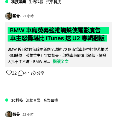
科技娛樂
生活科技
汽車科技
藍骨
21 小時
BMW 車廂熒幕強推蜘蛛俠電影廣告
車主怒轟堪比 iTunes 送 U2 專輯翻版
BMW 近日透過無線更新向全球逾 70 個市場車輛中控熒幕推送
《蜘蛛俠：英雄重生》宣傳動畫，啟動車輛即彈出通知，觸發
閱讀全文
大批車主不滿。BMW 早...
32
4
分享
↗
3C科技
流動音樂
音樂耳機
藍骨
22 小時