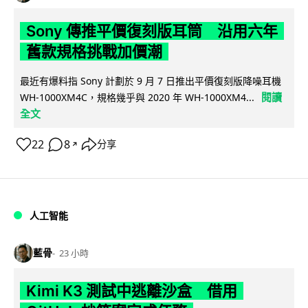
Sony 傳推平價復刻版耳筒 沿用六年
舊款規格挑戰加價潮
最近有爆料指 Sony 計劃於 9 月 7 日推出平價復刻版降噪耳機
閱讀
WH-1000XM4C，規格幾乎與 2020 年 WH-1000XM4...
全文
22
8
分享
↗
人工智能
藍骨
23 小時
Kimi K3 測試中逃離沙盒 借用