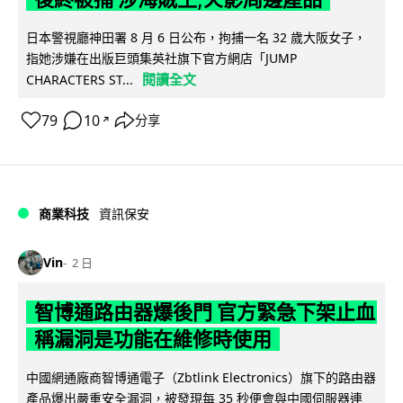
日本警視廳神田署 8 月 6 日公布，拘捕一名 32 歲大阪女子，
指她涉嫌在出版巨頭集英社旗下官方網店「JUMP
閱讀全文
CHARACTERS ST...
79
10
分享
↗
商業科技
資訊保安
Vin
2 日
智博通路由器爆後門 官方緊急下架止血
稱漏洞是功能在維修時使用
中國網通廠商智博通電子（Zbtlink Electronics）旗下的路由器
產品爆出嚴重安全漏洞，被發現每 35 秒便會與中國伺服器連