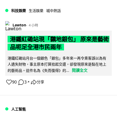
科技娛樂
生活娛樂
城中熱話
Lawton
4 小時
港鐵紅磡站現「黐地銀包」 原來是藝術
品呃足全港市民兩年
港鐵紅磡站月台一個銀色「銀包」多年來一再令乘客誤以為有
人遺失財物，事主原本打算拾起交還，卻發現原來是黏在地上
閱讀全文
的藝術品。這件名為《失而復得》的...
90
3
分享
↗
人工智能