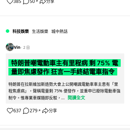
385
50
分享
↗
科技娛樂
生活娛樂
城中熱話
Vin
2 日
特朗普嘲電動車主有里程病 剩 75% 電
量即焦慮發作 狂言一手終結電車指令
特朗普在拉斯維加斯造勢大會上公開嘲諷電動車車主患有「里
程焦慮病」，聲稱電量剩 75% 便發作，並重申已廢除電動車強
閱讀全文
制令。惟專業車媒隨即反駁，...
637
279
分享
↗