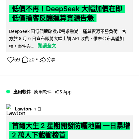
低價不再！DeepSeek 大幅加價在即
低價搶客反釀運算資源告急
DeepSeek 因低價策略掀起需求熱潮，運算資源不勝負荷，官
方於 8 月 6 日宣布即將大幅上調 API 收費，惟未公布具體加
閱讀全文
幅。事件與...
69
20
分享
↗
iOS App
應用軟件
應用軟件
Lawton
1 日
首爾大生 2 星期開發防曬地圖 一日暴增
2 萬人下載衝榜首