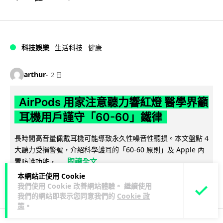
科技娛樂
生活科技
健康
arthur
2 日
AirPods 用家注意聽力響紅燈 醫學界籲
耳機用戶謹守「60-60」鐵律
長時間高音量佩戴耳機可能導致永久性噪音性聽損。本文盤點 4
大聽力受損警號，介紹科學護耳的「60-60 原則」及 Apple 內
閱讀全文
置防護功能，...
本網站正使用 Cookie
20
分享
我們使用 Cookie 改善網站體驗。 繼續使用
我們的網站即表示您同意我們的
Cookie 政
策
。