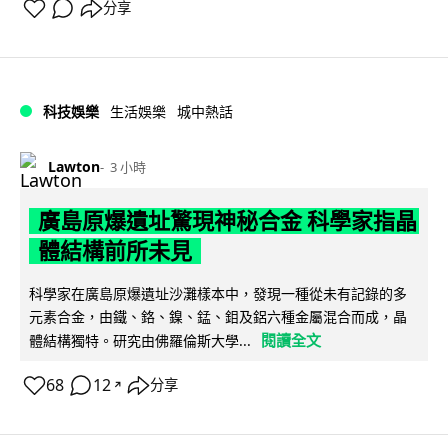
分享
科技娛樂
生活娛樂
城中熱話
Lawton
3 小時
廣島原爆遺址驚現神秘合金 科學家指晶
體結構前所未見
科學家在廣島原爆遺址沙灘樣本中，發現一種從未有記錄的多
元素合金，由鐵、鉻、鎳、錳、鉬及鋁六種金屬混合而成，晶
閱讀全文
體結構獨特。研究由佛羅倫斯大學...
68
12
分享
↗