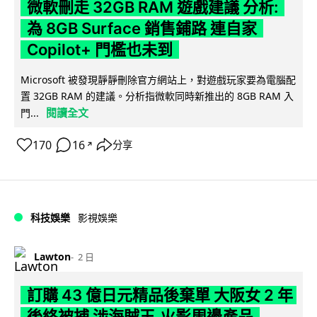
微軟刪走 32GB RAM 遊戲建議 分析:
為 8GB Surface 銷售鋪路 連自家
Copilot+ 門檻也未到
Microsoft 被發現靜靜刪除官方網站上，對遊戲玩家要為電腦配
置 32GB RAM 的建議。分析指微軟同時新推出的 8GB RAM 入
閱讀全文
門...
170
16
分享
↗
科技娛樂
影視娛樂
Lawton
2 日
訂購 43 億日元精品後棄單 大阪女 2 年
後終被捕 涉海賊王,火影周邊產品