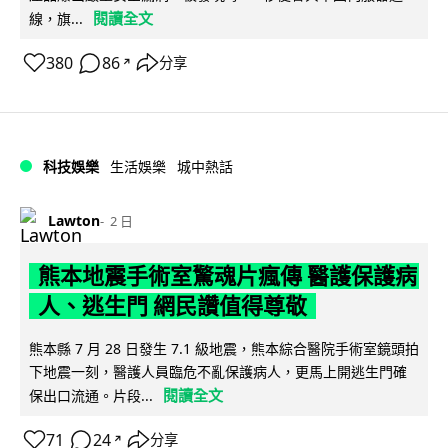
閱讀全文
線，旗...
380
86
分享
↗
科技娛樂
生活娛樂
城中熱話
Lawton
2 日
熊本地震手術室驚魂片瘋傳 醫護保護病
人、逃生門 網民讚值得尊敬
熊本縣 7 月 28 日發生 7.1 級地震，熊本綜合醫院手術室鏡頭拍
下地震一刻，醫護人員臨危不亂保護病人，更馬上開逃生門確
閱讀全文
保出口流通。片段...
71
24
分享
↗