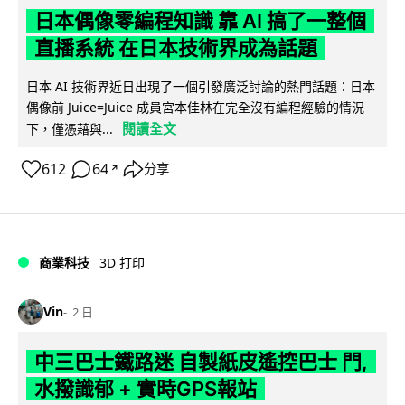
日本偶像零編程知識 靠 AI 搞了一整個
直播系統 在日本技術界成為話題
日本 AI 技術界近日出現了一個引發廣泛討論的熱門話題：日本
偶像前 Juice=Juice 成員宮本佳林在完全沒有編程經驗的情況
閱讀全文
下，僅憑藉與...
612
64
分享
↗
商業科技
3D 打印
Vin
2 日
中三巴士鐵路迷 自製紙皮遙控巴士 門,
水撥識郁 + 實時GPS報站