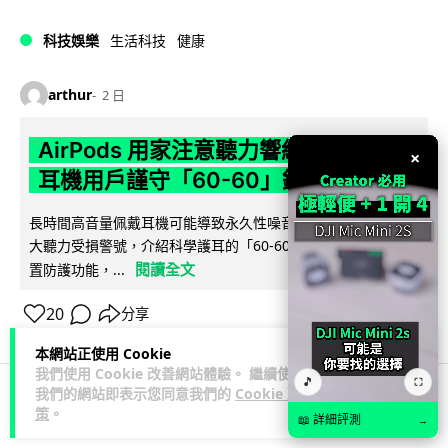
科技娛樂
生活科技
健康
arthur
2 日
AirPods 用家注意聽力響紅燈 醫學界籲
×
耳機用戶謹守「60-60」鐵律
長時間高音量佩戴耳機可能導致永久性噪音性聽損。本文盤點 4
大聽力受損警號，介紹科學護耳的「60-60 原則」及 Apple 內
閱讀全文
置防護功能，...
20
分享
本網站正使用 Cookie
我們使用 Cookie 改善網站體驗。 繼續使用
🎵
⛶
我們的網站即表示您同意我們的
Cookie 政
策
。
人工智能
📖 詳細評測
→