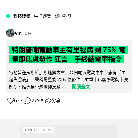
科技娛樂
生活娛樂
城中熱話
Vin
2 日
特朗普嘲電動車主有里程病 剩 75% 電
量即焦慮發作 狂言一手終結電車指令
特朗普在拉斯維加斯造勢大會上公開嘲諷電動車車主患有「里
程焦慮病」，聲稱電量剩 75% 便發作，並重申已廢除電動車強
閱讀全文
制令。惟專業車媒隨即反駁，...
637
279
分享
↗
ADVERTISEMENT