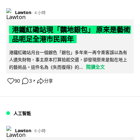
Lawton
4 小時
港鐵紅磡站現「黐地銀包」 原來是藝術
品呃足全港市民兩年
港鐵紅磡站月台一個銀色「銀包」多年來一再令乘客誤以為有
人遺失財物，事主原本打算拾起交還，卻發現原來是黏在地上
閱讀全文
的藝術品。這件名為《失而復得》的...
90
3
分享
↗
人工智能
Lawton
6 小時