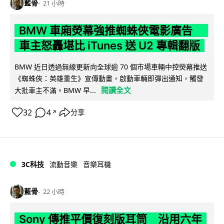
藍骨
21 小時
BMW 車廂熒幕強推蜘蛛俠電影廣告
車主怒轟堪比 iTunes 送 U2 專輯翻版
BMW 近日透過無線更新向全球逾 70 個市場車輛中控熒幕推送
《蜘蛛俠：英雄重生》宣傳動畫，啟動車輛即彈出通知，觸發
閱讀全文
大批車主不滿。BMW 早...
32
4
分享
↗
3C科技
流動音樂
音樂耳機
藍骨
22 小時
Sony 傳推平價復刻版耳筒 沿用六年