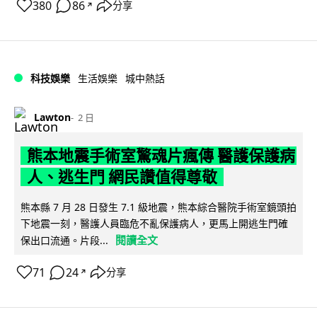
380
86
分享
↗
科技娛樂
生活娛樂
城中熱話
Lawton
2 日
熊本地震手術室驚魂片瘋傳 醫護保護病
人、逃生門 網民讚值得尊敬
熊本縣 7 月 28 日發生 7.1 級地震，熊本綜合醫院手術室鏡頭拍
下地震一刻，醫護人員臨危不亂保護病人，更馬上開逃生門確
閱讀全文
保出口流通。片段...
71
24
分享
↗