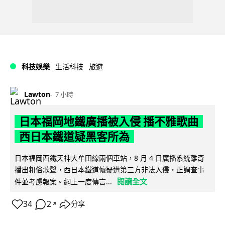
科技娛樂
生活科技
旅遊
Lawton
7 小時
日本福岡地鐵廣播被入侵 播不雅歌曲
西日本鐵道疑黑客所為
日本福岡西鐵天神大牟田線兩個車站，8 月 4 日廣播系統離奇
播出粗俗歌聲，西日本鐵道懷疑遭第三方非法入侵，正調查事
閱讀全文
件並考慮報案。網上一度傳言...
34
2
分享
↗