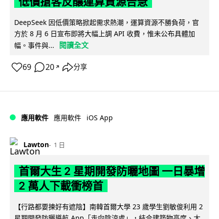
低價搶客反釀運算資源告急
DeepSeek 因低價策略掀起需求熱潮，運算資源不勝負荷，官
方於 8 月 6 日宣布即將大幅上調 API 收費，惟未公布具體加
閱讀全文
幅。事件與...
69
20
分享
↗
iOS App
應用軟件
應用軟件
Lawton
1 日
首爾大生 2 星期開發防曬地圖 一日暴增
2 萬人下載衝榜首
【行路都要揀好有遮陰】南韓首爾大學 23 歲學生劉敏俊利用 2
星期開發防曬導航 App「走向陰涼處」，結合建築物高度、太