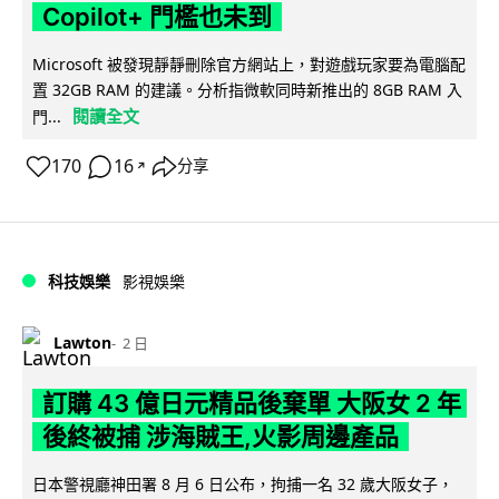
Copilot+ 門檻也未到
Microsoft 被發現靜靜刪除官方網站上，對遊戲玩家要為電腦配
置 32GB RAM 的建議。分析指微軟同時新推出的 8GB RAM 入
閱讀全文
門...
170
16
分享
↗
科技娛樂
影視娛樂
Lawton
2 日
訂購 43 億日元精品後棄單 大阪女 2 年
後終被捕 涉海賊王,火影周邊產品
日本警視廳神田署 8 月 6 日公布，拘捕一名 32 歲大阪女子，