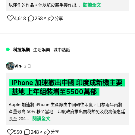
閱讀全文
以運作的作品。他以紙皮親手製作出...
4,618
258
分享
↗
科技娛樂
生活娛樂
城中熱話
Vin
2 日
iPhone 加速撤出中國 印度成新機主要
基地 上年組裝增至5500萬部
Apple 加速將 iPhone 生產線由中國轉往印度，目標兩年內將
產量最高 50% 移至當地。印度政府推出關稅豁免及稅務優惠延
閱讀全文
長至 204...
550
248
分享
↗