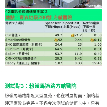
測試點3：粉嶺馬適路方艙醫院
粉嶺馬適路鄰近大型屋苑，也在村屋對面，網絡基
建理應較為完善。不過今次測試的儲值卡中，只有