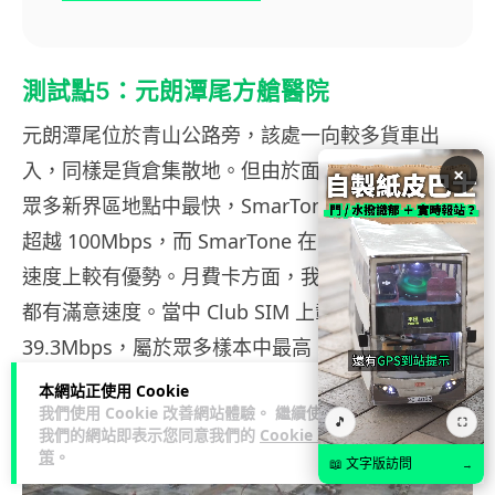
測試點5：元朗潭尾方艙醫院
元朗潭尾位於青山公路旁，該處一向較多貨車出
入，同樣是貨倉集散地。但由於面向公路，速度為
×
眾多新界區地點中最快，SmarTone 及 CSL 網速均
超越 100Mbps，而 SmarTone 在 Netflix 劇集下載
速度上較有優勢。月費卡方面，我們發現全部樣本
都有滿意速度。當中 Club SIM 上載速度達
39.3Mbps，屬於眾多樣本中最高。
本網站正使用 Cookie
我們使用 Cookie 改善網站體驗。 繼續使用
🎵
⛶
我們的網站即表示您同意我們的
Cookie 政
策
。
📖 文字版訪問
→