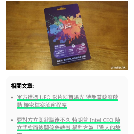
相關文章:
軍方遭遇 UFO 影片料首曝光 特朗普政府啟
動 機密檔案解密程序
要對方立即辭職後不久 特朗普 Intel CEO 陳
立武會面後關係急轉彎 稱對方為「驚人的故