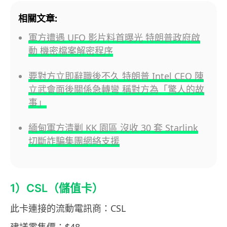
相關文章:
軍方遭遇 UFO 影片料首曝光 特朗普政府啟
動 機密檔案解密程序
要對方立即辭職後不久 特朗普 Intel CEO 陳
立武會面後關係急轉彎 稱對方為「驚人的故
事」
緬甸軍方清剿 KK 園區 沒收 30 套 Starlink
切斷詐騙集團網絡支援
1）CSL（儲值卡）
此卡連接的流動電訊商：CSL