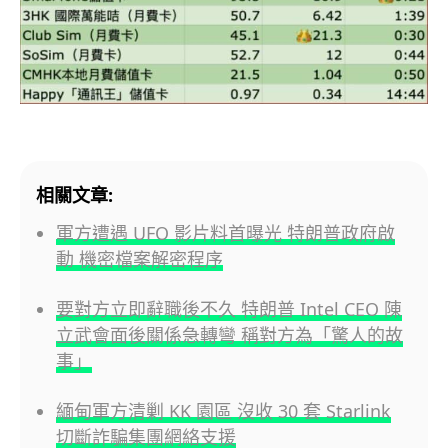
相關文章:
軍方遭遇 UFO 影片料首曝光 特朗普政府啟
動 機密檔案解密程序
要對方立即辭職後不久 特朗普 Intel CEO 陳
立武會面後關係急轉彎 稱對方為「驚人的故
事」
緬甸軍方清剿 KK 園區 沒收 30 套 Starlink
切斷詐騙集團網絡支援