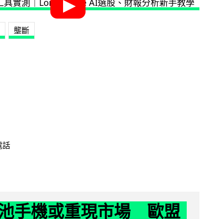
壟斷
電話
池手機或重現市場 歐盟