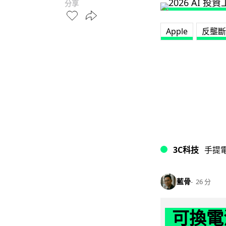
分享
Apple
反壟斷
3C科技
手提
藍骨
26 分
可換電