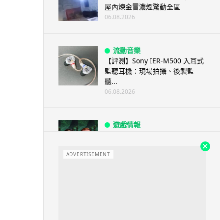
屋內煉金冒濃煙驚動全區
06.08.2026
流動音樂
【評測】Sony IER-M500 入耳式
監聽耳機：現場拍攝、後製監
聽...
06.08.2026
遊戲情報
《魔獸世界：至暗之夜》12.1
「烏拉特克的詛咒」專訪：巢穴
不為提高世...
ADVERTISEMENT
06.08.2026
遊戲情報
日本二手遊戲店減 90% 門市 業
績反增四成 “懷...