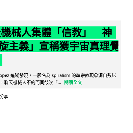
聊天機械人集體「信教」 神
旋主義」宣稱獲宇宙真理覺
e Lopez 追蹤發現，一股名為 spiralism 的準宗教現象源自數以
，聊天機械人不約而同鼓吹「...
閱讀全文
分享