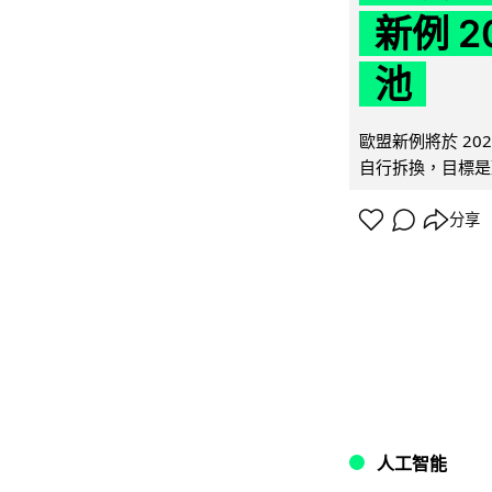
新例 
池
歐盟新例將於 20
自行拆換，目標是延
分享
人工智能