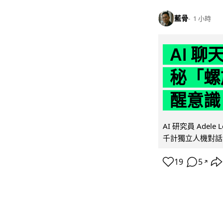
藍骨
1 小時
AI 
秘「螺
醒意識
AI 研究員 Adel
千計獨立人機對話
19
5
↗