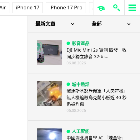
Air
iPhone 17
iPhone 17 Pro
AirPods Pro 3
Ap
最新文章
全部
影音產品
DJI Mic Mini 2s 實測 四發一收
同步獨立錄音 32-bi...
06.08.2026
城中熱話
澤連斯基怒斥俄軍「人肉狩獵」
無人機追殺烏克蘭小販近 40 秒
仍被炸傷
06.08.2026
人工智能
中國湖北男自學 AI 「煉金術」