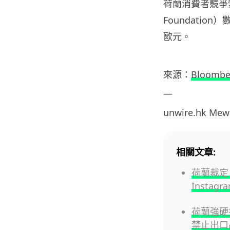
荷蘭消費者競爭索賠基
Foundatio
歐元。
來源：
Bloombe
—
unwire.hk Me
相關文章:
荷蘭裁定 
Instag
荷蘭強硬接
禁止出口