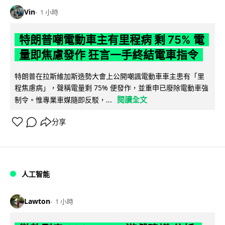
Vin
1 小時
特朗普嘲電動車主有里程病 剩 75% 電
量即焦慮發作 狂言一手終結電車指令
特朗普在拉斯維加斯造勢大會上公開嘲諷電動車車主患有「里
程焦慮病」，聲稱電量剩 75% 便發作，並重申已廢除電動車強
閱讀全文
制令。惟專業車媒隨即反駁，...
分享
人工智能
Lawton
1 小時