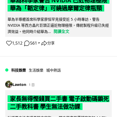
華為科學家警告 NVIDIA 已近物理極限
華為「韜定律」可繞過摩爾定律瓶頸
華為半導體首席科學家廖恒罕見接受近 5 小時專訪，警告
NVIDIA 等西方晶片巨頭正逼近物理極限，傳統製程升級已失經
閱讀全文
濟效益。他同時介紹華為...
1,512
561
分享
↗
科技娛樂
生活娛樂
城中熱話
Lawton
1 日
家長無得慳錢買二手書 電子啟動碼鎖死
二手教科書 學生無法做功課