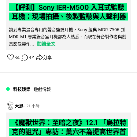
【評測】Sony IER-M500 入耳式監聽
耳機：現場拍攝、後製監聽與人聲利器
談到專業混音專用的聲音監聽耳機，Sony 經典 MDR-7506 到
MDR-M1 專業錄音室耳機都為人熟悉。而現在舞台製作者與創
閱讀全文
意影像製作...
34
3
分享
↗
科技娛樂
遊戲情報
天恩
21 小時
《魔獸世界：至暗之夜》12.1 「烏拉特
克的詛咒」專訪：巢穴不為提高世界首