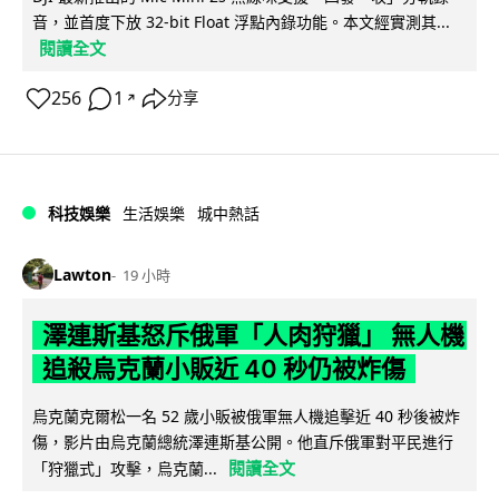
音，並首度下放 32-bit Float 浮點內錄功能。本文經實測其...
閱讀全文
256
1
分享
↗
科技娛樂
生活娛樂
城中熱話
Lawton
19 小時
澤連斯基怒斥俄軍「人肉狩獵」 無人機
追殺烏克蘭小販近 40 秒仍被炸傷
烏克蘭克爾松一名 52 歲小販被俄軍無人機追擊近 40 秒後被炸
傷，影片由烏克蘭總統澤連斯基公開。他直斥俄軍對平民進行
閱讀全文
「狩獵式」攻擊，烏克蘭...