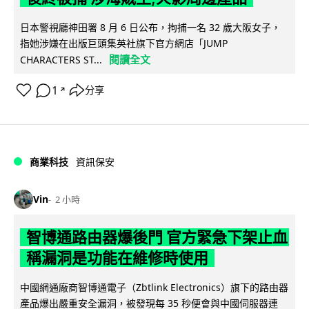
日本警視廳神田署 8 月 6 日公布，拘捕一名 32 歲大阪女子，
指她涉嫌在出版巨頭集英社旗下官方網店「JUMP
閱讀全文
CHARACTERS ST...
1
分享
↗
商業科技
資訊保安
Vin
2 小時
智博通路由器爆後門 官方緊急下架止血
稱漏洞是功能在維修時使用
中國網通廠商智博通電子（Zbtlink Electronics）旗下的路由器
產品爆出嚴重安全漏洞，被發現每 35 秒便會與中國伺服器連