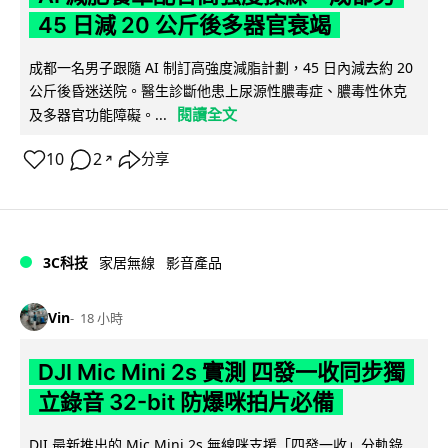
45 日減 20 公斤後多器官衰竭
成都一名男子跟隨 AI 制訂高強度減脂計劃，45 日內減去約 20
公斤後昏迷送院。醫生診斷他患上尿源性膿毒症、膿毒性休克
閱讀全文
及多器官功能障礙。...
10
2
分享
↗
3C科技
家居無線
影音產品
Vin
18 小時
DJI Mic Mini 2s 實測 四發一收同步獨
立錄音 32-bit 防爆咪拍片必備
DJI 最新推出的 Mic Mini 2s 無線咪支援「四發一收」分軌錄