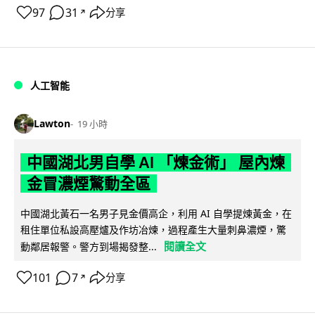
97
31
分享
↗
人工智能
Lawton
19 小時
中國湖北男自學 AI 「煉金術」 屋內煉
金冒濃煙驚動全區
中國湖北黃石一名男子見金價高企，利用 AI 自學提煉黃金，在
租住單位私設高壓爐及作坊冶煉，過程產生大量刺鼻濃煙，驚
閱讀全文
動鄰居報警。警方到場揭發整...
101
7
分享
↗