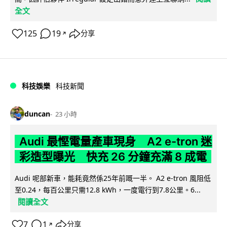
全文
125
19
分享
↗
科技娛樂
科技新聞
duncan
23 小時
Audi 最慳電量產車現身 A2 e-tron 迷
彩造型曝光 快充 26 分鐘充滿 8 成電
Audi 呢部新車，能耗竟然係25年前嘅一半。 A2 e-tron 風阻低
至0.24，每百公里只需12.8 kWh，一度電行到7.8公里。6...
閱讀全文
7
1
分享
↗