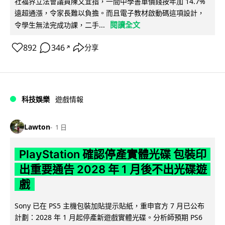
社福界立法會議員陳文宜指，一間中學書單價錢按年加 14.7%
遠超通漲，令家長難以負擔。而且電子教材啟動碼這項設計，
閱讀全文
令學生無法完成功課，二手...
892
346
分享
↗
科技娛樂
遊戲情報
Lawton
1 日
PlayStation 確認停產實體光碟 包裝印
出重要通告 2028 年 1 月後不出光碟遊
戲
Sony 已在 PS5 主機包裝加貼提示貼紙，重申官方 7 月已公布
計劃：2028 年 1 月起停產新遊戲實體光碟。分析師預期 PS6