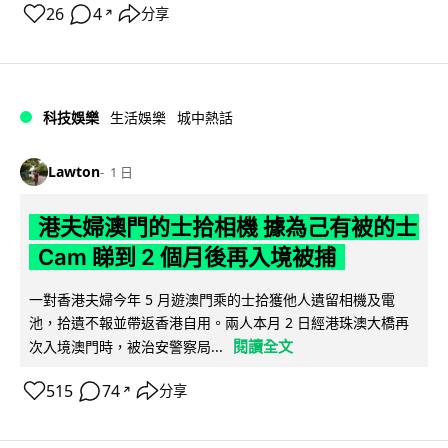
26
4
分享
↗
科技娛樂
生活娛樂
城中熱話
Lawton
1 日
港夫婦澳門的士拾相機 據為己有被的士
Cam 睇到 2 個月後再入境被捕
一對香港夫婦今年 5 月遊澳門乘的士拾獲他人遺留相機及電
池，拾遺不報並帶返香港自用。兩人本月 2 日經港珠澳大橋再
閱讀全文
次入境澳門時，被治安警察局...
515
74
分享
↗