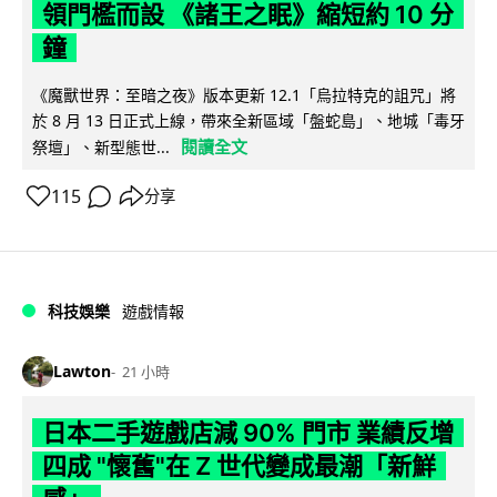
領門檻而設 《諸王之眠》縮短約 10 分
鐘
《魔獸世界：至暗之夜》版本更新 12.1「烏拉特克的詛咒」將
於 8 月 13 日正式上線，帶來全新區域「盤蛇島」、地城「毒牙
閱讀全文
祭壇」、新型態世...
115
分享
科技娛樂
遊戲情報
Lawton
21 小時
日本二手遊戲店減 90% 門市 業績反增
四成 "懷舊"在 Z 世代變成最潮「新鮮