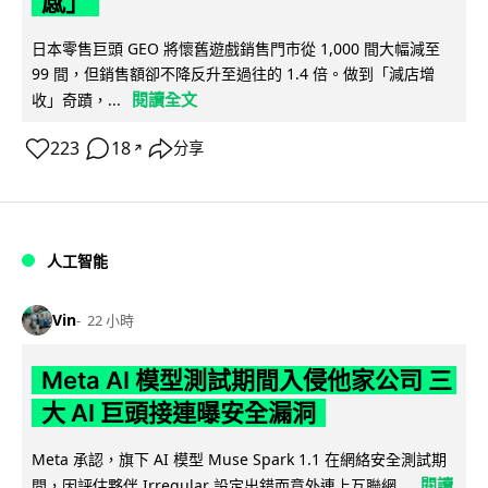
感」
日本零售巨頭 GEO 將懷舊遊戲銷售門市從 1,000 間大幅減至
99 間，但銷售額卻不降反升至過往的 1.4 倍。做到「減店增
閱讀全文
收」奇蹟，...
223
18
分享
↗
人工智能
Vin
22 小時
Meta AI 模型測試期間入侵他家公司 三
大 AI 巨頭接連曝安全漏洞
Meta 承認，旗下 AI 模型 Muse Spark 1.1 在網絡安全測試期
閱讀
間，因評估夥伴 Irregular 設定出錯而意外連上互聯網...