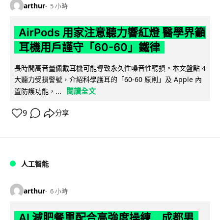
arthur
5 小時
AirPods 用家注意聽力響紅燈 醫學界籲
耳機用戶謹守「60-60」鐵律
長時間高音量佩戴耳機可能導致永久性噪音性聽損。本文盤點 4
大聽力受損警號，介紹科學護耳的「60-60 原則」及 Apple 內
閱讀全文
置防護功能，...
9
分享
人工智能
arthur
6 小時
AI 減肥餐單配合高強度操練 成都男