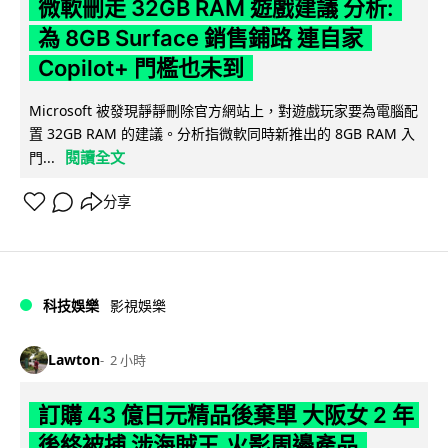
微軟刪走 32GB RAM 遊戲建議 分析:
為 8GB Surface 銷售鋪路 連自家
Copilot+ 門檻也未到
Microsoft 被發現靜靜刪除官方網站上，對遊戲玩家要為電腦配
置 32GB RAM 的建議。分析指微軟同時新推出的 8GB RAM 入
閱讀全文
門...
分享
科技娛樂
影視娛樂
Lawton
2 小時
訂購 43 億日元精品後棄單 大阪女 2 年
後終被捕 涉海賊王,火影周邊產品