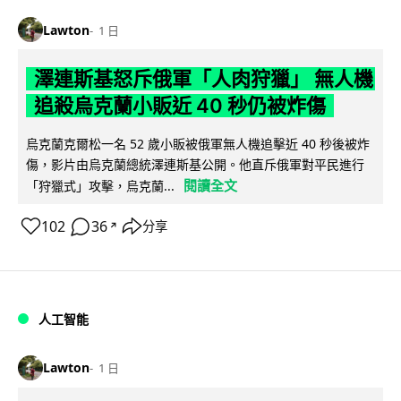
Lawton
1 日
澤連斯基怒斥俄軍「人肉狩獵」 無人機
追殺烏克蘭小販近 40 秒仍被炸傷
烏克蘭克爾松一名 52 歲小販被俄軍無人機追擊近 40 秒後被炸
傷，影片由烏克蘭總統澤連斯基公開。他直斥俄軍對平民進行
閱讀全文
「狩獵式」攻擊，烏克蘭...
102
36
分享
↗
人工智能
Lawton
1 日