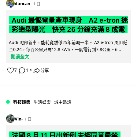
duncan
1 日
Audi 最慳電量產車現身 A2 e-tron 迷
彩造型曝光 快充 26 分鐘充滿 8 成電
Audi 呢部新車，能耗竟然係25年前嘅一半。 A2 e-tron 風阻低
至0.24，每百公里只需12.8 kWh，一度電行到7.8公里。6...
閱讀全文
7
1
分享
↗
科技娛樂
生活娛樂
城中熱話
Vin
1 日
法國 8 月 11 日出新例 未經同意嚴禁