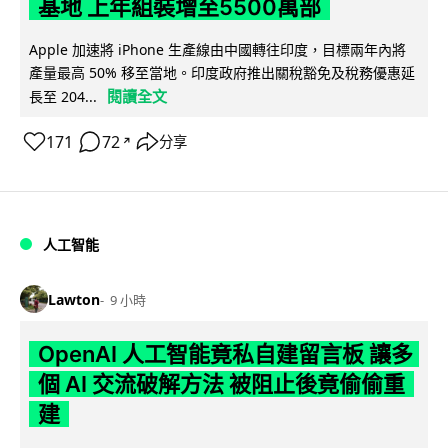
基地 上年組裝增至5500萬部
Apple 加速將 iPhone 生產線由中國轉往印度，目標兩年內將
產量最高 50% 移至當地。印度政府推出關稅豁免及稅務優惠延
閱讀全文
長至 204...
171
72
分享
↗
人工智能
Lawton
9 小時
OpenAI 人工智能竟私自建留言板 讓多
個 AI 交流破解方法 被阻止後竟偷偷重
建