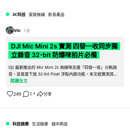
3C科技
家居無線
影音產品
Vin
1 日
DJI Mic Mini 2s 實測 四發一收同步獨
立錄音 32-bit 防爆咪拍片必備
DJI 最新推出的 Mic Mini 2s 無線咪支援「四發一收」分軌錄
音，並首度下放 32-bit Float 浮點內錄功能。本文經實測其...
閱讀全文
249
1
分享
↗
科技娛樂
生活娛樂
城中熱話