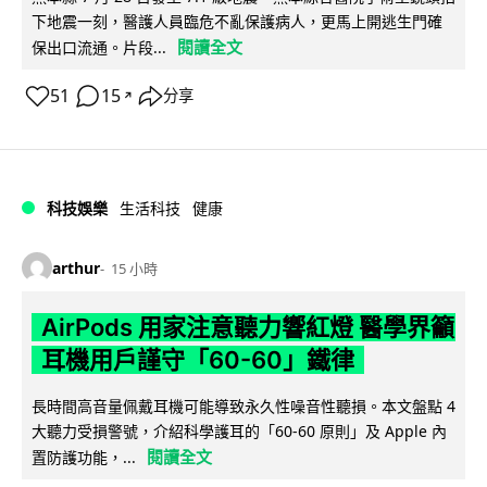
下地震一刻，醫護人員臨危不亂保護病人，更馬上開逃生門確
閱讀全文
保出口流通。片段...
51
15
分享
↗
科技娛樂
生活科技
健康
arthur
15 小時
AirPods 用家注意聽力響紅燈 醫學界籲
耳機用戶謹守「60-60」鐵律
長時間高音量佩戴耳機可能導致永久性噪音性聽損。本文盤點 4
大聽力受損警號，介紹科學護耳的「60-60 原則」及 Apple 內
閱讀全文
置防護功能，...