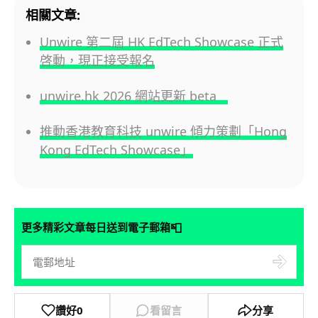
相關文章:
Unwire 第二屆 HK EdTech Showcase 正式
啓動，現正接受報名
unwire.hk 2026 網站更新 beta
推動香港教育科技 unwire 傾力策劃「Hong
Kong EdTech Showcase」
📮
更多精彩文章每日送到電子郵箱
讚好
0
看留言
分享