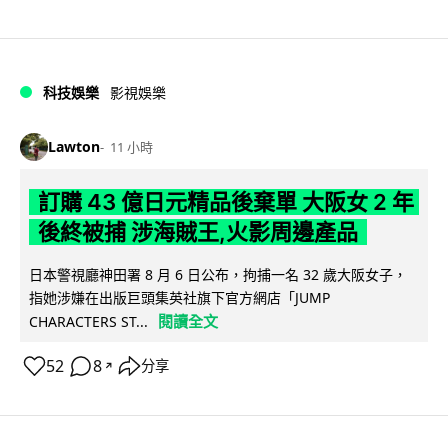
科技娛樂
影視娛樂
Lawton
11 小時
訂購 43 億日元精品後棄單 大阪女 2 年
後終被捕 涉海賊王,火影周邊產品
日本警視廳神田署 8 月 6 日公布，拘捕一名 32 歲大阪女子，
指她涉嫌在出版巨頭集英社旗下官方網店「JUMP
閱讀全文
CHARACTERS ST...
52
8
分享
↗