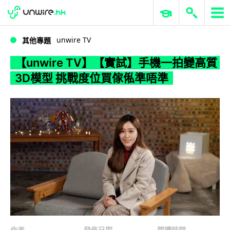
WWDC 2026
GenAI 與雲端科技專區
ERP 與商業 AI
【unwire TV】【實試】手機一拍變高質 3D模型 挑戰度位買傢俬準唔準
unwire TV
其他專題
【unwire TV】【實試】手機一拍變高質
3D模型 挑戰度位買傢俬準唔準
作者
發佈日期
閱讀時間