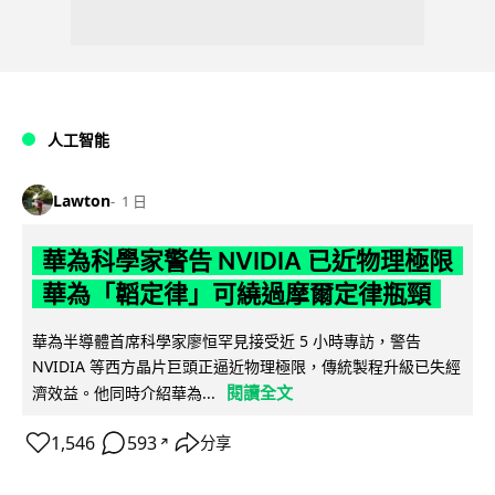
人工智能
Lawton
1 日
華為科學家警告 NVIDIA 已近物理極限
華為「韜定律」可繞過摩爾定律瓶頸
華為半導體首席科學家廖恒罕見接受近 5 小時專訪，警告
NVIDIA 等西方晶片巨頭正逼近物理極限，傳統製程升級已失經
閱讀全文
濟效益。他同時介紹華為...
1,546
593
分享
↗