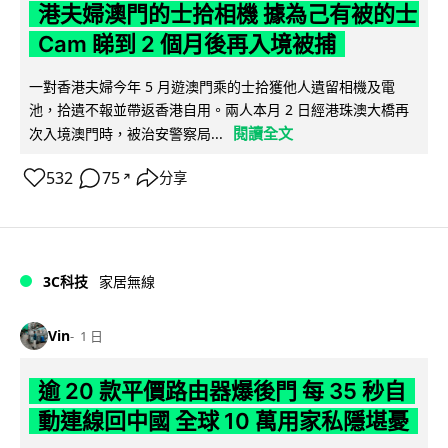
港夫婦澳門的士拾相機 據為己有被的士
Cam 睇到 2 個月後再入境被捕
一對香港夫婦今年 5 月遊澳門乘的士拾獲他人遺留相機及電
池，拾遺不報並帶返香港自用。兩人本月 2 日經港珠澳大橋再
閱讀全文
次入境澳門時，被治安警察局...
532
75
分享
↗
3C科技
家居無線
Vin
1 日
逾 20 款平價路由器爆後門 每 35 秒自
動連線回中國 全球 10 萬用家私隱堪憂