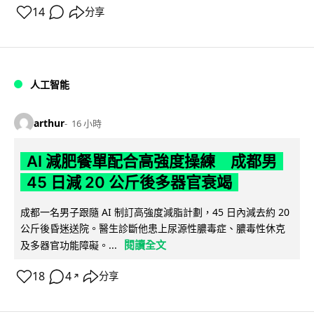
14
分享
人工智能
arthur
16 小時
AI 減肥餐單配合高強度操練 成都男
45 日減 20 公斤後多器官衰竭
成都一名男子跟隨 AI 制訂高強度減脂計劃，45 日內減去約 20
公斤後昏迷送院。醫生診斷他患上尿源性膿毒症、膿毒性休克
閱讀全文
及多器官功能障礙。...
18
4
分享
↗