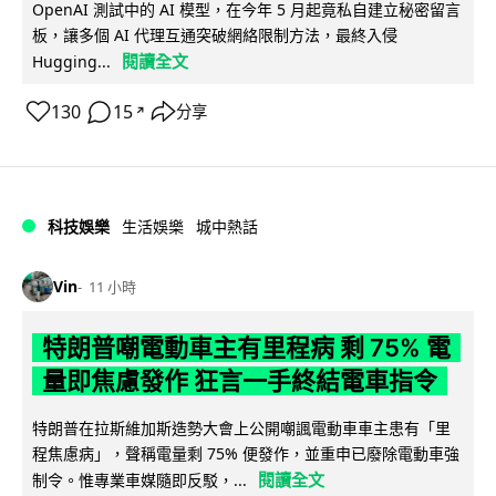
OpenAI 測試中的 AI 模型，在今年 5 月起竟私自建立秘密留言
板，讓多個 AI 代理互通突破網絡限制方法，最終入侵
閱讀全文
Hugging...
130
15
分享
↗
科技娛樂
生活娛樂
城中熱話
Vin
11 小時
特朗普嘲電動車主有里程病 剩 75% 電
量即焦慮發作 狂言一手終結電車指令
特朗普在拉斯維加斯造勢大會上公開嘲諷電動車車主患有「里
程焦慮病」，聲稱電量剩 75% 便發作，並重申已廢除電動車強
閱讀全文
制令。惟專業車媒隨即反駁，...