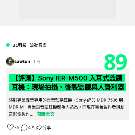
3C科技
流動音樂
89
Lawton
1 日
【評測】Sony IER-M500 入耳式監聽
耳機：現場拍攝、後製監聽與人聲利器
談到專業混音專用的聲音監聽耳機，Sony 經典 MDR-7506 到
MDR-M1 專業錄音室耳機都為人熟悉。而現在舞台製作者與創
閱讀全文
意影像製作...
36
4
分享
↗