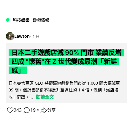
科技娛樂
遊戲情報
Lawton
1 日
日本二手遊戲店減 90% 門市 業績反增
四成 "懷舊"在 Z 世代變成最潮「新鮮
感」
日本零售巨頭 GEO 將懷舊遊戲銷售門市從 1,000 間大幅減至
99 間，但銷售額卻不降反升至過往的 1.4 倍。做到「減店增
閱讀全文
收」奇蹟，...
243
19
分享
↗