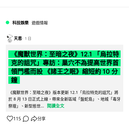
科技娛樂
遊戲情報
天恩
1 日
《魔獸世界：至暗之夜》12.1 「烏拉特
克的詛咒」專訪：巢穴不為提高世界首
領門檻而設 《諸王之眠》縮短約 10 分
鐘
《魔獸世界：至暗之夜》版本更新 12.1「烏拉特克的詛咒」將
於 8 月 13 日正式上線，帶來全新區域「盤蛇島」、地城「毒牙
閱讀全文
祭壇」、新型態世...
115
分享