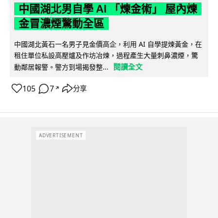
中國湖北男自學 AI 「煉金術」 屋內煉
金冒濃煙驚動全區
中國湖北黃石一名男子見金價高企，利用 AI 自學提煉黃金，在
租住單位私設高壓爐及作坊冶煉，過程產生大量刺鼻濃煙，驚
閱讀全文
動鄰居報警。警方到場揭發整...
105
7
分享
↗
ADVERTISEMENT