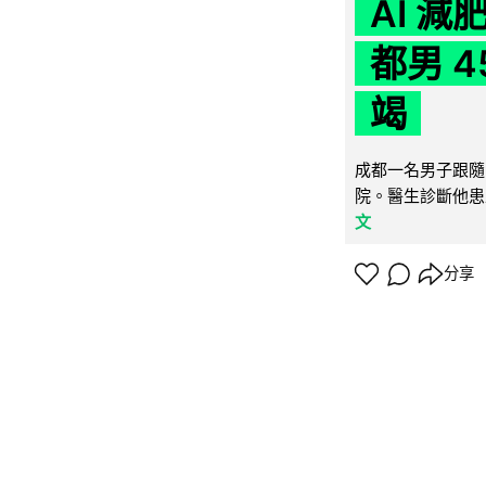
AI 
都男 4
竭
成都一名男子跟隨 
院。醫生診斷他患
文
分享