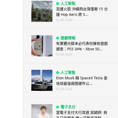
人工智能
貨運火箭 沖繩飛台灣僅需 15 分
鐘 Hop Aero 將 5...
05.08.2026
遊戲情報
有實體光碟未必代表你擁有遊戲
調查：PS5 34%、Xbox 50...
05.08.2026
人工智能
Elon Musk 稱 SpaceX Tesla 是
地球最強兩間硬件公...
05.08.2026
電子支付
當電子支付大行其道 屈穎妍: 商
戶只收現金 唯一可能是逃稅 ...