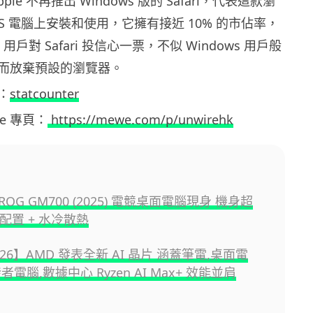
le 不再推出 Windows 版的 Safari，代表這款瀏
OS 電腦上安裝和使用，它擁有接近 10% 的市佔率，
用戶對 Safari 投信心一票，不似 Windows 用戶般
e，而放棄預設的瀏覽器。
：
statcounter
ewe 專頁：
https://mewe.com/p/unwirehk
OG GM700 (2025) 電競桌面電腦現身 機身超
強配置 + 水冷散熱
2026】AMD 發表全新 AI 晶片 涵蓋筆電,桌面電
發者電腦,數據中心 Ryzen AI Max+ 效能並肩