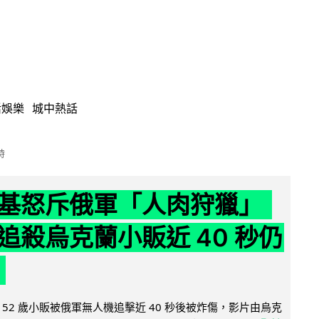
活娛樂
城中熱話
時
基怒斥俄軍「人肉狩獵」
追殺烏克蘭小販近 40 秒仍
52 歲小販被俄軍無人機追擊近 40 秒後被炸傷，影片由烏克