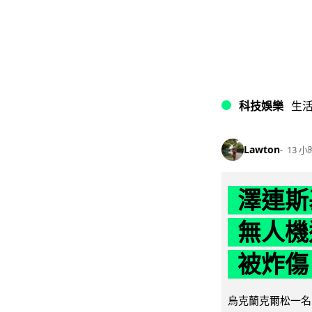
科技娛樂
生
Lawton
13 小
澤連斯
無人機
被炸傷
烏克蘭克爾松一名 