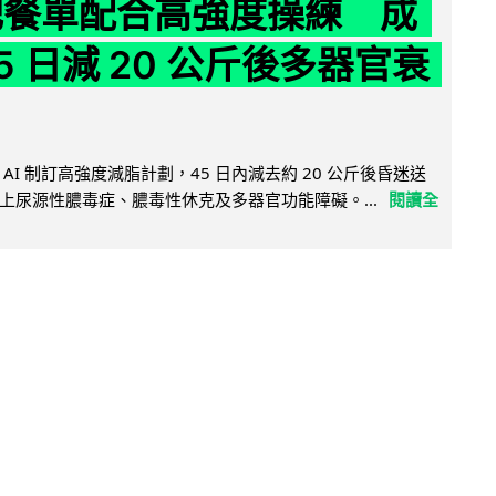
減肥餐單配合高強度操練 成
5 日減 20 公斤後多器官衰
AI 制訂高強度減脂計劃，45 日內減去約 20 公斤後昏迷送
上尿源性膿毒症、膿毒性休克及多器官功能障礙。...
閱讀全