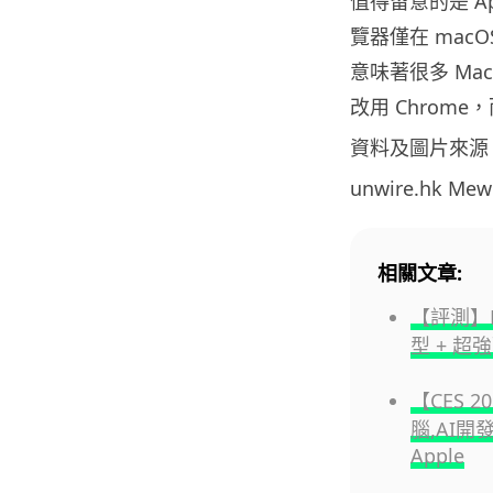
值得留意的是 App
覽器僅在 mac
意味著很多 Mac 
改用 Chrom
資料及圖片來源
unwire.hk M
相關文章:
【評測】R
型 + 超
【CES 
腦,AI開
Apple