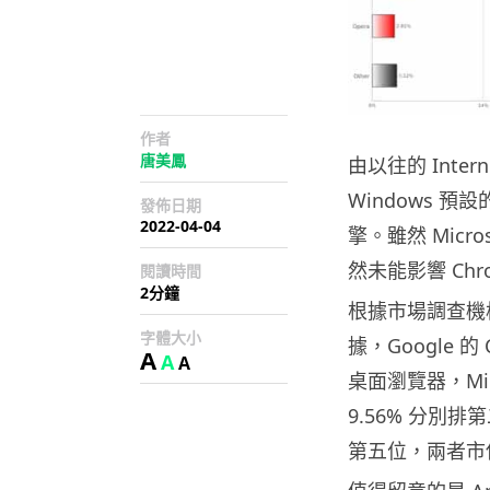
作者
唐美鳳
由以往的 Intern
Windows 預
發佈日期
2022-04-04
擎。雖然 Micr
然未能影響 Ch
閱讀時間
2分鐘
根據市場調查機構 S
字體大小
據，Google 
A
A
A
桌面瀏覽器，Micros
9.56% 分別排第
第五位，兩者市佔率