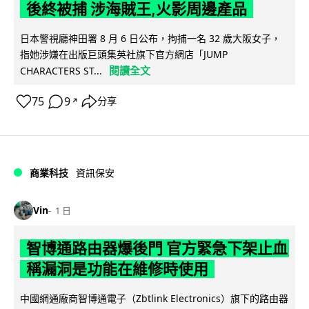
後終被捕 涉海賊王,火影周邊產品
日本警視廳神田署 8 月 6 日公布，拘捕一名 32 歲大阪女子，
指她涉嫌在出版巨頭集英社旗下官方網店「JUMP
閱讀全文
CHARACTERS ST...
75
9
分享
↗
商業科技
資訊保安
Vin
1 日
智博通路由器爆後門 官方緊急下架止血
稱漏洞是功能在維修時使用
中國網通廠商智博通電子（Zbtlink Electronics）旗下的路由器