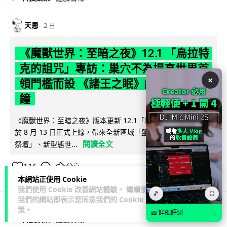
天恩
2 日
《魔獸世界：至暗之夜》12.1 「烏拉特
克的詛咒」專訪：巢穴不為提高世界首
×
領門檻而設 《諸王之眠》縮短約 10 分
鐘
《魔獸世界：至暗之夜》版本更新 12.1「烏拉特克的詛咒」將
於 8 月 13 日正式上線，帶來全新區域「盤蛇島」、地城「毒牙
閱讀全文
祭壇」、新型態世...
116
分享
本網站正使用 Cookie
我們使用 Cookie 改善網站體驗。 繼續使用
🎵
⛶
我們的網站即表示您同意我們的
Cookie 政
策
。
📖 詳細評測
→
科技娛樂
遊戲情報