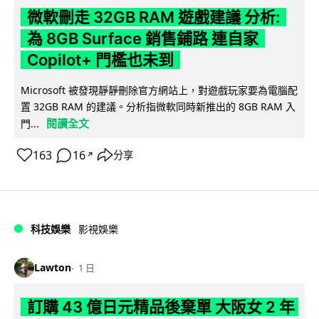
微軟刪走 32GB RAM 遊戲建議 分析:
為 8GB Surface 銷售鋪路 連自家
Copilot+ 門檻也未到
Microsoft 被發現靜靜刪除官方網站上，對遊戲玩家要為電腦配
置 32GB RAM 的建議。分析指微軟同時新推出的 8GB RAM 入
閱讀全文
門...
163
16
分享
↗
科技娛樂
影視娛樂
Lawton
1 日
訂購 43 億日元精品後棄單 大阪女 2 年