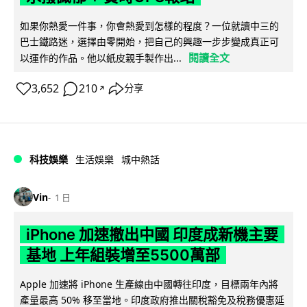
如果你熱愛一件事，你會熱愛到怎樣的程度？一位就讀中三的
巴士鐵路迷，選擇由零開始，把自己的興趣一步步變成真正可
閱讀全文
以運作的作品。他以紙皮親手製作出...
3,652
210
分享
↗
科技娛樂
生活娛樂
城中熱話
Vin
1 日
iPhone 加速撤出中國 印度成新機主要
基地 上年組裝增至5500萬部
Apple 加速將 iPhone 生產線由中國轉往印度，目標兩年內將
產量最高 50% 移至當地。印度政府推出關稅豁免及稅務優惠延