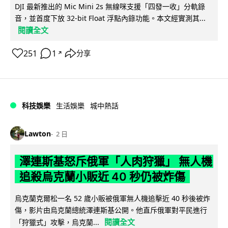
DJI 最新推出的 Mic Mini 2s 無線咪支援「四發一收」分軌錄
音，並首度下放 32-bit Float 浮點內錄功能。本文經實測其...
閱讀全文
251
1
分享
↗
科技娛樂
生活娛樂
城中熱話
Lawton
2 日
澤連斯基怒斥俄軍「人肉狩獵」 無人機
追殺烏克蘭小販近 40 秒仍被炸傷
烏克蘭克爾松一名 52 歲小販被俄軍無人機追擊近 40 秒後被炸
傷，影片由烏克蘭總統澤連斯基公開。他直斥俄軍對平民進行
閱讀全文
「狩獵式」攻擊，烏克蘭...