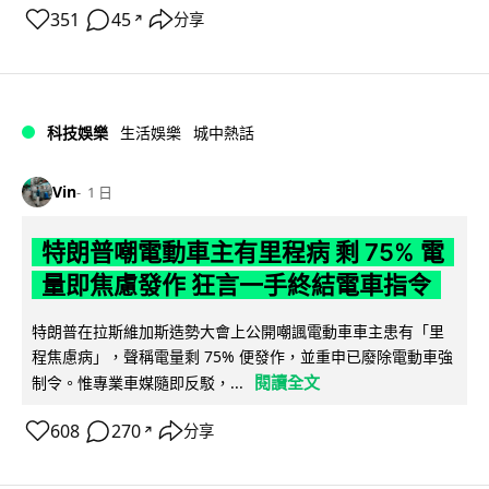
351
45
分享
↗
科技娛樂
生活娛樂
城中熱話
Vin
1 日
特朗普嘲電動車主有里程病 剩 75% 電
量即焦慮發作 狂言一手終結電車指令
特朗普在拉斯維加斯造勢大會上公開嘲諷電動車車主患有「里
程焦慮病」，聲稱電量剩 75% 便發作，並重申已廢除電動車強
閱讀全文
制令。惟專業車媒隨即反駁，...
608
270
分享
↗