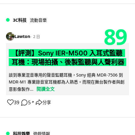
3C科技
流動音樂
89
Lawton
2 日
【評測】Sony IER-M500 入耳式監聽
耳機：現場拍攝、後製監聽與人聲利器
談到專業混音專用的聲音監聽耳機，Sony 經典 MDR-7506 到
MDR-M1 專業錄音室耳機都為人熟悉。而現在舞台製作者與創
閱讀全文
意影像製作...
39
5
分享
↗
科技娛樂
遊戲情報