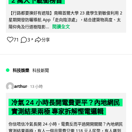
2 萬人下載衝榜首
【行路都要揀好有遮陰】南韓首爾大學 23 歲學生劉敏俊利用 2
星期開發防曬導航 App「走向陰涼處」，結合建築物高度、太
閱讀全文
陽仰角及行道樹陰影...
71
3
分享
↗
科技娛樂
科技新聞
arthur
13 小時
冷氣 24 小時長開電費更平？內地網民
實測結果兩極 專家拆解慳電邏輯
你信唔信冷氣長開 24 小時，電費反而平過開開關關？內地網民
實測結果兩極，有人一個月電費只需 118 元人民幣，有人飆到