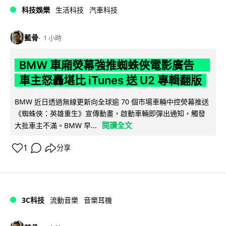
科技娛樂
生活科技
汽車科技
藍骨
1 小時
BMW 車廂熒幕強推蜘蛛俠電影廣告
車主怒轟堪比 iTunes 送 U2 專輯翻版
BMW 近日透過無線更新向全球逾 70 個市場車輛中控熒幕推送
《蜘蛛俠：英雄重生》宣傳動畫，啟動車輛即彈出通知，觸發
閱讀全文
大批車主不滿。BMW 早...
1
分享
3C科技
流動音樂
音樂耳機