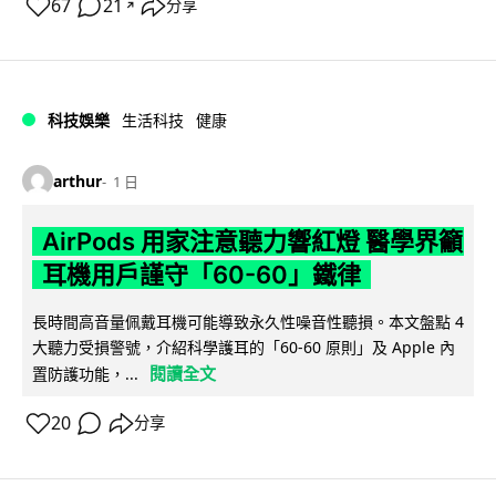
67
21
分享
↗
科技娛樂
生活科技
健康
arthur
1 日
AirPods 用家注意聽力響紅燈 醫學界籲
耳機用戶謹守「60-60」鐵律
長時間高音量佩戴耳機可能導致永久性噪音性聽損。本文盤點 4
大聽力受損警號，介紹科學護耳的「60-60 原則」及 Apple 內
閱讀全文
置防護功能，...
20
分享