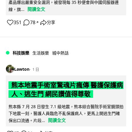
產品爆出嚴重安全漏洞，被發現每 35 秒便會與中國伺服器連
閱讀全文
線，旗...
351
78
分享
↗
科技娛樂
生活娛樂
城中熱話
Lawton
1 日
熊本地震手術室驚魂片瘋傳 醫護保護病
人、逃生門 網民讚值得尊敬
熊本縣 7 月 28 日發生 7.1 級地震，熊本綜合醫院手術室鏡頭拍
下地震一刻，醫護人員臨危不亂保護病人，更馬上開逃生門確
閱讀全文
保出口流通。片段...