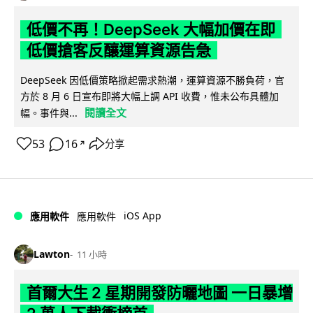
低價不再！DeepSeek 大幅加價在即
低價搶客反釀運算資源告急
DeepSeek 因低價策略掀起需求熱潮，運算資源不勝負荷，官
方於 8 月 6 日宣布即將大幅上調 API 收費，惟未公布具體加
閱讀全文
幅。事件與...
53
16
分享
↗
iOS App
應用軟件
應用軟件
Lawton
11 小時
首爾大生 2 星期開發防曬地圖 一日暴增