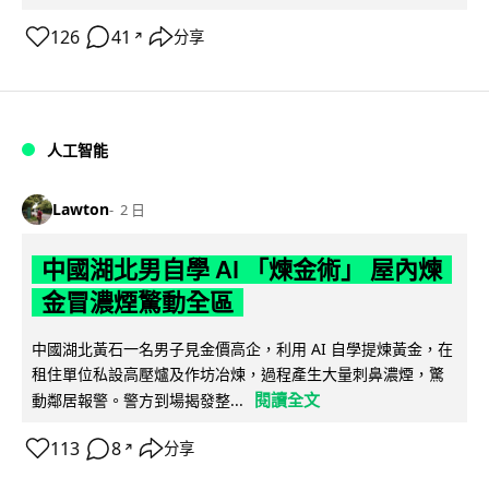
126
41
分享
↗
人工智能
Lawton
2 日
中國湖北男自學 AI 「煉金術」 屋內煉
金冒濃煙驚動全區
中國湖北黃石一名男子見金價高企，利用 AI 自學提煉黃金，在
租住單位私設高壓爐及作坊冶煉，過程產生大量刺鼻濃煙，驚
閱讀全文
動鄰居報警。警方到場揭發整...
113
8
分享
↗