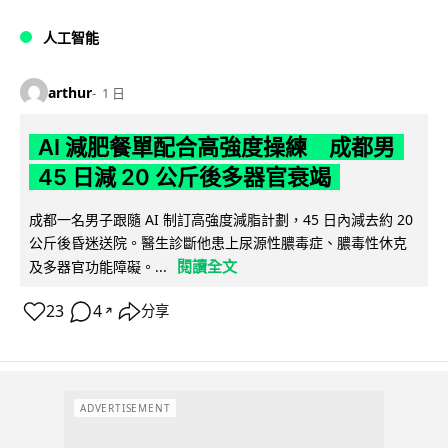
人工智能
arthur
1 日
AI 減肥餐單配合高強度操練 成都男
45 日減 20 公斤後多器官衰竭
成都一名男子跟隨 AI 制訂高強度減脂計劃，45 日內減去約 20
公斤後昏迷送院。醫生診斷他患上尿源性膿毒症、膿毒性休克
閱讀全文
及多器官功能障礙。...
23
4
分享
↗
ADVERTISEMENT