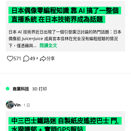
日本偶像零編程知識 靠 AI 搞了一整個
直播系統 在日本技術界成為話題
日本 AI 技術界近日出現了一個引發廣泛討論的熱門話題：日本
偶像前 Juice=Juice 成員宮本佳林在完全沒有編程經驗的情況
閱讀全文
下，僅憑藉與...
571
49
分享
↗
商業科技
3D 打印
Vin
1 日
中三巴士鐵路迷 自製紙皮遙控巴士 門,
水撥識郁 + 實時GPS報站