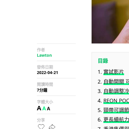
作者
Lawton
目錄
發佈日期
實試影片
2022-04-21
自動開關 
閱讀時間
7分鐘
自動調整
REON PO
字體大小
A
A
A
頸帶可調
更長續航
分享