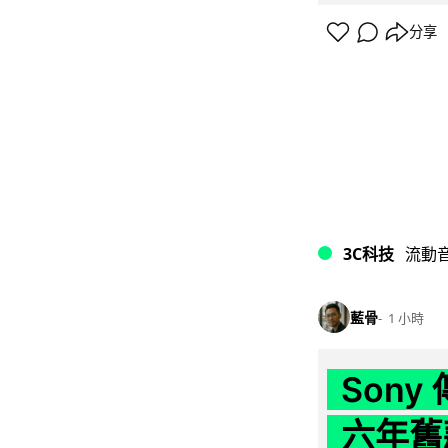
分享
3C科技
流動
藍骨
1 小時
Son
六年舊