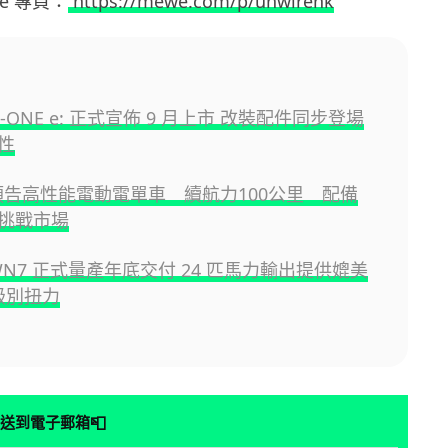
ewe 專頁：
https://mewe.com/p/unwirehk
 N-ONE e: 正式宣佈 9 月上市 改裝配件同步登場
性
a 預告高性能電動電單車 續航力100公里 配備
挑戰市場
 WN7 正式量產年底交付 24 匹馬力輸出提供媲美
 級別扭力
📮
送到電子郵箱