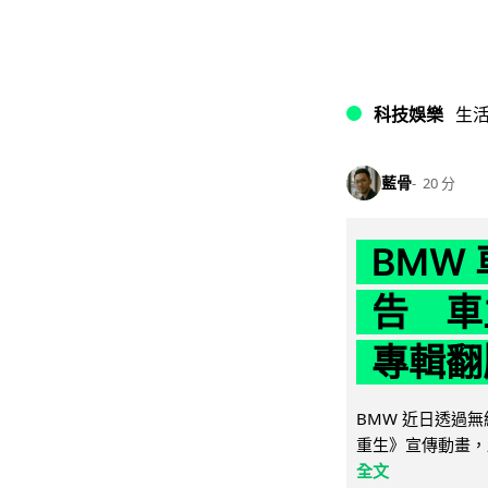
科技娛樂
生
藍骨
20 分
BMW
告 車主
專輯翻
BMW 近日透過
重生》宣傳動畫，
全文