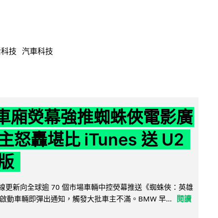
活科技
汽車科技
 車廂熒幕強推蜘蛛俠電影廣
怒轟堪比 iTunes 送 U2
版
無線更新向全球逾 70 個市場車輛中控熒幕推送《蜘蛛俠：英雄
啟動車輛即彈出通知，觸發大批車主不滿。BMW 早...
閱讀