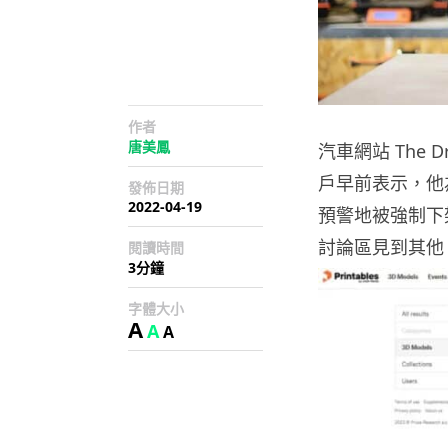
作者
唐美鳳
汽車網站 The D
戶早前表示，他為自
發佈日期
2022-04-19
預警地被強制下架
討論區見到其他 P
閱讀時間
3分鐘
字體大小
A
A
A