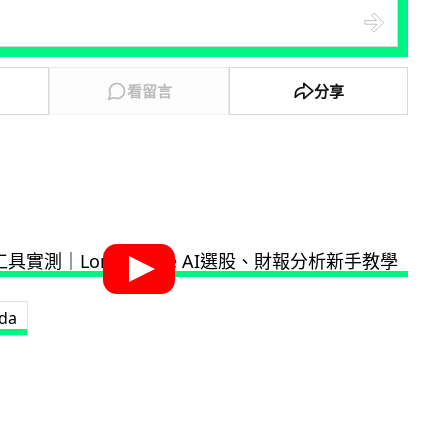
看留言
分享
da