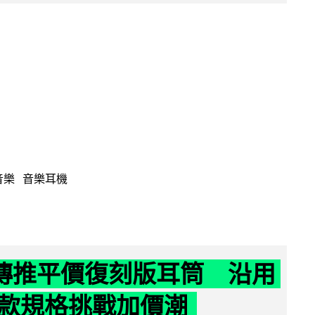
音樂
音樂耳機
y 傳推平價復刻版耳筒 沿用
款規格挑戰加價潮