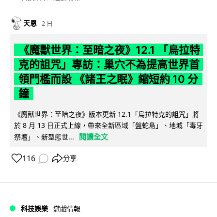
天恩
2 日
《魔獸世界：至暗之夜》12.1 「烏拉特
克的詛咒」專訪：巢穴不為提高世界首
領門檻而設 《諸王之眠》縮短約 10 分
鐘
《魔獸世界：至暗之夜》版本更新 12.1「烏拉特克的詛咒」將
於 8 月 13 日正式上線，帶來全新區域「盤蛇島」、地城「毒牙
閱讀全文
祭壇」、新型態世...
116
分享
科技娛樂
遊戲情報