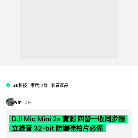
3C科技
家居無線
影音產品
Vin
2 日
DJI Mic Mini 2s 實測 四發一收同步獨
立錄音 32-bit 防爆咪拍片必備