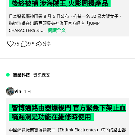
後終被捕 涉海賊王,火影周邊產品
日本警視廳神田署 8 月 6 日公布，拘捕一名 32 歲大阪女子，
指她涉嫌在出版巨頭集英社旗下官方網店「JUMP
閱讀全文
CHARACTERS ST...
75
9
分享
↗
商業科技
資訊保安
Vin
1 日
智博通路由器爆後門 官方緊急下架止血
稱漏洞是功能在維修時使用
中國網通廠商智博通電子（Zbtlink Electronics）旗下的路由器