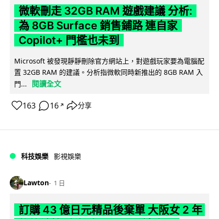
微軟刪走 32GB RAM 遊戲建議 分析:
為 8GB Surface 銷售鋪路 連自家
Copilot+ 門檻也未到
Microsoft 被發現靜靜刪除官方網站上，對遊戲玩家要為電腦配
置 32GB RAM 的建議。分析指微軟同時新推出的 8GB RAM 入
閱讀全文
門...
163
16
分享
↗
科技娛樂
影視娛樂
Lawton
1 日
訂購 43 億日元精品後棄單 大阪女 2 年