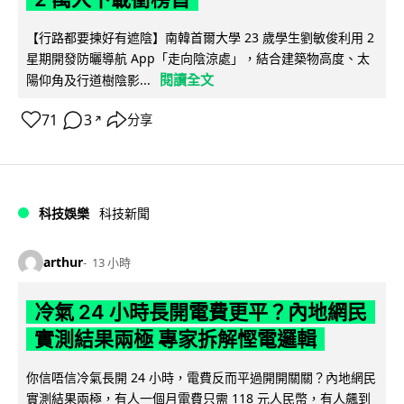
【行路都要揀好有遮陰】南韓首爾大學 23 歲學生劉敏俊利用 2
星期開發防曬導航 App「走向陰涼處」，結合建築物高度、太
閱讀全文
陽仰角及行道樹陰影...
71
3
分享
↗
科技娛樂
科技新聞
arthur
13 小時
冷氣 24 小時長開電費更平？內地網民
實測結果兩極 專家拆解慳電邏輯
你信唔信冷氣長開 24 小時，電費反而平過開開關關？內地網民
實測結果兩極，有人一個月電費只需 118 元人民幣，有人飆到