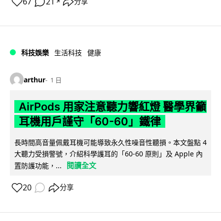
67
21
分享
↗
科技娛樂
生活科技
健康
arthur
1 日
AirPods 用家注意聽力響紅燈 醫學界籲
耳機用戶謹守「60-60」鐵律
長時間高音量佩戴耳機可能導致永久性噪音性聽損。本文盤點 4
大聽力受損警號，介紹科學護耳的「60-60 原則」及 Apple 內
閱讀全文
置防護功能，...
20
分享