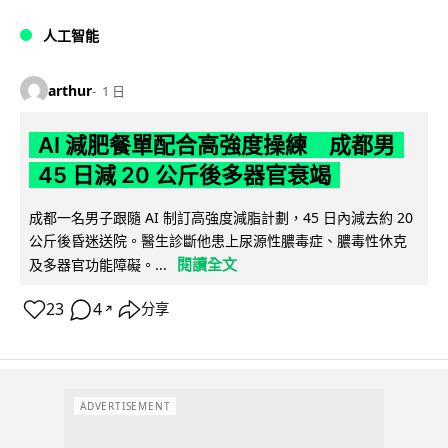
人工智能
arthur
1 日
AI 減肥餐單配合高強度操練 成都男
45 日減 20 公斤後多器官衰竭
成都一名男子跟隨 AI 制訂高強度減脂計劃，45 日內減去約 20
公斤後昏迷送院。醫生診斷他患上尿源性膿毒症、膿毒性休克
閱讀全文
及多器官功能障礙。...
23
4
分享
↗
ADVERTISEMENT