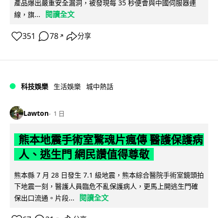
產品爆出嚴重安全漏洞，被發現每 35 秒便會與中國伺服器連
閱讀全文
線，旗...
351
78
分享
↗
科技娛樂
生活娛樂
城中熱話
Lawton
1 日
熊本地震手術室驚魂片瘋傳 醫護保護病
人、逃生門 網民讚值得尊敬
熊本縣 7 月 28 日發生 7.1 級地震，熊本綜合醫院手術室鏡頭拍
下地震一刻，醫護人員臨危不亂保護病人，更馬上開逃生門確
閱讀全文
保出口流通。片段...