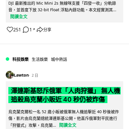
DJI 最新推出的 Mic Mini 2s 無線咪支援「四發一收」分軌錄
音，並首度下放 32-bit Float 浮點內錄功能。本文經實測其...
閱讀全文
251
1
分享
↗
科技娛樂
生活娛樂
城中熱話
Lawton
2 日
澤連斯基怒斥俄軍「人肉狩獵」 無人機
追殺烏克蘭小販近 40 秒仍被炸傷
烏克蘭克爾松一名 52 歲小販被俄軍無人機追擊近 40 秒後被炸
傷，影片由烏克蘭總統澤連斯基公開。他直斥俄軍對平民進行
閱讀全文
「狩獵式」攻擊，烏克蘭...