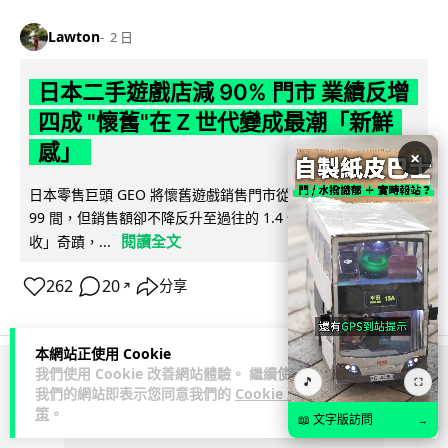
Lawton
2 日
日本二手遊戲店減 90% 門市 業績反增
四成 "懷舊"在 Z 世代變成最潮「新鮮
感」
×
日本零售巨頭 GEO 將懷舊遊戲銷售門市從 1,000 間大幅減至
99 間，但銷售額卻不降反升至過往的 1.4 倍。做到「減店增
閱讀全文
收」奇蹟，...
262
20
分享
↗
本網站正使用 Cookie
我們使用 Cookie 改善網站體驗。 繼續使用
🎵
⛶
ADVERTISEMENT
我們的網站即表示您同意我們的
Cookie 政
策
。
📖 文字版訪問
→