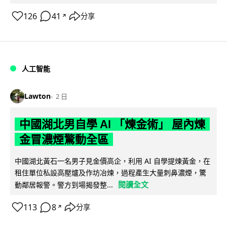
126
41
分享
↗
人工智能
Lawton
2 日
中國湖北男自學 AI 「煉金術」 屋內煉
金冒濃煙驚動全區
中國湖北黃石一名男子見金價高企，利用 AI 自學提煉黃金，在
租住單位私設高壓爐及作坊冶煉，過程產生大量刺鼻濃煙，驚
閱讀全文
動鄰居報警。警方到場揭發整...
113
8
分享
↗