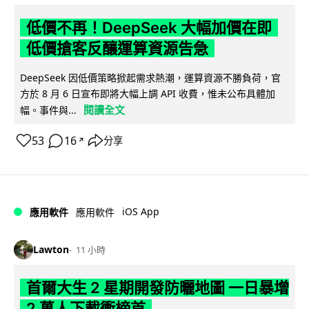
低價不再！DeepSeek 大幅加價在即
低價搶客反釀運算資源告急
DeepSeek 因低價策略掀起需求熱潮，運算資源不勝負荷，官
方於 8 月 6 日宣布即將大幅上調 API 收費，惟未公布具體加
閱讀全文
幅。事件與...
53
16
分享
↗
iOS App
應用軟件
應用軟件
Lawton
11 小時
首爾大生 2 星期開發防曬地圖 一日暴增
2 萬人下載衝榜首