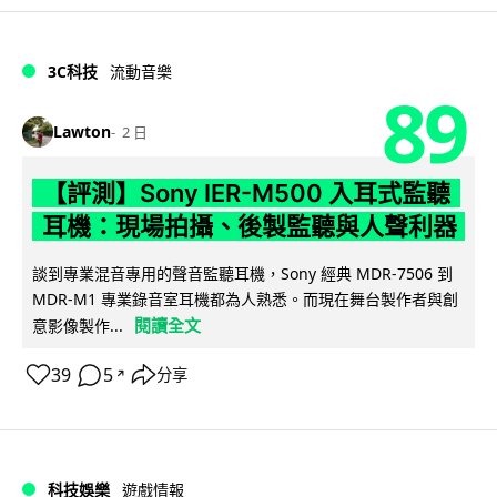
3C科技
流動音樂
89
Lawton
2 日
【評測】Sony IER-M500 入耳式監聽
耳機：現場拍攝、後製監聽與人聲利器
談到專業混音專用的聲音監聽耳機，Sony 經典 MDR-7506 到
MDR-M1 專業錄音室耳機都為人熟悉。而現在舞台製作者與創
閱讀全文
意影像製作...
39
5
分享
↗
科技娛樂
遊戲情報