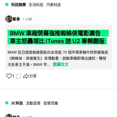
科技娛樂
生活科技
汽車科技
藍骨
1 小時
BMW 車廂熒幕強推蜘蛛俠電影廣告
車主怒轟堪比 iTunes 送 U2 專輯翻版
BMW 近日透過無線更新向全球逾 70 個市場車輛中控熒幕推送
《蜘蛛俠：英雄重生》宣傳動畫，啟動車輛即彈出通知，觸發
閱讀全文
大批車主不滿。BMW 早...
1
分享
3C科技
流動音樂
音樂耳機