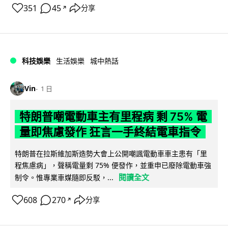
351
45
分享
↗
科技娛樂
生活娛樂
城中熱話
Vin
1 日
特朗普嘲電動車主有里程病 剩 75% 電
量即焦慮發作 狂言一手終結電車指令
特朗普在拉斯維加斯造勢大會上公開嘲諷電動車車主患有「里
程焦慮病」，聲稱電量剩 75% 便發作，並重申已廢除電動車強
閱讀全文
制令。惟專業車媒隨即反駁，...
608
270
分享
↗