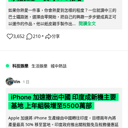
如果你熱愛一件事，你會熱愛到怎樣的程度？一位就讀中三的
巴士鐵路迷，選擇由零開始，把自己的興趣一步步變成真正可
閱讀全文
以運作的作品。他以紙皮親手製作出...
3,652
210
分享
↗
科技娛樂
生活娛樂
城中熱話
Vin
1 日
iPhone 加速撤出中國 印度成新機主要
基地 上年組裝增至5500萬部
Apple 加速將 iPhone 生產線由中國轉往印度，目標兩年內將
產量最高 50% 移至當地。印度政府推出關稅豁免及稅務優惠延