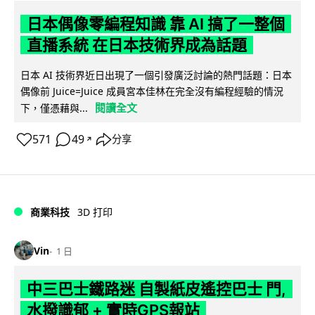
日本偶像零編程知識 靠 AI 搞了一整個
直播系統 在日本技術界成為話題
日本 AI 技術界近日出現了一個引發廣泛討論的熱門話題：日本
偶像前 Juice=Juice 成員宮本佳林在完全沒有編程經驗的情況
閱讀全文
下，僅憑藉與...
571
49
分享
↗
商業科技
3D 打印
Vin
1 日
中三巴士鐵路迷 自製紙皮遙控巴士 門,
水撥識郁 + 實時GPS報站