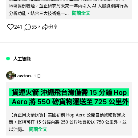
地盤違例吸煙，並正研究於未來一年內引入 AI 人臉識別與行為
閱讀全文
分析功能，結合三大技術進一...
241
55
分享
↗
人工智能
Lawton
1 日
貨運火箭 沖繩飛台灣僅需 15 分鐘 Hop
Aero 將 550 磅貨物運送至 725 公里外
【真正用火箭送貨】美國初創 Hop Aero 公開自動駕駛貨運火
箭，聲稱可在 15 分鐘內將 250 公斤物資投送 750 公里外，並
閱讀全文
以沖繩...