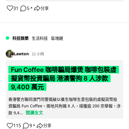
31
5
分享
↗
科技娛樂
生活科技
區塊鏈
Lawton
22 小時
Fun Coffee 咖啡騙局爆煲 咖啡包裝虛
擬貨幣投資騙局 港澳警拘 8 人涉款
9,400 萬元
香港警方聯同澳門司警搗破以養生咖啡生意包裝的虛擬貨幣投
資騙局 Fun Coffee，兩地共拘捕 8 人，接獲逾 200 宗舉報，涉
閱讀全文
款 9,4...
115
9
分享
↗