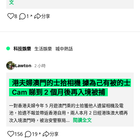
文
8
1
分享
↗
科技娛樂
生活娛樂
城中熱話
Lawton
2 小時
港夫婦澳門的士拾相機 據為己有被的士
Cam 睇到 2 個月後再入境被捕
一對香港夫婦今年 5 月遊澳門乘的士拾獲他人遺留相機及電
池，拾遺不報並帶返香港自用。兩人本月 2 日經港珠澳大橋再
閱讀全文
次入境澳門時，被治安警察局...
156
19
分享
↗