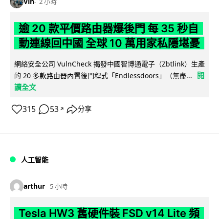
Vin
2 小時
逾 20 款平價路由器爆後門 每 35 秒自
動連線回中國 全球 10 萬用家私隱堪憂
網絡安全公司 VulnCheck 揭發中國智博通電子（Zbtlink）生產
閱
的 20 多款路由器內置後門程式「Endlessdoors」（無盡...
讀全文
315
53
分享
↗
人工智能
arthur
5 小時
Tesla HW3 舊硬件裝 FSD v14 Lite 頻