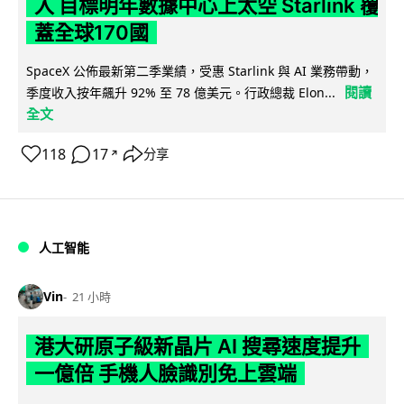
入 目標明年數據中心上太空 Starlink 覆
蓋全球170國
SpaceX 公佈最新第二季業績，受惠 Starlink 與 AI 業務帶動，
閱讀
季度收入按年飆升 92% 至 78 億美元。行政總裁 Elon...
全文
118
17
分享
↗
人工智能
Vin
21 小時
港大研原子級新晶片 AI 搜尋速度提升
一億倍 手機人臉識別免上雲端