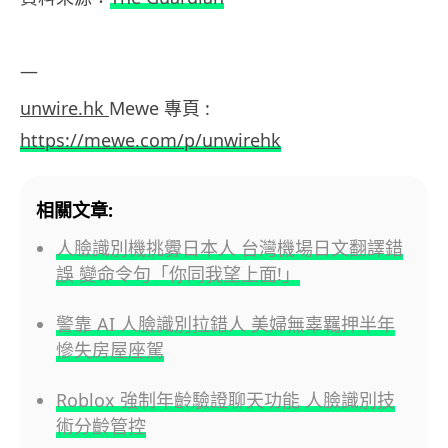
—
unwire.hk
Mewe 專頁 :
https://mewe.com/p/unwirehk
相關文章:
人臉識別機挑釁日本人 台灣機場日文翻譯錯
誤 變命令句「你同我望上面!」
警靠 AI 人臉識別拉錯人 美婦無辜羈押半年
慘失房屋座駕
Roblox 強制年齡驗證聊天功能 人臉識別技
術分齡管控