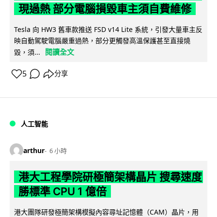
現過熱 部分電腦損毀車主須自費維修
Tesla 向 HW3 舊車款推送 FSD v14 Lite 系統，引發大量車主反
映自動駕駛電腦嚴重過熱，部分更觸發高溫保護甚至直接燒
閱讀全文
毀，須...
5
分享
人工智能
arthur
6 小時
港大工程學院研極簡架構晶片 搜尋速度
勝標準 CPU 1 億倍
港大團隊研發極簡架構模擬內容尋址記憶體（CAM）晶片，用