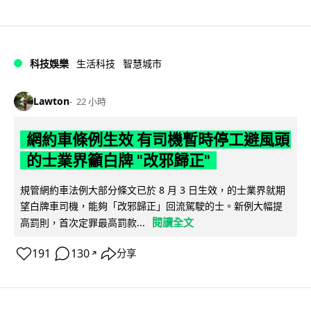
科技娛樂
生活科技
智慧城市
Lawton
22 小時
網約車條例生效 有司機暫時停工避風頭
的士業界籲白牌 "改邪歸正"
規管網約車法例大部分條文已於 8 月 3 日生效，的士業界就期
望白牌車司機，能夠「改邪歸正」回流駕駛的士。新例大幅提
閱讀全文
高罰則，首次定罪最高罰款...
191
130
分享
↗