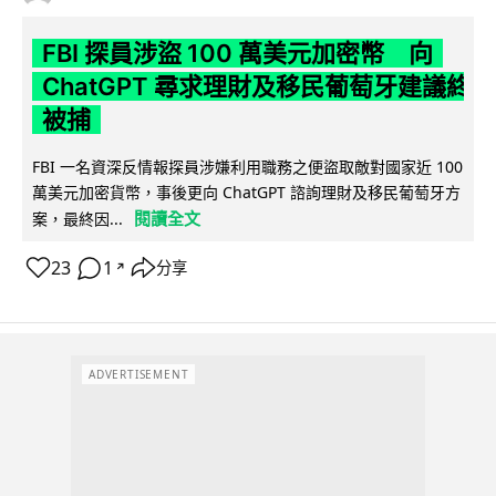
FBI 探員涉盜 100 萬美元加密幣 向
ChatGPT 尋求理財及移民葡萄牙建議終
被捕
FBI 一名資深反情報探員涉嫌利用職務之便盜取敵對國家近 100
萬美元加密貨幣，事後更向 ChatGPT 諮詢理財及移民葡萄牙方
閱讀全文
案，最終因...
23
1
分享
↗
ADVERTISEMENT