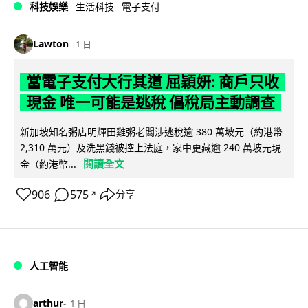
科技娛樂
生活科技
電子支付
Lawton
1 日
當電子支付大行其道 屈穎妍: 商戶只收
現金 唯一可能是逃稅 倡稅局主動調查
新加坡知名粥店明輝田雞粥老闆涉逃稅逾 380 萬坡元（約港幣
2,310 萬元）及洗黑錢被控上法庭，家中更藏逾 240 萬坡元現
閱讀全文
金（約港幣...
906
575
分享
↗
人工智能
arthur
1 日