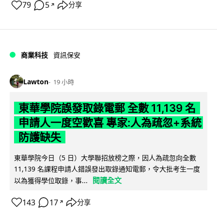
79
5
分享
↗
商業科技
資訊保安
Lawton
19 小時
東華學院誤發取錄電郵 全數 11,139 名
申請人一度空歡喜 專家:人為疏忽+系統
防護缺失
東華學院今日（5 日）大學聯招放榜之際，因人為疏忽向全數
11,139 名課程申請人錯誤發出取錄通知電郵，令大批考生一度
閱讀全文
以為獲得學位取錄，事...
143
17
分享
↗