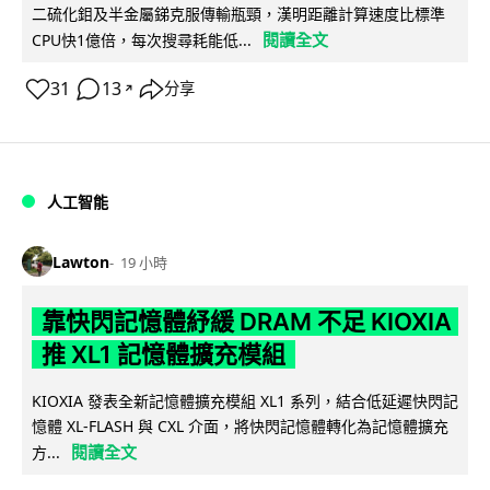
二硫化鉬及半金屬銻克服傳輸瓶頸，漢明距離計算速度比標準
閱讀全文
CPU快1億倍，每次搜尋耗能低...
31
13
分享
↗
人工智能
Lawton
19 小時
靠快閃記憶體紓緩 DRAM 不足 KIOXIA
推 XL1 記憶體擴充模組
KIOXIA 發表全新記憶體擴充模組 XL1 系列，結合低延遲快閃記
憶體 XL-FLASH 與 CXL 介面，將快閃記憶體轉化為記憶體擴充
閱讀全文
方...