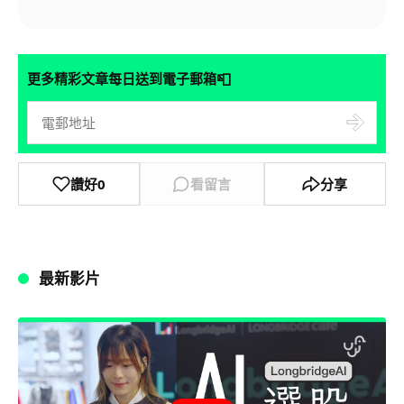
📮
更多精彩文章每日送到電子郵箱
讚好
0
看留言
分享
最新影片