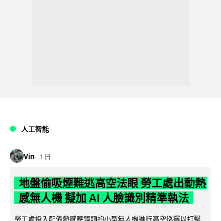
人工智能
Vin
1 日
地盤偷吸煙難逃高空法眼 勞工處出動熱
感無人機 擬加 AI 人臉識別精準執法
勞工處投入配備熱感應鏡頭的小型無人機進行高空巡邏以打擊