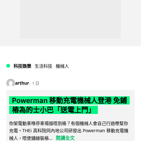
科技娛樂
生活科技
機械人
arthur
1 日
Powerman 移動充電機械人登港 免鋪
樁為的士小巴「送電上門」
你架電動車喺停車場搵唔到樁？有個機械人會自己行過嚟幫你
充電。THEi 高科院同內地公司研發出 Powerman 移動充電機
閱讀全文
械人，唔使鋪線裝樁...