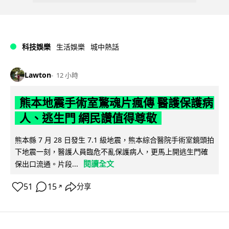
科技娛樂
生活娛樂
城中熱話
Lawton
12 小時
熊本地震手術室驚魂片瘋傳 醫護保護病
人、逃生門 網民讚值得尊敬
熊本縣 7 月 28 日發生 7.1 級地震，熊本綜合醫院手術室鏡頭拍
下地震一刻，醫護人員臨危不亂保護病人，更馬上開逃生門確
閱讀全文
保出口流通。片段...
51
15
分享
↗