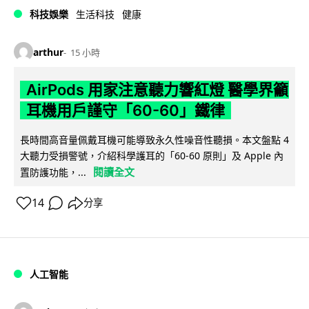
科技娛樂
生活科技
健康
arthur
15 小時
AirPods 用家注意聽力響紅燈 醫學界籲
耳機用戶謹守「60-60」鐵律
長時間高音量佩戴耳機可能導致永久性噪音性聽損。本文盤點 4
大聽力受損警號，介紹科學護耳的「60-60 原則」及 Apple 內
閱讀全文
置防護功能，...
14
分享
人工智能