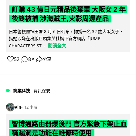
訂購 43 億日元精品後棄單 大阪女 2 年
後終被捕 涉海賊王,火影周邊產品
日本警視廳神田署 8 月 6 日公布，拘捕一名 32 歲大阪女子，
指她涉嫌在出版巨頭集英社旗下官方網店「JUMP
閱讀全文
CHARACTERS ST...
52
8
分享
↗
商業科技
資訊保安
Vin
12 小時
智博通路由器爆後門 官方緊急下架止血
稱漏洞是功能在維修時使用