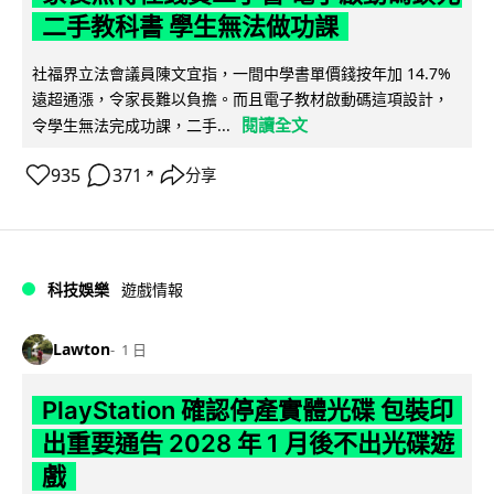
二手教科書 學生無法做功課
社福界立法會議員陳文宜指，一間中學書單價錢按年加 14.7%
遠超通漲，令家長難以負擔。而且電子教材啟動碼這項設計，
閱讀全文
令學生無法完成功課，二手...
935
371
分享
↗
科技娛樂
遊戲情報
Lawton
1 日
PlayStation 確認停產實體光碟 包裝印
出重要通告 2028 年 1 月後不出光碟遊
戲