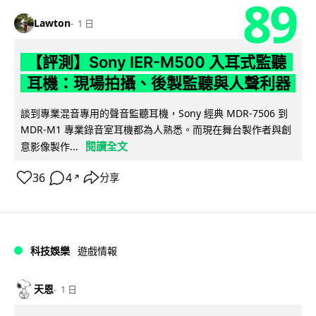
89
Lawton
1 日
【評測】Sony IER-M500 入耳式監聽
耳機：現場拍攝、後製監聽與人聲利器
談到專業混音專用的聲音監聽耳機，Sony 經典 MDR-7506 到
MDR-M1 專業錄音室耳機都為人熟悉。而現在舞台製作者與創
閱讀全文
意影像製作...
36
4
分享
↗
科技娛樂
遊戲情報
天恩
1 日