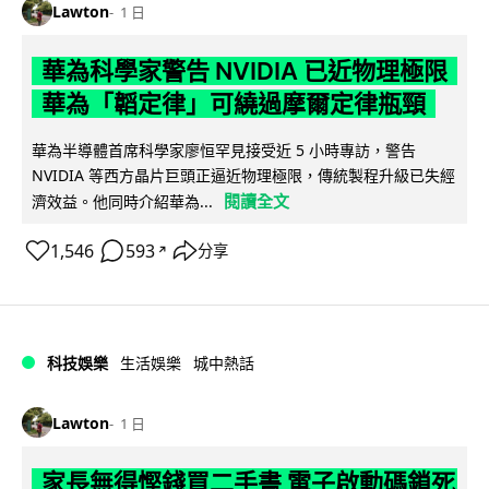
Lawton
1 日
華為科學家警告 NVIDIA 已近物理極限
華為「韜定律」可繞過摩爾定律瓶頸
華為半導體首席科學家廖恒罕見接受近 5 小時專訪，警告
NVIDIA 等西方晶片巨頭正逼近物理極限，傳統製程升級已失經
閱讀全文
濟效益。他同時介紹華為...
1,546
593
分享
↗
科技娛樂
生活娛樂
城中熱話
Lawton
1 日
家長無得慳錢買二手書 電子啟動碼鎖死