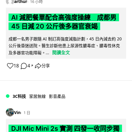
arthur
16 小時
AI 減肥餐單配合高強度操練 成都男
45 日減 20 公斤後多器官衰竭
成都一名男子跟隨 AI 制訂高強度減脂計劃，45 日內減去約 20
公斤後昏迷送院。醫生診斷他患上尿源性膿毒症、膿毒性休克
閱讀全文
及多器官功能障礙。...
18
4
分享
↗
3C科技
家居無線
影音產品
Vin
1 日
DJI Mic Mini 2s 實測 四發一收同步獨