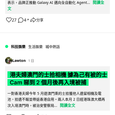
閱讀全
表示，品牌正推動 Galaxy AI 邁向全自動化 Agent...
文
27
4
分享
↗
科技娛樂
生活娛樂
城中熱話
Lawton
1 日
港夫婦澳門的士拾相機 據為己有被的士
Cam 睇到 2 個月後再入境被捕
一對香港夫婦今年 5 月遊澳門乘的士拾獲他人遺留相機及電
池，拾遺不報並帶返香港自用。兩人本月 2 日經港珠澳大橋再
閱讀全文
次入境澳門時，被治安警察局...