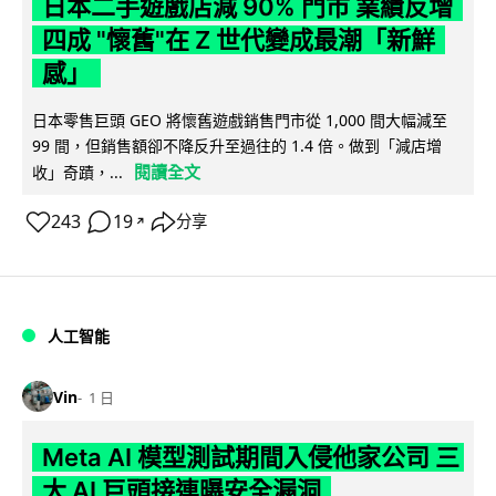
日本二手遊戲店減 90% 門市 業績反增
四成 "懷舊"在 Z 世代變成最潮「新鮮
感」
日本零售巨頭 GEO 將懷舊遊戲銷售門市從 1,000 間大幅減至
99 間，但銷售額卻不降反升至過往的 1.4 倍。做到「減店增
閱讀全文
收」奇蹟，...
243
19
分享
↗
人工智能
Vin
1 日
Meta AI 模型測試期間入侵他家公司 三
大 AI 巨頭接連曝安全漏洞