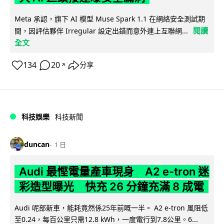
Meta 承認，旗下 AI 模型 Muse Spark 1.1 在網絡安全測試期
閱讀
間，因評估夥伴 Irregular 設定出錯而意外連上互聯網...
全文
134
20
分享
↗
科技娛樂
科技新聞
duncan
1 日
Audi 最慳電量產車現身 A2 e-tron 迷
彩造型曝光 快充 26 分鐘充滿 8 成電
Audi 呢部新車，能耗竟然係25年前嘅一半。 A2 e-tron 風阻低
至0.24，每百公里只需12.8 kWh，一度電行到7.8公里。6...