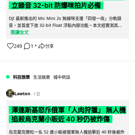
立錄音 32-bit 防爆咪拍片必備
DJI 最新推出的 Mic Mini 2s 無線咪支援「四發一收」分軌錄
音，並首度下放 32-bit Float 浮點內錄功能。本文經實測其...
閱讀全文
249
1
分享
↗
科技娛樂
生活娛樂
城中熱話
Lawton
1 日
澤連斯基怒斥俄軍「人肉狩獵」 無人機
追殺烏克蘭小販近 40 秒仍被炸傷
烏克蘭克爾松一名 52 歲小販被俄軍無人機追擊近 40 秒後被炸