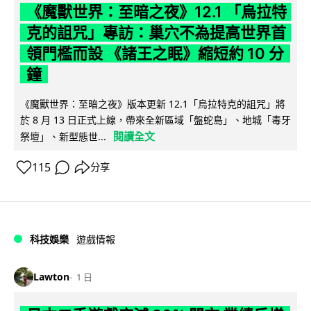
《魔獸世界：至暗之夜》12.1 「烏拉特
克的詛咒」專訪：巢穴不為提高世界首
領門檻而設 《諸王之眠》縮短約 10 分
鐘
《魔獸世界：至暗之夜》版本更新 12.1「烏拉特克的詛咒」將
於 8 月 13 日正式上線，帶來全新區域「盤蛇島」、地城「毒牙
閱讀全文
祭壇」、新型態世...
115
分享
科技娛樂
遊戲情報
Lawton
1 日