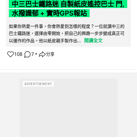
中三巴士鐵路迷 自製紙皮遙控巴士 門,
水撥識郁 + 實時GPS報站
如果你熱愛一件事，你會熱愛到怎樣的程度？一位就讀中三的
巴士鐵路迷，選擇由零開始，把自己的興趣一步步變成真正可
閱讀全文
以運作的作品。他以紙皮親手製作出...
108
7
分享
↗
ADVERTISEMENT