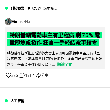
科技娛樂
生活娛樂
城中熱話
Vin
10 小時
特朗普嘲電動車主有里程病 剩 75% 電
量即焦慮發作 狂言一手終結電車指令
特朗普在拉斯維加斯造勢大會上公開嘲諷電動車車主患有「里
程焦慮病」，聲稱電量剩 75% 便發作，並重申已廢除電動車強
閱讀全文
制令。惟專業車媒隨即反駁，...
386
151
分享
↗
人工智能