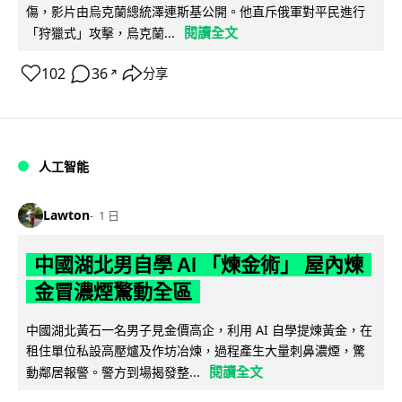
傷，影片由烏克蘭總統澤連斯基公開。他直斥俄軍對平民進行
閱讀全文
「狩獵式」攻擊，烏克蘭...
102
36
分享
↗
人工智能
Lawton
1 日
中國湖北男自學 AI 「煉金術」 屋內煉
金冒濃煙驚動全區
中國湖北黃石一名男子見金價高企，利用 AI 自學提煉黃金，在
租住單位私設高壓爐及作坊冶煉，過程產生大量刺鼻濃煙，驚
閱讀全文
動鄰居報警。警方到場揭發整...