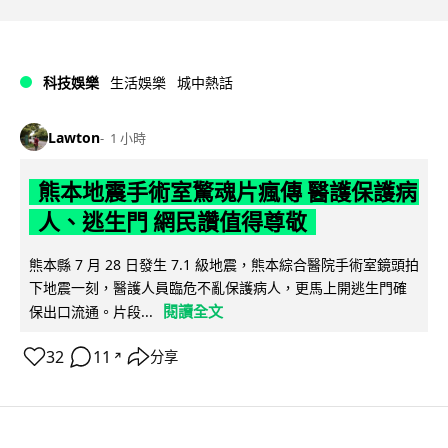
科技娛樂
生活娛樂
城中熱話
Lawton
1 小時
熊本地震手術室驚魂片瘋傳 醫護保護病
人、逃生門 網民讚值得尊敬
熊本縣 7 月 28 日發生 7.1 級地震，熊本綜合醫院手術室鏡頭拍
下地震一刻，醫護人員臨危不亂保護病人，更馬上開逃生門確
閱讀全文
保出口流通。片段...
32
11
分享
↗