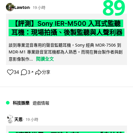
89
Lawton
19 小時
【評測】Sony IER-M500 入耳式監聽
耳機：現場拍攝、後製監聽與人聲利器
談到專業混音專用的聲音監聽耳機，Sony 經典 MDR-7506 到
MDR-M1 專業錄音室耳機都為人熟悉。而現在舞台製作者與創
閱讀全文
意影像製作...
34
3
分享
↗
科技娛樂
遊戲情報
天恩
19 小時