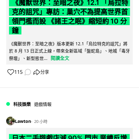
《魔獸世界：至暗之夜》12.1 「烏拉特
克的詛咒」專訪：巢穴不為提高世界首
領門檻而設 《諸王之眠》縮短約 10 分
鐘
《魔獸世界：至暗之夜》版本更新 12.1「烏拉特克的詛咒」將
於 8 月 13 日正式上線，帶來全新區域「盤蛇島」、地城「毒牙
閱讀全文
祭壇」、新型態世...
115
分享
科技娛樂
遊戲情報
Lawton
20 小時
日本二手遊戲店減 90% 門市 業績反增