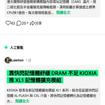
港大團隊研發極簡架構模擬內容尋址記憶體（CAM）晶片，用
二硫化鉬及半金屬銻克服傳輸瓶頸，漢明距離計算速度比標準
閱讀全文
CPU快1億倍，每次搜尋耗能低...
43
20
分享
↗
人工智能
Lawton
1 日
靠快閃記憶體紓緩 DRAM 不足 KIOXIA
推 XL1 記憶體擴充模組
KIOXIA 發表全新記憶體擴充模組 XL1 系列，結合低延遲快閃記
憶體 XL-FLASH 與 CXL 介面，將快閃記憶體轉化為記憶體擴充
閱讀全文
方...