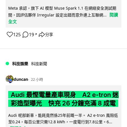
Meta 承認，旗下 AI 模型 Muse Spark 1.1 在網絡安全測試期
閱讀
間，因評估夥伴 Irregular 設定出錯而意外連上互聯網...
全文
125
19
分享
↗
科技娛樂
科技新聞
duncan
22 小時
Audi 最慳電量產車現身 A2 e-tron 迷
彩造型曝光 快充 26 分鐘充滿 8 成電
Audi 呢部新車，能耗竟然係25年前嘅一半。 A2 e-tron 風阻低
至0.24，每百公里只需12.8 kWh，一度電行到7.8公里。6...