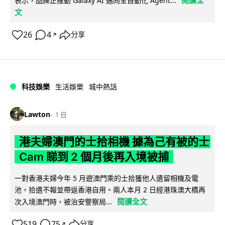
閱讀全
表示，品牌正推動 Galaxy AI 邁向全自動化 Agent...
文
26
4
分享
↗
科技娛樂
生活娛樂
城中熱話
Lawton
1 日
港夫婦澳門的士拾相機 據為己有被的士
Cam 睇到 2 個月後再入境被捕
一對香港夫婦今年 5 月遊澳門乘的士拾獲他人遺留相機及電
池，拾遺不報並帶返香港自用。兩人本月 2 日經港珠澳大橋再
閱讀全文
次入境澳門時，被治安警察局...
519
75
分享
↗