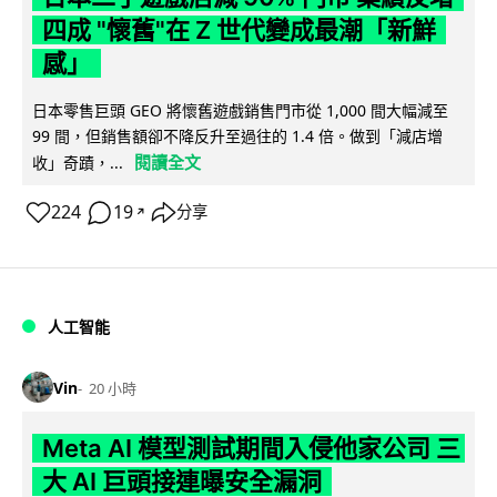
四成 "懷舊"在 Z 世代變成最潮「新鮮
感」
日本零售巨頭 GEO 將懷舊遊戲銷售門市從 1,000 間大幅減至
99 間，但銷售額卻不降反升至過往的 1.4 倍。做到「減店增
閱讀全文
收」奇蹟，...
224
19
分享
↗
人工智能
Vin
20 小時
Meta AI 模型測試期間入侵他家公司 三
大 AI 巨頭接連曝安全漏洞