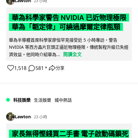
Lawton
23 小時
華為科學家警告 NVIDIA 已近物理極限
華為「韜定律」可繞過摩爾定律瓶頸
華為半導體首席科學家廖恒罕見接受近 5 小時專訪，警告
NVIDIA 等西方晶片巨頭正逼近物理極限，傳統製程升級已失經
閱讀全文
濟效益。他同時介紹華為...
1,518
581
分享
↗
科技娛樂
生活娛樂
城中熱話
Lawton
23 小時
家長無得慳錢買二手書 電子啟動碼鎖死