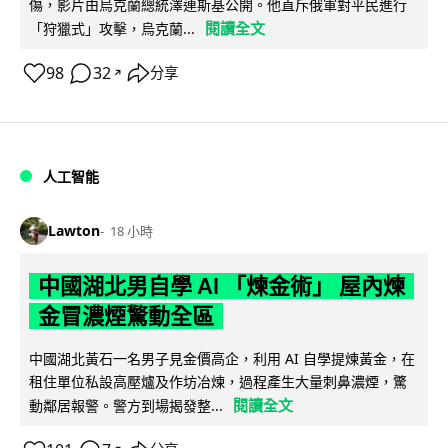
傷，影片由烏克蘭總統澤連斯基公開。他直斥俄軍對平民進行
閱讀全文
「狩獵式」攻擊，烏克蘭...
98
32
分享
↗
人工智能
Lawton
18 小時
中國湖北男自學 AI 「煉金術」 屋內煉
金冒濃煙驚動全區
中國湖北黃石一名男子見金價高企，利用 AI 自學提煉黃金，在
租住單位私設高壓爐及作坊冶煉，過程產生大量刺鼻濃煙，驚
閱讀全文
動鄰居報警。警方到場揭發整...