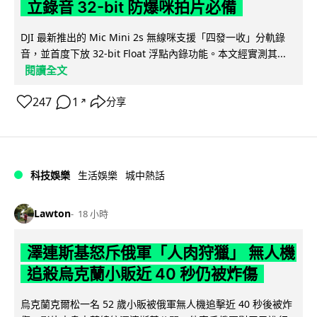
立錄音 32-bit 防爆咪拍片必備
DJI 最新推出的 Mic Mini 2s 無線咪支援「四發一收」分軌錄
音，並首度下放 32-bit Float 浮點內錄功能。本文經實測其...
閱讀全文
247
1
分享
↗
科技娛樂
生活娛樂
城中熱話
Lawton
18 小時
澤連斯基怒斥俄軍「人肉狩獵」 無人機
追殺烏克蘭小販近 40 秒仍被炸傷
烏克蘭克爾松一名 52 歲小販被俄軍無人機追擊近 40 秒後被炸