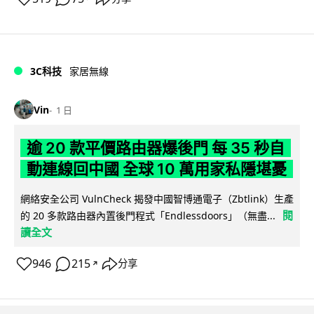
3C科技
家居無線
Vin
1 日
逾 20 款平價路由器爆後門 每 35 秒自
動連線回中國 全球 10 萬用家私隱堪憂
網絡安全公司 VulnCheck 揭發中國智博通電子（Zbtlink）生產
閱
的 20 多款路由器內置後門程式「Endlessdoors」（無盡...
讀全文
946
215
分享
↗