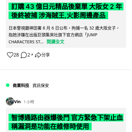
訂購 43 億日元精品後棄單 大阪女 2 年
後終被捕 涉海賊王,火影周邊產品
日本警視廳神田署 8 月 6 日公布，拘捕一名 32 歲大阪女子，
指她涉嫌在出版巨頭集英社旗下官方網店「JUMP
閱讀全文
CHARACTERS ST...
28
2
分享
↗
商業科技
資訊保安
Vin
1 小時
智博通路由器爆後門 官方緊急下架止血
稱漏洞是功能在維修時使用