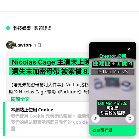
科技娛樂
影視娛樂
Lawton
1 日
×
Nicolas Cage 主演未上映電影 Netflix
遺失未加密母帶 被索償 8.19 億港元
【唔見未加密母帶咁大件事】Netflix 洛杉磯辦公室被竊，未上
映的 Nicolas Cage 電影《Fortitude》母帶亦告失蹤。電影...
閱讀全文
本網站正使用 Cookie
184
10
分享
↗
我們使用 Cookie 改善網站體驗。 繼續使用
🎵
⛶
我們的網站即表示您同意我們的
Cookie 政
策
。
📖 詳細評測
→