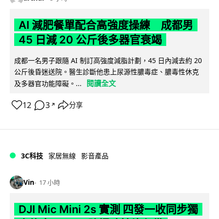
AI 減肥餐單配合高強度操練 成都男
45 日減 20 公斤後多器官衰竭
成都一名男子跟隨 AI 制訂高強度減脂計劃，45 日內減去約 20
公斤後昏迷送院。醫生診斷他患上尿源性膿毒症、膿毒性休克
閱讀全文
及多器官功能障礙。...
12
3
分享
↗
3C科技
家居無線
影音產品
Vin
17 小時
DJI Mic Mini 2s 實測 四發一收同步獨