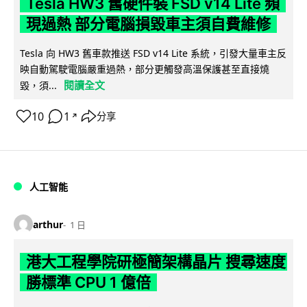
Tesla HW3 舊硬件裝 FSD v14 Lite 頻
現過熱 部分電腦損毀車主須自費維修
Tesla 向 HW3 舊車款推送 FSD v14 Lite 系統，引發大量車主反
映自動駕駛電腦嚴重過熱，部分更觸發高溫保護甚至直接燒
閱讀全文
毀，須...
10
1
分享
↗
人工智能
arthur
1 日
港大工程學院研極簡架構晶片 搜尋速度
勝標準 CPU 1 億倍