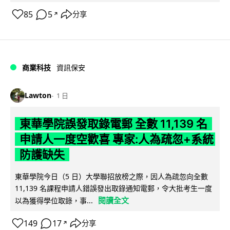
85
5
分享
↗
商業科技
資訊保安
Lawton
1 日
東華學院誤發取錄電郵 全數 11,139 名
申請人一度空歡喜 專家:人為疏忽+系統
防護缺失
東華學院今日（5 日）大學聯招放榜之際，因人為疏忽向全數
11,139 名課程申請人錯誤發出取錄通知電郵，令大批考生一度
閱讀全文
以為獲得學位取錄，事...
149
17
分享
↗