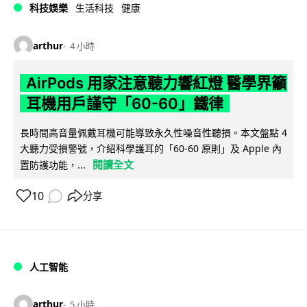
科技娛樂
生活科技
健康
arthur
4 小時
AirPods 用家注意聽力響紅燈 醫學界籲
耳機用戶謹守「60-60」鐵律
長時間高音量佩戴耳機可能導致永久性噪音性聽損。本文盤點 4
大聽力受損警號，介紹科學護耳的「60-60 原則」及 Apple 內
閱讀全文
置防護功能，...
10
分享
人工智能
arthur
5 小時