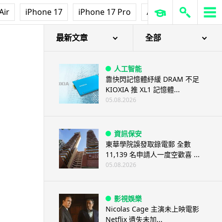
Air
iPhone 17
iPhone 17 Pro
AirPods Pro 3
Ap
最新文章
全部
人工智能
靠快閃記憶體紓緩 DRAM 不足
KIOXIA 推 XL1 記憶體...
05.08.2026
資訊保安
東華學院誤發取錄電郵 全數
11,139 名申請人一度空歡喜 ...
05.08.2026
影視娛樂
Nicolas Cage 主演未上映電影
Netflix 遺失未加...