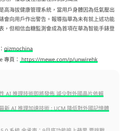
是高海拔健康管理系統，當用戶身體因為低氣壓出
錶會向用戶作出警告。報導指華為未有就上述功能
表，但相信血糖監測會成為首項在華為智能手錶登
：
gizmochina
ewe 專頁：
https://mewe.com/p/unwirehk
性 AI 推理技術即將發佈 減少對外國晶片依賴
新 AI 推理加速技術 : UCM 降低對外國記憶體
5.0 系統 余承東：9月底功能追上蘋果 要挑戰