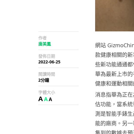
作者
唐美鳳
網站 Gizmo
款健康相關的新
發佈日期
2022-06-25
些新功能通通都會
華為最新上市的
閱讀時間
2分鐘
健康和運動相關
字體大小
消息指華為正在
A
A
A
估功能，當系統
測是智能手錶生
能的廠商。另一
集到的數據去預