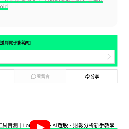
oid
📮
送到電子郵箱
看留言
分享