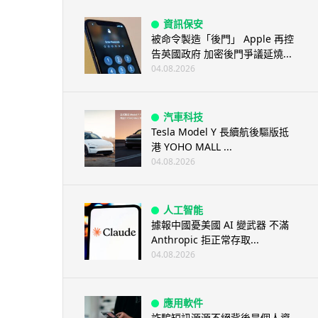
資訊保安
被命令製造「後門」 Apple 再控
告英國政府 加密後門爭議延燒...
04.08.2026
汽車科技
Tesla Model Y 長續航後驅版抵
港 YOHO MALL ...
04.08.2026
人工智能
據報中國憂美國 AI 變武器 不滿
Anthropic 拒正常存取...
04.08.2026
應用軟件
詐騙短訊源源不絕背後是個人資