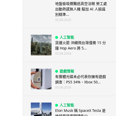
地盤偷吸煙難逃高空法眼 勞工處
出動熱感無人機 擬加 AI 人臉識
別精準...
05.08.2026
人工智能
貨運火箭 沖繩飛台灣僅需 15 分
鐘 Hop Aero 將 5...
05.08.2026
遊戲情報
有實體光碟未必代表你擁有遊戲
調查：PS5 34%、Xbox 50...
05.08.2026
人工智能
Elon Musk 稱 SpaceX Tesla 是
地球最強兩間硬件公...