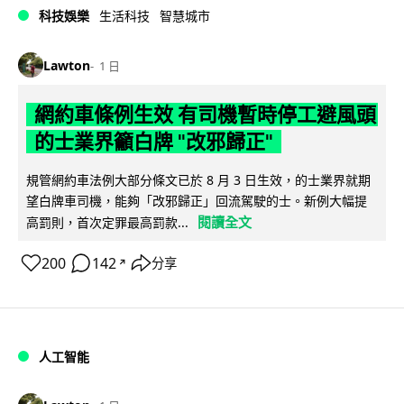
科技娛樂
生活科技
智慧城市
Lawton
1 日
網約車條例生效 有司機暫時停工避風頭
的士業界籲白牌 "改邪歸正"
規管網約車法例大部分條文已於 8 月 3 日生效，的士業界就期
望白牌車司機，能夠「改邪歸正」回流駕駛的士。新例大幅提
閱讀全文
高罰則，首次定罪最高罰款...
200
142
分享
↗
人工智能