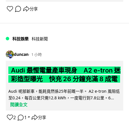
分享
科技娛樂
科技新聞
duncan
1 小時
Audi 最慳電量產車現身 A2 e-tron 迷
彩造型曝光 快充 26 分鐘充滿 8 成電
Audi 呢部新車，能耗竟然係25年前嘅一半。 A2 e-tron 風阻低
至0.24，每百公里只需12.8 kWh，一度電行到7.8公里。6...
閱讀全文
2
1
分享
↗