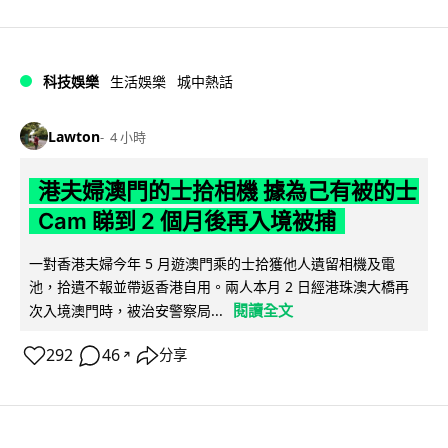
科技娛樂
生活娛樂
城中熱話
Lawton
4 小時
港夫婦澳門的士拾相機 據為己有被的士
Cam 睇到 2 個月後再入境被捕
一對香港夫婦今年 5 月遊澳門乘的士拾獲他人遺留相機及電
池，拾遺不報並帶返香港自用。兩人本月 2 日經港珠澳大橋再
閱讀全文
次入境澳門時，被治安警察局...
292
46
分享
↗