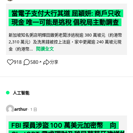
當電子支付大行其道 屈穎妍: 商戶只收
現金 唯一可能是逃稅 倡稅局主動調查
新加坡知名粥店明輝田雞粥老闆涉逃稅逾 380 萬坡元（約港幣
2,310 萬元）及洗黑錢被控上法庭，家中更藏逾 240 萬坡元現
閱讀全文
金（約港幣...
918
580
分享
↗
人工智能
arthur
1 日
FBI 探員涉盜 100 萬美元加密幣 向