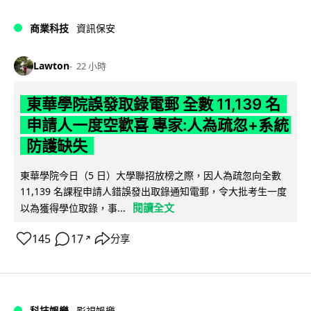
商業科技
資訊保安
Lawton
22 小時
東華學院誤發取錄電郵 全數 11,139 名
申請人一度空歡喜 專家:人為疏忽+系統
防護缺失
東華學院今日（5 日）大學聯招放榜之際，因人為疏忽向全數
11,139 名課程申請人錯誤發出取錄通知電郵，令大批考生一度
閱讀全文
以為獲得學位取錄，事...
145
17
分享
↗
科技娛樂
影視娛樂