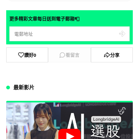
📮
更多精彩文章每日送到電子郵箱
讚好
0
看留言
分享
最新影片