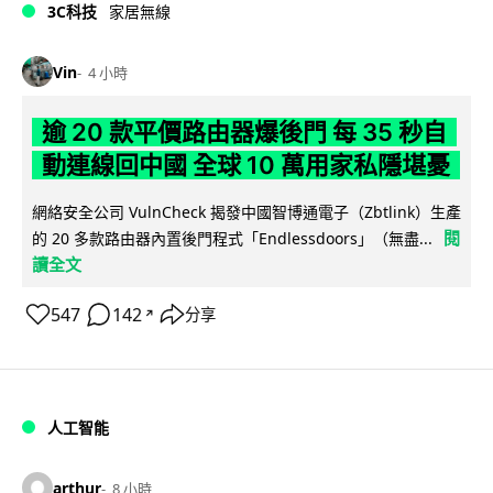
3C科技
家居無線
Vin
4 小時
逾 20 款平價路由器爆後門 每 35 秒自
動連線回中國 全球 10 萬用家私隱堪憂
網絡安全公司 VulnCheck 揭發中國智博通電子（Zbtlink）生產
閱
的 20 多款路由器內置後門程式「Endlessdoors」（無盡...
讀全文
547
142
分享
↗
人工智能
arthur
8 小時