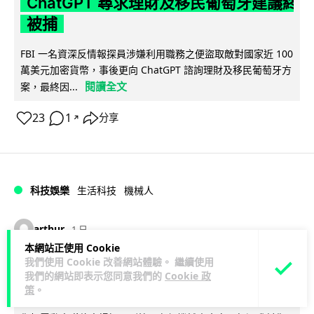
ChatGPT 尋求理財及移民葡萄牙建議終
被捕
FBI 一名資深反情報探員涉嫌利用職務之便盜取敵對國家近 100
萬美元加密貨幣，事後更向 ChatGPT 諮詢理財及移民葡萄牙方
閱讀全文
案，最終因...
23
1
分享
↗
科技娛樂
生活科技
機械人
arthur
1 日
本網站正使用 Cookie
我們使用 Cookie 改善網站體驗。 繼續使用
Powerman 移動充電機械人登港 免鋪
我們的網站即表示您同意我們的
Cookie 政
樁為的士小巴「送電上門」
策
。