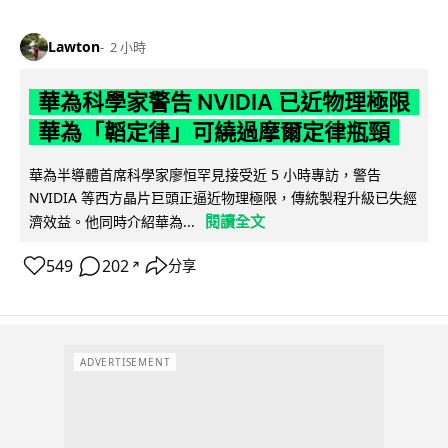
Lawton
2 小時
華為科學家警告 NVIDIA 已近物理極限
華為「韜定律」可繞過摩爾定律瓶頸
華為半導體首席科學家廖恒罕見接受近 5 小時專訪，警告
NVIDIA 等西方晶片巨頭正逼近物理極限，傳統製程升級已失經
閱讀全文
濟效益。他同時介紹華為...
549
202
分享
↗
ADVERTISEMENT