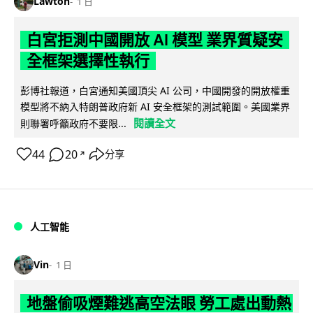
Lawton
1 日
白宮拒測中國開放 AI 模型 業界質疑安
全框架選擇性執行
彭博社報道，白宮通知美國頂尖 AI 公司，中國開發的開放權重
模型將不納入特朗普政府新 AI 安全框架的測試範圍。美國業界
閱讀全文
則聯署呼籲政府不要限...
44
20
分享
↗
人工智能
Vin
1 日
地盤偷吸煙難逃高空法眼 勞工處出動熱