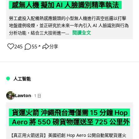
感無人機 擬加 AI 人臉識別精準執法
勞工處投入配備熱感應鏡頭的小型無人機進行高空巡邏以打擊
地盤違例吸煙，並正研究於未來一年內引入 AI 人臉識別與行為
閱讀全文
分析功能，結合三大技術進一...
245
55
分享
↗
人工智能
Lawton
1 日
貨運火箭 沖繩飛台灣僅需 15 分鐘 Hop
Aero 將 550 磅貨物運送至 725 公里外
【真正用火箭送貨】美國初創 Hop Aero 公開自動駕駛貨運火