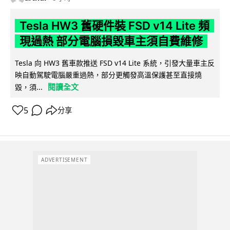
Tesla HW3 舊硬件裝 FSD v14 Lite 頻
現過熱 部分電腦損毀車主須自費維修
Tesla 向 HW3 舊車款推送 FSD v14 Lite 系統，引發大量車主反
映自動駕駛電腦嚴重過熱，部分更觸發高溫保護甚至直接燒
閱讀全文
毀，須...
5
分享
ADVERTISEMENT