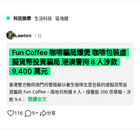
科技娛樂
生活科技
區塊鏈
Lawton
1 日
Fun Coffee 咖啡騙局爆煲 咖啡包裝虛
擬貨幣投資騙局 港澳警拘 8 人涉款
9,400 萬元
香港警方聯同澳門司警搗破以養生咖啡生意包裝的虛擬貨幣投
資騙局 Fun Coffee，兩地共拘捕 8 人，接獲逾 200 宗舉報，涉
閱讀全文
款 9,4...
116
9
分享
↗