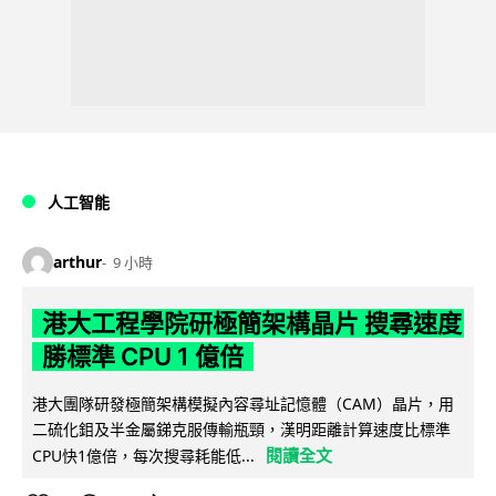
人工智能
arthur
9 小時
港大工程學院研極簡架構晶片 搜尋速度
勝標準 CPU 1 億倍
港大團隊研發極簡架構模擬內容尋址記憶體（CAM）晶片，用
二硫化鉬及半金屬銻克服傳輸瓶頸，漢明距離計算速度比標準
閱讀全文
CPU快1億倍，每次搜尋耗能低...