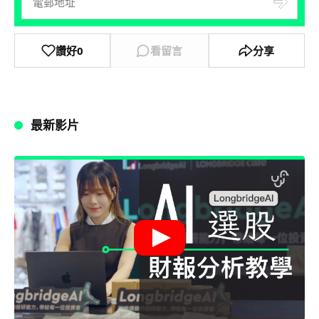
讚好
0
看留言
分享
最新影片