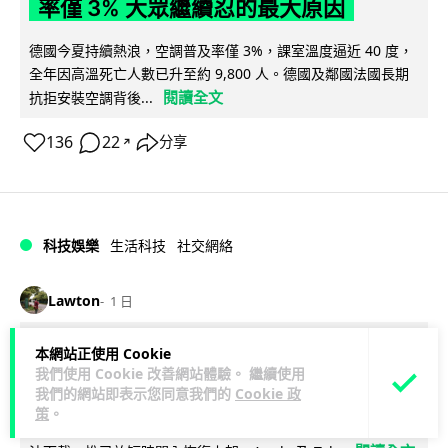
率僅 3% 大眾繼續忍的最大原因
德國今夏持續熱浪，空調普及率僅 3%，課室溫度逼近 40 度，
全年因高溫死亡人數已升至約 9,800 人。德國及鄰國法國長期
閱讀全文
抗拒安裝空調背後...
136
22
分享
↗
科技娛樂
生活科技
社交網絡
Lawton
1 日
Telegram 一度從 Apple App Store 下
本網站正使用 Cookie
我們使用 Cookie 改善網站體驗。 繼續使用
架 官方未解釋原因迅速恢復上架
我們的網站即表示您同意我們的
Cookie 政
策
。
Telegram 8 月 4 日一度從 Apple App Store 消失，新用戶無