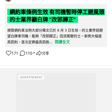
網約車條例生效 有司機暫時停工避風頭
的士業界籲白牌 "改邪歸正"
規管網約車法例大部分條文已於 8 月 3 日生效，的士業界就期
望白牌車司機，能夠「改邪歸正」回流駕駛的士。新例大幅提
閱讀全文
高罰則，首次定罪最高罰款...
171
110
分享
↗
ADVERTISEMENT