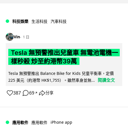
科技娛樂
生活科技
汽車科技
Vin
1 日
Tesla 無預警推出兒童車 無電池電機一
樣秒殺 炒至約港幣39萬
Tesla 無預警推出 Balance Bike for Kids 兒童平衡車，定價
閱讀全文
225 美元（約港幣 HK$1,755）。雖然車身並無...
387
69
分享
↗
iPhone app
應用軟件
應用軟件