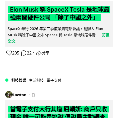
Elon Musk 稱 SpaceX Tesla 是地球最
強兩間硬件公司 「除了中國之外」
SpaceX 舉行 2026 年第二季度業績電話會議，創辦人 Elon
閱讀
Musk 稱除了中國之外 SpaceX 與 Tesla 是地球硬件實...
全文
205
22
分享
↗
科技娛樂
生活科技
電子支付
Lawton
1 日
當電子支付大行其道 屈穎妍: 商戶只收
現金 唯一可能是逃稅 倡稅局主動調查