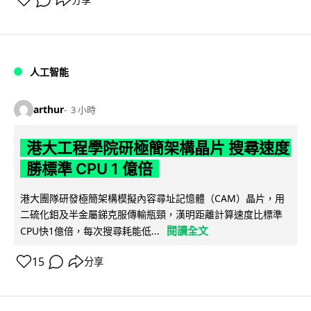
人工智能
arthur
3 小時
港大工程學院研極簡架構晶片 搜尋速度
勝標準 CPU 1 億倍
港大團隊研發極簡架構模擬內容尋址記憶體（CAM）晶片，用
二硫化鉬及半金屬銻克服傳輸瓶頸，漢明距離計算速度比標準
閱讀全文
CPU快1億倍，每次搜尋耗能低...
15
分享