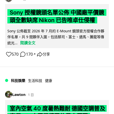
Sony 授權鏡頭名單公佈 中國廠平價鏡
頭全數缺席 Nikon 已告唯卓仕侵權
Sony 公佈截至 2026 年 7 月的 E-Mount 鏡頭官方授權合作夥
伴名單，共 9 間夥伴入圍，包括蔡司、富士、適馬、騰龍等傳
閱讀全文
統光...
570
170
分享
↗
科技娛樂
生活科技
健康
Lawton
1 日
室內空氣 40 度暑熱難耐 德國空調普及