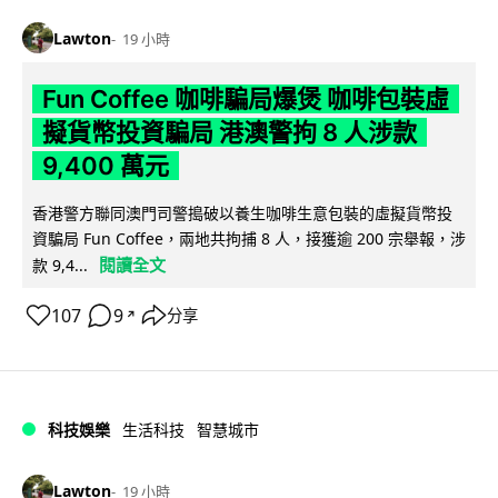
Lawton
19 小時
Fun Coffee 咖啡騙局爆煲 咖啡包裝虛
擬貨幣投資騙局 港澳警拘 8 人涉款
9,400 萬元
香港警方聯同澳門司警搗破以養生咖啡生意包裝的虛擬貨幣投
資騙局 Fun Coffee，兩地共拘捕 8 人，接獲逾 200 宗舉報，涉
閱讀全文
款 9,4...
107
9
分享
↗
科技娛樂
生活科技
智慧城市
Lawton
19 小時