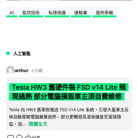
AI
監控技術
私隱保護
運輸署
違例車輛
人工智能
arthur
2 小時
Tesla HW3 舊硬件裝 FSD v14 Lite 頻
現過熱 部分電腦損毀車主須自費維修
Tesla 向 HW3 舊車款推送 FSD v14 Lite 系統，引發大量車主反
映自動駕駛電腦嚴重過熱，部分更觸發高溫保護甚至直接燒
閱讀全文
毀，須...
分享