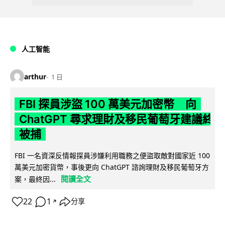
人工智能
arthur
1 日
FBI 探員涉盜 100 萬美元加密幣 向
ChatGPT 尋求理財及移民葡萄牙建議終
被捕
FBI 一名資深反情報探員涉嫌利用職務之便盜取敵對國家近 100
萬美元加密貨幣，事後更向 ChatGPT 諮詢理財及移民葡萄牙方
閱讀全文
案，最終因...
22
1
分享
↗