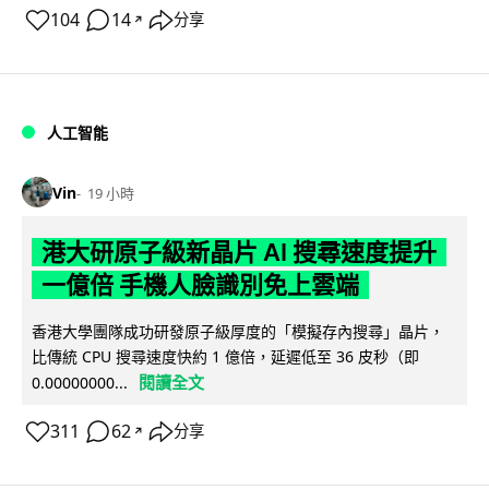
104
14
分享
↗
人工智能
Vin
19 小時
港大研原子級新晶片 AI 搜尋速度提升
一億倍 手機人臉識別免上雲端
香港大學團隊成功研發原子級厚度的「模擬存內搜尋」晶片，
比傳統 CPU 搜尋速度快約 1 億倍，延遲低至 36 皮秒（即
閱讀全文
0.00000000...
311
62
分享
↗