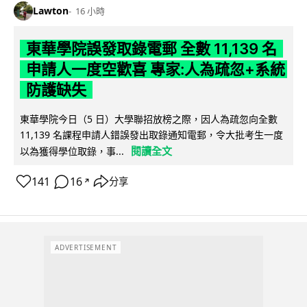
Lawton
16 小時
東華學院誤發取錄電郵 全數 11,139 名
申請人一度空歡喜 專家:人為疏忽+系統
防護缺失
東華學院今日（5 日）大學聯招放榜之際，因人為疏忽向全數
11,139 名課程申請人錯誤發出取錄通知電郵，令大批考生一度
閱讀全文
以為獲得學位取錄，事...
141
16
分享
↗
ADVERTISEMENT