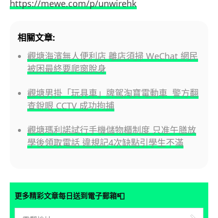
https://mewe.com/p/unwirehk
相關文章:
觀塘海濱無人便利店 離店須掃 WeChat 網民
被困最終要爬窗脫身
觀塘男掛「玩具車」牌駕淘寶電動車 警方翻
查銳眼 CCTV 成功拘捕
觀塘瑪利諾試行手機儲物櫃制度 只准午膳放
學後領取電話 違規記4次缺點引學生不滿
📮
更多精彩文章每日送到電子郵箱