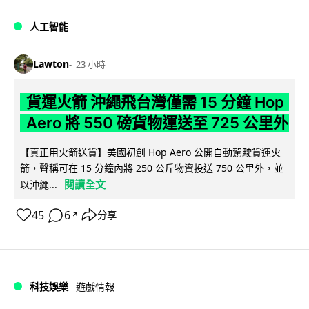
人工智能
Lawton
23 小時
貨運火箭 沖繩飛台灣僅需 15 分鐘 Hop
Aero 將 550 磅貨物運送至 725 公里外
【真正用火箭送貨】美國初創 Hop Aero 公開自動駕駛貨運火
箭，聲稱可在 15 分鐘內將 250 公斤物資投送 750 公里外，並
閱讀全文
以沖繩...
45
6
分享
↗
科技娛樂
遊戲情報