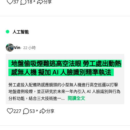
37
18
分享
↗
人工智能
Vin
22 小時
地盤偷吸煙難逃高空法眼 勞工處出動熱
感無人機 擬加 AI 人臉識別精準執法
勞工處投入配備熱感應鏡頭的小型無人機進行高空巡邏以打擊
地盤違例吸煙，並正研究於未來一年內引入 AI 人臉識別與行為
閱讀全文
分析功能，結合三大技術進一...
227
53
分享
↗