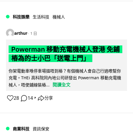
科技娛樂
生活科技
機械人
arthur
1 日
Powerman 移動充電機械人登港 免鋪
樁為的士小巴「送電上門」
你架電動車喺停車場搵唔到樁？有個機械人會自己行過嚟幫你
充電。THEi 高科院同內地公司研發出 Powerman 移動充電機
閱讀全文
械人，唔使鋪線裝樁...
28
14
分享
↗
商業科技
資訊保安