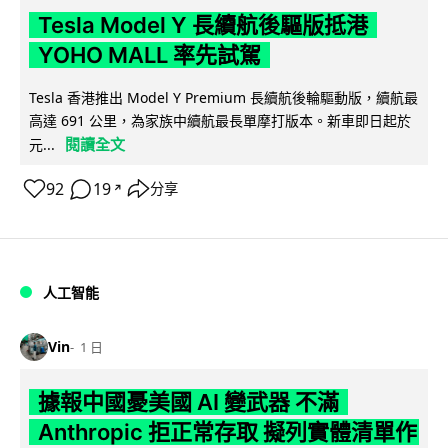
Tesla Model Y 長續航後驅版抵港
YOHO MALL 率先試駕
Tesla 香港推出 Model Y Premium 長續航後輪驅動版，續航最
高達 691 公里，為家族中續航最長單摩打版本。新車即日起於
閱讀全文
元...
92
19
分享
↗
人工智能
Vin
1 日
據報中國憂美國 AI 變武器 不滿
Anthropic 拒正常存取 擬列實體清單作