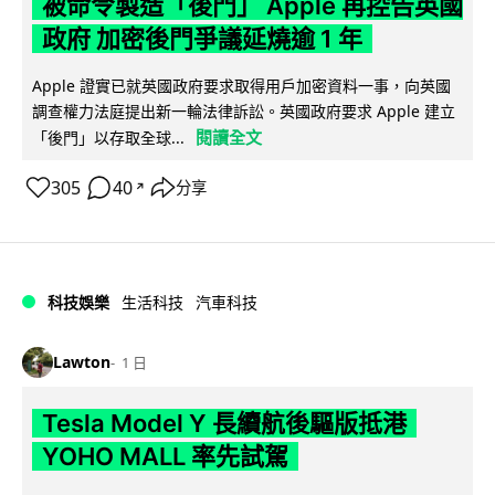
被命令製造「後門」 Apple 再控告英國
政府 加密後門爭議延燒逾 1 年
Apple 證實已就英國政府要求取得用戶加密資料一事，向英國
調查權力法庭提出新一輪法律訴訟。英國政府要求 Apple 建立
閱讀全文
「後門」以存取全球...
305
40
分享
↗
科技娛樂
生活科技
汽車科技
Lawton
1 日
Tesla Model Y 長續航後驅版抵港
YOHO MALL 率先試駕