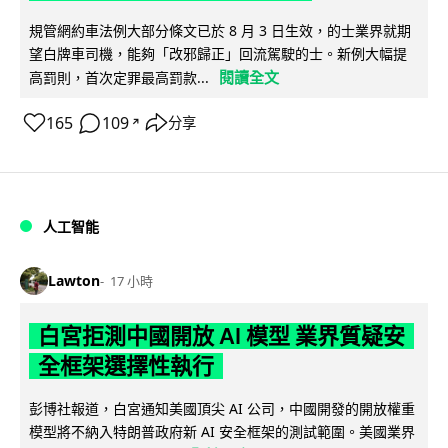
規管網約車法例大部分條文已於 8 月 3 日生效，的士業界就期
望白牌車司機，能夠「改邪歸正」回流駕駛的士。新例大幅提
閱讀全文
高罰則，首次定罪最高罰款...
165
109
分享
↗
人工智能
Lawton
17 小時
白宮拒測中國開放 AI 模型 業界質疑安
全框架選擇性執行
彭博社報道，白宮通知美國頂尖 AI 公司，中國開發的開放權重
模型將不納入特朗普政府新 AI 安全框架的測試範圍。美國業界