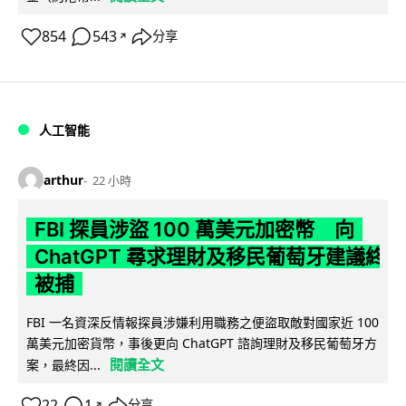
854
543
分享
↗
人工智能
arthur
22 小時
FBI 探員涉盜 100 萬美元加密幣 向
ChatGPT 尋求理財及移民葡萄牙建議終
被捕
FBI 一名資深反情報探員涉嫌利用職務之便盜取敵對國家近 100
萬美元加密貨幣，事後更向 ChatGPT 諮詢理財及移民葡萄牙方
閱讀全文
案，最終因...
22
1
分享
↗