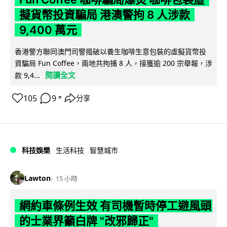
擬貨幣投資騙局 港澳警拘 8 人涉款
9,400 萬元
香港警方聯同澳門司警搗破以養生咖啡生意包裝的虛擬貨幣投
資騙局 Fun Coffee，兩地共拘捕 8 人，接獲逾 200 宗舉報，涉
閱讀全文
款 9,4...
105
9
分享
↗
科技娛樂
生活科技
智慧城市
Lawton
15 小時
網約車條例生效 有司機暫時停工避風頭
的士業界籲白牌 "改邪歸正"