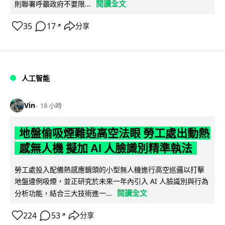
閱讀全文
則聯署呼籲政府不要限...
35
17
分享
↗
人工智能
Vin
18 小時
地盤偷吸煙難逃高空法眼 勞工處出動熱
感無人機 擬加 AI 人臉識別精準執法
勞工處投入配備熱感應鏡頭的小型無人機進行高空巡邏以打擊
地盤違例吸煙，並正研究於未來一年內引入 AI 人臉識別與行為
閱讀全文
分析功能，結合三大技術進一...
224
53
分享
↗