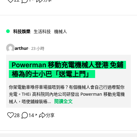
科技娛樂
生活科技
機械人
arthur
23 小時
Powerman 移動充電機械人登港 免鋪
樁為的士小巴「送電上門」
你架電動車喺停車場搵唔到樁？有個機械人會自己行過嚟幫你
充電。THEi 高科院同內地公司研發出 Powerman 移動充電機
閱讀全文
械人，唔使鋪線裝樁...
28
14
分享
↗