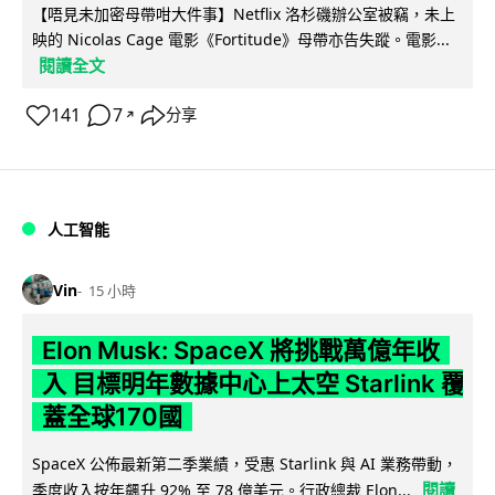
【唔見未加密母帶咁大件事】Netflix 洛杉磯辦公室被竊，未上
映的 Nicolas Cage 電影《Fortitude》母帶亦告失蹤。電影...
閱讀全文
141
7
分享
↗
人工智能
Vin
15 小時
Elon Musk: SpaceX 將挑戰萬億年收
入 目標明年數據中心上太空 Starlink 覆
蓋全球170國
SpaceX 公佈最新第二季業績，受惠 Starlink 與 AI 業務帶動，
閱讀
季度收入按年飆升 92% 至 78 億美元。行政總裁 Elon...