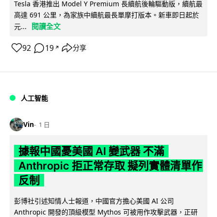
Tesla 香港推出 Model Y Premium 長續航後輪驅動版，續航最
高達 691 公里，為家族中續航最長單摩打版本。新車即日起於
閱讀全文
元...
92
19
分享
↗
人工智能
Vin
1 日
據報中國憂美國 AI 變武器 不滿
Anthropic 拒正常存取 擬列實體清單作
反制
彭博社引述知情人士報道，中國官方擔心美國 AI 公司
Anthropic 開發的頂級模型 Mythos 可被用作攻擊武器，正研