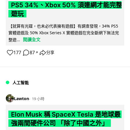
PS5 34%、Xbox 50% 須連網才能完整
遊玩
【就算有光碟，也未必代表擁有遊戲】有調查發現，34% PS5
實體遊戲及 50% Xbox Series X 實體遊戲在完全斷網下無法完
閱讀全文
整遊...
177
87
分享
↗
人工智能
Lawton
19 小時
Elon Musk 稱 SpaceX Tesla 是地球最
強兩間硬件公司 「除了中國之外」