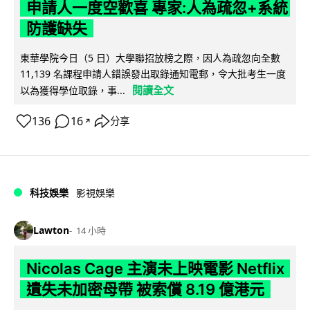
申請人一度空歡喜 專家:人為疏忽+系統
防護缺失
東華學院今日（5 日）大學聯招放榜之際，因人為疏忽向全數
11,139 名課程申請人錯誤發出取錄通知電郵，令大批考生一度
閱讀全文
以為獲得學位取錄，事...
136
16
分享
↗
科技娛樂
影視娛樂
Lawton
14 小時
Nicolas Cage 主演未上映電影 Netflix
遺失未加密母帶 被索償 8.19 億港元