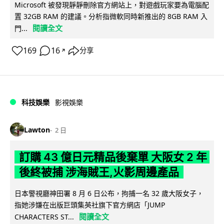
Microsoft 被發現靜靜刪除官方網站上，對遊戲玩家要為電腦配
置 32GB RAM 的建議。分析指微軟同時新推出的 8GB RAM 入
閱讀全文
門...
169
16
分享
↗
科技娛樂
影視娛樂
Lawton
2 日
訂購 43 億日元精品後棄單 大阪女 2 年
後終被捕 涉海賊王,火影周邊產品
日本警視廳神田署 8 月 6 日公布，拘捕一名 32 歲大阪女子，
指她涉嫌在出版巨頭集英社旗下官方網店「JUMP
閱讀全文
CHARACTERS ST...