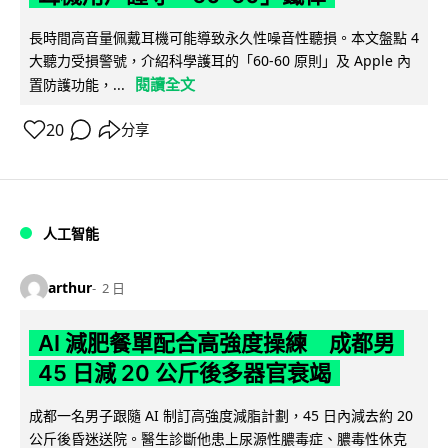
長時間高音量佩戴耳機可能導致永久性噪音性聽損。本文盤點 4
大聽力受損警號，介紹科學護耳的「60-60 原則」及 Apple 內
閱讀全文
置防護功能，...
20
分享
人工智能
arthur
2 日
AI 減肥餐單配合高強度操練 成都男
45 日減 20 公斤後多器官衰竭
成都一名男子跟隨 AI 制訂高強度減脂計劃，45 日內減去約 20
公斤後昏迷送院。醫生診斷他患上尿源性膿毒症、膿毒性休克