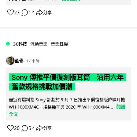
27
1
分享
↗
3C科技
流動音樂
音樂耳機
藍骨
17 小時
Sony 傳推平價復刻版耳筒 沿用六年
舊款規格挑戰加價潮
最近有爆料指 Sony 計劃於 9 月 7 日推出平價復刻版降噪耳機
閱讀
WH-1000XM4C，規格幾乎與 2020 年 WH-1000XM4...
全文
20
5
分享
↗