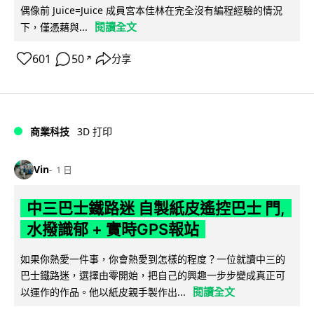
偶像前 Juice=Juice 成員宮本佳林在完全沒有編程經驗的情況
閱讀全文
下，僅憑藉與...
601
50
分享
↗
商業科技
3D 打印
Vin
1 日
中三巴士鐵路迷 自製紙皮遙控巴士 門,
水撥識郁 + 實時GPS報站
如果你熱愛一件事，你會熱愛到怎樣的程度？一位就讀中三的
巴士鐵路迷，選擇由零開始，把自己的興趣一步步變成真正可
閱讀全文
以運作的作品。他以紙皮親手製作出...