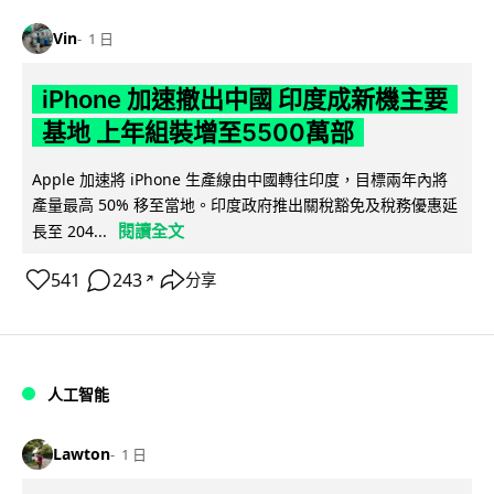
Vin
1 日
iPhone 加速撤出中國 印度成新機主要
基地 上年組裝增至5500萬部
Apple 加速將 iPhone 生產線由中國轉往印度，目標兩年內將
產量最高 50% 移至當地。印度政府推出關稅豁免及稅務優惠延
閱讀全文
長至 204...
541
243
分享
↗
人工智能
Lawton
1 日