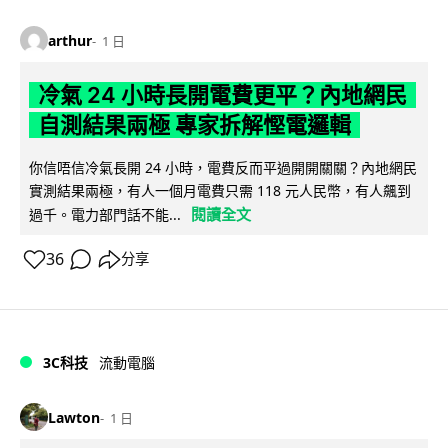
arthur
1 日
冷氣 24 小時長開電費更平？內地網民
自測結果兩極 專家拆解慳電邏輯
你信唔信冷氣長開 24 小時，電費反而平過開開關關？內地網民
實測結果兩極，有人一個月電費只需 118 元人民幣，有人飆到
閱讀全文
過千。電力部門話不能...
36
分享
3C科技
流動電腦
Lawton
1 日