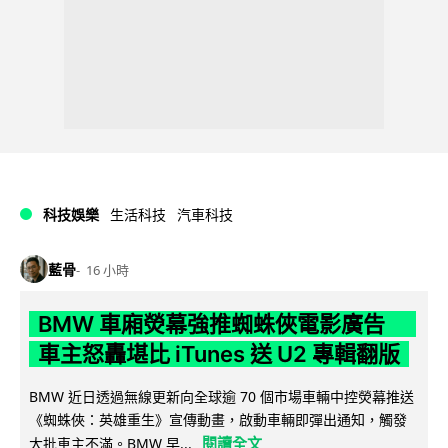
科技娛樂
生活科技
汽車科技
藍骨
16 小時
BMW 車廂熒幕強推蜘蛛俠電影廣告
車主怒轟堪比 iTunes 送 U2 專輯翻版
BMW 近日透過無線更新向全球逾 70 個市場車輛中控熒幕推送
《蜘蛛俠：英雄重生》宣傳動畫，啟動車輛即彈出通知，觸發
閱讀全文
大批車主不滿。BMW 早...