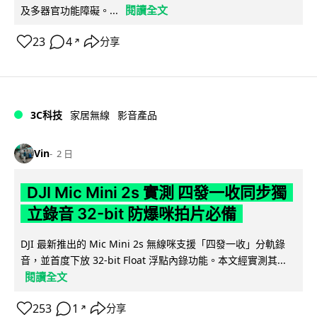
閱讀全文
及多器官功能障礙。...
23
4
分享
↗
3C科技
家居無線
影音產品
Vin
2 日
DJI Mic Mini 2s 實測 四發一收同步獨
立錄音 32-bit 防爆咪拍片必備
DJI 最新推出的 Mic Mini 2s 無線咪支援「四發一收」分軌錄
音，並首度下放 32-bit Float 浮點內錄功能。本文經實測其...
閱讀全文
253
1
分享
↗