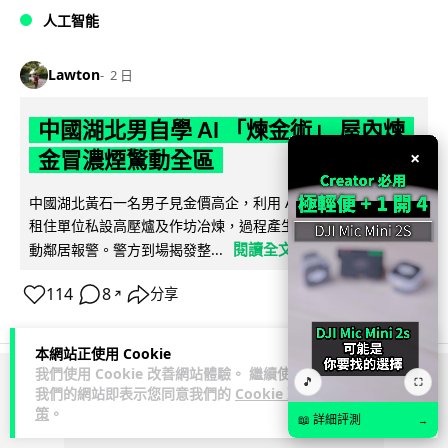
人工智能
Lawton
2 日
中國湖北男自學 AI 「煉金術」 屋內煉
×
金冒濃煙驚動全區
中國湖北黃石一名男子見金價高企，利用 AI 自學提煉黃金，在
租住單位私設高壓爐及作坊冶煉，過程產生大量刺鼻濃煙，驚
閱讀全文
動鄰居報警。警方到場揭發整...
114
8
分享
↗
本網站正使用 Cookie
我們使用 Cookie 改善網站體驗。 繼續使用
🎵
⛶
ADVERTISEMENT
我們的網站即表示您同意我們的
Cookie 政
策
。
📖 詳細評測
→