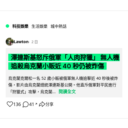
科技娛樂
生活娛樂
城中熱話
Lawton
2 日
澤連斯基怒斥俄軍「人肉狩獵」 無人機
追殺烏克蘭小販近 40 秒仍被炸傷
烏克蘭克爾松一名 52 歲小販被俄軍無人機追擊近 40 秒後被炸
傷，影片由烏克蘭總統澤連斯基公開。他直斥俄軍對平民進行
閱讀全文
「狩獵式」攻擊，烏克蘭...
136
41
分享
↗