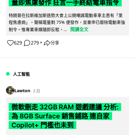
量即焦慮發作 狂言一手終結電車指令
特朗普在拉斯維加斯造勢大會上公開嘲諷電動車車主患有「里
程焦慮病」，聲稱電量剩 75% 便發作，並重申已廢除電動車強
閱讀全文
制令。惟專業車媒隨即反駁，...
629
279
分享
↗
人工智能
Lawton
2 日
微軟刪走 32GB RAM 遊戲建議 分析:
為 8GB Surface 銷售鋪路 連自家
Copilot+ 門檻也未到