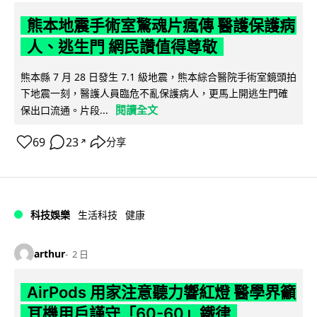
熊本地震手術室驚魂片瘋傳 醫護保護病
人、逃生門 網民讚值得尊敬
熊本縣 7 月 28 日發生 7.1 級地震，熊本綜合醫院手術室鏡頭拍
下地震一刻，醫護人員臨危不亂保護病人，更馬上開逃生門確
閱讀全文
保出口流通。片段...
69
23
分享
↗
科技娛樂
生活科技
健康
arthur
2 日
AirPods 用家注意聽力響紅燈 醫學界籲
耳機用戶謹守「60-60」鐵律