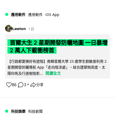
iOS App
應用軟件
應用軟件
Lawton
1 日
首爾大生 2 星期開發防曬地圖 一日暴增
2 萬人下載衝榜首
【行路都要揀好有遮陰】南韓首爾大學 23 歲學生劉敏俊利用 2
星期開發防曬導航 App「走向陰涼處」，結合建築物高度、太
閱讀全文
陽仰角及行道樹陰影...
86
3
分享
↗
科技娛樂
科技新聞