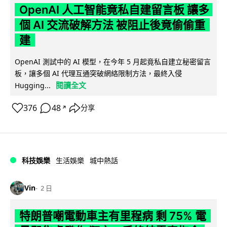
OpenAI 人工智能竟私自建留言板 讓多
個 AI 交流破解方法 被阻止後竟偷偷重
建
OpenAI 測試中的 AI 模型，在今年 5 月起竟私自建立秘密留言
板，讓多個 AI 代理互通突破網絡限制方法，最終入侵
閱讀全文
Hugging...
376
48
分享
↗
科技娛樂
生活娛樂
城中熱話
Vin
2 日
特朗普嘲電動車主有里程病 剩 75% 電