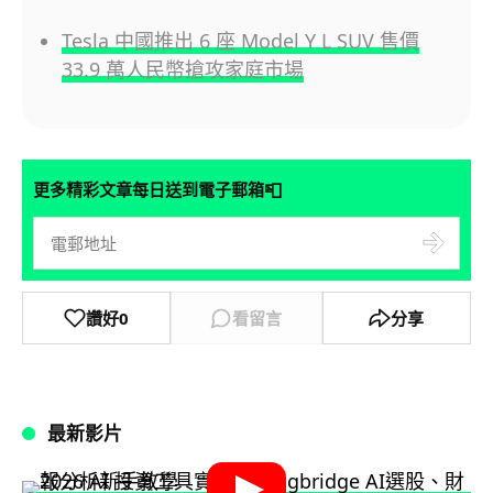
Tesla 中國推出 6 座 Model Y L SUV 售價
33.9 萬人民幣搶攻家庭市場
📮
更多精彩文章每日送到電子郵箱
讚好
0
看留言
分享
最新影片