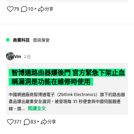
79
10
分享
↗
商業科技
資訊保安
Vin
2 日
智博通路由器爆後門 官方緊急下架止血
稱漏洞是功能在維修時使用
中國網通廠商智博通電子（Zbtlink Electronics）旗下的路由器
產品爆出嚴重安全漏洞，被發現每 35 秒便會與中國伺服器連
閱讀全文
線，旗...
371
83
分享
↗