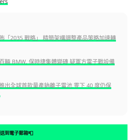
ers
佈「2035 戰略」 精簡架構調整產品策略加速轉
百輛 BMW, 保時捷集體變磚 疑軍方電子戰設備
推出全球首款量產鈉離子電池 零下 40 度仍保
量
📮
送到電子郵箱