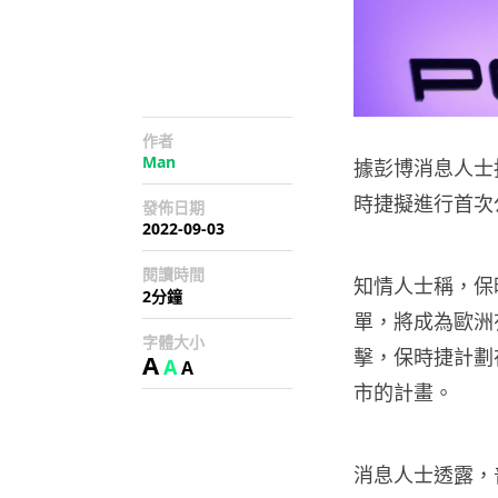
作者
Man
據彭博消息人士指
時捷擬進行首次
發佈日期
2022-09-03
閱讀時間
知情人士稱
，保
2分鐘
單，將成為歐洲
字體大小
擊，保時捷計劃
A
A
A
市的計畫。
消息人士透露，普信