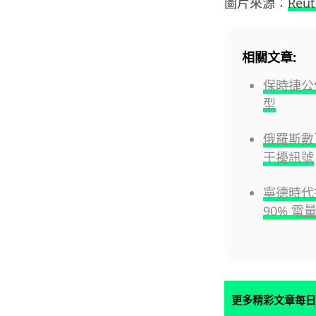
圖片來源：
Reut
相關文章:
保時捷公
型
俄羅斯數
干擾訊號
寧德時代
90% 電
更多精彩文章每日