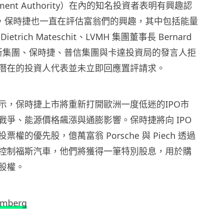
estment Authority）在內的知名投資者表明有興趣認
外，保時捷也一直在評估富翁們的興趣，其中包括能量
trich Mateschit、LVMH 集團董事長 Bernard
但福斯集團、保時捷、普信集團與卡達投資局的
發言人拒
潛在的投資人代表並未立即回應置評請求。
示，保時捷上市將重新打開歐洲一度低迷的IPO市
戰爭、能源價格飆漲與通膨影響。保時捷將向 IPO
權的優先股，億萬富翁 Porsche 與 Piech 透過
控制福斯汽車，他們將獲得一筆特別股息，用於購
股權。
omberg