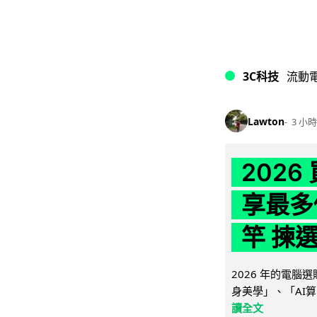
3C科技
流動
Lawton
3 小時
202
享最多
竿 揀
2026 年的電
身美學」、「AI算
讀全文