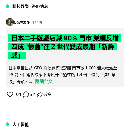
科技娛樂
遊戲情報
Lawton
4 小時
日本二手遊戲店減 90% 門市 業績反增
四成 "懷舊"在 Z 世代變成最潮「新鮮
感」
日本零售巨頭 GEO 將懷舊遊戲銷售門市從 1,000 間大幅減至
99 間，但銷售額卻不降反升至過往的 1.4 倍。做到「減店增
閱讀全文
收」奇蹟，...
104
5
分享
↗
人工智能