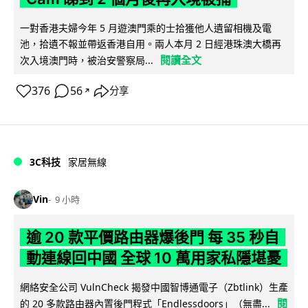
一對香港夫婦今年 5 月遊澳門乘的士拾獲他人遺留相機及電
池，拾遺不報並帶返香港自用。兩人本月 2 日經港珠澳大橋再
閱讀全文
次入境澳門時，被治安警察局...
376
56
分享
↗
3C科技
家居無線
Vin
9 小時
逾 20 款平價路由器爆後門 每 35 秒自
動連線回中國 全球 10 萬用家私隱堪憂
網絡安全公司 VulnCheck 揭發中國智博通電子（Zbtlink）生產
閱
的 20 多款路由器內置後門程式「Endlessdoors」（無盡...