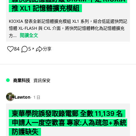
推 XL1 記憶體擴充模組
KIOXIA 發表全新記憶體擴充模組 XL1 系列，結合低延遲快閃記
憶體 XL-FLASH 與 CXL 介面，將快閃記憶體轉化為記憶體擴充
閱讀全文
方...
84
5
分享
↗
商業科技
資訊保安
Lawton
1 日
東華學院誤發取錄電郵 全數 11,139 名
申請人一度空歡喜 專家:人為疏忽+系統
防護缺失