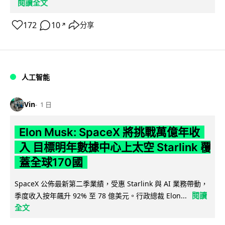
閱讀全文
172
10
分享
↗
人工智能
Vin
1 日
Elon Musk: SpaceX 將挑戰萬億年收
入 目標明年數據中心上太空 Starlink 覆
蓋全球170國
SpaceX 公佈最新第二季業績，受惠 Starlink 與 AI 業務帶動，
閱讀
季度收入按年飆升 92% 至 78 億美元。行政總裁 Elon...
全文