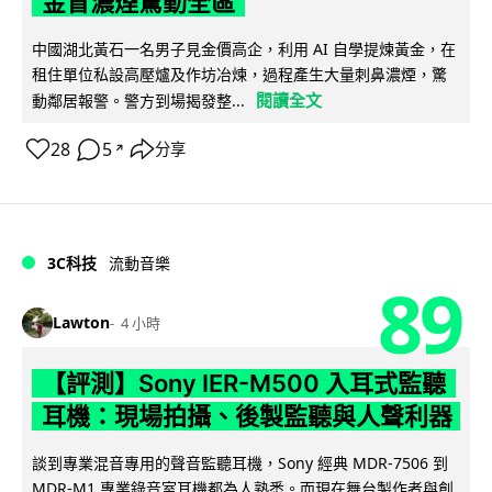
金冒濃煙驚動全區
中國湖北黃石一名男子見金價高企，利用 AI 自學提煉黃金，在
租住單位私設高壓爐及作坊冶煉，過程產生大量刺鼻濃煙，驚
閱讀全文
動鄰居報警。警方到場揭發整...
28
5
分享
↗
3C科技
流動音樂
89
Lawton
4 小時
【評測】Sony IER-M500 入耳式監聽
耳機：現場拍攝、後製監聽與人聲利器
談到專業混音專用的聲音監聽耳機，Sony 經典 MDR-7506 到
MDR-M1 專業錄音室耳機都為人熟悉。而現在舞台製作者與創