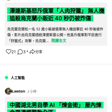
澤連斯基怒斥俄軍「人肉狩獵」 無人機
追殺烏克蘭小販近 40 秒仍被炸傷
烏克蘭克爾松一名 52 歲小販被俄軍無人機追擊近 40 秒後被炸
傷，影片由烏克蘭總統澤連斯基公開。他直斥俄軍對平民進行
閱讀全文
「狩獵式」攻擊，烏克蘭...
21
3
分享
↗
人工智能
Lawton
2 小時
中國湖北男自學 AI 「煉金術」 屋內煉