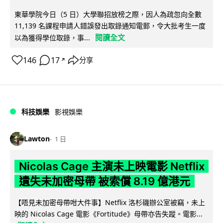
東華學院今日（5 日）大學聯招放榜之際，因人為疏忽向全數
11,139 名課程申請人錯誤發出取錄通知電郵，令大批考生一度
閱讀全文
以為獲得學位取錄，事...
146
17
分享
↗
科技娛樂
影視娛樂
Lawton
1 日
Nicolas Cage 主演未上映電影 Netflix
遺失未加密母帶 被索償 8.19 億港元
【唔見未加密母帶咁大件事】Netflix 洛杉磯辦公室被竊，未上
映的 Nicolas Cage 電影《Fortitude》母帶亦告失蹤。電影...