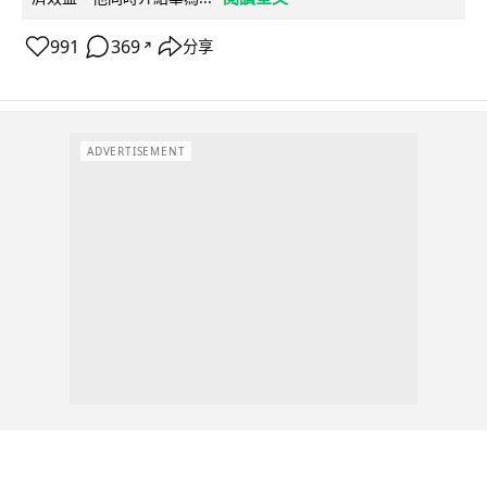
991
369
分享
↗
ADVERTISEMENT