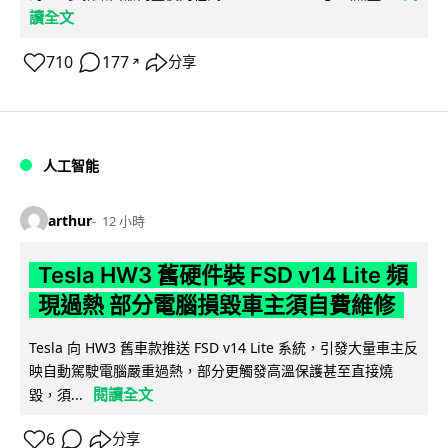
讀全文
710
177
分享
↗
人工智能
arthur
12 小時
Tesla HW3 舊硬件裝 FSD v14 Lite 頻
現過熱 部分電腦損毀車主須自費維修
Tesla 向 HW3 舊車款推送 FSD v14 Lite 系統，引發大量車主反
映自動駕駛電腦嚴重過熱，部分更觸發高溫保護甚至直接燒
閱讀全文
毀，須...
6
分享