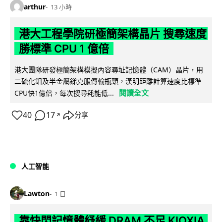
arthur
13 小時
港大工程學院研極簡架構晶片 搜尋速度
勝標準 CPU 1 億倍
港大團隊研發極簡架構模擬內容尋址記憶體（CAM）晶片，用
二硫化鉬及半金屬銻克服傳輸瓶頸，漢明距離計算速度比標準
閱讀全文
CPU快1億倍，每次搜尋耗能低...
40
17
分享
↗
人工智能
Lawton
1 日
靠快閃記憶體紓緩 DRAM 不足 KIOXIA