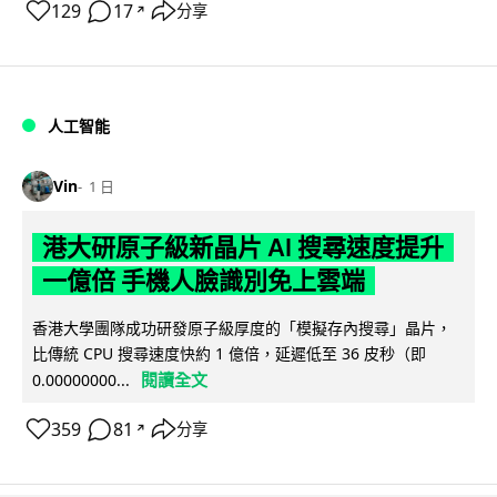
129
17
分享
↗
人工智能
Vin
1 日
港大研原子級新晶片 AI 搜尋速度提升
一億倍 手機人臉識別免上雲端
香港大學團隊成功研發原子級厚度的「模擬存內搜尋」晶片，
比傳統 CPU 搜尋速度快約 1 億倍，延遲低至 36 皮秒（即
閱讀全文
0.00000000...
359
81
分享
↗