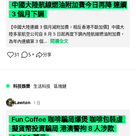
中國大陸航線燃油附加費今日再降 連續
3 個月下調
【中國大陸連續 3 個月減附加費，相反香港不斷加價】中國大
陸多家航空公司自 8 月 5 日起再度下調內陸航線燃油附加費，
閱讀全文
為年內連續第 3 個...
31
5
分享
↗
科技娛樂
生活科技
區塊鏈
Lawton
1 日
Fun Coffee 咖啡騙局爆煲 咖啡包裝虛
擬貨幣投資騙局 港澳警拘 8 人涉款