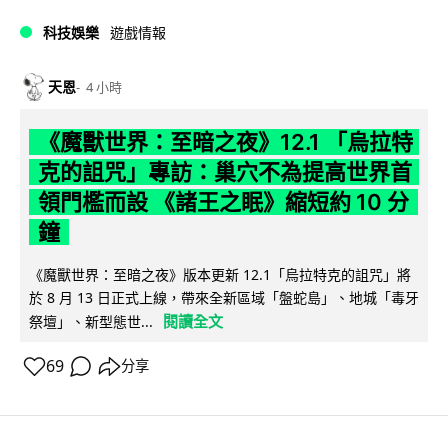
科技娛樂
遊戲情報
天恩
4 小時
《魔獸世界：至暗之夜》12.1 「烏拉特
克的詛咒」專訪：巢穴不為提高世界首
領門檻而設 《諸王之眠》縮短約 10 分
鐘
《魔獸世界：至暗之夜》版本更新 12.1「烏拉特克的詛咒」將
於 8 月 13 日正式上線，帶來全新區域「盤蛇島」、地城「毒牙
閱讀全文
祭壇」、新型態世...
69
分享