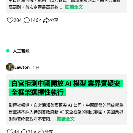
閱讀全文
高罰則，首次定罪最高罰款...
204
146
分享
↗
人工智能
Lawton
1 日
白宮拒測中國開放 AI 模型 業界質疑安
全框架選擇性執行
彭博社報道，白宮通知美國頂尖 AI 公司，中國開發的開放權重
模型將不納入特朗普政府新 AI 安全框架的測試範圍。美國業界
閱讀全文
則聯署呼籲政府不要限...
44
21
分享
↗