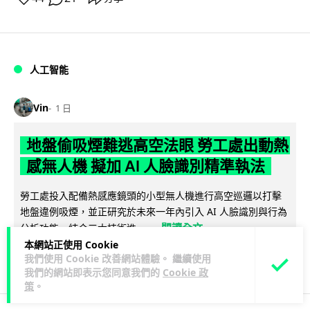
人工智能
Vin
1 日
地盤偷吸煙難逃高空法眼 勞工處出動熱
感無人機 擬加 AI 人臉識別精準執法
勞工處投入配備熱感應鏡頭的小型無人機進行高空巡邏以打擊
地盤違例吸煙，並正研究於未來一年內引入 AI 人臉識別與行為
閱讀全文
分析功能，結合三大技術進一...
本網站正使用 Cookie
246
55
我們使用 Cookie 改善網站體驗。 繼續使用
分享
↗
我們的網站即表示您同意我們的
Cookie 政
策
。