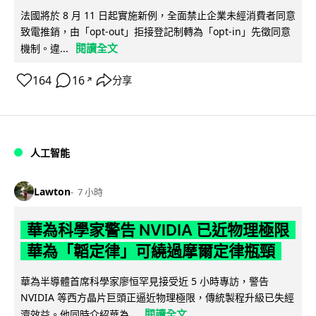
法國將於 8 月 11 日起實施新例，全面禁止企業未經消費者同意
致電推銷，由「opt-out」拒接登記制轉為「opt-in」先徵同意
閱讀全文
機制。違...
164
16
分享
↗
人工智能
Lawton
7 小時
華為科學家警告 NVIDIA 已近物理極限
華為「韜定律」可繞過摩爾定律瓶頸
華為半導體首席科學家廖恒罕見接受近 5 小時專訪，警告
NVIDIA 等西方晶片巨頭正逼近物理極限，傳統製程升級已失經
閱讀全文
濟效益。他同時介紹華為...