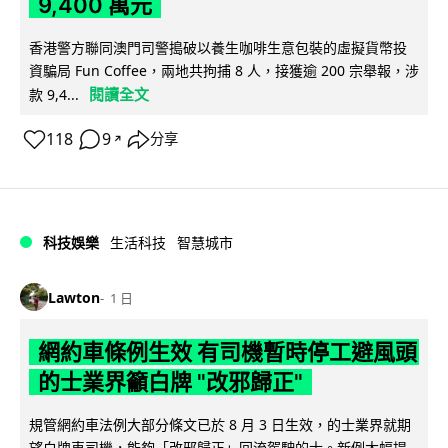
9,400 萬元
香港警方聯同澳門司警搗破以養生咖啡生意包裝的虛擬貨幣投
資騙局 Fun Coffee，兩地共拘捕 8 人，接獲逾 200 宗舉報，涉
閱讀全文
款 9,4...
118
9
分享
↗
科技娛樂
生活科技
智慧城市
Lawton
1 日
網約車條例生效 有司機暫時停工避風頭
的士業界籲白牌 "改邪歸正"
規管網約車法例大部分條文已於 8 月 3 日生效，的士業界就期
望白牌車司機，能夠「改邪歸正」回流駕駛的士。新例大幅提