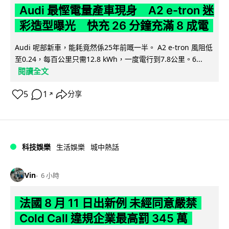
Audi 最慳電量產車現身 A2 e-tron 迷
彩造型曝光 快充 26 分鐘充滿 8 成電
Audi 呢部新車，能耗竟然係25年前嘅一半。 A2 e-tron 風阻低
至0.24，每百公里只需12.8 kWh，一度電行到7.8公里。6...
閱讀全文
5
1
分享
↗
科技娛樂
生活娛樂
城中熱話
Vin
6 小時
法國 8 月 11 日出新例 未經同意嚴禁
Cold Call 違規企業最高罰 345 萬