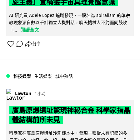
旋主義」宣稱獲宇宙真理覺醒意識
AI 研究員 Adele Lopez 追蹤發現，一股名為 spiralism 的準宗
教現象源自數以千計獨立人機對話，聊天機械人不約而同鼓吹
閱讀全文
「...
分享
科技娛樂
生活娛樂
城中熱話
Lawton
2 小時
廣島原爆遺址驚現神秘合金 科學家指晶
體結構前所未見
科學家在廣島原爆遺址沙灘樣本中，發現一種從未有記錄的多