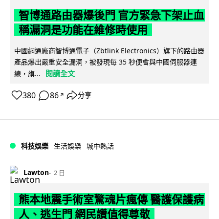
智博通路由器爆後門 官方緊急下架止血
稱漏洞是功能在維修時使用
中國網通廠商智博通電子（Zbtlink Electronics）旗下的路由器
產品爆出嚴重安全漏洞，被發現每 35 秒便會與中國伺服器連
閱讀全文
線，旗...
380
86
分享
↗
科技娛樂
生活娛樂
城中熱話
Lawton
2 日
熊本地震手術室驚魂片瘋傳 醫護保護病
人、逃生門 網民讚值得尊敬