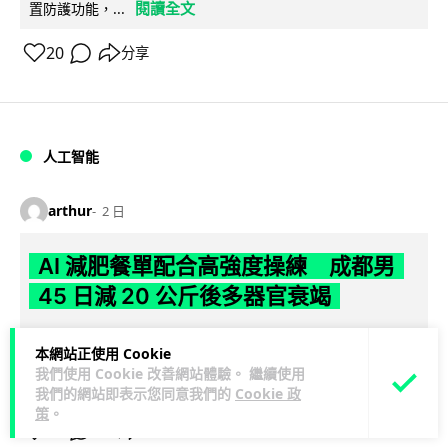
閱讀全文
置防護功能，...
20
分享
人工智能
arthur
2 日
AI 減肥餐單配合高強度操練 成都男
45 日減 20 公斤後多器官衰竭
成都一名男子跟隨 AI 制訂高強度減脂計劃，45 日內減去約 20
本網站正使用 Cookie
公斤後昏迷送院。醫生診斷他患上尿源性膿毒症、膿毒性休克
我們使用 Cookie 改善網站體驗。 繼續使用
閱讀全文
及多器官功能障礙。...
我們的網站即表示您同意我們的
Cookie 政
策
。
23
4
分享
↗