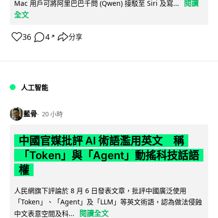
閱讀
Mac 用戶可將阿里巴巴千問 (Qwen) 接駁至 Siri 及寫...
全文
36
4
分享
↗
人工智能
藍骨
20 小時
中國官媒批評 AI 術語濫用英文 稱
「Token」與「Agent」動搖科技話語
權
人民網旗下評論於 8 月 6 日發表文章，批評中國廣泛使用
「Token」、「Agent」及「LLM」等英文術語，認為做法侵蝕
閱讀全文
中文表意空間及科...