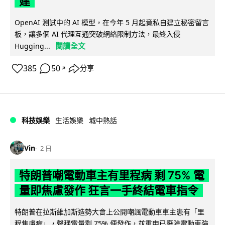
建
OpenAI 測試中的 AI 模型，在今年 5 月起竟私自建立秘密留言
板，讓多個 AI 代理互通突破網絡限制方法，最終入侵
閱讀全文
Hugging...
385
50
分享
↗
科技娛樂
生活娛樂
城中熱話
Vin
2 日
特朗普嘲電動車主有里程病 剩 75% 電
量即焦慮發作 狂言一手終結電車指令
特朗普在拉斯維加斯造勢大會上公開嘲諷電動車車主患有「里
程焦慮病」，聲稱電量剩 75% 便發作，並重申已廢除電動車強