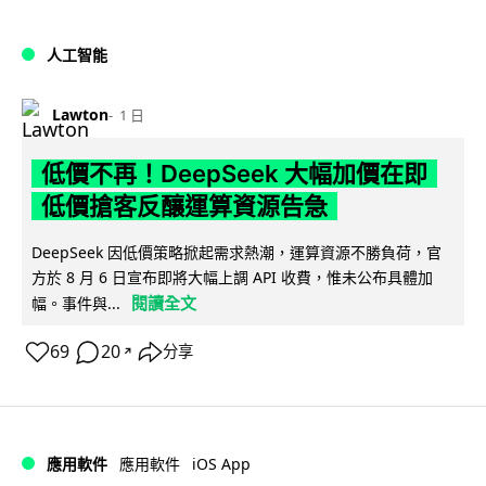
人工智能
Lawton
1 日
低價不再！DeepSeek 大幅加價在即
低價搶客反釀運算資源告急
DeepSeek 因低價策略掀起需求熱潮，運算資源不勝負荷，官
方於 8 月 6 日宣布即將大幅上調 API 收費，惟未公布具體加
閱讀全文
幅。事件與...
69
20
分享
↗
iOS App
應用軟件
應用軟件