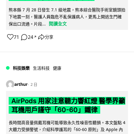
熊本縣 7 月 28 日發生 7.1 級地震，熊本綜合醫院手術室鏡頭拍
下地震一刻，醫護人員臨危不亂保護病人，更馬上開逃生門確
閱讀全文
保出口流通。片段...
71
24
分享
↗
科技娛樂
生活科技
健康
arthur
2 日
AirPods 用家注意聽力響紅燈 醫學界籲
耳機用戶謹守「60-60」鐵律
長時間高音量佩戴耳機可能導致永久性噪音性聽損。本文盤點 4
大聽力受損警號，介紹科學護耳的「60-60 原則」及 Apple 內