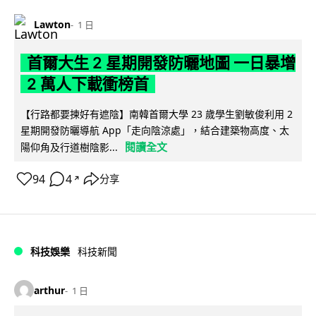
Lawton
1 日
首爾大生 2 星期開發防曬地圖 一日暴增
2 萬人下載衝榜首
【行路都要揀好有遮陰】南韓首爾大學 23 歲學生劉敏俊利用 2
星期開發防曬導航 App「走向陰涼處」，結合建築物高度、太
閱讀全文
陽仰角及行道樹陰影...
94
4
分享
↗
科技娛樂
科技新聞
arthur
1 日