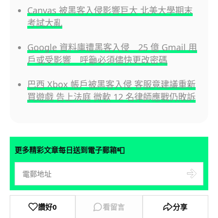
Canvas 被黑客入侵影響巨大 北美大學期末
考試大亂
Google 資料庫遭黑客入侵 25 億 Gmail 用
戶或受影響 呼籲必須儘快更改密碼
巴西 Xbox 帳戶被黑客入侵 客服竟建議重新
買遊戲 告上法庭 微軟 12 名律師應戰仍敗訴
📮
更多精彩文章每日送到電子郵箱
讚好
0
看留言
分享