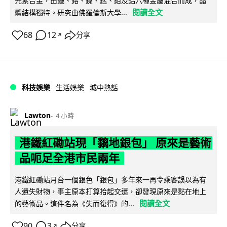
元素合金，由鐵、鉻、鎳、錳、鉬及鋁六種金屬混合而成，晶
閱讀全文
體結構獨特。研究由佛羅倫斯大學...
68
12
分享
↗
科技娛樂
生活娛樂
城中熱話
Lawton
4 小時
港鐵紅磡站現「黐地銀包」 原來是藝術
品呃足全港市民兩年
港鐵紅磡站月台一個銀色「銀包」多年來一再令乘客誤以為有
人遺失財物，事主原本打算拾起交還，卻發現原來是黏在地上
閱讀全文
的藝術品。這件名為《失而復得》的...
90
3
分享
↗