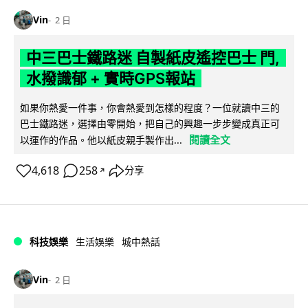
Vin
2 日
中三巴士鐵路迷 自製紙皮遙控巴士 門,
水撥識郁 + 實時GPS報站
如果你熱愛一件事，你會熱愛到怎樣的程度？一位就讀中三的
巴士鐵路迷，選擇由零開始，把自己的興趣一步步變成真正可
閱讀全文
以運作的作品。他以紙皮親手製作出...
4,618
258
分享
↗
科技娛樂
生活娛樂
城中熱話
Vin
2 日