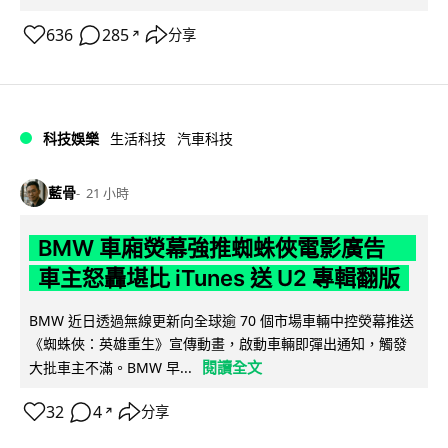
636
285
分享
↗
科技娛樂
生活科技
汽車科技
藍骨
21 小時
BMW 車廂熒幕強推蜘蛛俠電影廣告
車主怒轟堪比 iTunes 送 U2 專輯翻版
BMW 近日透過無線更新向全球逾 70 個市場車輛中控熒幕推送
《蜘蛛俠：英雄重生》宣傳動畫，啟動車輛即彈出通知，觸發
閱讀全文
大批車主不滿。BMW 早...
32
4
分享
↗