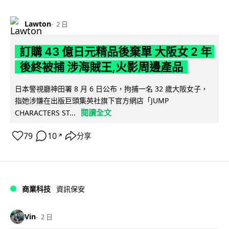
Lawton
2 日
訂購 43 億日元精品後棄單 大阪女 2 年
後終被捕 涉海賊王,火影周邊產品
日本警視廳神田署 8 月 6 日公布，拘捕一名 32 歲大阪女子，
指她涉嫌在出版巨頭集英社旗下官方網店「JUMP
閱讀全文
CHARACTERS ST...
79
10
分享
↗
商業科技
資訊保安
Vin
2 日