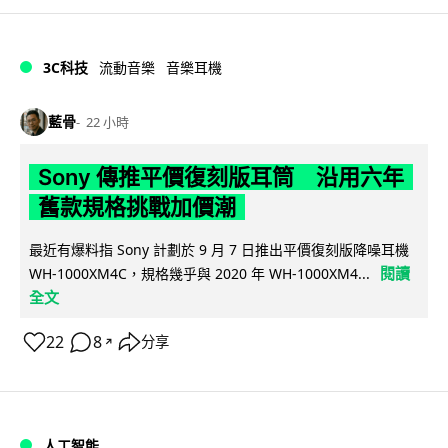
3C科技
流動音樂
音樂耳機
藍骨
22 小時
Sony 傳推平價復刻版耳筒 沿用六年
舊款規格挑戰加價潮
最近有爆料指 Sony 計劃於 9 月 7 日推出平價復刻版降噪耳機
閱讀
WH-1000XM4C，規格幾乎與 2020 年 WH-1000XM4...
全文
22
8
分享
↗
人工智能