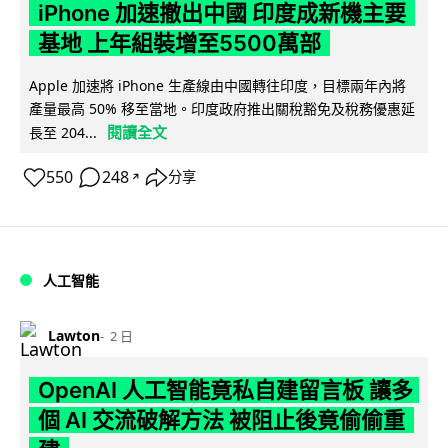
iPhone 加速撤出中國 印度成新機主要
基地 上年組裝增至5500萬部
Apple 加速將 iPhone 生產線由中國轉往印度，目標兩年內將
產量最高 50% 移至當地。印度政府推出關稅豁免及稅務優惠延
閱讀全文
長至 204...
550
248
分享
↗
人工智能
Lawton
2 日
OpenAI 人工智能竟私自建留言板 讓多
個 AI 交流破解方法 被阻止後竟偷偷重