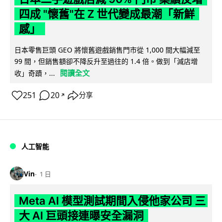
四成 "懷舊"在 Z 世代變成最潮「新鮮
感」
日本零售巨頭 GEO 將懷舊遊戲銷售門市從 1,000 間大幅減至
99 間，但銷售額卻不降反升至過往的 1.4 倍。做到「減店增
閱讀全文
收」奇蹟，...
251
20
分享
↗
人工智能
Vin
1 日
Meta AI 模型測試期間入侵他家公司 三
大 AI 巨頭接連曝安全漏洞