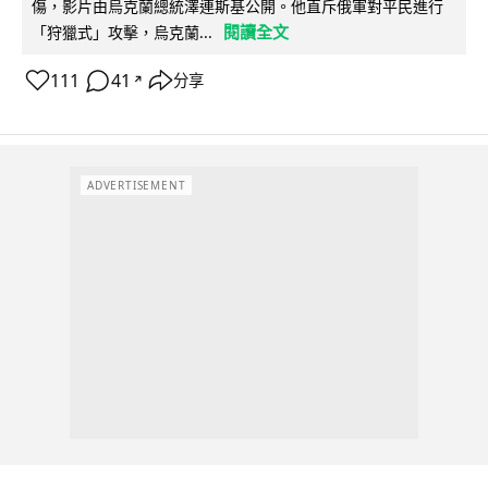
傷，影片由烏克蘭總統澤連斯基公開。他直斥俄軍對平民進行
閱讀全文
「狩獵式」攻擊，烏克蘭...
111
41
分享
↗
ADVERTISEMENT