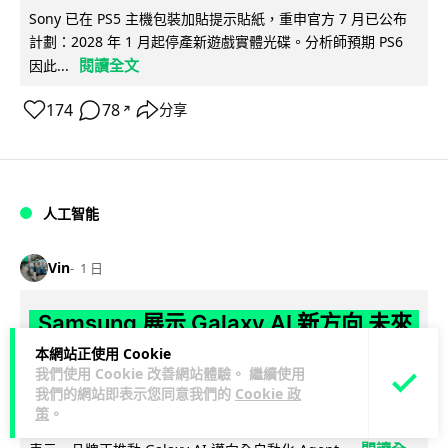
Sony 已在 PS5 主機包裝加貼提示貼紙，重申官方 7 月已公布
計劃：2028 年 1 月起停產新遊戲實體光碟。分析師預期 PS6
閱讀全文
因此...
174
78
分享
↗
人工智能
Vin
1 日
Samsung 展示 Galaxy AI 新方向 未來
手機毋須輸入文字 轉向 Agent 全自動操
本網站正使用 Cookie
我們使用 Cookie 改善網站體驗。 繼續使用
作
我們的網站即表示您同意我們的
Cookie 政
策
。
Samsung 電子 MX 部門顧客體驗辦公室主管兼副總裁 Jay Kim