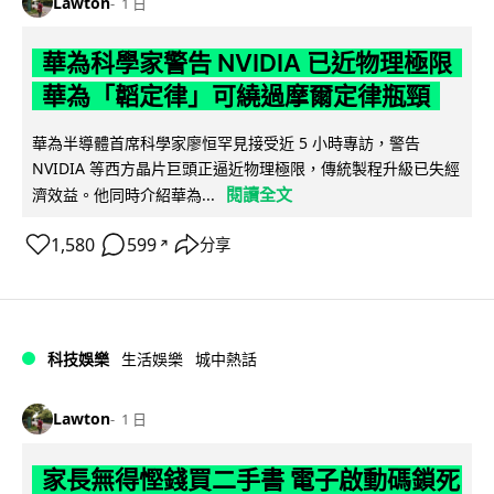
Lawton
1 日
華為科學家警告 NVIDIA 已近物理極限
華為「韜定律」可繞過摩爾定律瓶頸
華為半導體首席科學家廖恒罕見接受近 5 小時專訪，警告
NVIDIA 等西方晶片巨頭正逼近物理極限，傳統製程升級已失經
閱讀全文
濟效益。他同時介紹華為...
1,580
599
分享
↗
科技娛樂
生活娛樂
城中熱話
Lawton
1 日
家長無得慳錢買二手書 電子啟動碼鎖死