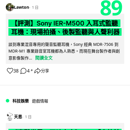
89
Lawton
1 日
【評測】Sony IER-M500 入耳式監聽
耳機：現場拍攝、後製監聽與人聲利器
談到專業混音專用的聲音監聽耳機，Sony 經典 MDR-7506 到
MDR-M1 專業錄音室耳機都為人熟悉。而現在舞台製作者與創
閱讀全文
意影像製作...
38
4
分享
↗
科技娛樂
遊戲情報
天恩
1 日