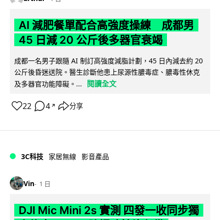
AI 減肥餐單配合高強度操練 成都男
45 日減 20 公斤後多器官衰竭
成都一名男子跟隨 AI 制訂高強度減脂計劃，45 日內減去約 20
公斤後昏迷送院。醫生診斷他患上尿源性膿毒症、膿毒性休克
閱讀全文
及多器官功能障礙。...
22
4
分享
↗
3C科技
家居無線
影音產品
Vin
1 日
DJI Mic Mini 2s 實測 四發一收同步獨