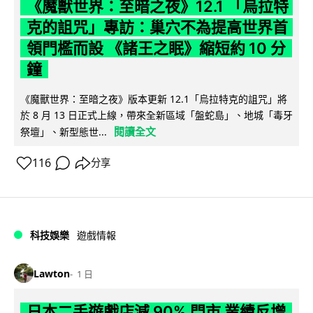
《魔獸世界：至暗之夜》12.1 「烏拉特
克的詛咒」專訪：巢穴不為提高世界首
領門檻而設 《諸王之眠》縮短約 10 分
鐘
《魔獸世界：至暗之夜》版本更新 12.1「烏拉特克的詛咒」將
於 8 月 13 日正式上線，帶來全新區域「盤蛇島」、地城「毒牙
閱讀全文
祭壇」、新型態世...
116
分享
科技娛樂
遊戲情報
Lawton
1 日
日本二手遊戲店減 90% 門市 業績反增