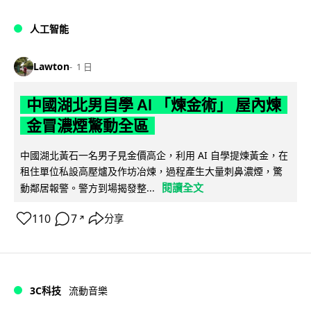
人工智能
Lawton
1 日
中國湖北男自學 AI 「煉金術」 屋內煉
金冒濃煙驚動全區
中國湖北黃石一名男子見金價高企，利用 AI 自學提煉黃金，在
租住單位私設高壓爐及作坊冶煉，過程產生大量刺鼻濃煙，驚
閱讀全文
動鄰居報警。警方到場揭發整...
110
7
分享
↗
3C科技
流動音樂