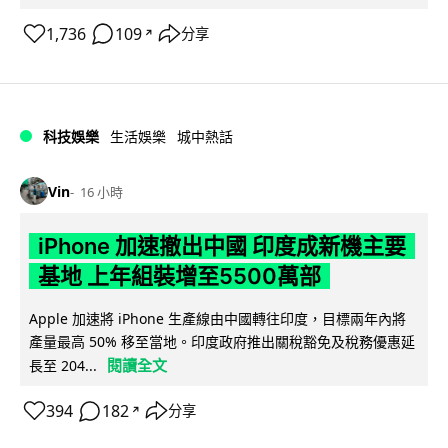
1,736
109
分享
↗
科技娛樂
生活娛樂
城中熱話
Vin
16 小時
iPhone 加速撤出中國 印度成新機主要
基地 上年組裝增至5500萬部
Apple 加速將 iPhone 生產線由中國轉往印度，目標兩年內將
產量最高 50% 移至當地。印度政府推出關稅豁免及稅務優惠延
閱讀全文
長至 204...
394
182
分享
↗