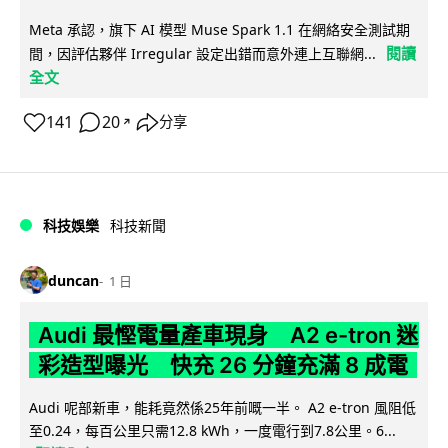
Meta 承認，旗下 AI 模型 Muse Spark 1.1 在網絡安全測試期
閱讀
間，因評估夥伴 Irregular 設定出錯而意外連上互聯網...
全文
141
20
分享
↗
科技娛樂
科技新聞
duncan
1 日
Audi 最慳電量產車現身 A2 e-tron 迷
彩造型曝光 快充 26 分鐘充滿 8 成電
Audi 呢部新車，能耗竟然係25年前嘅一半。 A2 e-tron 風阻低
至0.24，每百公里只需12.8 kWh，一度電行到7.8公里。6...