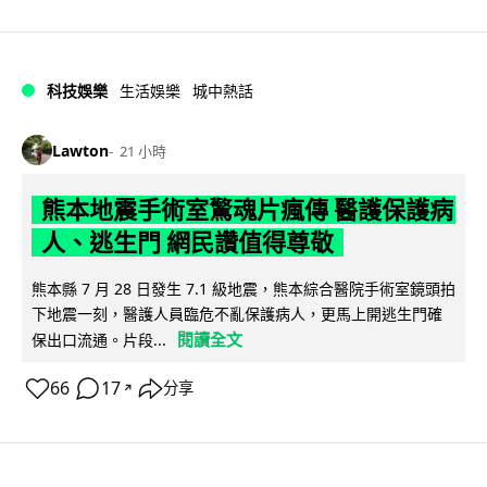
科技娛樂
生活娛樂
城中熱話
Lawton
21 小時
熊本地震手術室驚魂片瘋傳 醫護保護病
人、逃生門 網民讚值得尊敬
熊本縣 7 月 28 日發生 7.1 級地震，熊本綜合醫院手術室鏡頭拍
下地震一刻，醫護人員臨危不亂保護病人，更馬上開逃生門確
閱讀全文
保出口流通。片段...
66
17
分享
↗