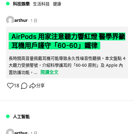
科技娛樂
生活科技
健康
arthur
1 日
AirPods 用家注意聽力響紅燈 醫學界籲
耳機用戶謹守「60-60」鐵律
長時間高音量佩戴耳機可能導致永久性噪音性聽損。本文盤點 4
大聽力受損警號，介紹科學護耳的「60-60 原則」及 Apple 內
閱讀全文
置防護功能，...
18
分享
人工智能
arthur
1 日