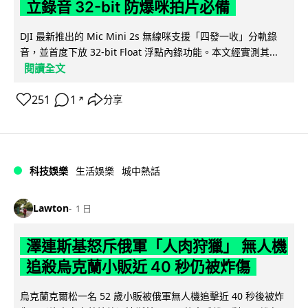
立錄音 32-bit 防爆咪拍片必備
DJI 最新推出的 Mic Mini 2s 無線咪支援「四發一收」分軌錄
音，並首度下放 32-bit Float 浮點內錄功能。本文經實測其...
閱讀全文
251
1
分享
↗
科技娛樂
生活娛樂
城中熱話
Lawton
1 日
澤連斯基怒斥俄軍「人肉狩獵」 無人機
追殺烏克蘭小販近 40 秒仍被炸傷
烏克蘭克爾松一名 52 歲小販被俄軍無人機追擊近 40 秒後被炸