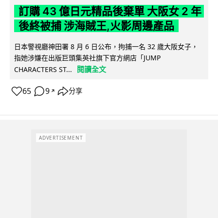
訂購 43 億日元精品後棄單 大阪女 2 年
後終被捕 涉海賊王,火影周邊產品
日本警視廳神田署 8 月 6 日公布，拘捕一名 32 歲大阪女子，
指她涉嫌在出版巨頭集英社旗下官方網店「JUMP
閱讀全文
CHARACTERS ST...
65
9
分享
↗
ADVERTISEMENT