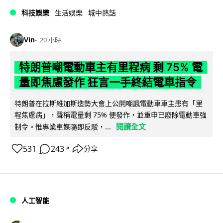
科技娛樂
生活娛樂
城中熱話
Vin
20 小時
特朗普嘲電動車主有里程病 剩 75% 電
量即焦慮發作 狂言一手終結電車指令
特朗普在拉斯維加斯造勢大會上公開嘲諷電動車車主患有「里
程焦慮病」，聲稱電量剩 75% 便發作，並重申已廢除電動車強
閱讀全文
制令。惟專業車媒隨即反駁，...
531
243
分享
↗
人工智能