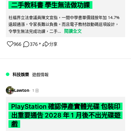
二手教科書 學生無法做功課
社福界立法會議員陳文宜指，一間中學書單價錢按年加 14.7%
遠超通漲，令家長難以負擔。而且電子教材啟動碼這項設計，
閱讀全文
令學生無法完成功課，二手...
966
376
分享
↗
科技娛樂
遊戲情報
Lawton
1 日
PlayStation 確認停產實體光碟 包裝印
出重要通告 2028 年 1 月後不出光碟遊
戲