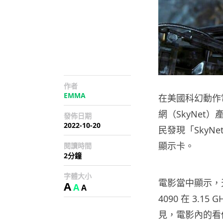
作者
EMMA
在美國科幻動作電
網（SkyNe
發佈日期
2022-10-20
民發現「SkyNet
顯示卡。
閱讀時間
2分鐘
字體大小
電影當中顯示，天網
A
A
A
4090 在 3.1
見，電影內的看似