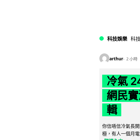
科技娛樂
科
arthur
2 小時
冷氣 
網民實
輯
你信唔信冷氣長開
極，有人一個月電費