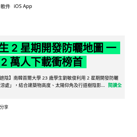
iOS App
用軟件
生 2 星期開發防曬地圖 一
 2 萬人下載衝榜首
陰】南韓首爾大學 23 歲學生劉敏俊利用 2 星期開發防曬
陰涼處」，結合建築物高度、太陽仰角及行道樹陰影...
閱讀全
分享