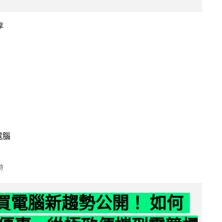
享
電腦
時
6 買電腦新趨勢公開！ 如何