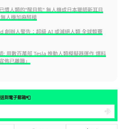
已慣人類的"醒目熊" 無人機成日本獵師新耳目
用無人機加麻醉槍
ind 創辦人警告：超級 AI 或滅絕人類 全球競賽
程師: 用數百萬部 Tesla 推動人類模擬器運作 爆料
宣佈已離職」
📮
送到電子郵箱