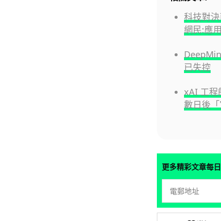
科技對決
網民:應
DeepM
已失控
xAI 工
數日後「
更多精彩文章每日