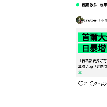
應用軟件
應
Lawton
1 小時
首爾大
日暴增
【行路都要揀好有遮
導航 App「走向
文
21
2
↗