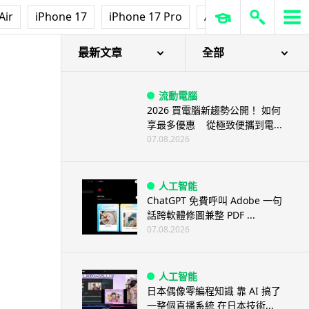
Air
iPhone 17
iPhone 17 Pro
AirPods Pro 3
Ap
最新文章
全部
流動電腦
2026 買電腦新趨勢公開！ 如何
享最多優惠 從極致便攜到電...
07.08.2026
人工智能
ChatGPT 免費呼叫 Adobe 一句
話跨軟體修圖兼整 PDF ...
07.08.2026
人工智能
日本偶像零編程知識 靠 AI 搞了
一整個直播系統 在日本技術...