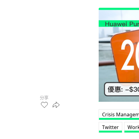
分享
Crisis Manage
Twitter
Work