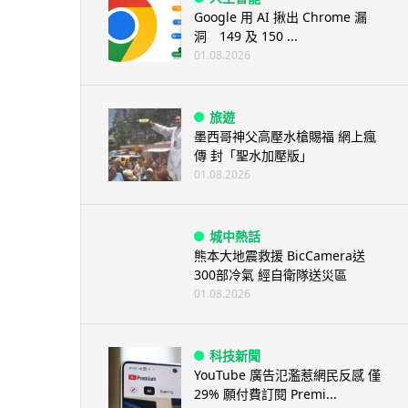
Google 用 AI 揪出 Chrome 漏
洞 149 及 150 ...
01.08.2026
旅遊
墨西哥神父高壓水槍賜福 網上瘋
傳 封「聖水加壓版」
01.08.2026
城中熱話
熊本大地震救援 BicCamera送
300部冷氣 經自衛隊送災區
01.08.2026
科技新聞
YouTube 廣告氾濫惹網民反感 僅
29% 願付費訂閱 Premi...