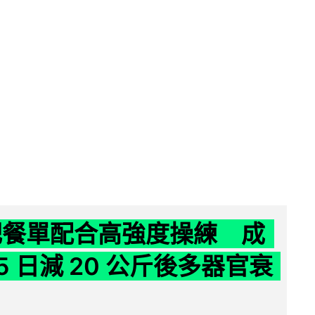
減肥餐單配合高強度操練 成
5 日減 20 公斤後多器官衰