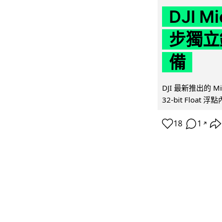
DJI M
步獨立錄
備
DJI 最新推出的 
32-bit Float
18
1
↗