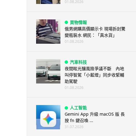
01.08.2026
買物情報
俄男網購高價顯示卡 現場拆封驚
變瓶裝水 網民：「真水貨」
01.08.2026
汽車科技
夜間眩光釀風險爭議不斷 內地
叫停智駕「小藍燈」同步收緊輔
助駕駛
01.08.2026
人工智能
Gemini App 升級 macOS 版 長
按 fn 鍵召喚 ...
31.07.2026