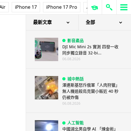
Air
iPhone 17
iPhone 17 Pro
AirPods Pro 3
Ap
最新文章
全部
影音產品
DJI Mic Mini 2s 實測 四發一收
同步獨立錄音 32-bi...
06.08.2026
城中熱話
澤連斯基怒斥俄軍「人肉狩獵」
無人機追殺烏克蘭小販近 40 秒
仍被炸傷
06.08.2026
人工智能
中國湖北男自學 AI 「煉金術」