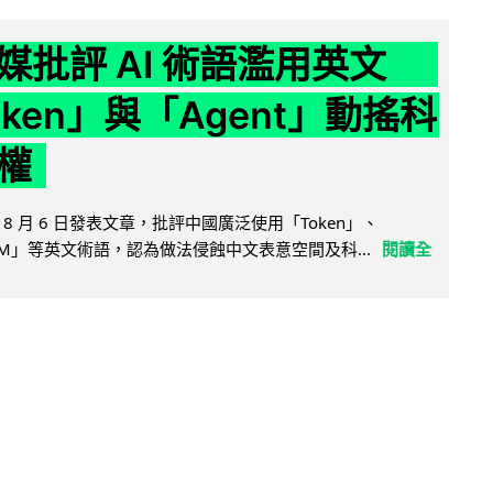
媒批評 AI 術語濫用英文
ken」與「Agent」動搖科
權
8 月 6 日發表文章，批評中國廣泛使用「Token」、
LLM」等英文術語，認為做法侵蝕中文表意空間及科...
閱讀全