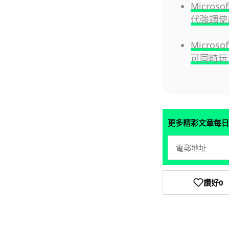
Micro
代強調使
Micros
可同時玩 
更多精彩文章每日
讚好
0