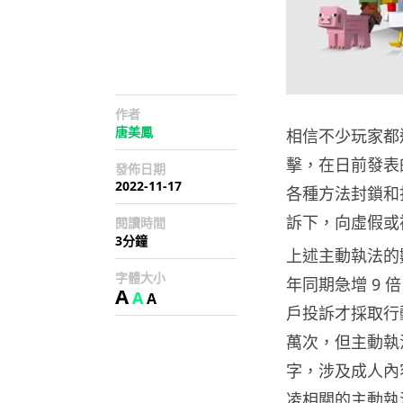
作者
唐美鳳
相信不少玩家都遇過 
擊，在日前發表的首
發佈日期
2022-11-17
各種方法封鎖和打擊
訴下，向虛假或
閱讀時間
3分鐘
上述主動執法的
字體大小
年同期急增 9 倍
A
A
A
戶投訴才採取行動
萬次，但主動執法
字，涉及成人內容
凌相關的主動執法