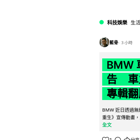
科技娛樂
生
藍骨
3 小時
BMW
告 車主
專輯翻
BMW 近日透過
重生》宣傳動畫，
全文
分享