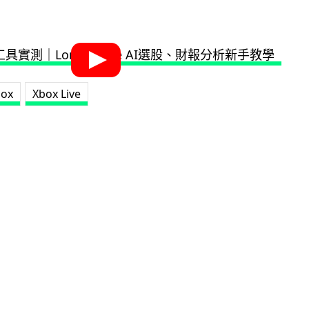
box
Xbox Live