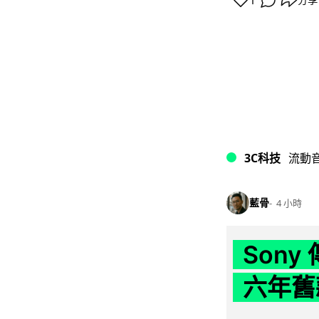
1
3C科技
流動
藍骨
4 小時
Son
六年舊