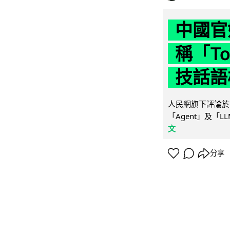
中國官
稱「To
技話語
人民網旗下評論於 
「Agent」及「
文
分享