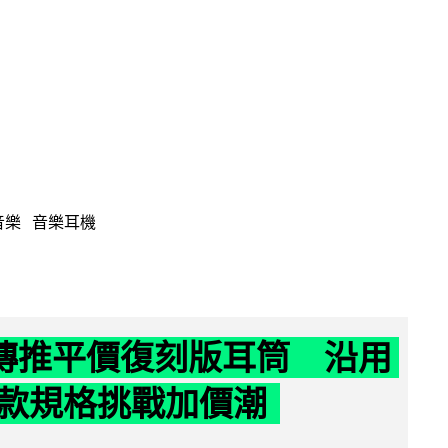
音樂
音樂耳機
y 傳推平價復刻版耳筒 沿用
款規格挑戰加價潮