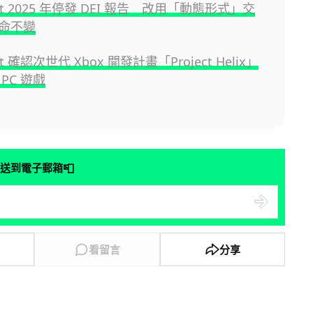
soft 2025 年停發 DEI 報告 改用「動態形式」交
命不變
oft 確認次世代 Xbox 開發計畫「Project Helix」
PC 遊戲
📮
送到電子郵箱
看留言
分享