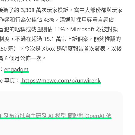
 表示接獲了約 3,308 萬次玩家投訴，當中大部份都與玩家
作弊和行為欠佳佔 43%，溝通時採用辱罵言詞佔
犯的暱稱或截圖則佔 11%。Microsoft 為被封鎖
度，不過在超過 15.1 萬宗上訴個案，能夠推翻的
,250 宗）。今次是 Xbox 透明度報告首次發表，以後
會每隔 6 個月公佈一次。
：
engadget
ewe 專頁：
https://mewe.com/p/unwirehk
oft 發布首批自主研發 AI 模型 擺脫對 OpenAI 依