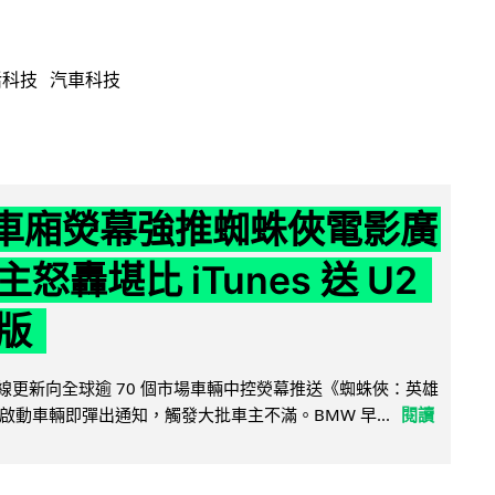
活科技
汽車科技
 車廂熒幕強推蜘蛛俠電影廣
怒轟堪比 iTunes 送 U2
版
無線更新向全球逾 70 個市場車輛中控熒幕推送《蜘蛛俠：英雄
啟動車輛即彈出通知，觸發大批車主不滿。BMW 早...
閱讀