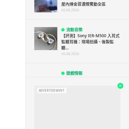
屋內煉金冒濃煙驚動全區
06.08.2026
流動音樂
【評測】Sony IER-M500 入耳式
監聽耳機：現場拍攝、後製監
聽...
06.08.2026
遊戲情報
《魔獸世界：至暗之夜》12.1
「烏拉特克的詛咒」專訪：巢穴
不為提高世...
ADVERTISEMENT
06.08.2026
遊戲情報
日本二手遊戲店減 90% 門市 業
績反增四成 “懷...