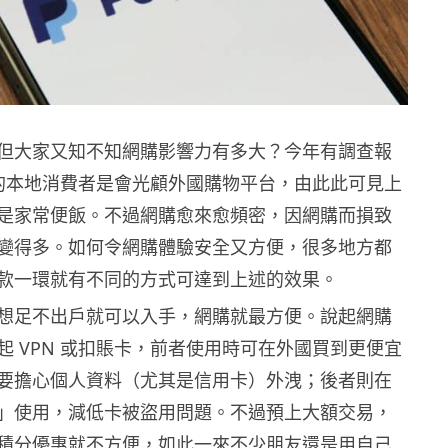
但大家又知不知網購影響力有多大？今年有調查報
的本地消費者是會光顧外國購物平台，由此此可見上
ng 已是家常便飯。不過網購愈來愈頻密，因網購而損致
變得多。如何令網購體驗安全又方便，很多地方都
款一環就有不同的方式可達到上述的效果。
想足不出戶就可以入手，網購就最方便。說起網購
起 VPN 或扣賬卡，前者使用時可在外國買到更便宜
要擔心個人資料（尤其是信用卡）外洩；後者則在
」使用，減低卡被盜用問題。不過預上大額交易，
積分優惠就不方便，如此一來不少朋友還是用自己