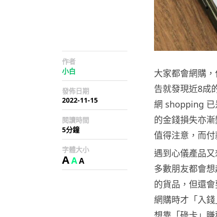
作者
小白
大家都會網購，
告就發現近8成
發佈日期
2022-11-15
網 shoppi
的金錢損失亦漸
閱讀時間
5分鐘
值得注意，而付
字體大小
遇到心儀產品又
A
A
A
多數朋友都會想
的貨品，但還會
網購時才「入錢
想靠「碌卡」賺