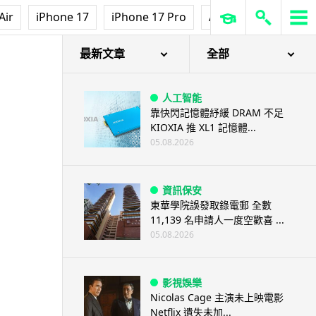
Air
iPhone 17
iPhone 17 Pro
AirPods Pro 3
Ap
最新文章
全部
人工智能
靠快閃記憶體紓緩 DRAM 不足
KIOXIA 推 XL1 記憶體...
05.08.2026
資訊保安
東華學院誤發取錄電郵 全數
11,139 名申請人一度空歡喜 ...
05.08.2026
影視娛樂
Nicolas Cage 主演未上映電影
Netflix 遺失未加...