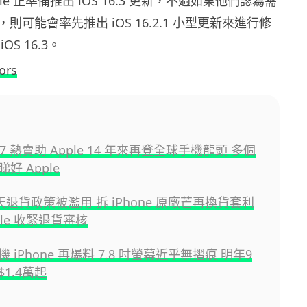
le 正準備推出 iOS 16.3 更新，不過如果他們認為需
則可能會率先推出 iOS 16.2.1 小型更新來進行修
S 16.3。
ors
 17 熱賣助 Apple 14 年來再登全球手機龍頭 多個
好 Apple
 天退貨政策被濫用 拆 iPhone 原廠芒再換貨套利
ple 收緊退貨審核
摺機 iPhone 再爆料 7.8 吋螢幕近乎無摺痕 明年9
1.4萬起