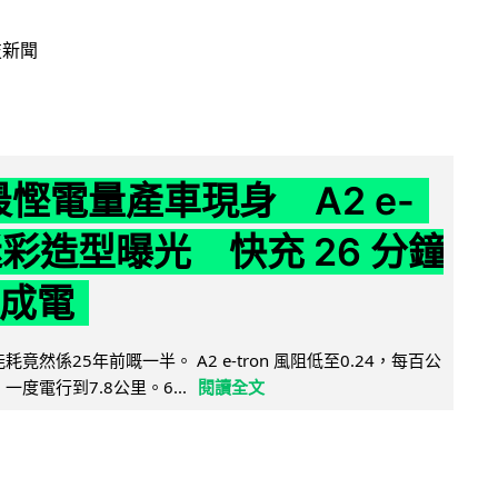
技新聞
 最慳電量產車現身 A2 e-
 迷彩造型曝光 快充 26 分鐘
 成電
能耗竟然係25年前嘅一半。 A2 e-tron 風阻低至0.24，每百公
，一度電行到7.8公里。6...
閱讀全文