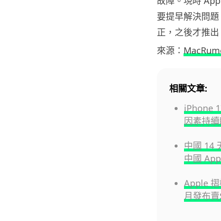
故障。現時 App
要提早解決問題，
正，之後才推出 iO
來源：
MacRum
相關文章:
iPhone
因素持續睇
中國 14
中國 Ap
Apple 
月發布賣$