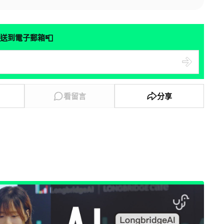
📮
送到電子郵箱
看留言
分享