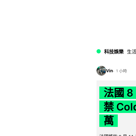
科技娛樂
生
Vin
1 小時
法國 8
禁 Co
萬