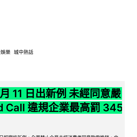
活娛樂
城中熱話
 月 11 日出新例 未經同意嚴
ld Call 違規企業最高罰 345