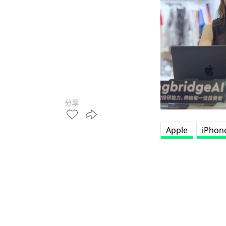
分享
Apple
iPhon