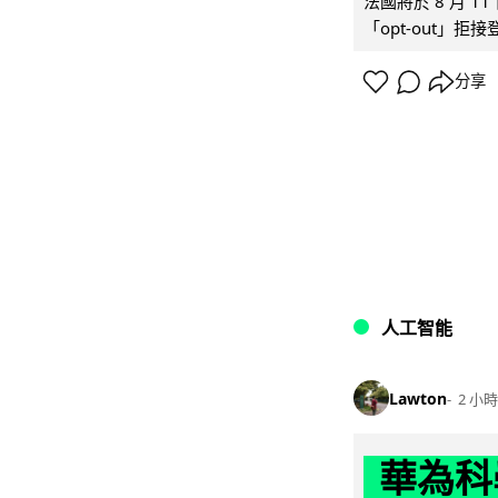
法國將於 8 月 
「opt-out」拒
分享
人工智能
Lawton
2 小時
華為科學