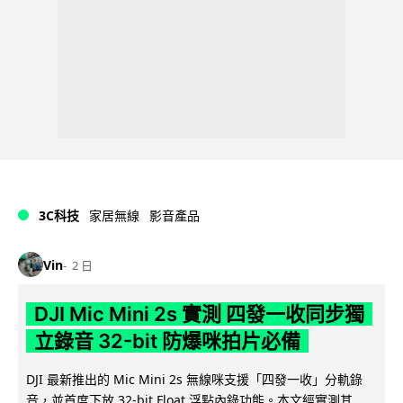
3C科技
家居無線
影音產品
Vin
2 日
DJI Mic Mini 2s 實測 四發一收同步獨
立錄音 32-bit 防爆咪拍片必備
DJI 最新推出的 Mic Mini 2s 無線咪支援「四發一收」分軌錄
音，並首度下放 32-bit Float 浮點內錄功能。本文經實測其...