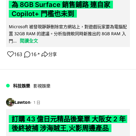
為 8GB Surface 銷售鋪路 連自家
Copilot+ 門檻也未到
Microsoft 被發現靜靜刪除官方網站上，對遊戲玩家要為電腦配
置 32GB RAM 的建議。分析指微軟同時新推出的 8GB RAM 入
閱讀全文
門...
163
16
分享
↗
科技娛樂
影視娛樂
Lawton
1 日
訂購 43 億日元精品後棄單 大阪女 2 年
後終被捕 涉海賊王,火影周邊產品