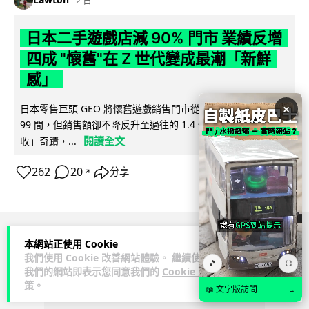
2 日
日本二手遊戲店減 90% 門市 業績反增
四成 "懷舊"在 Z 世代變成最潮「新鮮
感」
×
日本零售巨頭 GEO 將懷舊遊戲銷售門市從 1,000 間大幅減至
99 間，但銷售額卻不降反升至過往的 1.4 倍。做到「減店增
閱讀全文
收」奇蹟，...
262
20
分享
↗
ADVERTISEMENT
本網站正使用 Cookie
我們使用 Cookie 改善網站體驗。 繼續使用
🎵
⛶
我們的網站即表示您同意我們的
Cookie 政
策
。
📖 文字版訪問
→