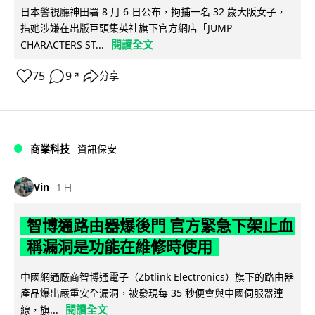
日本警視廳神田署 8 月 6 日公布，拘捕一名 32 歲大阪女子，
指她涉嫌在出版巨頭集英社旗下官方網店「JUMP
閱讀全文
CHARACTERS ST...
75
9
分享
↗
商業科技
資訊保安
Vin
1 日
智博通路由器爆後門 官方緊急下架止血
稱漏洞是功能在維修時使用
中國網通廠商智博通電子（Zbtlink Electronics）旗下的路由器
產品爆出嚴重安全漏洞，被發現每 35 秒便會與中國伺服器連
閱讀全文
線，旗...