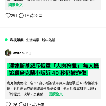
閱讀全文
251
1
分享
↗
科技娛樂
生活娛樂
城中熱話
Lawton
2 日
澤連斯基怒斥俄軍「人肉狩獵」 無人機
追殺烏克蘭小販近 40 秒仍被炸傷
烏克蘭克爾松一名 52 歲小販被俄軍無人機追擊近 40 秒後被炸
傷，影片由烏克蘭總統澤連斯基公開。他直斥俄軍對平民進行
閱讀全文
「狩獵式」攻擊，烏克蘭...
126
41
分享
↗