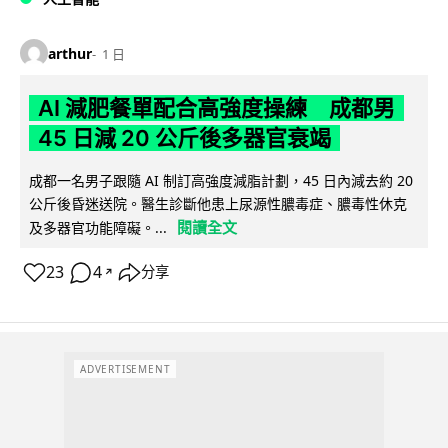
arthur
1 日
AI 減肥餐單配合高強度操練 成都男
45 日減 20 公斤後多器官衰竭
成都一名男子跟隨 AI 制訂高強度減脂計劃，45 日內減去約 20
公斤後昏迷送院。醫生診斷他患上尿源性膿毒症、膿毒性休克
閱讀全文
及多器官功能障礙。...
23
4
分享
↗
ADVERTISEMENT