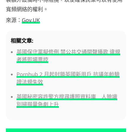
寬頻網絡的權利。
來源：
Gov.UK
相關文章:
英國保守黨擬修例 禁公共交通開聲播歌 違規
者將即場票控
Pornhub 2 月起封鎖英國新用戶 抗議年齡驗
證法規失效
英國秘密容許警方搜尋護照資料庫 人臉識
別掃描量急劇上升