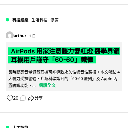
科技娛樂
生活科技
健康
arthur
1 日
AirPods 用家注意聽力響紅燈 醫學界籲
耳機用戶謹守「60-60」鐵律
長時間高音量佩戴耳機可能導致永久性噪音性聽損。本文盤點 4
大聽力受損警號，介紹科學護耳的「60-60 原則」及 Apple 內
閱讀全文
置防護功能，...
20
分享
人工智能