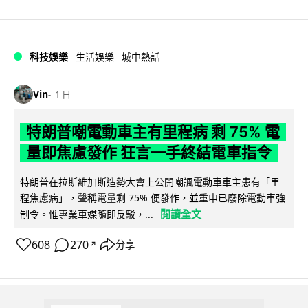
科技娛樂
生活娛樂
城中熱話
Vin
1 日
特朗普嘲電動車主有里程病 剩 75% 電
量即焦慮發作 狂言一手終結電車指令
特朗普在拉斯維加斯造勢大會上公開嘲諷電動車車主患有「里
程焦慮病」，聲稱電量剩 75% 便發作，並重申已廢除電動車強
閱讀全文
制令。惟專業車媒隨即反駁，...
608
270
分享
↗