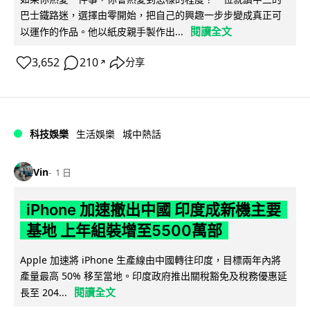
巴士鐵路迷，選擇由零開始，把自己的興趣一步步變成真正可
閱讀全文
以運作的作品。他以紙皮親手製作出...
3,652
210
分享
↗
科技娛樂
生活娛樂
城中熱話
Vin
1 日
iPhone 加速撤出中國 印度成新機主要
基地 上年組裝增至5500萬部
Apple 加速將 iPhone 生產線由中國轉往印度，目標兩年內將
產量最高 50% 移至當地。印度政府推出關稅豁免及稅務優惠延
閱讀全文
長至 204...