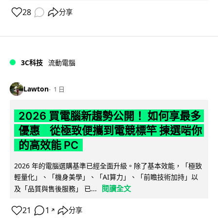
28
分享
3C科技
流動電腦
Lawton
1 日
2026 買電腦新趨勢公開！ 如何享最多
優惠 從極致便攜到電競標竿 揀選啱你
的高效能 PC
2026 年的電腦選購基準已經全面升級。除了基本效能，「極致
輕量化」、「機身美學」、「AI算力」、「前瞻技術加持」以
閱讀全文
及「品質與售後服務」 已...
21
1
分享
↗