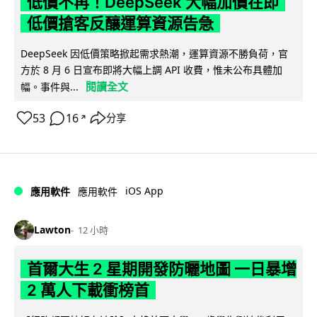
低價不再！DeepSeek 大幅加價在即
低價搶客反釀運算資源告急
DeepSeek 因低價策略掀起需求熱潮，運算資源不勝負荷，官
方於 8 月 6 日宣布即將大幅上調 API 收費，惟未公布具體加
閱讀全文
幅。事件與...
53
16
分享
↗
iOS App
應用軟件
應用軟件
Lawton
12 小時
首爾大生 2 星期開發防曬地圖 一日暴增
2 萬人下載衝榜首