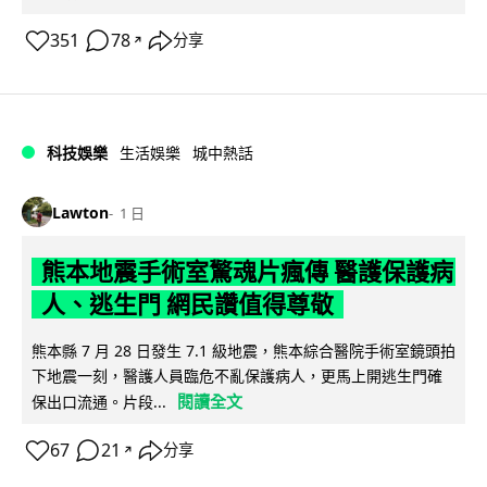
351
78
分享
↗
科技娛樂
生活娛樂
城中熱話
Lawton
1 日
熊本地震手術室驚魂片瘋傳 醫護保護病
人、逃生門 網民讚值得尊敬
熊本縣 7 月 28 日發生 7.1 級地震，熊本綜合醫院手術室鏡頭拍
下地震一刻，醫護人員臨危不亂保護病人，更馬上開逃生門確
閱讀全文
保出口流通。片段...
67
21
分享
↗