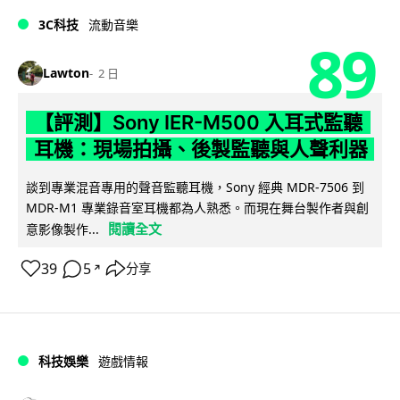
3C科技
流動音樂
89
Lawton
2 日
【評測】Sony IER-M500 入耳式監聽
耳機：現場拍攝、後製監聽與人聲利器
談到專業混音專用的聲音監聽耳機，Sony 經典 MDR-7506 到
MDR-M1 專業錄音室耳機都為人熟悉。而現在舞台製作者與創
閱讀全文
意影像製作...
39
5
分享
↗
科技娛樂
遊戲情報