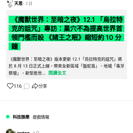
天恩
2 日
《魔獸世界：至暗之夜》12.1 「烏拉特
克的詛咒」專訪：巢穴不為提高世界首
領門檻而設 《諸王之眠》縮短約 10 分
鐘
《魔獸世界：至暗之夜》版本更新 12.1「烏拉特克的詛咒」將
於 8 月 13 日正式上線，帶來全新區域「盤蛇島」、地城「毒牙
閱讀全文
祭壇」、新型態世...
116
分享
科技娛樂
遊戲情報
Lawton