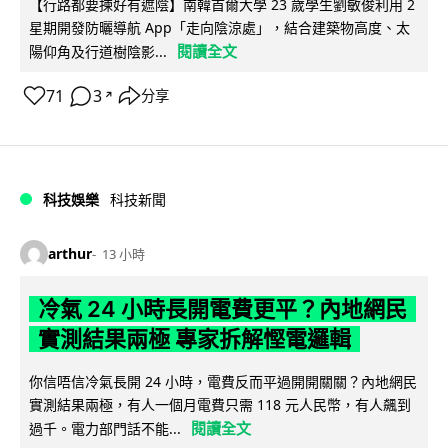
【行路都要揀好有遮陰】南韓首爾大學 23 歲學生劉敏俊利用 2
星期開發防曬導航 App「走向陰涼處」，結合建築物高度、太
閱讀全文
陽仰角及行道樹陰影...
71
3
分享
↗
科技娛樂
科技新聞
arthur
13 小時
冷氣 24 小時長開電費更平？內地網民
實測結果兩極 專家拆解慳電邏輯
你信唔信冷氣長開 24 小時，電費反而平過開開關關？內地網民
實測結果兩極，有人一個月電費只需 118 元人民幣，有人飆到
閱讀全文
過千。電力部門話不能...