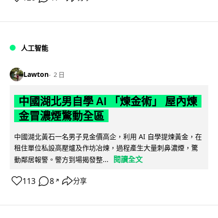
人工智能
Lawton
2 日
中國湖北男自學 AI 「煉金術」 屋內煉
金冒濃煙驚動全區
中國湖北黃石一名男子見金價高企，利用 AI 自學提煉黃金，在
租住單位私設高壓爐及作坊冶煉，過程產生大量刺鼻濃煙，驚
閱讀全文
動鄰居報警。警方到場揭發整...
113
8
分享
↗