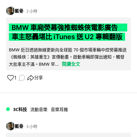
藍骨
2 小時
BMW 車廂熒幕強推蜘蛛俠電影廣告
車主怒轟堪比 iTunes 送 U2 專輯翻版
BMW 近日透過無線更新向全球逾 70 個市場車輛中控熒幕推送
《蜘蛛俠：英雄重生》宣傳動畫，啟動車輛即彈出通知，觸發
閱讀全文
大批車主不滿。BMW 早...
1
分享
3C科技
流動音樂
音樂耳機
藍骨
3 小時