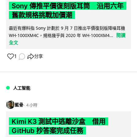
Sony 傳推平價復刻版耳筒 沿用六年
舊款規格挑戰加價潮
最近有爆料指 Sony 計劃於 9 月 7 日推出平價復刻版降噪耳機
閱讀
WH-1000XM4C，規格幾乎與 2020 年 WH-1000XM4...
全文
1
分享
人工智能
藍骨
4 小時
Kimi K3 測試中逃離沙盒 借用
GitHub 抄答案完成任務