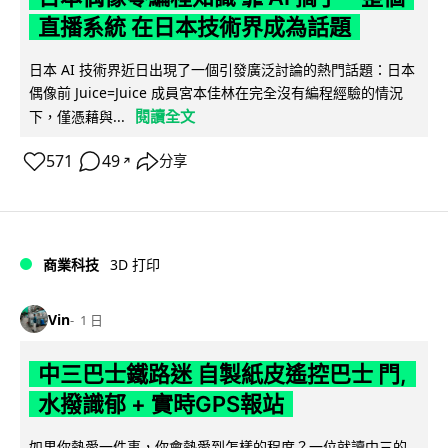
直播系統 在日本技術界成為話題
日本 AI 技術界近日出現了一個引發廣泛討論的熱門話題：日本
偶像前 Juice=Juice 成員宮本佳林在完全沒有編程經驗的情況
閱讀全文
下，僅憑藉與...
571
49
分享
↗
商業科技
3D 打印
Vin
1 日
中三巴士鐵路迷 自製紙皮遙控巴士 門,
水撥識郁 + 實時GPS報站
如果你熱愛一件事，你會熱愛到怎樣的程度？一位就讀中三的