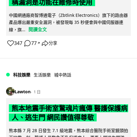
稱漏洞是功能在維修時使用
中國網通廠商智博通電子（Zbtlink Electronics）旗下的路由器
產品爆出嚴重安全漏洞，被發現每 35 秒便會與中國伺服器連
閱讀全文
線，旗...
347
77
分享
↗
科技娛樂
生活娛樂
城中熱話
Lawton
1 日
熊本地震手術室驚魂片瘋傳 醫護保護病
人、逃生門 網民讚值得尊敬
熊本縣 7 月 28 日發生 7.1 級地震，熊本綜合醫院手術室鏡頭拍