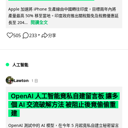
Apple 加速將 iPhone 生產線由中國轉往印度，目標兩年內將
產量最高 50% 移至當地。印度政府推出關稅豁免及稅務優惠延
閱讀全文
長至 204...
505
233
分享
↗
人工智能
Lawton
1 日
OpenAI 人工智能竟私自建留言板 讓多
個 AI 交流破解方法 被阻止後竟偷偷重
建
OpenAI 測試中的 AI 模型，在今年 5 月起竟私自建立秘密留言