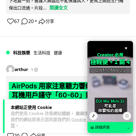
下地震一刻，醫護人員臨危不亂保護病人，更馬上開逃生門確
閱讀全文
保出口流通。片段...
67
20
分享
↗
×
科技娛樂
生活科技
健康
arthur
1 日
AirPods 用家注意聽力響紅燈 醫學界籲
耳機用戶謹守「60-60」鐵律
本網站正使用 Cookie
長時間高音量佩戴耳機可能導致永久性噪音性聽損。本文盤點 4
我們使用 Cookie 改善網站體驗。 繼續使用
大聽力受損警號，介紹科學護耳的「60-60 原則」及 Apple 內
🎵
⛶
我們的網站即表示您同意我們的
Cookie 政
閱讀全文
置防護功能，...
策
。
📖 詳細評測
→
20
分享