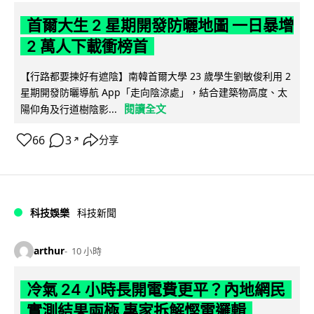
首爾大生 2 星期開發防曬地圖 一日暴增
2 萬人下載衝榜首
【行路都要揀好有遮陰】南韓首爾大學 23 歲學生劉敏俊利用 2
星期開發防曬導航 App「走向陰涼處」，結合建築物高度、太
閱讀全文
陽仰角及行道樹陰影...
66
3
分享
↗
科技娛樂
科技新聞
arthur
10 小時
冷氣 24 小時長開電費更平？內地網民
實測結果兩極 專家拆解慳電邏輯