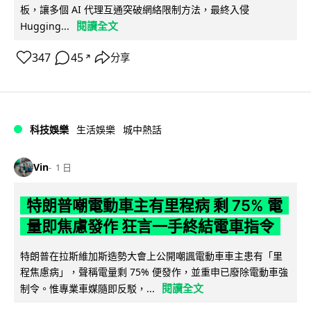
板，讓多個 AI 代理互通突破網絡限制方法，最終入侵
閱讀全文
Hugging...
347
45
分享
↗
科技娛樂
生活娛樂
城中熱話
Vin
1 日
特朗普嘲電動車主有里程病 剩 75% 電
量即焦慮發作 狂言一手終結電車指令
特朗普在拉斯維加斯造勢大會上公開嘲諷電動車車主患有「里
程焦慮病」，聲稱電量剩 75% 便發作，並重申已廢除電動車強
閱讀全文
制令。惟專業車媒隨即反駁，...