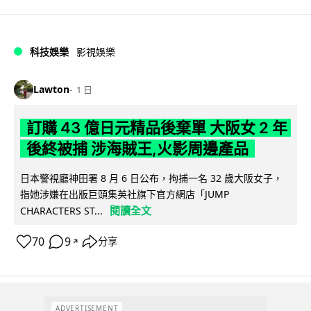
科技娛樂
影視娛樂
Lawton
1 日
訂購 43 億日元精品後棄單 大阪女 2 年
後終被捕 涉海賊王,火影周邊產品
日本警視廳神田署 8 月 6 日公布，拘捕一名 32 歲大阪女子，
指她涉嫌在出版巨頭集英社旗下官方網店「JUMP
閱讀全文
CHARACTERS ST...
70
9
分享
↗
ADVERTISEMENT