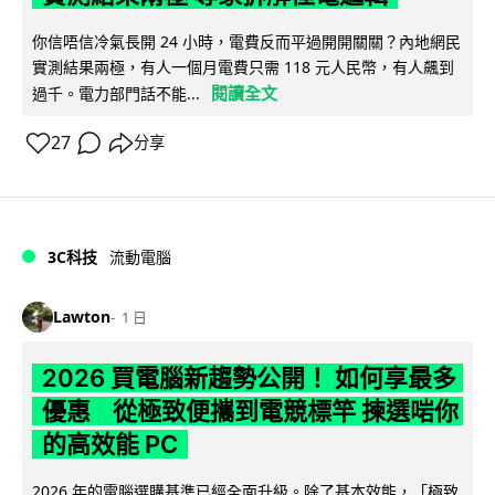
你信唔信冷氣長開 24 小時，電費反而平過開開關關？內地網民
實測結果兩極，有人一個月電費只需 118 元人民幣，有人飆到
閱讀全文
過千。電力部門話不能...
27
分享
3C科技
流動電腦
Lawton
1 日
2026 買電腦新趨勢公開！ 如何享最多
優惠 從極致便攜到電競標竿 揀選啱你
的高效能 PC
2026 年的電腦選購基準已經全面升級。除了基本效能，「極致