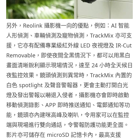
另外，Reolink 攝影機一向的優點，例如：AI 智能
人形偵測、車輛偵測及寵物偵測，TrackMix 亦可支
援，它亦有配備專業級紅外線 LED 夜視燈及 IR-Cut
Removable，即使夜間全黑情況下，都可以用黑白
畫面清晰銳利顯示現場情況，達至 24 小時全天候日
夜監控效果。鏡頭偵測到異常時，TrackMix 內置的
白色 spotlight 及聲音警報器，更會主動打開白光
燈及發出警報以嚇退入侵者，攝影機亦會即時啟動
移動偵測錄影、APP 即時推送通知、電郵通知等功
能，鏡頭亦內建咪高峰及喇叭，令用家可以在監控
端與現場進行雙向通話，令警報防護功能更全面。
影片亦可儲存在 microSD 記憶卡內，最高支援