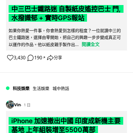
中三巴士鐵路迷 自製紙皮遙控巴士 門,
水撥識郁 + 實時GPS報站
如果你熱愛一件事，你會熱愛到怎樣的程度？一位就讀中三的
巴士鐵路迷，選擇由零開始，把自己的興趣一步步變成真正可
閱讀全文
以運作的作品。他以紙皮親手製作出...
3,430
190
分享
↗
科技娛樂
生活娛樂
城中熱話
Vin
1 日
iPhone 加速撤出中國 印度成新機主要
基地 上年組裝增至5500萬部