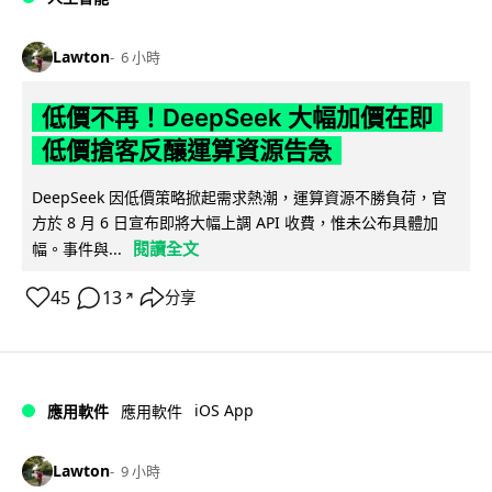
Lawton
6 小時
低價不再！DeepSeek 大幅加價在即
低價搶客反釀運算資源告急
DeepSeek 因低價策略掀起需求熱潮，運算資源不勝負荷，官
方於 8 月 6 日宣布即將大幅上調 API 收費，惟未公布具體加
閱讀全文
幅。事件與...
45
13
分享
↗
iOS App
應用軟件
應用軟件
Lawton
9 小時