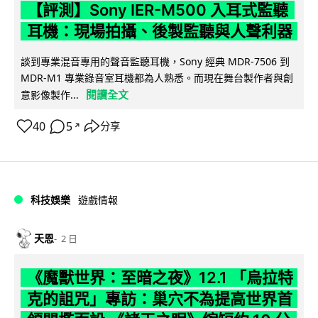
【評測】Sony IER-M500 入耳式監聽
耳機：現場拍攝、後製監聽與人聲利器
談到專業混音專用的聲音監聽耳機，Sony 經典 MDR-7506 到
MDR-M1 專業錄音室耳機都為人熟悉。而現在舞台製作者與創
閱讀全文
意影像製作...
40
5
分享
↗
科技娛樂
遊戲情報
天恩
2 日
《魔獸世界：至暗之夜》12.1 「烏拉特
克的詛咒」專訪：巢穴不為提高世界首