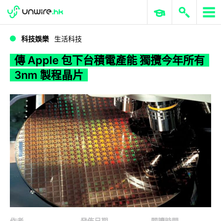
WWDC 2026
GenAI 與雲端科技專區
ERP 與商業 AI
傳 Apple 包下台積電產能 獨攬今年所有 3nm 製程晶片
科技娛樂
生活科技
傳 Apple 包下台積電產能 獨攬今年所有
3nm 製程晶片
作者
發佈日期
閱讀時間