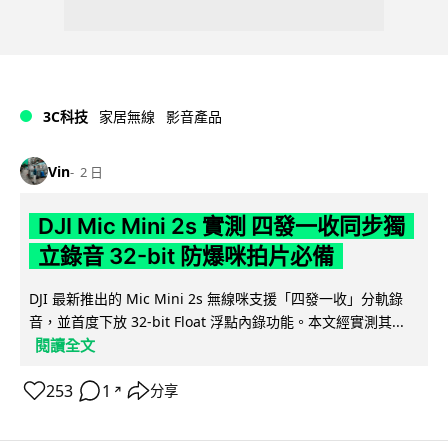
3C科技
家居無線
影音產品
Vin
2 日
DJI Mic Mini 2s 實測 四發一收同步獨
立錄音 32-bit 防爆咪拍片必備
DJI 最新推出的 Mic Mini 2s 無線咪支援「四發一收」分軌錄
音，並首度下放 32-bit Float 浮點內錄功能。本文經實測其...
閱讀全文
253
1
分享
↗