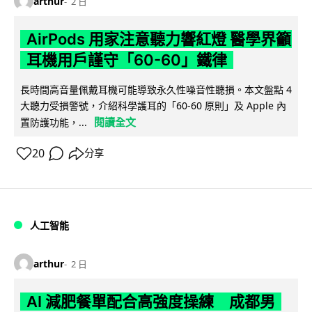
arthur
2 日
AirPods 用家注意聽力響紅燈 醫學界籲
耳機用戶謹守「60-60」鐵律
長時間高音量佩戴耳機可能導致永久性噪音性聽損。本文盤點 4
大聽力受損警號，介紹科學護耳的「60-60 原則」及 Apple 內
閱讀全文
置防護功能，...
20
分享
人工智能
arthur
2 日
AI 減肥餐單配合高強度操練 成都男