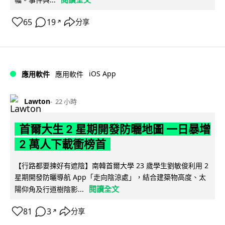
65
19
分享
↗
iOS App
應用軟件
應用軟件
Lawton
22 小時
首爾大生 2 星期開發防曬地圖 一日暴增
2 萬人下載衝榜首
【行路都要揀好有遮陰】南韓首爾大學 23 歲學生劉敏俊利用 2
星期開發防曬導航 App「走向陰涼處」，結合建築物高度、太
閱讀全文
陽仰角及行道樹陰影...
81
3
分享
↗