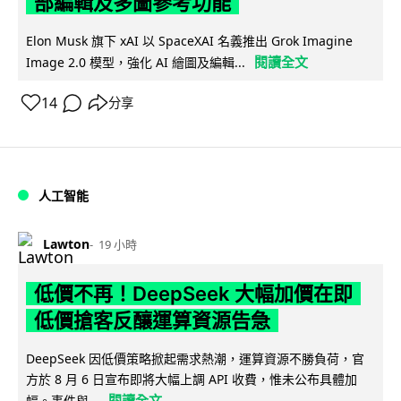
部編輯及多圖參考功能
Elon Musk 旗下 xAI 以 SpaceXAI 名義推出 Grok Imagine
閱讀全文
Image 2.0 模型，強化 AI 繪圖及編輯...
14
分享
人工智能
Lawton
19 小時
低價不再！DeepSeek 大幅加價在即
低價搶客反釀運算資源告急
DeepSeek 因低價策略掀起需求熱潮，運算資源不勝負荷，官
方於 8 月 6 日宣布即將大幅上調 API 收費，惟未公布具體加
閱讀全文
幅。事件與...