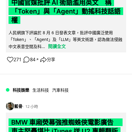
中國官媒批評 AI 術語濫用英文 稱
「Token」與「Agent」動搖科技話語
權
人民網旗下評論於 8 月 6 日發表文章，批評中國廣泛使用
「Token」、「Agent」及「LLM」等英文術語，認為做法侵蝕
閱讀全文
中文表意空間及科...
271
84
分享
↗
科技娛樂
生活科技
汽車科技
藍骨
12 小時
BMW 車廂熒幕強推蜘蛛俠電影廣告
車主怒轟堪比 iTunes 送 U2 專輯翻版