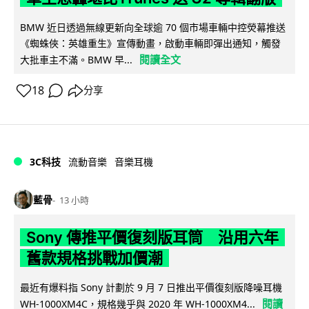
BMW 近日透過無線更新向全球逾 70 個市場車輛中控熒幕推送
《蜘蛛俠：英雄重生》宣傳動畫，啟動車輛即彈出通知，觸發
閱讀全文
大批車主不滿。BMW 早...
18
分享
3C科技
流動音樂
音樂耳機
藍骨
13 小時
Sony 傳推平價復刻版耳筒 沿用六年
舊款規格挑戰加價潮
最近有爆料指 Sony 計劃於 9 月 7 日推出平價復刻版降噪耳機
閱讀
WH-1000XM4C，規格幾乎與 2020 年 WH-1000XM4...