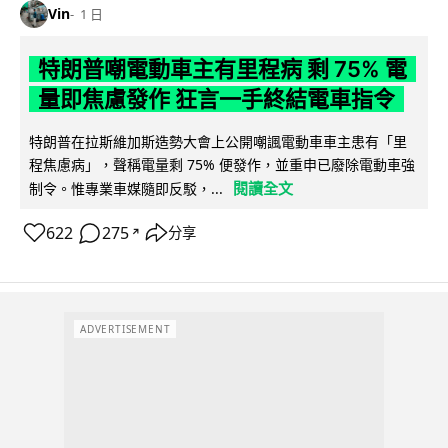
Vin
1 日
特朗普嘲電動車主有里程病 剩 75% 電
量即焦慮發作 狂言一手終結電車指令
特朗普在拉斯維加斯造勢大會上公開嘲諷電動車車主患有「里
程焦慮病」，聲稱電量剩 75% 便發作，並重申已廢除電動車強
閱讀全文
制令。惟專業車媒隨即反駁，...
622
275
分享
↗
ADVERTISEMENT