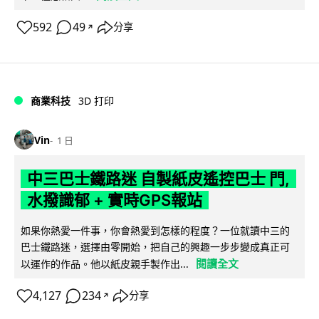
592
49
分享
↗
商業科技
3D 打印
Vin
1 日
中三巴士鐵路迷 自製紙皮遙控巴士 門,
水撥識郁 + 實時GPS報站
如果你熱愛一件事，你會熱愛到怎樣的程度？一位就讀中三的
巴士鐵路迷，選擇由零開始，把自己的興趣一步步變成真正可
閱讀全文
以運作的作品。他以紙皮親手製作出...
4,127
234
分享
↗