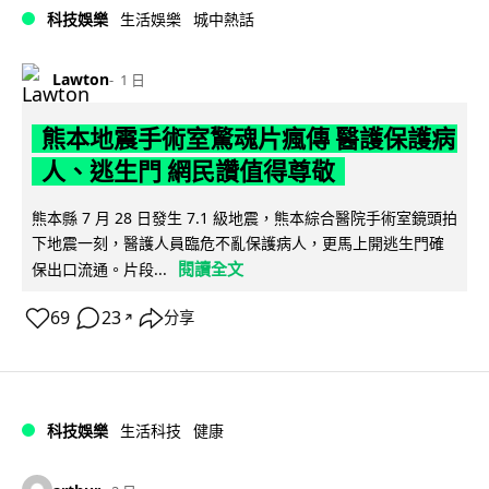
科技娛樂
生活娛樂
城中熱話
Lawton
1 日
熊本地震手術室驚魂片瘋傳 醫護保護病
人、逃生門 網民讚值得尊敬
熊本縣 7 月 28 日發生 7.1 級地震，熊本綜合醫院手術室鏡頭拍
下地震一刻，醫護人員臨危不亂保護病人，更馬上開逃生門確
閱讀全文
保出口流通。片段...
69
23
分享
↗
科技娛樂
生活科技
健康