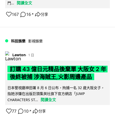
閱讀全文
門...
167
16
分享
↗
科技娛樂
影視娛樂
Lawton
1 日
訂購 43 億日元精品後棄單 大阪女 2 年
後終被捕 涉海賊王,火影周邊產品
日本警視廳神田署 8 月 6 日公布，拘捕一名 32 歲大阪女子，
指她涉嫌在出版巨頭集英社旗下官方網店「JUMP
閱讀全文
CHARACTERS ST...
77
10
分享
↗