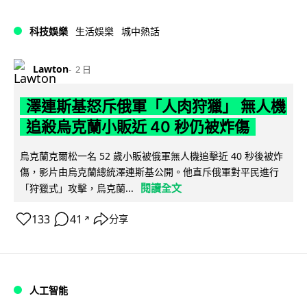
科技娛樂
生活娛樂
城中熱話
Lawton
2 日
澤連斯基怒斥俄軍「人肉狩獵」 無人機
追殺烏克蘭小販近 40 秒仍被炸傷
烏克蘭克爾松一名 52 歲小販被俄軍無人機追擊近 40 秒後被炸
傷，影片由烏克蘭總統澤連斯基公開。他直斥俄軍對平民進行
閱讀全文
「狩獵式」攻擊，烏克蘭...
133
41
分享
↗
人工智能