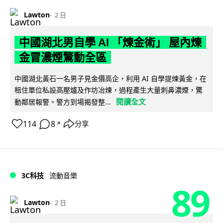
Lawton
2 日
中國湖北男自學 AI 「煉金術」 屋內煉
金冒濃煙驚動全區
中國湖北黃石一名男子見金價高企，利用 AI 自學提煉黃金，在
租住單位私設高壓爐及作坊冶煉，過程產生大量刺鼻濃煙，驚
閱讀全文
動鄰居報警。警方到場揭發整...
114
8
分享
↗
3C科技
流動音樂
89
Lawton
2 日