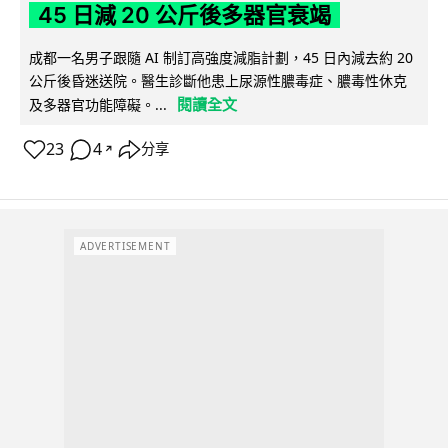
45 日減 20 公斤後多器官衰竭
成都一名男子跟隨 AI 制訂高強度減脂計劃，45 日內減去約 20
公斤後昏迷送院。醫生診斷他患上尿源性膿毒症、膿毒性休克
閱讀全文
及多器官功能障礙。...
23
4
分享
↗
ADVERTISEMENT