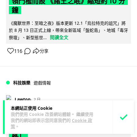
領門檻而設 《諸王之眠》縮短約 10 分
鐘
《魔獸世界：至暗之夜》版本更新 12.1「烏拉特克的詛咒」將
於 8 月 13 日正式上線，帶來全新區域「盤蛇島」、地城「毒牙
閱讀全文
祭壇」、新型態世...
116
分享
科技娛樂
遊戲情報
Lawton
2 日
本網站正使用 Cookie
我們使用 Cookie 改善網站體驗。 繼續使用
日本二手遊戲店減 90% 門市 業績反增
我們的網站即表示您同意我們的
Cookie 政
四成 "懷舊"在 Z 世代變成最潮「新鮮
策
。
感」