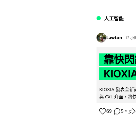
人工智能
Lawton
13 小
靠快閃
KIOX
KIOXIA 發表全
與 CXL 介面，
69
5
↗