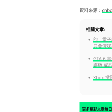
資料來源：
cnbc
相關文章:
的士電子
只會俾咪
GTA 6
碟版 或於
Xbox 
更多精彩文章每日