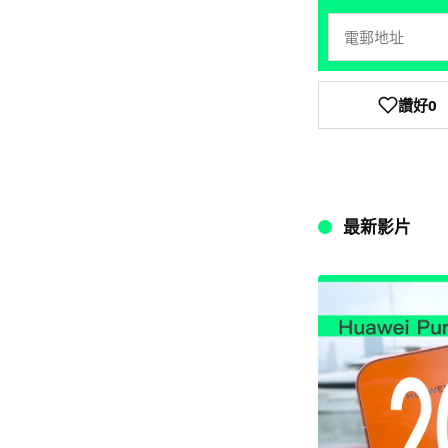
讚好
0
最新影片