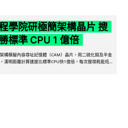
程學院研極簡架構晶片 搜
標準 CPU 1 億倍
架構模擬內容尋址記憶體（CAM）晶片，用二硫化鉬及半金
，漢明距離計算速度比標準CPU快1億倍，每次搜尋耗能低...