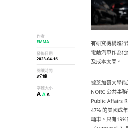
作者
EMMA
有研究機構進行
電動汽車作為他
發佈日期
2023-04-16
及成本太高。
閱讀時間
3分鐘
據芝加哥大學能源政策
字體大小
NORC 公共事務研究
A
A
A
Public Aff
47% 的美國
輛車。只有19%