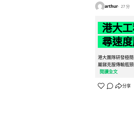
arthur
27 分
港大工
尋速度勝
港大團隊研發極簡
屬銻克服傳輸瓶頸
閱讀全文
分享