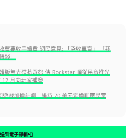
收費要收手續費 網民意見: 「濫收車資」 「我
錶錢」
 實體版無光碟惹眾怒 傳 Rockstar 順從民意推光
 12 月向玩家補發
撤回遊戲加價計劃 維持 70 美元定價順應民意
📮
送到電子郵箱