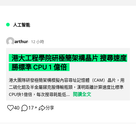
人工智能
arthur
12 小時
港大工程學院研極簡架構晶片 搜尋速度
勝標準 CPU 1 億倍
港大團隊研發極簡架構模擬內容尋址記憶體（CAM）晶片，用
二硫化鉬及半金屬銻克服傳輸瓶頸，漢明距離計算速度比標準
閱讀全文
CPU快1億倍，每次搜尋耗能低...
40
17
分享
↗