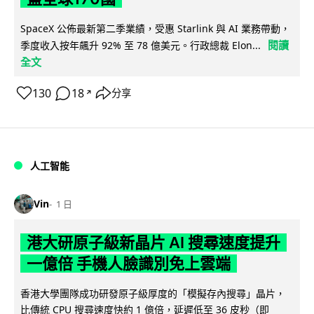
SpaceX 公佈最新第二季業績，受惠 Starlink 與 AI 業務帶動，
閱讀
季度收入按年飆升 92% 至 78 億美元。行政總裁 Elon...
全文
130
18
分享
↗
人工智能
Vin
1 日
港大研原子級新晶片 AI 搜尋速度提升
一億倍 手機人臉識別免上雲端
香港大學團隊成功研發原子級厚度的「模擬存內搜尋」晶片，
比傳統 CPU 搜尋速度快約 1 億倍，延遲低至 36 皮秒（即