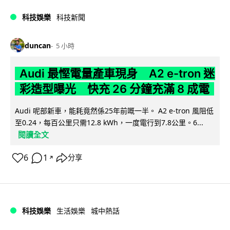
科技娛樂
科技新聞
duncan
5 小時
Audi 最慳電量產車現身 A2 e-tron 迷
彩造型曝光 快充 26 分鐘充滿 8 成電
Audi 呢部新車，能耗竟然係25年前嘅一半。 A2 e-tron 風阻低
至0.24，每百公里只需12.8 kWh，一度電行到7.8公里。6...
閱讀全文
6
1
分享
↗
科技娛樂
生活娛樂
城中熱話