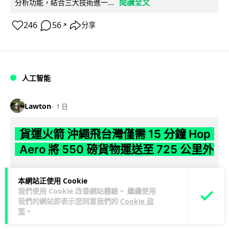
閱讀全文
分析功能，結合三大技術進一...
246
56
分享
↗
人工智能
Lawton
1 日
貨運火箭 沖繩飛台灣僅需 15 分鐘 Hop
Aero 將 550 磅貨物運送至 725 公里外
【真正用火箭送貨】美國初創 Hop Aero 公開自動駕駛貨運火
本網站正使用 Cookie
箭，聲稱可在 15 分鐘內將 250 公斤物資投送 750 公里外，並
我們使用 Cookie 改善網站體驗。 繼續使用
閱讀全文
以沖繩...
我們的網站即表示您同意我們的
Cookie 政
策
。
53
6
分享
↗