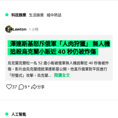
科技娛樂
生活娛樂
城中熱話
Lawton
1 小時
澤連斯基怒斥俄軍「人肉狩獵」 無人機
追殺烏克蘭小販近 40 秒仍被炸傷
烏克蘭克爾松一名 52 歲小販被俄軍無人機追擊近 40 秒後被炸
傷，影片由烏克蘭總統澤連斯基公開。他直斥俄軍對平民進行
閱讀全文
「狩獵式」攻擊，烏克蘭...
37
9
分享
↗
人工智能