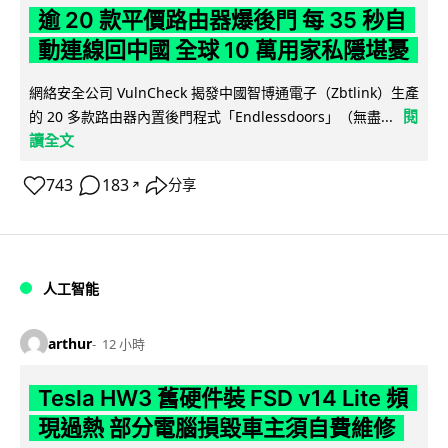
逾 20 款平價路由器爆後門 每 35 秒自
動連線回中國 全球 10 萬用家私隱堪憂
網絡安全公司 VulnCheck 揭發中國智博通電子（Zbtlink）生產
閱
的 20 多款路由器內置後門程式「Endlessdoors」（無盡...
讀全文
743
183
分享
↗
人工智能
arthur
12 小時
Tesla HW3 舊硬件裝 FSD v14 Lite 頻
現過熱 部分電腦損毀車主須自費維修