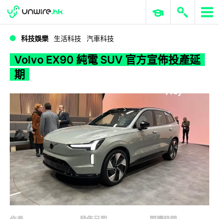
WWDC 2026
GenAI 與雲端科技專區
ERP 與商業 AI
Volvo EX90 純電 SUV 官方宣佈投產延期
科技娛樂
生活科技
汽車科技
Volvo EX90 純電 SUV 官方宣佈投產延
期
作者
發佈日期
閱讀時間