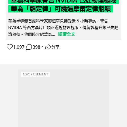
華為科學家警告 NVIDIA 已近物理極限
華為「韜定律」可繞過摩爾定律瓶頸
華為半導體首席科學家廖恒罕見接受近 5 小時專訪，警告
NVIDIA 等西方晶片巨頭正逼近物理極限，傳統製程升級已失經
閱讀全文
濟效益。他同時介紹華為...
1,097
398
分享
↗
ADVERTISEMENT