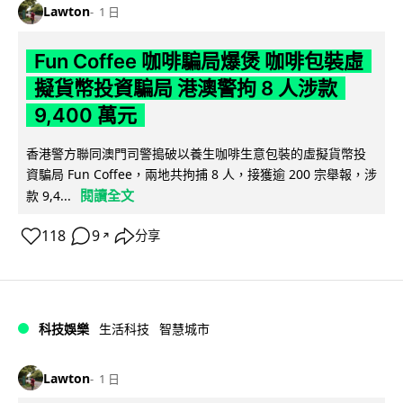
Lawton
1 日
Fun Coffee 咖啡騙局爆煲 咖啡包裝虛
擬貨幣投資騙局 港澳警拘 8 人涉款
9,400 萬元
香港警方聯同澳門司警搗破以養生咖啡生意包裝的虛擬貨幣投
資騙局 Fun Coffee，兩地共拘捕 8 人，接獲逾 200 宗舉報，涉
閱讀全文
款 9,4...
118
9
分享
↗
科技娛樂
生活科技
智慧城市
Lawton
1 日