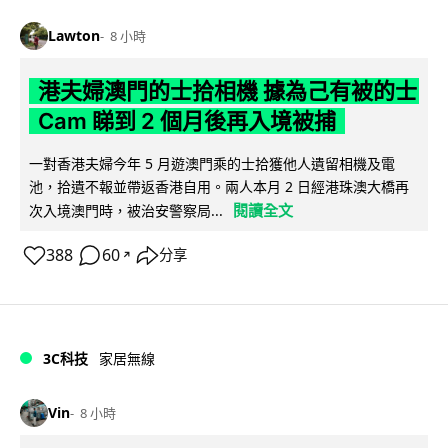
Lawton
8 小時
港夫婦澳門的士拾相機 據為己有被的士
Cam 睇到 2 個月後再入境被捕
一對香港夫婦今年 5 月遊澳門乘的士拾獲他人遺留相機及電
池，拾遺不報並帶返香港自用。兩人本月 2 日經港珠澳大橋再
閱讀全文
次入境澳門時，被治安警察局...
388
60
分享
↗
3C科技
家居無線
Vin
8 小時