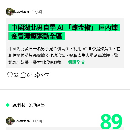
Lawton
1 小時
中國湖北男自學 AI 「煉金術」 屋內煉
金冒濃煙驚動全區
中國湖北黃石一名男子見金價高企，利用 AI 自學提煉黃金，在
租住單位私設高壓爐及作坊冶煉，過程產生大量刺鼻濃煙，驚
閱讀全文
動鄰居報警。警方到場揭發整...
52
6
分享
↗
3C科技
流動音樂
89
Lawton
3 小時