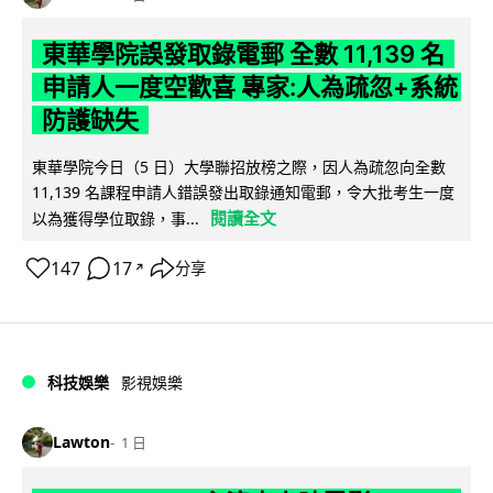
東華學院誤發取錄電郵 全數 11,139 名
申請人一度空歡喜 專家:人為疏忽+系統
防護缺失
東華學院今日（5 日）大學聯招放榜之際，因人為疏忽向全數
11,139 名課程申請人錯誤發出取錄通知電郵，令大批考生一度
閱讀全文
以為獲得學位取錄，事...
147
17
分享
↗
科技娛樂
影視娛樂
Lawton
1 日