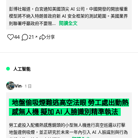
彭博社報道，白宮通知美國頂尖 AI 公司，中國開發的開放權重
模型將不納入特朗普政府新 AI 安全框架的測試範圍。美國業界
閱讀全文
則聯署呼籲政府不要限...
44
21
分享
↗
人工智能
Vin
1 日
地盤偷吸煙難逃高空法眼 勞工處出動熱
感無人機 擬加 AI 人臉識別精準執法
勞工處投入配備熱感應鏡頭的小型無人機進行高空巡邏以打擊
地盤違例吸煙，並正研究於未來一年內引入 AI 人臉識別與行為