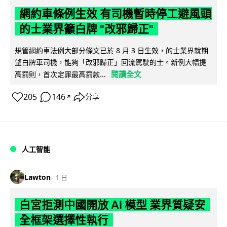
網約車條例生效 有司機暫時停工避風頭
的士業界籲白牌 "改邪歸正"
規管網約車法例大部分條文已於 8 月 3 日生效，的士業界就期
望白牌車司機，能夠「改邪歸正」回流駕駛的士。新例大幅提
閱讀全文
高罰則，首次定罪最高罰款...
205
146
分享
↗
人工智能
Lawton
1 日
白宮拒測中國開放 AI 模型 業界質疑安
全框架選擇性執行