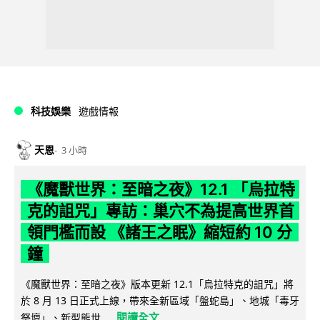
科技娛樂
遊戲情報
天恩
3 小時
《魔獸世界：至暗之夜》12.1 「烏拉特
克的詛咒」專訪：巢穴不為提高世界首
領門檻而設 《諸王之眠》縮短約 10 分
鐘
《魔獸世界：至暗之夜》版本更新 12.1「烏拉特克的詛咒」將
於 8 月 13 日正式上線，帶來全新區域「盤蛇島」、地城「毒牙
閱讀全文
祭壇」、新型態世...