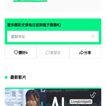
📮
更多精彩文章每日送到電子郵箱
讚好
0
看留言
分享
最新影片