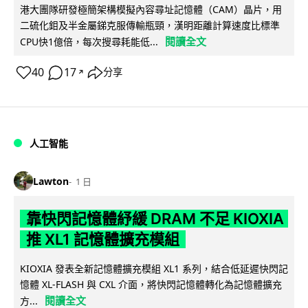
港大團隊研發極簡架構模擬內容尋址記憶體（CAM）晶片，用
二硫化鉬及半金屬銻克服傳輸瓶頸，漢明距離計算速度比標準
閱讀全文
CPU快1億倍，每次搜尋耗能低...
40
17
分享
↗
人工智能
Lawton
1 日
靠快閃記憶體紓緩 DRAM 不足 KIOXIA
推 XL1 記憶體擴充模組
KIOXIA 發表全新記憶體擴充模組 XL1 系列，結合低延遲快閃記
憶體 XL-FLASH 與 CXL 介面，將快閃記憶體轉化為記憶體擴充
閱讀全文
方...