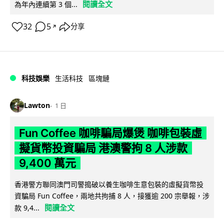
閱讀全文
為年內連續第 3 個...
32
5
分享
↗
科技娛樂
生活科技
區塊鏈
Lawton
1 日
Fun Coffee 咖啡騙局爆煲 咖啡包裝虛
擬貨幣投資騙局 港澳警拘 8 人涉款
9,400 萬元
香港警方聯同澳門司警搗破以養生咖啡生意包裝的虛擬貨幣投
資騙局 Fun Coffee，兩地共拘捕 8 人，接獲逾 200 宗舉報，涉
閱讀全文
款 9,4...