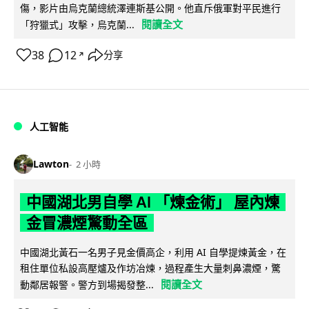
傷，影片由烏克蘭總統澤連斯基公開。他直斥俄軍對平民進行
閱讀全文
「狩獵式」攻擊，烏克蘭...
38
12
分享
↗
人工智能
Lawton
2 小時
中國湖北男自學 AI 「煉金術」 屋內煉
金冒濃煙驚動全區
中國湖北黃石一名男子見金價高企，利用 AI 自學提煉黃金，在
租住單位私設高壓爐及作坊冶煉，過程產生大量刺鼻濃煙，驚
閱讀全文
動鄰居報警。警方到場揭發整...