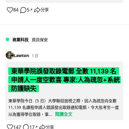
84
5
分享
↗
商業科技
資訊保安
Lawton
1 日
東華學院誤發取錄電郵 全數 11,139 名
申請人一度空歡喜 專家:人為疏忽+系統
防護缺失
東華學院今日（5 日）大學聯招放榜之際，因人為疏忽向全數
11,139 名課程申請人錯誤發出取錄通知電郵，令大批考生一度
閱讀全文
以為獲得學位取錄，事...
147
17
分享
↗