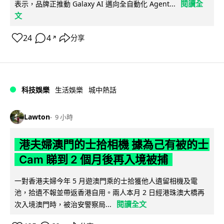
閱讀全
表示，品牌正推動 Galaxy AI 邁向全自動化 Agent...
文
24
4
分享
↗
科技娛樂
生活娛樂
城中熱話
Lawton
9 小時
港夫婦澳門的士拾相機 據為己有被的士
Cam 睇到 2 個月後再入境被捕
一對香港夫婦今年 5 月遊澳門乘的士拾獲他人遺留相機及電
池，拾遺不報並帶返香港自用。兩人本月 2 日經港珠澳大橋再
閱讀全文
次入境澳門時，被治安警察局...