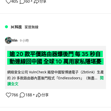
405
60
分享
↗
3C科技
家居無線
Vin
9 小時
逾 20 款平價路由器爆後門 每 35 秒自
動連線回中國 全球 10 萬用家私隱堪憂
網絡安全公司 VulnCheck 揭發中國智博通電子（Zbtlink）生產
閱
的 20 多款路由器內置後門程式「Endlessdoors」（無盡...
讀全文
766
188
分享
↗