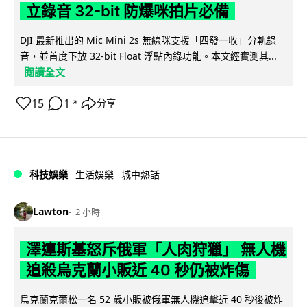
立錄音 32-bit 防爆咪拍片必備
DJI 最新推出的 Mic Mini 2s 無線咪支援「四發一收」分軌錄
音，並首度下放 32-bit Float 浮點內錄功能。本文經實測其...
閱讀全文
15
1
分享
↗
科技娛樂
生活娛樂
城中熱話
Lawton
2 小時
澤連斯基怒斥俄軍「人肉狩獵」 無人機
追殺烏克蘭小販近 40 秒仍被炸傷
烏克蘭克爾松一名 52 歲小販被俄軍無人機追擊近 40 秒後被炸