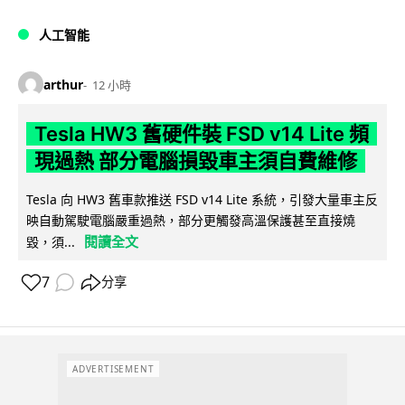
人工智能
arthur
12 小時
Tesla HW3 舊硬件裝 FSD v14 Lite 頻
現過熱 部分電腦損毀車主須自費維修
Tesla 向 HW3 舊車款推送 FSD v14 Lite 系統，引發大量車主反
映自動駕駛電腦嚴重過熱，部分更觸發高溫保護甚至直接燒
閱讀全文
毀，須...
7
分享
ADVERTISEMENT