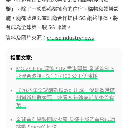
驗」。除了一般郵輪都擁有的住宿、購物和娛樂設
施，魔都號還跟電訊商合作提供 5G 網絡訊號，將
會成為全球第一艘 5G 郵輪。
資料及圖片來源：
cruiseindustrynews
相關文章:
MG ZS HEV 混能 SUV 香港開售 全球首創 3
速混合波箱+ 5.1 升/100 公里低油耗
《2025年全球創新指數》出爐 深圳香港廣
州創新集群奪冠 連續 5 年躋身前茅後首奪
第一
全球首創網繫回收火箭 長征十號乙首飛成功
挑戰 SpaceX 地位