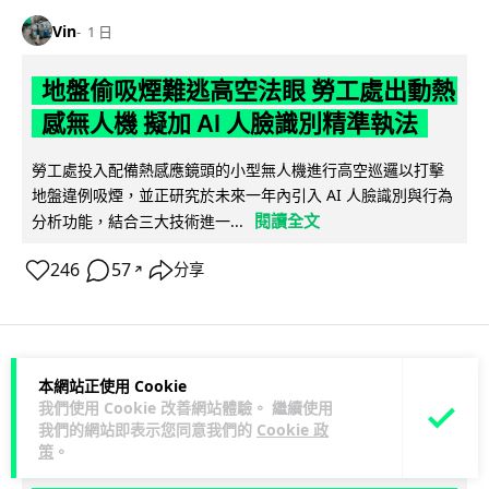
Vin
1 日
地盤偷吸煙難逃高空法眼 勞工處出動熱
感無人機 擬加 AI 人臉識別精準執法
勞工處投入配備熱感應鏡頭的小型無人機進行高空巡邏以打擊
地盤違例吸煙，並正研究於未來一年內引入 AI 人臉識別與行為
閱讀全文
分析功能，結合三大技術進一...
246
57
分享
↗
人工智能
本網站正使用 Cookie
我們使用 Cookie 改善網站體驗。 繼續使用
我們的網站即表示您同意我們的
Cookie 政
Lawton
1 日
策
。