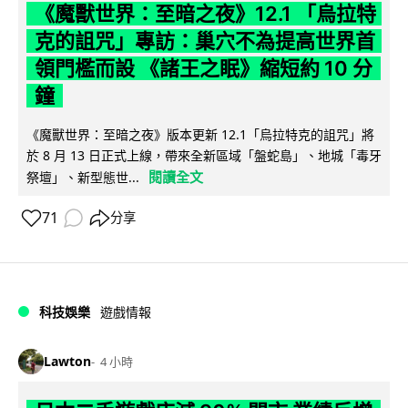
《魔獸世界：至暗之夜》12.1 「烏拉特
克的詛咒」專訪：巢穴不為提高世界首
領門檻而設 《諸王之眠》縮短約 10 分
鐘
《魔獸世界：至暗之夜》版本更新 12.1「烏拉特克的詛咒」將
於 8 月 13 日正式上線，帶來全新區域「盤蛇島」、地城「毒牙
閱讀全文
祭壇」、新型態世...
71
分享
科技娛樂
遊戲情報
Lawton
4 小時