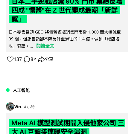
日本二手遊戲店減 90% 門市 業績反增
四成 "懷舊"在 Z 世代變成最潮「新鮮
感」
日本零售巨頭 GEO 將懷舊遊戲銷售門市從 1,000 間大幅減至
99 間，但銷售額卻不降反升至過往的 1.4 倍。做到「減店增
閱讀全文
收」奇蹟，...
137
8
分享
↗
人工智能
Vin
4 小時
Meta AI 模型測試期間入侵他家公司 三
大 AI 巨頭接連曝安全漏洞