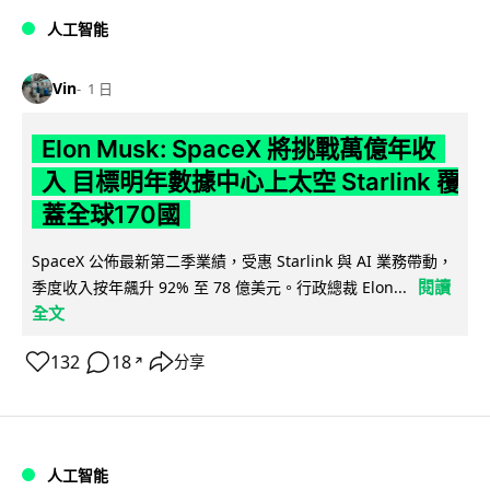
人工智能
Vin
1 日
Elon Musk: SpaceX 將挑戰萬億年收
入 目標明年數據中心上太空 Starlink 覆
蓋全球170國
SpaceX 公佈最新第二季業績，受惠 Starlink 與 AI 業務帶動，
閱讀
季度收入按年飆升 92% 至 78 億美元。行政總裁 Elon...
全文
132
18
分享
↗
人工智能