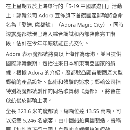
在上星期五於上海舉行的「5-19 中國旅遊日」活動
上，郵輪公司 Adora 宣佈旗下首艘國產郵輪將會命
名為「愛達. 魔都號」（Adora Magic City），同時
透露魔都號現已進入綜合調試和內部裝修完工階
段，估計在今年年底就能正式交付。
Adora 表示魔都號將會以上海作為母港，並且提供
國際郵輪假期，包括往來日本和東南亞國家的航
線。根據 Adora 的介紹，魔都號凸顯首艘國產大型
郵輪的產品設計、藝術和體驗的追求；郵輪公司指
特別為魔都號創作的同名歌舞劇《魔都》，將會在
啟航後於郵輪上演。
全長 323.6 米的魔都號，總噸位達 13.55 萬噸，可
以接載 5,246 名旅客，由中國船舶集團製造，聲稱
要「打造真正受中國人喜愛的高端郵輪渡假體