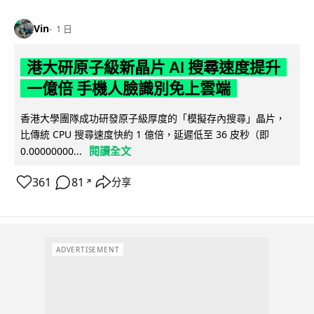
Vin
1 日
港大研原子級新晶片 AI 搜尋速度提升
一億倍 手機人臉識別免上雲端
香港大學團隊成功研發原子級厚度的「模擬存內搜尋」晶片，
比傳統 CPU 搜尋速度快約 1 億倍，延遲低至 36 皮秒（即
閱讀全文
0.00000000...
361
81
分享
↗
ADVERTISEMENT