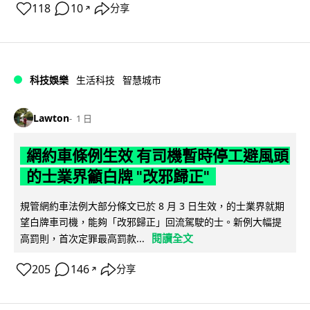
118
10
分享
↗
科技娛樂
生活科技
智慧城市
Lawton
1 日
網約車條例生效 有司機暫時停工避風頭
的士業界籲白牌 "改邪歸正"
規管網約車法例大部分條文已於 8 月 3 日生效，的士業界就期
望白牌車司機，能夠「改邪歸正」回流駕駛的士。新例大幅提
閱讀全文
高罰則，首次定罪最高罰款...
205
146
分享
↗