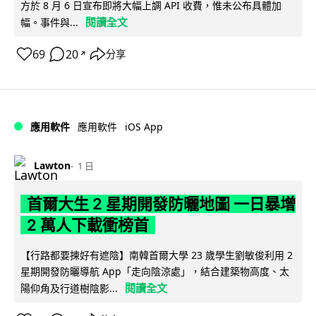
方於 8 月 6 日宣布即將大幅上調 API 收費，惟未公布具體加
閱讀全文
幅。事件與...
69
20
分享
↗
iOS App
應用軟件
應用軟件
Lawton
1 日
首爾大生 2 星期開發防曬地圖 一日暴增
2 萬人下載衝榜首
【行路都要揀好有遮陰】南韓首爾大學 23 歲學生劉敏俊利用 2
星期開發防曬導航 App「走向陰涼處」，結合建築物高度、太
閱讀全文
陽仰角及行道樹陰影...