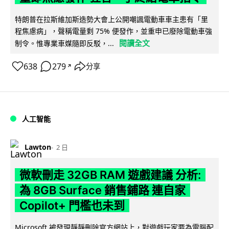
特朗普在拉斯維加斯造勢大會上公開嘲諷電動車車主患有「里
程焦慮病」，聲稱電量剩 75% 便發作，並重申已廢除電動車強
閱讀全文
制令。惟專業車媒隨即反駁，...
638
279
分享
↗
人工智能
Lawton
2 日
微軟刪走 32GB RAM 遊戲建議 分析:
為 8GB Surface 銷售鋪路 連自家
Copilot+ 門檻也未到
Microsoft 被發現靜靜刪除官方網站上，對遊戲玩家要為電腦配