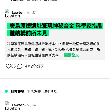
Lawton
4 小時
廣島原爆遺址驚現神秘合金 科學家指晶
體結構前所未見
科學家在廣島原爆遺址沙灘樣本中，發現一種從未有記錄的多
元素合金，由鐵、鉻、鎳、錳、鉬及鋁六種金屬混合而成，晶
閱讀全文
體結構獨特。研究由佛羅倫斯大學...
85
14
分享
↗
科技娛樂
生活娛樂
城中熱話
Lawton
5 小時