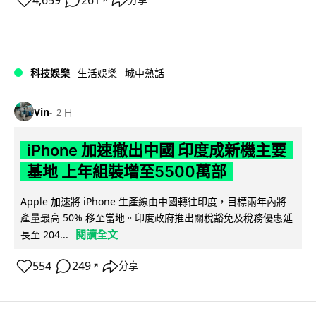
4,659
261
分享
科技娛樂
生活娛樂
城中熱話
Vin
2 日
iPhone 加速撤出中國 印度成新機主要
基地 上年組裝增至5500萬部
Apple 加速將 iPhone 生產線由中國轉往印度，目標兩年內將
產量最高 50% 移至當地。印度政府推出關稅豁免及稅務優惠延
閱讀全文
長至 204...
554
249
分享
↗