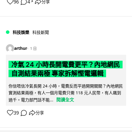
96
4
分享
↗
科技娛樂
科技新聞
arthur
1 日
冷氣 24 小時長開電費更平？內地網民
自測結果兩極 專家拆解慳電邏輯
你信唔信冷氣長開 24 小時，電費反而平過開開關關？內地網民
實測結果兩極，有人一個月電費只需 118 元人民幣，有人飆到
閱讀全文
過千。電力部門話不能...
39
分享