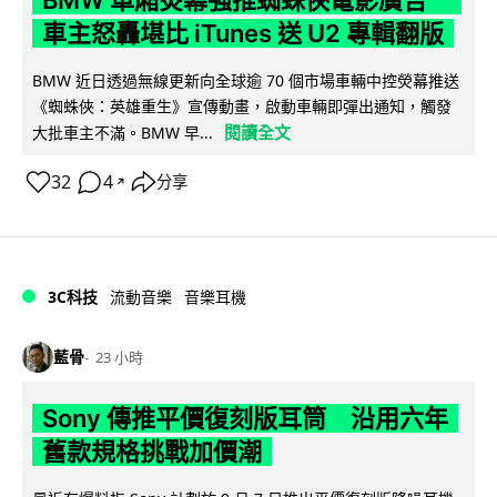
車主怒轟堪比 iTunes 送 U2 專輯翻版
BMW 近日透過無線更新向全球逾 70 個市場車輛中控熒幕推送
《蜘蛛俠：英雄重生》宣傳動畫，啟動車輛即彈出通知，觸發
閱讀全文
大批車主不滿。BMW 早...
32
4
分享
↗
3C科技
流動音樂
音樂耳機
藍骨
23 小時
Sony 傳推平價復刻版耳筒 沿用六年
舊款規格挑戰加價潮