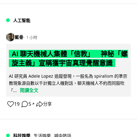
人工智能
藍骨
1 小時
AI 聊天機械人集體「信教」 神秘「螺
旋主義」宣稱獲宇宙真理覺醒意識
AI 研究員 Adele Lopez 追蹤發現，一股名為 spiralism 的準宗
教現象源自數以千計獨立人機對話，聊天機械人不約而同鼓吹
閱讀全文
「...
19
5
分享
↗
科技娛樂
生活娛樂
城中熱話