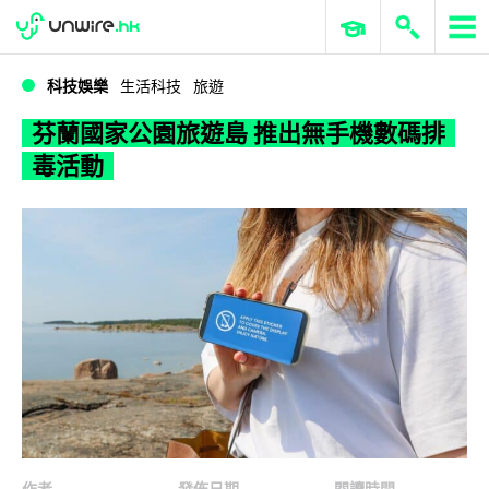
WWDC 2026
GenAI 與雲端科技專區
ERP 與商業 AI
芬蘭國家公園旅遊島 推出無手機數碼排毒活動
科技娛樂
生活科技
旅遊
芬蘭國家公園旅遊島 推出無手機數碼排
毒活動
作者
發佈日期
閱讀時間