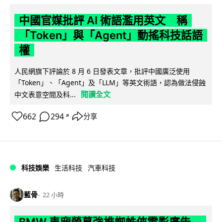
中國官媒批評 AI 術語濫用英文 稱
「Token」與「Agent」動搖科技話語
權
人民網旗下評論於 8 月 6 日發表文章，批評中國廣泛使用
「Token」、「Agent」及「LLM」等英文術語，認為做法侵蝕
閱讀全文
中文表意空間及科...
662
294
分享
↗
科技娛樂
生活科技
汽車科技
藍骨
22 小時
BMW 車廂熒幕強推蜘蛛俠電影廣告