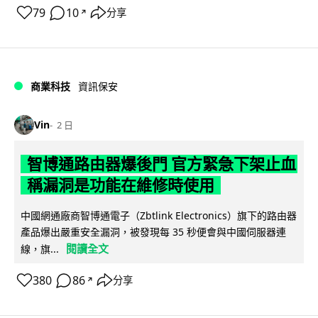
79
10
分享
↗
商業科技
資訊保安
Vin
2 日
智博通路由器爆後門 官方緊急下架止血
稱漏洞是功能在維修時使用
中國網通廠商智博通電子（Zbtlink Electronics）旗下的路由器
產品爆出嚴重安全漏洞，被發現每 35 秒便會與中國伺服器連
閱讀全文
線，旗...
380
86
分享
↗