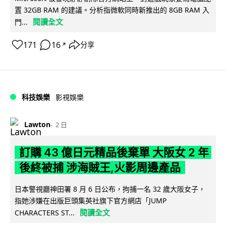
置 32GB RAM 的建議。分析指微軟同時新推出的 8GB RAM 入
閱讀全文
門...
171
16
分享
↗
科技娛樂
影視娛樂
Lawton
2 日
訂購 43 億日元精品後棄單 大阪女 2 年
後終被捕 涉海賊王,火影周邊產品
日本警視廳神田署 8 月 6 日公布，拘捕一名 32 歲大阪女子，
指她涉嫌在出版巨頭集英社旗下官方網店「JUMP
閱讀全文
CHARACTERS ST...