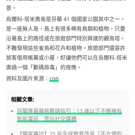
景。
烏爾科-塔米奧島是芬蘭 41 個國家公園其中之一，
是一座無人島，島上有很多稀有鳥類和植物，只要
沿著島上的路徑或在旅遊部門特別興建的觀鳥塔，
不難發現這些雀鳥和花卉和植物。旅遊部門還容許
旅客借用帳幕或小屋，好讓他們可以在烏爾科-塔米
奧過一個「數碼排毒」的夜晚。
資料及圖片來源：
cnn
相關文章:
芬蘭推最嚴格數碼指引：13 歲以下不應擁有
智能電話 禁玩社交媒體
【獨家專訪】25 年全球教育改革「不方便的