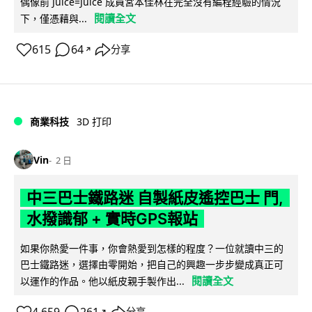
偶像前 Juice=Juice 成員宮本佳林在完全沒有編程經驗的情況
閱讀全文
下，僅憑藉與...
615
64
分享
↗
商業科技
3D 打印
Vin
2 日
中三巴士鐵路迷 自製紙皮遙控巴士 門,
水撥識郁 + 實時GPS報站
如果你熱愛一件事，你會熱愛到怎樣的程度？一位就讀中三的
巴士鐵路迷，選擇由零開始，把自己的興趣一步步變成真正可
閱讀全文
以運作的作品。他以紙皮親手製作出...
↗