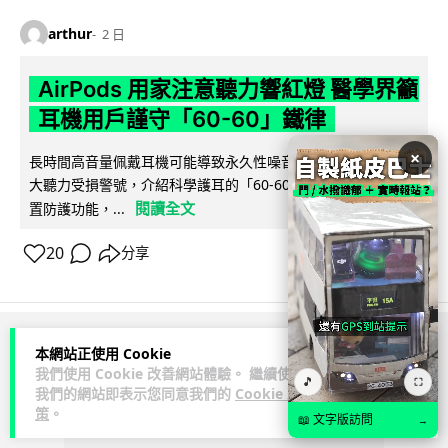
arthur
2 日
AirPods 用家注意聽力響紅燈 醫學界籲
耳機用戶謹守「60-60」鐵律
×
長時間高音量佩戴耳機可能導致永久性噪音性聽損。本文盤點 4
大聽力受損警號，介紹科學護耳的「60-60 原則」及 Apple 內
閱讀全文
置防護功能，...
20
分享
ADVERTISEMENT
本網站正使用 Cookie
我們使用 Cookie 改善網站體驗。 繼續使用
🎵
⛶
我們的網站即表示您同意我們的
Cookie 政
策
。
📖 文字版訪問
→