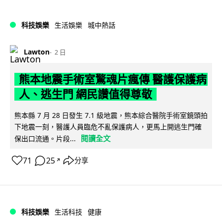
科技娛樂
生活娛樂
城中熱話
Lawton
2 日
熊本地震手術室驚魂片瘋傳 醫護保護病
人、逃生門 網民讚值得尊敬
熊本縣 7 月 28 日發生 7.1 級地震，熊本綜合醫院手術室鏡頭拍
下地震一刻，醫護人員臨危不亂保護病人，更馬上開逃生門確
閱讀全文
保出口流通。片段...
71
25
分享
↗
科技娛樂
生活科技
健康