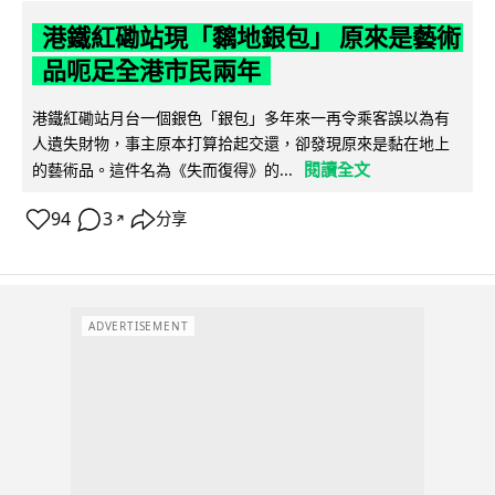
港鐵紅磡站現「黐地銀包」 原來是藝術
品呃足全港市民兩年
港鐵紅磡站月台一個銀色「銀包」多年來一再令乘客誤以為有
人遺失財物，事主原本打算拾起交還，卻發現原來是黏在地上
閱讀全文
的藝術品。這件名為《失而復得》的...
94
3
分享
↗
ADVERTISEMENT