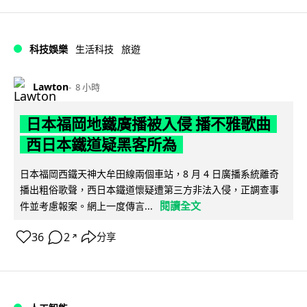
科技娛樂
生活科技
旅遊
Lawton
8 小時
日本福岡地鐵廣播被入侵 播不雅歌曲
西日本鐵道疑黑客所為
日本福岡西鐵天神大牟田線兩個車站，8 月 4 日廣播系統離奇
播出粗俗歌聲，西日本鐵道懷疑遭第三方非法入侵，正調查事
閱讀全文
件並考慮報案。網上一度傳言...
36
2
分享
↗