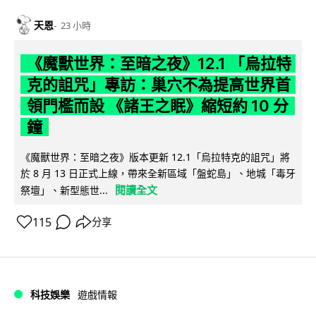
天恩
23 小時
《魔獸世界：至暗之夜》12.1 「烏拉特
克的詛咒」專訪：巢穴不為提高世界首
領門檻而設 《諸王之眠》縮短約 10 分
鐘
《魔獸世界：至暗之夜》版本更新 12.1「烏拉特克的詛咒」將
於 8 月 13 日正式上線，帶來全新區域「盤蛇島」、地城「毒牙
閱讀全文
祭壇」、新型態世...
115
分享
科技娛樂
遊戲情報