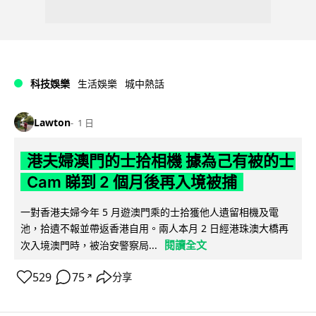
科技娛樂
生活娛樂
城中熱話
Lawton
1 日
港夫婦澳門的士拾相機 據為己有被的士
Cam 睇到 2 個月後再入境被捕
一對香港夫婦今年 5 月遊澳門乘的士拾獲他人遺留相機及電
池，拾遺不報並帶返香港自用。兩人本月 2 日經港珠澳大橋再
閱讀全文
次入境澳門時，被治安警察局...
529
75
分享
↗