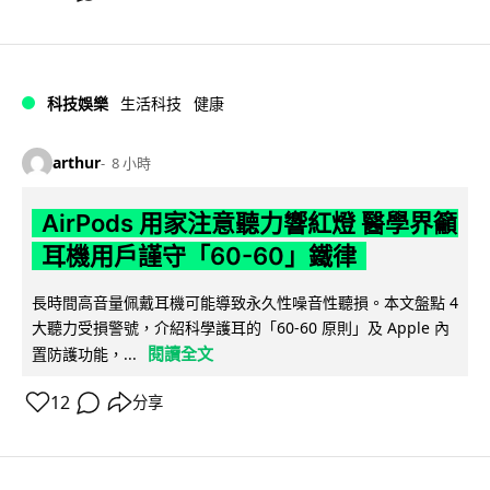
科技娛樂
生活科技
健康
arthur
8 小時
AirPods 用家注意聽力響紅燈 醫學界籲
耳機用戶謹守「60-60」鐵律
長時間高音量佩戴耳機可能導致永久性噪音性聽損。本文盤點 4
大聽力受損警號，介紹科學護耳的「60-60 原則」及 Apple 內
閱讀全文
置防護功能，...
12
分享