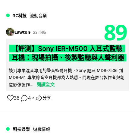
3C科技
流動音樂
89
Lawton
23 小時
【評測】Sony IER-M500 入耳式監聽
耳機：現場拍攝、後製監聽與人聲利器
談到專業混音專用的聲音監聽耳機，Sony 經典 MDR-7506 到
MDR-M1 專業錄音室耳機都為人熟悉。而現在舞台製作者與創
閱讀全文
意影像製作...
36
4
分享
↗
科技娛樂
遊戲情報