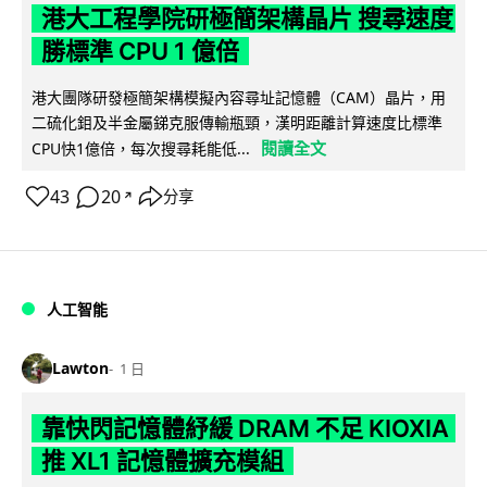
港大工程學院研極簡架構晶片 搜尋速度
勝標準 CPU 1 億倍
港大團隊研發極簡架構模擬內容尋址記憶體（CAM）晶片，用
二硫化鉬及半金屬銻克服傳輸瓶頸，漢明距離計算速度比標準
閱讀全文
CPU快1億倍，每次搜尋耗能低...
43
20
分享
↗
人工智能
Lawton
1 日
靠快閃記憶體紓緩 DRAM 不足 KIOXIA
推 XL1 記憶體擴充模組