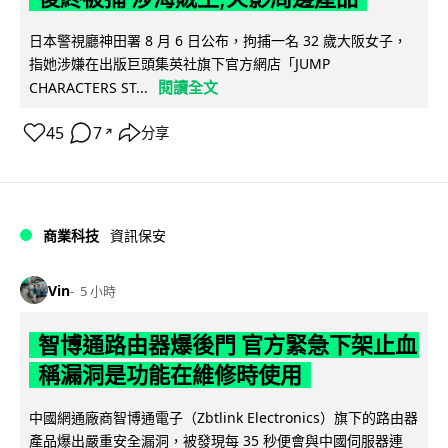
日本警視廳神田署 8 月 6 日公布，拘捕一名 32 歲大阪女子，
指她涉嫌在出版巨頭集英社旗下官方網店「JUMP
閱讀全文
CHARACTERS ST...
45
7
分享
↗
商業科技
資訊保安
Vin
5 小時
智博通路由器爆後門 官方緊急下架止血
稱漏洞是功能在維修時使用
中國網通廠商智博通電子（Zbtlink Electronics）旗下的路由器
產品爆出嚴重安全漏洞，被發現每 35 秒便會與中國伺服器連