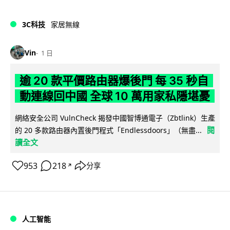
3C科技
家居無線
Vin
1 日
逾 20 款平價路由器爆後門 每 35 秒自
動連線回中國 全球 10 萬用家私隱堪憂
網絡安全公司 VulnCheck 揭發中國智博通電子（Zbtlink）生產
閱
的 20 多款路由器內置後門程式「Endlessdoors」（無盡...
讀全文
953
218
分享
↗
人工智能