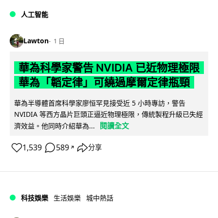
人工智能
Lawton
1 日
華為科學家警告 NVIDIA 已近物理極限
華為「韜定律」可繞過摩爾定律瓶頸
華為半導體首席科學家廖恒罕見接受近 5 小時專訪，警告
NVIDIA 等西方晶片巨頭正逼近物理極限，傳統製程升級已失經
閱讀全文
濟效益。他同時介紹華為...
1,539
589
分享
↗
科技娛樂
生活娛樂
城中熱話