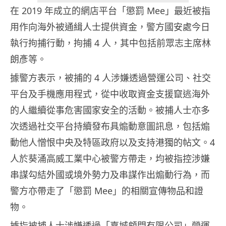
在 2019 年成立的網店平台「懲罰 Mee」最近被指
用作向海外被通緝人士提供資金，警方國安處今日
執行拘捕行動，拘捕 4 人，其中包括前眾志主席林
朗彥等。
據警方表示，被捕的 4 人涉嫌透過營運公司、社交
平台及手機應用程式，從中收取資金支援竄逃海外
的人繼續從事危害國家安全的活動。被捕人士亦多
次透過社交平台持續發布具煽動意圖訊息，包括煽
動他人憎恨中央及特區政府以及支持港獨的帖文。4
人於葵涌高威工業中心被警方帶走，均被指控涉嫌
串謀勾結外國或境外勢力及串謀作出煽動行為，而
警方亦帶走了「懲罰 Mee」的相關宣傳物品和證
物。
據指被捕人士涉嫌透過「嘉城顧問有限公司」營運