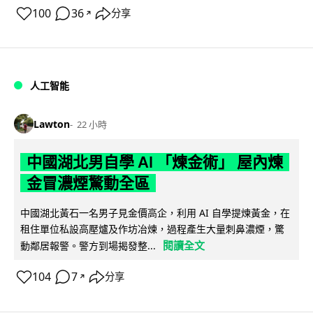
100
36
分享
↗
人工智能
Lawton
22 小時
中國湖北男自學 AI 「煉金術」 屋內煉
金冒濃煙驚動全區
中國湖北黃石一名男子見金價高企，利用 AI 自學提煉黃金，在
租住單位私設高壓爐及作坊冶煉，過程產生大量刺鼻濃煙，驚
閱讀全文
動鄰居報警。警方到場揭發整...
104
7
分享
↗