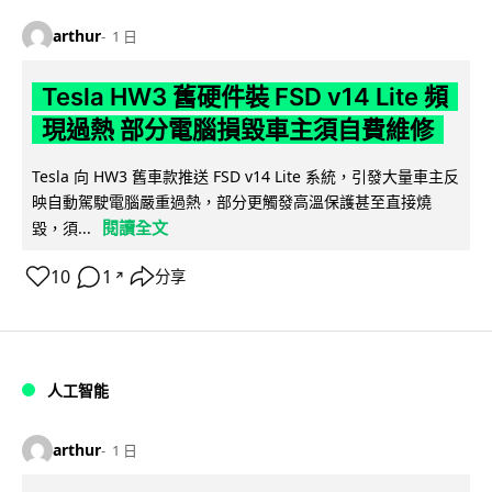
arthur
1 日
Tesla HW3 舊硬件裝 FSD v14 Lite 頻
現過熱 部分電腦損毀車主須自費維修
Tesla 向 HW3 舊車款推送 FSD v14 Lite 系統，引發大量車主反
映自動駕駛電腦嚴重過熱，部分更觸發高溫保護甚至直接燒
閱讀全文
毀，須...
10
1
分享
↗
人工智能
arthur
1 日