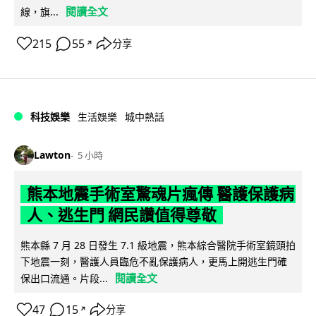
閱讀全文
線，旗...
215
55
分享
↗
科技娛樂
生活娛樂
城中熱話
Lawton
5 小時
熊本地震手術室驚魂片瘋傳 醫護保護病
人、逃生門 網民讚值得尊敬
熊本縣 7 月 28 日發生 7.1 級地震，熊本綜合醫院手術室鏡頭拍
下地震一刻，醫護人員臨危不亂保護病人，更馬上開逃生門確
閱讀全文
保出口流通。片段...
47
15
分享
↗