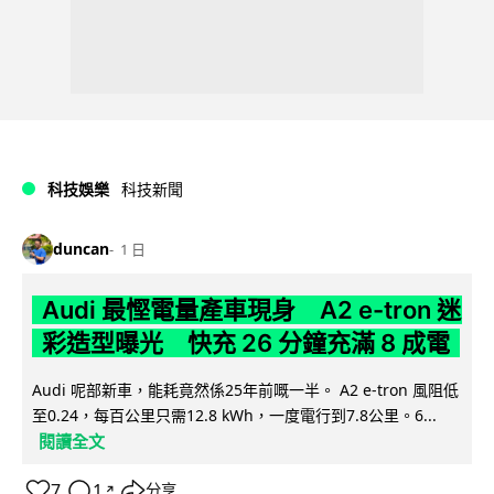
科技娛樂
科技新聞
duncan
1 日
Audi 最慳電量產車現身 A2 e-tron 迷
彩造型曝光 快充 26 分鐘充滿 8 成電
Audi 呢部新車，能耗竟然係25年前嘅一半。 A2 e-tron 風阻低
至0.24，每百公里只需12.8 kWh，一度電行到7.8公里。6...
閱讀全文
7
1
分享
↗