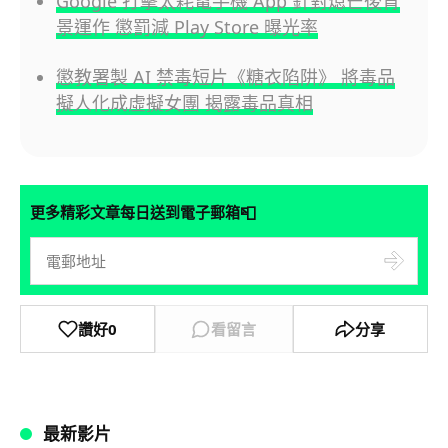
Google 打擊太耗電手機 App 針對熄芒後背
景運作 懲罰減 Play Store 曝光率
懲教署製 AI 禁毒短片《糖衣陷阱》 將毒品
擬人化成虛擬女團 揭露毒品真相
📮
更多精彩文章每日送到電子郵箱
讚好
0
看留言
分享
最新影片