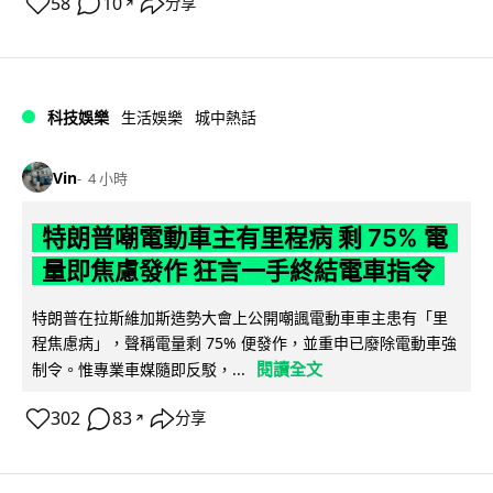
58
10
分享
↗
科技娛樂
生活娛樂
城中熱話
Vin
4 小時
特朗普嘲電動車主有里程病 剩 75% 電
量即焦慮發作 狂言一手終結電車指令
特朗普在拉斯維加斯造勢大會上公開嘲諷電動車車主患有「里
程焦慮病」，聲稱電量剩 75% 便發作，並重申已廢除電動車強
閱讀全文
制令。惟專業車媒隨即反駁，...
302
83
分享
↗