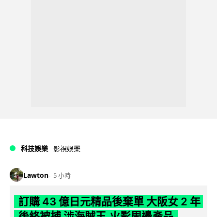
科技娛樂
影視娛樂
Lawton
5 小時
訂購 43 億日元精品後棄單 大阪女 2 年
後終被捕 涉海賊王,火影周邊產品