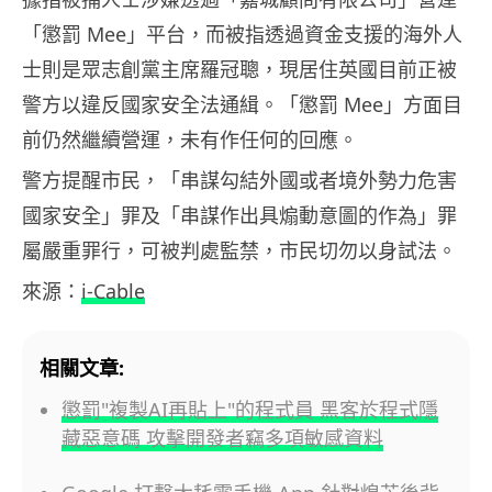
「懲罰 Mee」平台，而被指透過資金支援的海外人
士則是眾志創黨主席羅冠聰，現居住英國目前正被
警方以違反國家安全法通緝。「懲罰 Mee」方面目
前仍然繼續營運，未有作任何的回應。
警方提醒市民，「串謀勾結外國或者境外勢力危害
國家安全」罪及「串謀作出具煽動意圖的作為」罪
屬嚴重罪行，可被判處監禁，市民切勿以身試法。
來源：
i-Cable
相關文章:
懲罰"複製AI再貼上"的程式員 黑客於程式隱
藏惡意碼 攻擊開發者竊多項敏感資料