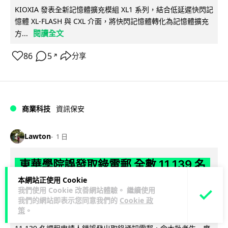
KIOXIA 發表全新記憶體擴充模組 XL1 系列，結合低延遲快閃記
憶體 XL-FLASH 與 CXL 介面，將快閃記憶體轉化為記憶體擴充
閱讀全文
方...
86
5
分享
↗
商業科技
資訊保安
Lawton
1 日
東華學院誤發取錄電郵 全數 11,139 名
申請人一度空歡喜 專家:人為疏忽+系統
本網站正使用 Cookie
我們使用 Cookie 改善網站體驗。 繼續使用
防護缺失
我們的網站即表示您同意我們的
Cookie 政
策
。
東華學院今日（5 日）大學聯招放榜之際，因人為疏忽向全數