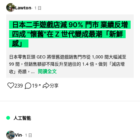
Lawton
1 日
日本二手遊戲店減 90% 門市 業績反增
四成 "懷舊"在 Z 世代變成最潮「新鮮
感」
日本零售巨頭 GEO 將懷舊遊戲銷售門市從 1,000 間大幅減至
99 間，但銷售額卻不降反升至過往的 1.4 倍。做到「減店增
閱讀全文
收」奇蹟，...
239
19
分享
↗
人工智能
Vin
1 日