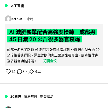
人工智能
arthur
9 小時
AI 減肥餐單配合高強度操練 成都男
45 日減 20 公斤後多器官衰竭
成都一名男子跟隨 AI 制訂高強度減脂計劃，45 日內減去約 20
公斤後昏迷送院。醫生診斷他患上尿源性膿毒症、膿毒性休克
閱讀全文
及多器官功能障礙。...
14
3
分享
↗
3C科技
家居無線
影音產品