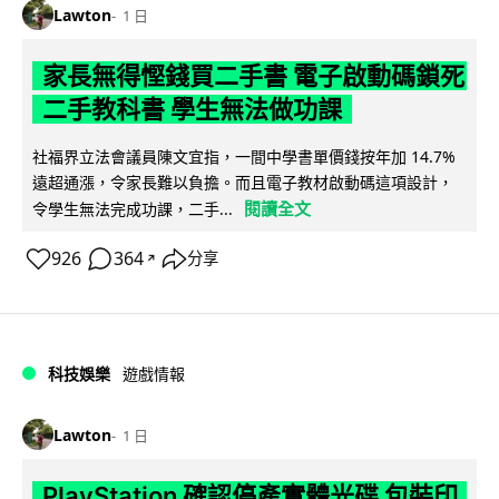
Lawton
1 日
家長無得慳錢買二手書 電子啟動碼鎖死
二手教科書 學生無法做功課
社福界立法會議員陳文宜指，一間中學書單價錢按年加 14.7%
遠超通漲，令家長難以負擔。而且電子教材啟動碼這項設計，
閱讀全文
令學生無法完成功課，二手...
926
364
分享
↗
科技娛樂
遊戲情報
Lawton
1 日
PlayStation 確認停產實體光碟 包裝印