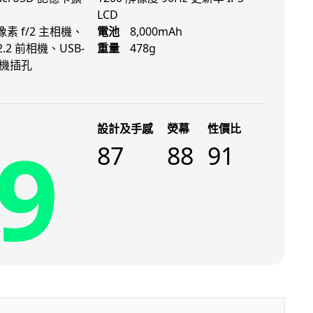
LCD
萬像素 f/2 主相機、
電池
8,000mAh
/2.2 前相機、USB-
重量
478g
耳機插孔
設計及手感
熒幕
性價比
9
87
88
91