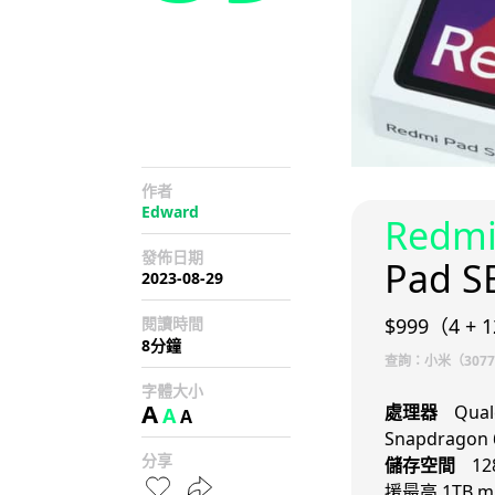
作者
Edward
Redm
發佈日期
Pad S
2023-08-29
閱讀時間
$999（4 + 1
8分鐘
查詢：小米（3077 
字體大小
A
處理器
Qua
A
A
Snapdragon 
分享
儲存空間
12
援最高 1TB m