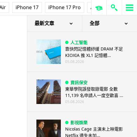
Air
iPhone 17
iPhone 17 Pro
AirPods Pro 3
Ap
最新文章
全部
人工智能
靠快閃記憶體紓緩 DRAM 不足
KIOXIA 推 XL1 記憶體...
05.08.2026
資訊保安
東華學院誤發取錄電郵 全數
11,139 名申請人一度空歡喜 ...
05.08.2026
影視娛樂
Nicolas Cage 主演未上映電影
Netflix 遺失未加...