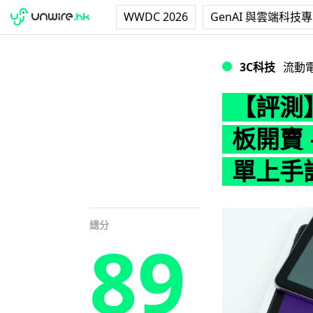
WWDC 2026
GenAI 與雲端科技
【評測】Redmi 
3C科技
流動
【評測】
板開賣 
單上手
總分
89