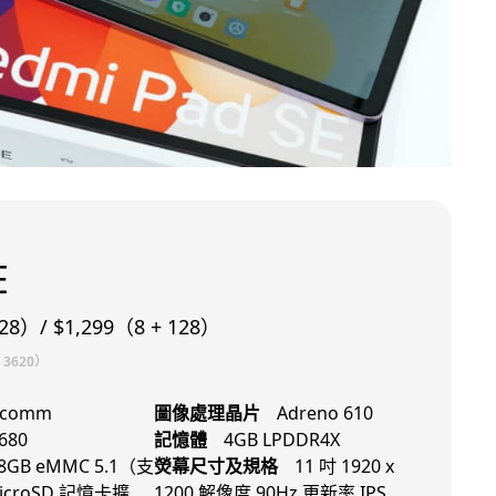
i
E
28）/ $1,299（8 + 128）
3620）
lcomm
圖像處理晶片
Adreno 610
680
記憶體
4GB LPDDR4X
8GB eMMC 5.1（支
熒幕尺寸及規格
11 吋 1920 x
icroSD 記憶卡擴
1200 解像度 90Hz 更新率 IPS