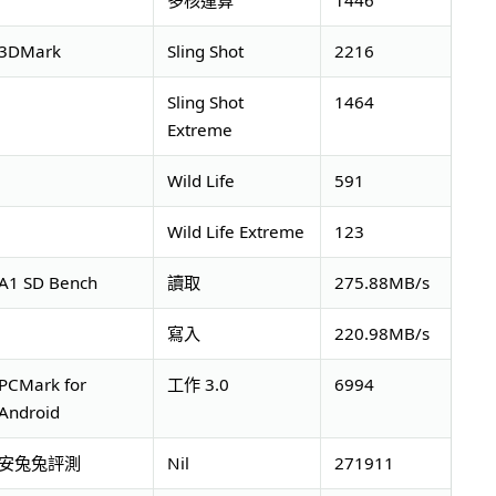
多核運算
1446
3DMark
Sling Shot
2216
Sling Shot
1464
Extreme
Wild Life
591
Wild Life Extreme
123
A1 SD Bench
讀取
275.88MB/s
寫入
220.98MB/s
PCMark for
工作 3.0
6994
Android
安兔兔評測
Nil
271911