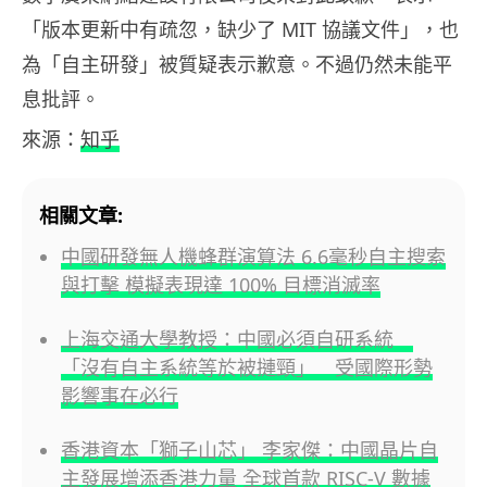
「版本更新中有疏忽，缺少了 MIT 協議文件」，也
為「自主研發」被質疑表示歉意。不過仍然未能平
息批評。
來源：
知乎
相關文章:
中國研發無人機蜂群演算法 6.6毫秒自主搜索
與打擊 模擬表現達 100% 目標消滅率
上海交通大學教授：中國必須自研系統
「沒有自主系統等於被摙頸」 受國際形勢
影響事在必行
香港資本「獅子山芯」 李家傑：中國晶片自
主發展增添香港力量 全球首款 RISC-V 數據