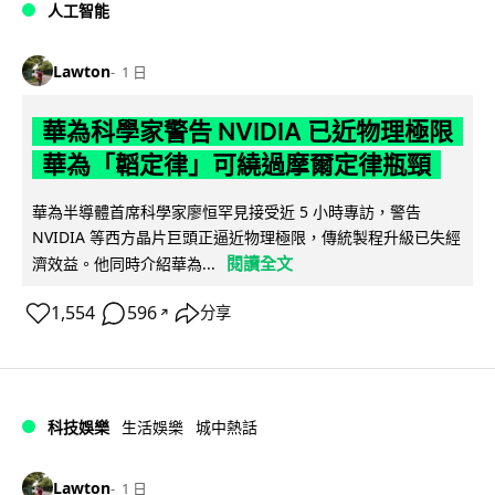
人工智能
Lawton
1 日
華為科學家警告 NVIDIA 已近物理極限
華為「韜定律」可繞過摩爾定律瓶頸
華為半導體首席科學家廖恒罕見接受近 5 小時專訪，警告
NVIDIA 等西方晶片巨頭正逼近物理極限，傳統製程升級已失經
閱讀全文
濟效益。他同時介紹華為...
1,554
596
分享
↗
科技娛樂
生活娛樂
城中熱話
Lawton
1 日