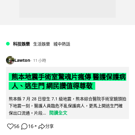
科技娛樂
生活娛樂
城中熱話
Lawton
11 小時
熊本地震手術室驚魂片瘋傳 醫護保護病
人、逃生門 網民讚值得尊敬
熊本縣 7 月 28 日發生 7.1 級地震，熊本綜合醫院手術室鏡頭拍
下地震一刻，醫護人員臨危不亂保護病人，更馬上開逃生門確
閱讀全文
保出口流通。片段...
56
16
分享
↗