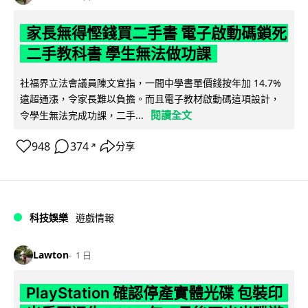
家長無得慳錢買二手書 電子啟動碼鎖死
二手教科書 學生無法做功課
社福界立法會議員陳文宜指，一間中學書單價錢按年加 14.7%
遠超通漲，令家長難以負擔。而且電子教材啟動碼這項設計，
閱讀全文
令學生無法完成功課，二手...
948
374
分享
↗
科技娛樂
遊戲情報
Lawton
1 日
PlayStation 確認停產實體光碟 包裝印