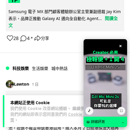
Samsung 電子 MX 部門顧客體驗辦公室主管兼副總裁 Jay Kim
閱讀全
表示，品牌正推動 Galaxy AI 邁向全自動化 Agent...
文
28
4
分享
↗
×
科技娛樂
生活娛樂
城中熱話
Lawton
1 日
港夫婦澳門的士拾相機 據為己有被的士
本網站正使用 Cookie
Cam 睇到 2 個月後再入境被捕
我們使用 Cookie 改善網站體驗。 繼續使用
🎵
⛶
我們的網站即表示您同意我們的
Cookie 政
策
。
一對香港夫婦今年 5 月遊澳門乘的士拾獲他人遺留相機及電
📖 詳細評測
→
池，拾遺不報並帶返香港自用。兩人本月 2 日經港珠澳大橋再