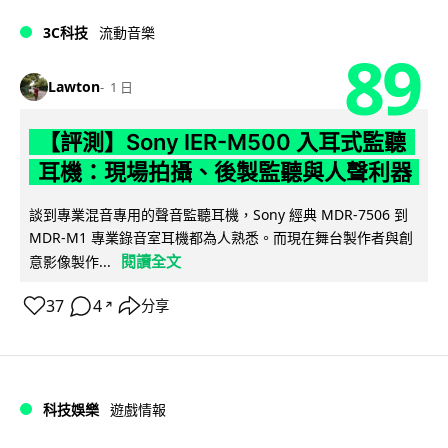
3C科技
流動音樂
89
Lawton
1 日
【評測】Sony IER-M500 入耳式監聽
耳機：現場拍攝、後製監聽與人聲利器
談到專業混音專用的聲音監聽耳機，Sony 經典 MDR-7506 到
MDR-M1 專業錄音室耳機都為人熟悉。而現在舞台製作者與創
閱讀全文
意影像製作...
37
4
分享
↗
科技娛樂
遊戲情報