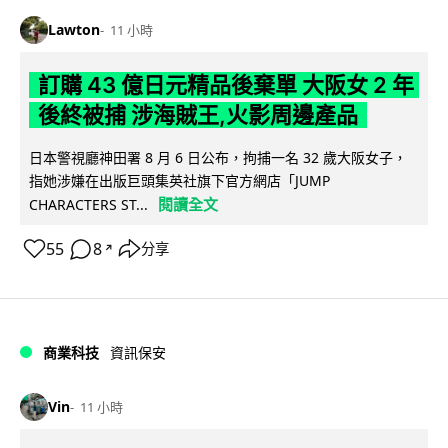
Lawton
11 小時
訂購 43 億日元精品後棄單 大阪女 2 年
後終被捕 涉海賊王,火影周邊產品
日本警視廳神田署 8 月 6 日公布，拘捕一名 32 歲大阪女子，
指她涉嫌在出版巨頭集英社旗下官方網店「JUMP
閱讀全文
CHARACTERS ST...
55
8
分享
↗
商業科技
資訊保安
Vin
11 小時