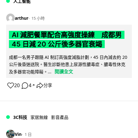
人工智能
arthur
15 小時
AI 減肥餐單配合高強度操練 成都男
45 日減 20 公斤後多器官衰竭
成都一名男子跟隨 AI 制訂高強度減脂計劃，45 日內減去約 20
公斤後昏迷送院。醫生診斷他患上尿源性膿毒症、膿毒性休克
閱讀全文
及多器官功能障礙。...
20
4
分享
↗
3C科技
家居無線
影音產品
Vin
1 日