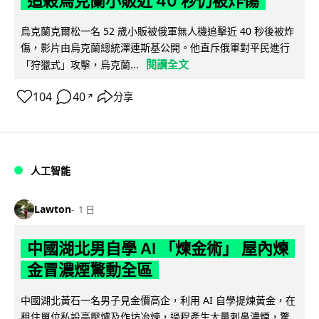
追殺烏克蘭小販近 40 秒仍被炸傷
烏克蘭克爾松一名 52 歲小販被俄軍無人機追擊近 40 秒後被炸
傷，影片由烏克蘭總統澤連斯基公開。他直斥俄軍對平民進行
閱讀全文
「狩獵式」攻擊，烏克蘭...
104
40
分享
↗
人工智能
Lawton
1 日
中國湖北男自學 AI 「煉金術」 屋內煉
金冒濃煙驚動全區
中國湖北黃石一名男子見金價高企，利用 AI 自學提煉黃金，在
租住單位私設高壓爐及作坊冶煉，過程產生大量刺鼻濃煙，驚