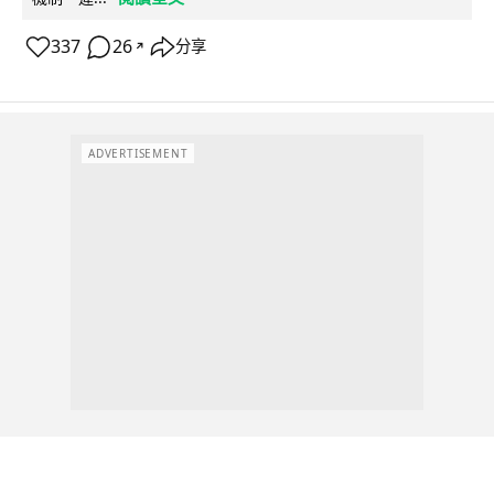
337
26
分享
↗
ADVERTISEMENT