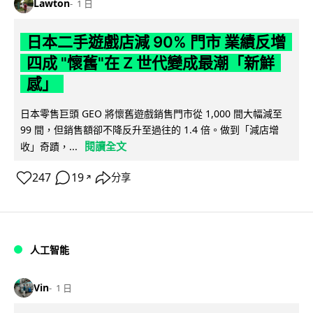
Lawton
1 日
日本二手遊戲店減 90% 門市 業績反增
四成 "懷舊"在 Z 世代變成最潮「新鮮
感」
日本零售巨頭 GEO 將懷舊遊戲銷售門市從 1,000 間大幅減至
99 間，但銷售額卻不降反升至過往的 1.4 倍。做到「減店增
閱讀全文
收」奇蹟，...
247
19
分享
↗
人工智能
Vin
1 日