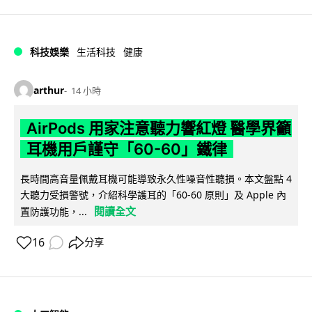
科技娛樂
生活科技
健康
arthur
14 小時
AirPods 用家注意聽力響紅燈 醫學界籲
耳機用戶謹守「60-60」鐵律
長時間高音量佩戴耳機可能導致永久性噪音性聽損。本文盤點 4
大聽力受損警號，介紹科學護耳的「60-60 原則」及 Apple 內
閱讀全文
置防護功能，...
16
分享