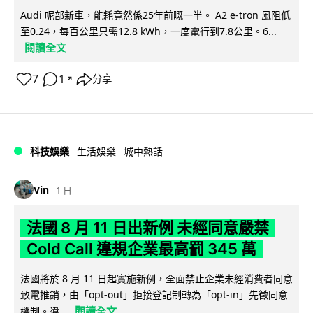
Audi 呢部新車，能耗竟然係25年前嘅一半。 A2 e-tron 風阻低
至0.24，每百公里只需12.8 kWh，一度電行到7.8公里。6...
閱讀全文
7
1
分享
↗
科技娛樂
生活娛樂
城中熱話
Vin
1 日
法國 8 月 11 日出新例 未經同意嚴禁
Cold Call 違規企業最高罰 345 萬
法國將於 8 月 11 日起實施新例，全面禁止企業未經消費者同意
致電推銷，由「opt-out」拒接登記制轉為「opt-in」先徵同意
閱讀全文
機制。違...