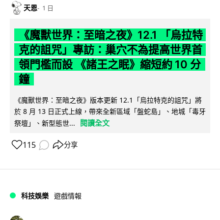
天恩
1 日
《魔獸世界：至暗之夜》12.1 「烏拉特
克的詛咒」專訪：巢穴不為提高世界首
領門檻而設 《諸王之眠》縮短約 10 分
鐘
《魔獸世界：至暗之夜》版本更新 12.1「烏拉特克的詛咒」將
於 8 月 13 日正式上線，帶來全新區域「盤蛇島」、地城「毒牙
閱讀全文
祭壇」、新型態世...
115
分享
科技娛樂
遊戲情報