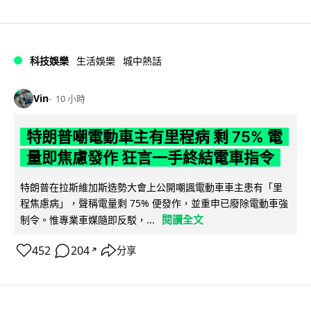
科技娛樂
生活娛樂
城中熱話
Vin
10 小時
特朗普嘲電動車主有里程病 剩 75% 電
量即焦慮發作 狂言一手終結電車指令
特朗普在拉斯維加斯造勢大會上公開嘲諷電動車車主患有「里
程焦慮病」，聲稱電量剩 75% 便發作，並重申已廢除電動車強
閱讀全文
制令。惟專業車媒隨即反駁，...
452
204
分享
↗