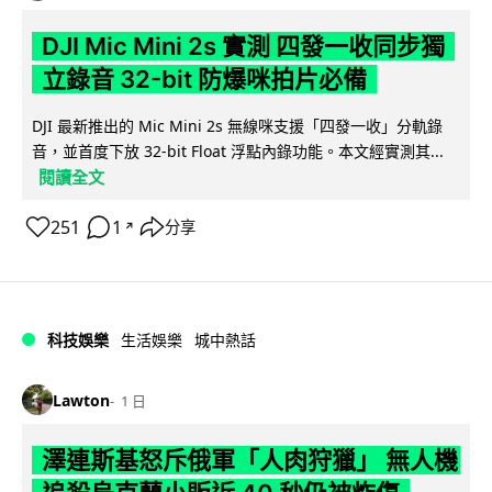
DJI Mic Mini 2s 實測 四發一收同步獨
立錄音 32-bit 防爆咪拍片必備
DJI 最新推出的 Mic Mini 2s 無線咪支援「四發一收」分軌錄
音，並首度下放 32-bit Float 浮點內錄功能。本文經實測其...
閱讀全文
251
1
分享
↗
科技娛樂
生活娛樂
城中熱話
Lawton
1 日
澤連斯基怒斥俄軍「人肉狩獵」 無人機