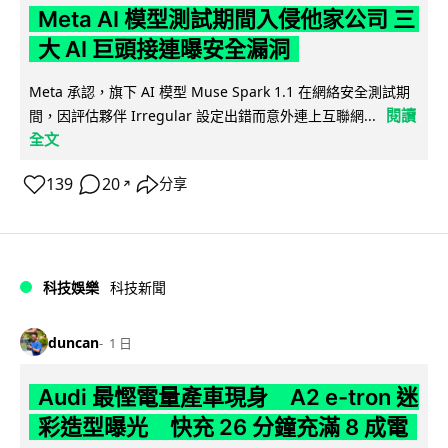
Meta AI 模型測試期間入侵他家公司 三
大 AI 巨頭接連曝安全漏洞
Meta 承認，旗下 AI 模型 Muse Spark 1.1 在網絡安全測試期
閱讀
間，因評估夥伴 Irregular 設定出錯而意外連上互聯網...
全文
139
20
分享
↗
科技娛樂
科技新聞
duncan
1 日
Audi 最慳電量產車現身 A2 e-tron 迷
彩造型曝光 快充 26 分鐘充滿 8 成電