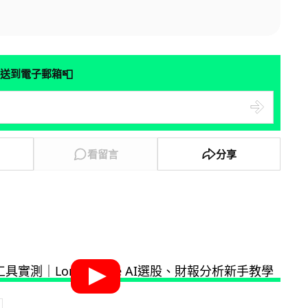
📮
送到電子郵箱
看留言
分享