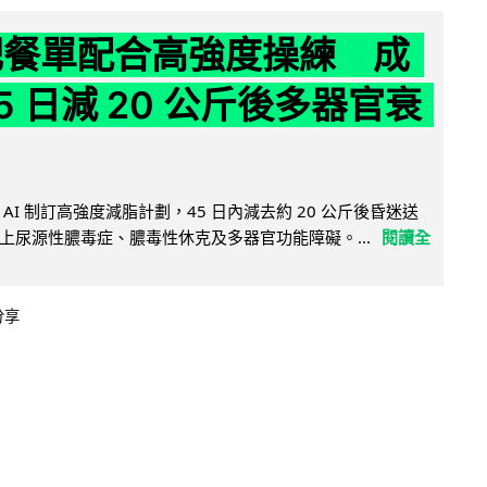
減肥餐單配合高強度操練 成
5 日減 20 公斤後多器官衰
AI 制訂高強度減脂計劃，45 日內減去約 20 公斤後昏迷送
上尿源性膿毒症、膿毒性休克及多器官功能障礙。...
閱讀全
分享