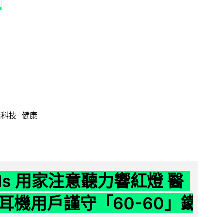
活科技
健康
ods 用家注意聽力響紅燈 醫
耳機用戶謹守「60-60」鐵