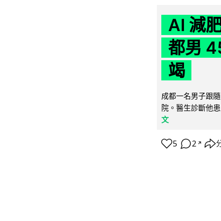
AI 
都男 4
竭
成都一名男子跟隨 
院。醫生診斷他患
文
5
2
↗