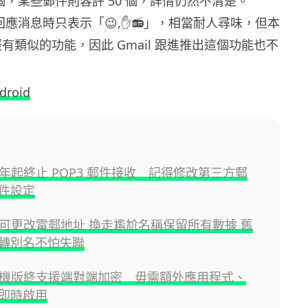
 個，某些郵件則容許 50 個，詳情仍然不清楚。
面在回應消息時只表示「😉,✋📻」，相當耐人尋味，但本
 已經有類似的功能，因此 Gmail 跟進推出這個功能也不
droid
 明年起終止 POP3 郵件接收 記得修改第三方郵
件設定
l 現可更改電郵地址 換走尷尬名稱保留所有數據 舊
轉別名不怕失聯
l 手機版終支援端對端加密 毋需額外應用程式、
即時啟用