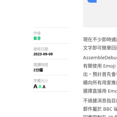
作者
藍骨
現在不少即時通訊
文字即可簡單回覆
發佈日期
2023-09-09
AssembleDeb
閱讀時間
有關使用 Emo
2分鐘
出，預計首先會
字體大小
續向所有用家推
A
A
A
選擇直接用 Emo
不過據消息指目
郵件屬於 BBC