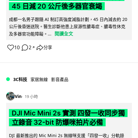
45 日減 20 公斤後多器官衰竭
成都一名男子跟隨 AI 制訂高強度減脂計劃，45 日內減去約 20
公斤後昏迷送院。醫生診斷他患上尿源性膿毒症、膿毒性休克
閱讀全文
及多器官功能障礙。...
10
2
分享
↗
3C科技
家居無線
影音產品
Vin
19 小時
DJI Mic Mini 2s 實測 四發一收同步獨
立錄音 32-bit 防爆咪拍片必備
DJI 最新推出的 Mic Mini 2s 無線咪支援「四發一收」分軌錄