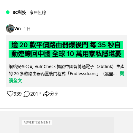
3C科技
家居無線
Vin
1 日
逾 20 款平價路由器爆後門 每 35 秒自
動連線回中國 全球 10 萬用家私隱堪憂
網絡安全公司 VulnCheck 揭發中國智博通電子（Zbtlink）生產
閱
的 20 多款路由器內置後門程式「Endlessdoors」（無盡...
讀全文
939
201
分享
↗
ADVERTISEMENT