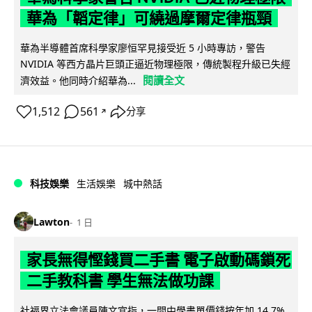
華為「韜定律」可繞過摩爾定律瓶頸
華為半導體首席科學家廖恒罕見接受近 5 小時專訪，警告
NVIDIA 等西方晶片巨頭正逼近物理極限，傳統製程升級已失經
閱讀全文
濟效益。他同時介紹華為...
1,512
561
分享
↗
科技娛樂
生活娛樂
城中熱話
Lawton
1 日
家長無得慳錢買二手書 電子啟動碼鎖死
二手教科書 學生無法做功課
社福界立法會議員陳文宜指，一間中學書單價錢按年加 14.7%