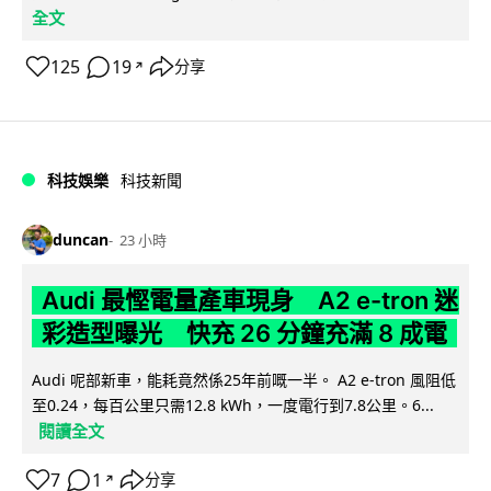
全文
125
19
分享
↗
科技娛樂
科技新聞
duncan
23 小時
Audi 最慳電量產車現身 A2 e-tron 迷
彩造型曝光 快充 26 分鐘充滿 8 成電
Audi 呢部新車，能耗竟然係25年前嘅一半。 A2 e-tron 風阻低
至0.24，每百公里只需12.8 kWh，一度電行到7.8公里。6...
閱讀全文
7
1
分享
↗