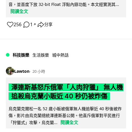
音，並首度下放 32-bit Float 浮點內錄功能。本文經實測其...
閱讀全文
256
1
分享
↗
科技娛樂
生活娛樂
城中熱話
Lawton
20 小時
澤連斯基怒斥俄軍「人肉狩獵」 無人機
追殺烏克蘭小販近 40 秒仍被炸傷
烏克蘭克爾松一名 52 歲小販被俄軍無人機追擊近 40 秒後被炸
傷，影片由烏克蘭總統澤連斯基公開。他直斥俄軍對平民進行
閱讀全文
「狩獵式」攻擊，烏克蘭...