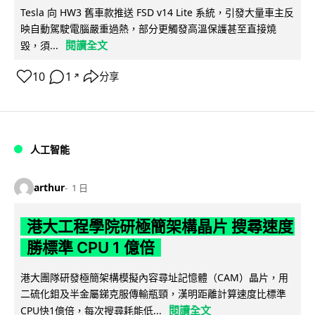
Tesla 向 HW3 舊車款推送 FSD v14 Lite 系統，引發大量車主反
映自動駕駛電腦嚴重過熱，部分更觸發高溫保護甚至直接燒
閱讀全文
毀，須...
10
1
分享
↗
人工智能
arthur
1 日
港大工程學院研極簡架構晶片 搜尋速度
勝標準 CPU 1 億倍
港大團隊研發極簡架構模擬內容尋址記憶體（CAM）晶片，用
二硫化鉬及半金屬銻克服傳輸瓶頸，漢明距離計算速度比標準
閱讀全文
CPU快1億倍，每次搜尋耗能低...