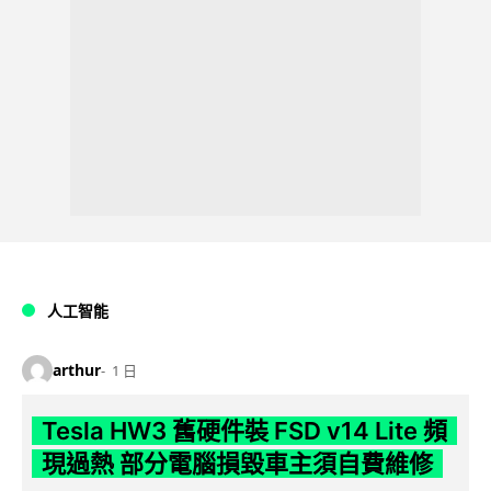
人工智能
arthur
1 日
Tesla HW3 舊硬件裝 FSD v14 Lite 頻
現過熱 部分電腦損毀車主須自費維修