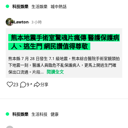
科技娛樂
生活娛樂
城中熱話
Lawton
3 小時
熊本地震手術室驚魂片瘋傳 醫護保護病
人、逃生門 網民讚值得尊敬
熊本縣 7 月 28 日發生 7.1 級地震，熊本綜合醫院手術室鏡頭拍
下地震一刻，醫護人員臨危不亂保護病人，更馬上開逃生門確
閱讀全文
保出口流通。片段...
23
9
分享
↗
科技娛樂
生活科技
健康