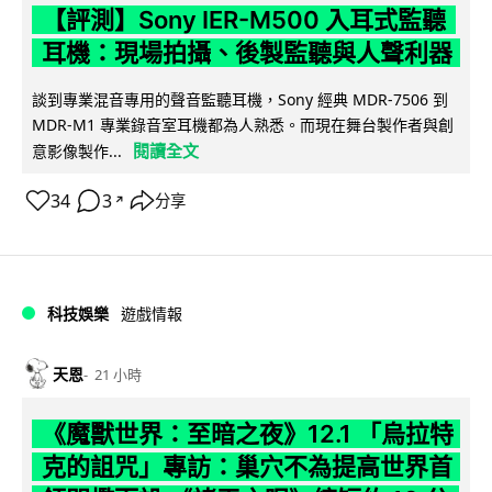
【評測】Sony IER-M500 入耳式監聽
耳機：現場拍攝、後製監聽與人聲利器
談到專業混音專用的聲音監聽耳機，Sony 經典 MDR-7506 到
MDR-M1 專業錄音室耳機都為人熟悉。而現在舞台製作者與創
閱讀全文
意影像製作...
34
3
分享
↗
科技娛樂
遊戲情報
天恩
21 小時
《魔獸世界：至暗之夜》12.1 「烏拉特
克的詛咒」專訪：巢穴不為提高世界首