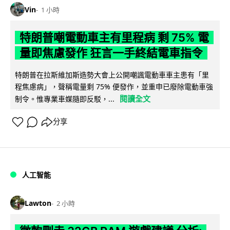
Vin
1 小時
特朗普嘲電動車主有里程病 剩 75% 電
量即焦慮發作 狂言一手終結電車指令
特朗普在拉斯維加斯造勢大會上公開嘲諷電動車車主患有「里
程焦慮病」，聲稱電量剩 75% 便發作，並重申已廢除電動車強
閱讀全文
制令。惟專業車媒隨即反駁，...
分享
人工智能
Lawton
2 小時