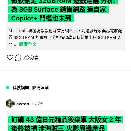
微軟刪走 32GB RAM 遊戲建議 分析:
為 8GB Surface 銷售鋪路 連自家
Copilot+ 門檻也未到
Microsoft 被發現靜靜刪除官方網站上，對遊戲玩家要為電腦配
置 32GB RAM 的建議。分析指微軟同時新推出的 8GB RAM 入
閱讀全文
門...
分享
科技娛樂
影視娛樂
Lawton
2 小時
訂購 43 億日元精品後棄單 大阪女 2 年
後終被捕 涉海賊王,火影周邊產品