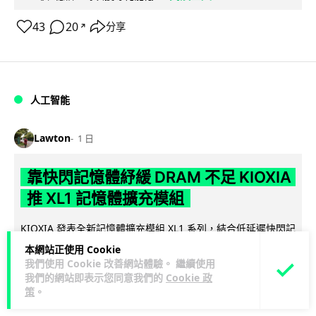
43
20
分享
↗
人工智能
Lawton
1 日
靠快閃記憶體紓緩 DRAM 不足 KIOXIA
推 XL1 記憶體擴充模組
KIOXIA 發表全新記憶體擴充模組 XL1 系列，結合低延遲快閃記
憶體 XL-FLASH 與 CXL 介面，將快閃記憶體轉化為記憶體擴充
本網站正使用 Cookie
閱讀全文
方...
我們使用 Cookie 改善網站體驗。 繼續使用
我們的網站即表示您同意我們的
Cookie 政
策
。
85
5
分享
↗