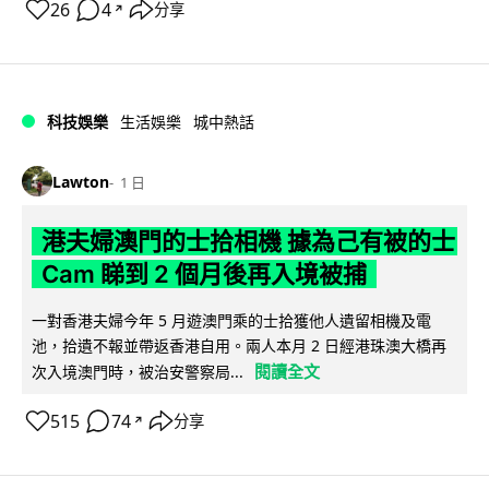
26
4
分享
↗
科技娛樂
生活娛樂
城中熱話
Lawton
1 日
港夫婦澳門的士拾相機 據為己有被的士
Cam 睇到 2 個月後再入境被捕
一對香港夫婦今年 5 月遊澳門乘的士拾獲他人遺留相機及電
池，拾遺不報並帶返香港自用。兩人本月 2 日經港珠澳大橋再
閱讀全文
次入境澳門時，被治安警察局...
515
74
分享
↗