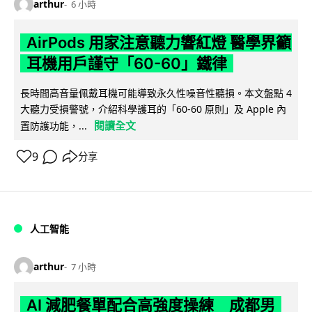
arthur
6 小時
AirPods 用家注意聽力響紅燈 醫學界籲
耳機用戶謹守「60-60」鐵律
長時間高音量佩戴耳機可能導致永久性噪音性聽損。本文盤點 4
大聽力受損警號，介紹科學護耳的「60-60 原則」及 Apple 內
閱讀全文
置防護功能，...
9
分享
人工智能
arthur
7 小時
AI 減肥餐單配合高強度操練 成都男