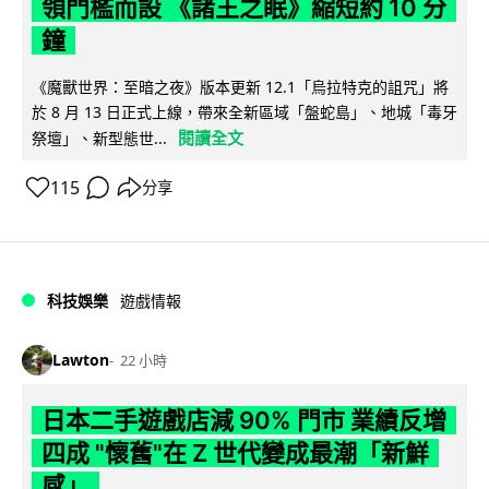
領門檻而設 《諸王之眠》縮短約 10 分
鐘
《魔獸世界：至暗之夜》版本更新 12.1「烏拉特克的詛咒」將
於 8 月 13 日正式上線，帶來全新區域「盤蛇島」、地城「毒牙
閱讀全文
祭壇」、新型態世...
115
分享
科技娛樂
遊戲情報
Lawton
22 小時
日本二手遊戲店減 90% 門市 業績反增
四成 "懷舊"在 Z 世代變成最潮「新鮮
感」