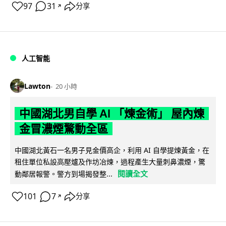
97
31
分享
↗
人工智能
Lawton
20 小時
中國湖北男自學 AI 「煉金術」 屋內煉
金冒濃煙驚動全區
中國湖北黃石一名男子見金價高企，利用 AI 自學提煉黃金，在
租住單位私設高壓爐及作坊冶煉，過程產生大量刺鼻濃煙，驚
閱讀全文
動鄰居報警。警方到場揭發整...
101
7
分享
↗